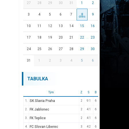
27
28
29
30
31
1
2
3
4
5
6
7
8
9
10
11
12
13
14
15
16
17
18
19
20
21
22
23
24
25
26
27
28
29
30
31
1
2
3
4
5
6
TABULKA
Tým
Z
S
B
SK Slavia Praha
1.
2
9:1
6
FK Jablonec
2.
2
4:1
6
FK Teplice
3.
2
4:1
6
FC Slovan Liberec
4.
3
4:2
6