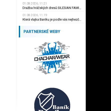
01.08.2026, 11.21
Dražba hráčských dresů SILESIAN FAMILY - #1 Viktor BUDÍNSKÝ
01.08.2026, 11.19
Která vlajka Baníku je podle vás nejhezčí ?
PARTNERSKÉ WEBY