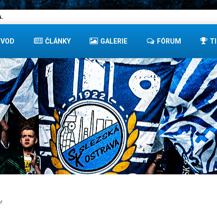
.
ÚVOD
ČLÁNKY
GALERIE
FÓRUM
T
!