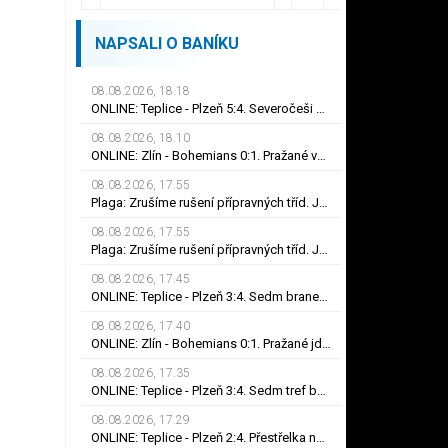
NAPSALI O BANÍKU
08.08.2026, 18.18
ONLINE: Teplice - Plzeň 5:4. Severočeši otáčejí skóre! Zpoza vápna se prosadil Fortelný
08.08.2026, 18.10
ONLINE: Zlín - Bohemians 0:1. Pražané vedou. Mirvald zaznamenal premiérovou trefu v lize
08.08.2026, 17.55
Plaga: Zrušíme rušení přípravných tříd. Jak v Pyšné princezně, žasnou učitelé
08.08.2026, 17.55
Plaga: Zrušíme rušení přípravných tříd. Jak v Pyšné princezně, žasnou učitelé
08.08.2026, 17.45
ONLINE: Teplice - Plzeň 3:4. Sedm branek v prvním poločase je vyrovnaný rekord české ligy
08.08.2026, 17.40
ONLINE: Zlín - Bohemians 0:1. Pražané jdou do vedení! Mirvald zaznamenal první trefu v lize
08.08.2026, 17.35
ONLINE: Teplice - Plzeň 3:4. Sedm tref během pětatřiceti minut! Na rozdíl gólu snižuje Čermák
08.08.2026, 17.29
ONLINE: Teplice - Plzeň 2:4. Přestřelka na severu Čech pokračuje! Šest gólů během půl hodiny