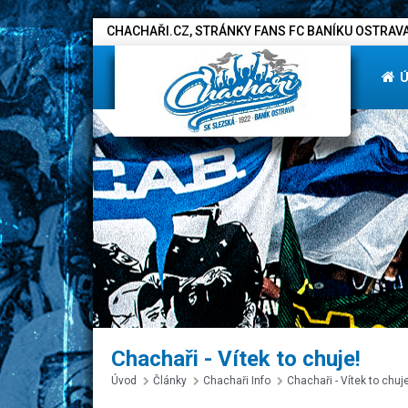
CHACHAŘI.CZ, STRÁNKY FANS FC BANÍKU OSTRAVA
Chachaři - Vítek to chuje!
Úvod
Články
Chachaři Info
Chachaři - Vítek to chuje