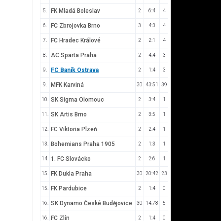
FK Mladá Boleslav
5.
2
6:4
4
FC Zbrojovka Brno
6.
3
4:3
4
FC Hradec Králové
7.
2
2:1
4
AC Sparta Praha
8.
2
4:4
3
FC Baník Ostrava
9.
2
1:4
3
MFK Karviná
9.
30
43:51
39
SK Sigma Olomouc
10.
2
3:4
1
SK Artis Brno
11.
2
3:5
1
FC Viktoria Plzeň
12.
2
2:4
1
Bohemians Praha 1905
13.
2
1:3
1
1. FC Slovácko
14.
2
2:6
1
FK Dukla Praha
15.
30
20:42
23
FK Pardubice
15.
2
1:4
0
SK Dynamo České Budějovice
16.
30
14:78
5
FC Zlín
16.
2
1:4
0