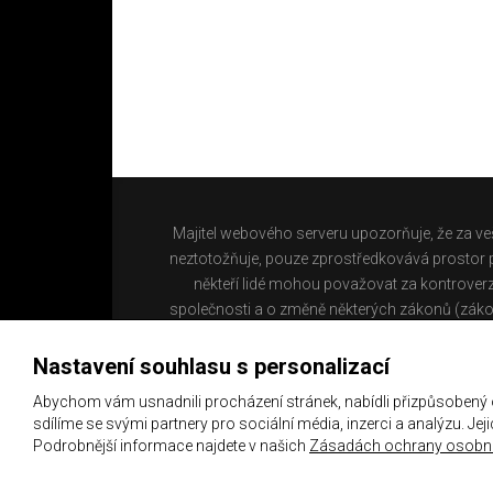
Majitel webového serveru upozorňuje, že za ve
neztotožňuje, pouze zprostředkovává prostor pr
někteří lidé mohou považovat za kontroverz
společnosti a o změně některých zákonů (záko
Nastavení souhlasu s personalizací
Abychom vám usnadnili procházení stránek, nabídli přizpůsobený
sdílíme se svými partnery pro sociální média, inzerci a analýzu. Je
Podrobnější informace najdete v našich
Zásadách ochrany osobní
Copyright 2021 ©
Chachaři.cz
Všechna práva vyhraz