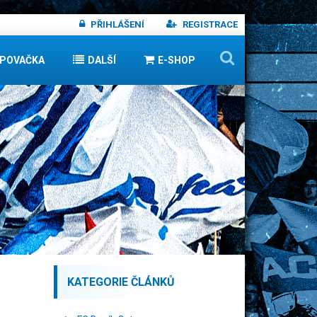
PŘIHLÁŠENÍ
REGISTRACE
IPOVAČKA
DALŠÍ
E-SHOP
KATEGORIE ČLÁNKŮ