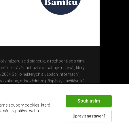
oliv názoru se distancuje, a rozhodně se s ním
eré se právě nacházíte obsahuje materiál, který
0/2004 Sb., o některých službách informační
ho zákona, odpovědni za příspěvky návštěvníků
Souhlasím
áme soubory cookies, které
 změnit v patičce webu.
Upravit nastavení
Created by