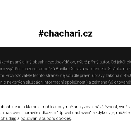
#chachari.cz
škerý psaný a jiný obsah nezodpovídá on, nýbrž přímý autor. Od jakéhok
o vyjádření názoru fanoušků Baníku Ostrava na internetu. Stránka na kt
ní. Provozovatelé těchto stránek nejsou dle právní úpravy zákona č. 48
n o některých službách informační společnosti) a zejména §6 citované
těchto stránek.
Galerie
|
Historie
|
Zprac. osobních údajů
|
Kontakt
 obsah nebo reklamu a mohli anonymně analyzovat návštěvnost, využív
jich nastavení upravíte odkazem "Upravit nastavení" a kdykoliv jej můžete
ch údajů
a
používání souborů cookies
.
ena.