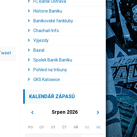
FC Baník Ostrava
Historie Baníku
Baníkovské fankluby
Chachaři Info
Výjezdy
Bazal
Tweet
Spolek Baník Baníku
Pohled na tribuny
GKS Katowice
KALENDÁŘ ZÁPASŮ
Srpen 2026
PO
ÚT
ST
ČT
PÁ
SO
NE