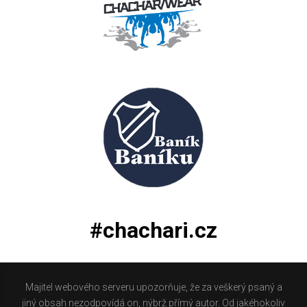
#chachari.cz
Majitel webového serveru upozorňuje, že za veškerý psaný a
jiný obsah nezodpovídá on, nýbrž přímý autor. Od jakéhokoliv