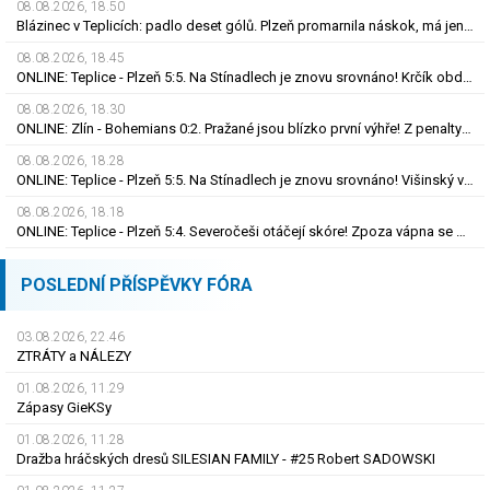
08.08.2026, 18.50
Blázinec v Teplicích: padlo deset gólů. Plzeň promarnila náskok, má jen bod
08.08.2026, 18.45
ONLINE: Teplice - Plzeň 5:5. Na Stínadlech je znovu srovnáno! Krčík obdržel červenou kartu
08.08.2026, 18.30
ONLINE: Zlín - Bohemians 0:2. Pražané jsou blízko první výhře! Z penalty zvýšil Čermák
08.08.2026, 18.28
ONLINE: Teplice - Plzeň 5:5. Na Stínadlech je znovu srovnáno! Višinský vrací Viktorii do hry
08.08.2026, 18.18
ONLINE: Teplice - Plzeň 5:4. Severočeši otáčejí skóre! Zpoza vápna se prosadil Fortelný
POSLEDNÍ PŘÍSPĚVKY FÓRA
03.08.2026, 22.46
ZTRÁTY a NÁLEZY
01.08.2026, 11.29
Zápasy GieKSy
01.08.2026, 11.28
Dražba hráčských dresů SILESIAN FAMILY - #25 Robert SADOWSKI