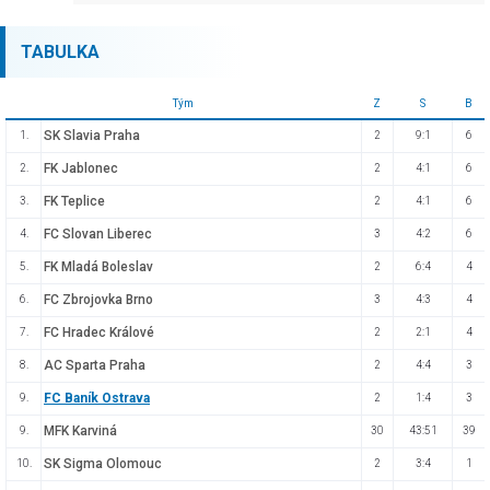
TABULKA
Tým
Z
S
B
SK Slavia Praha
1.
2
9:1
6
FK Jablonec
2.
2
4:1
6
FK Teplice
3.
2
4:1
6
FC Slovan Liberec
4.
3
4:2
6
FK Mladá Boleslav
5.
2
6:4
4
FC Zbrojovka Brno
6.
3
4:3
4
FC Hradec Králové
7.
2
2:1
4
AC Sparta Praha
8.
2
4:4
3
FC Baník Ostrava
9.
2
1:4
3
MFK Karviná
9.
30
43:51
39
SK Sigma Olomouc
10.
2
3:4
1