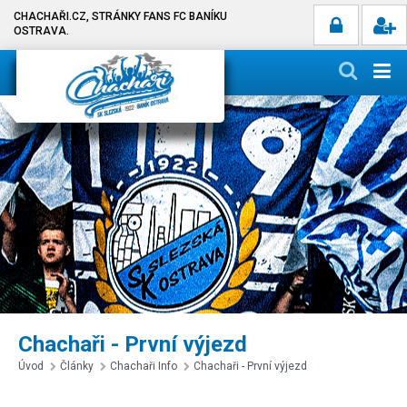
CHACHAŘI.CZ, STRÁNKY FANS FC BANÍKU
OSTRAVA.
Chachaři - První výjezd
Úvod
Články
Chachaři Info
Chachaři - První výjezd