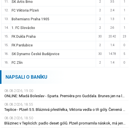
SK Artis Brno
11.
2
3:5
1
FC Viktoria Plzeň
12.
2
2:4
1
Bohemians Praha 1905
13.
2
1:3
1
1. FC Slovácko
14.
2
2:6
1
FK Dukla Praha
15.
30
20:42
23
FK Pardubice
15.
2
1:4
0
SK Dynamo České Budějovice
16.
30
14:78
5
FC Zlín
16.
2
1:4
0
NAPSALI O BANÍKU
08.08.2026, 19.00
ONLINE: Mladá Boleslav - Sparta. Premiéra pro Guddala. Brunes jen na lavičce, hraje Vojta
08.08.2026, 18.55
Teplice - Plzeň 5:5. Bláznivá přestřelka, Viktoria vedla o tři góly. Červená pro Krčíka
08.08.2026, 18.50
Blázinec v Teplicích: padlo deset gólů. Plzeň promarnila náskok, má jen bod