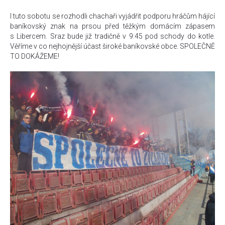
I tuto sobotu se rozhodli chachaři vyjádřit podporu hráčům hájící
baníkovský znak na prsou před těžkým domácím zápasem
s Libercem. Sraz bude již tradičně v 9:45 pod schody do kotle.
Věříme v co nejhojnější účast široké baníkovské obce. SPOLEČNĚ
TO DOKÁŽEME!