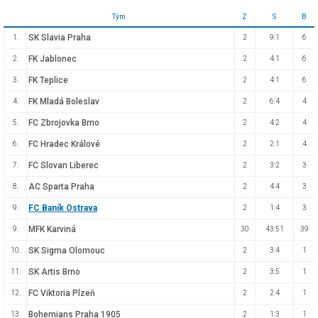
Tým
Z
S
B
SK Slavia Praha
1.
2
9:1
6
FK Jablonec
2.
2
4:1
6
FK Teplice
3.
2
4:1
6
FK Mladá Boleslav
4.
2
6:4
4
FC Zbrojovka Brno
5.
2
4:2
4
FC Hradec Králové
6.
2
2:1
4
FC Slovan Liberec
7.
2
3:2
3
AC Sparta Praha
8.
2
4:4
3
FC Baník Ostrava
9.
2
1:4
3
MFK Karviná
9.
30
43:51
39
SK Sigma Olomouc
10.
2
3:4
1
SK Artis Brno
11.
2
3:5
1
FC Viktoria Plzeň
12.
2
2:4
1
Bohemians Praha 1905
13.
2
1:3
1