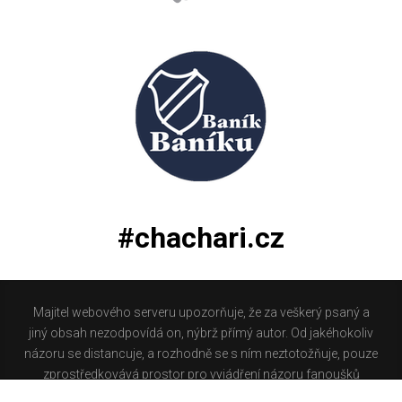
#chachari.cz
Majitel webového serveru upozorňuje, že za veškerý psaný a
jiný obsah nezodpovídá on, nýbrž přímý autor. Od jakéhokoliv
názoru se distancuje, a rozhodně se s ním neztotožňuje, pouze
zprostředkovává prostor pro vyjádření názoru fanoušků
Baníku Ostrava na internetu. Stránka na které se právě