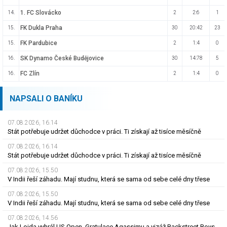
1. FC Slovácko
14.
2
2:6
1
FK Dukla Praha
15.
30
20:42
23
FK Pardubice
15.
2
1:4
0
SK Dynamo České Budějovice
16.
30
14:78
5
FC Zlín
16.
2
1:4
0
NAPSALI O BANÍKU
07.08.2026, 16.14
Stát potřebuje udržet důchodce v práci. Ti získají až tisíce měsíčně
07.08.2026, 16.14
Stát potřebuje udržet důchodce v práci. Ti získají až tisíce měsíčně
07.08.2026, 15.50
V Indii řeší záhadu. Mají studnu, která se sama od sebe celé dny třese
07.08.2026, 15.50
V Indii řeší záhadu. Mají studnu, která se sama od sebe celé dny třese
07.08.2026, 14.56
Jak Lojda vyhrál US Open. Gratulace Agassimu a vizáž Backstreet Boys