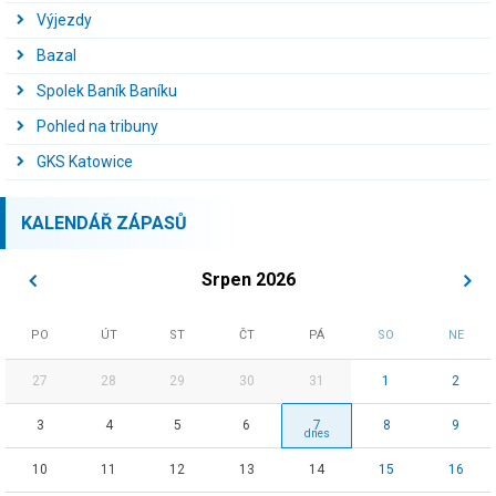
Výjezdy
Bazal
Spolek Baník Baníku
Pohled na tribuny
GKS Katowice
KALENDÁŘ ZÁPASŮ
Srpen 2026
PO
ÚT
ST
ČT
PÁ
SO
NE
27
28
29
30
31
1
2
3
4
5
6
7
8
9
10
11
12
13
14
15
16