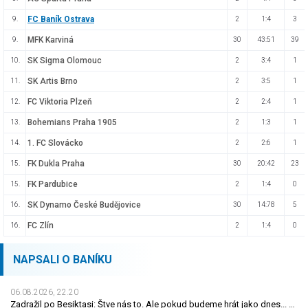
FC Baník Ostrava
9.
2
1:4
3
MFK Karviná
9.
30
43:51
39
SK Sigma Olomouc
10.
2
3:4
1
SK Artis Brno
11.
2
3:5
1
FC Viktoria Plzeň
12.
2
2:4
1
Bohemians Praha 1905
13.
2
1:3
1
1. FC Slovácko
14.
2
2:6
1
FK Dukla Praha
15.
30
20:42
23
FK Pardubice
15.
2
1:4
0
SK Dynamo České Budějovice
16.
30
14:78
5
FC Zlín
16.
2
1:4
0
NAPSALI O BANÍKU
06.08.2026, 22.20
Zadražil po Besiktasi: Štve nás to. Ale pokud budeme hrát jako dnes... Co se stalo u gólu?