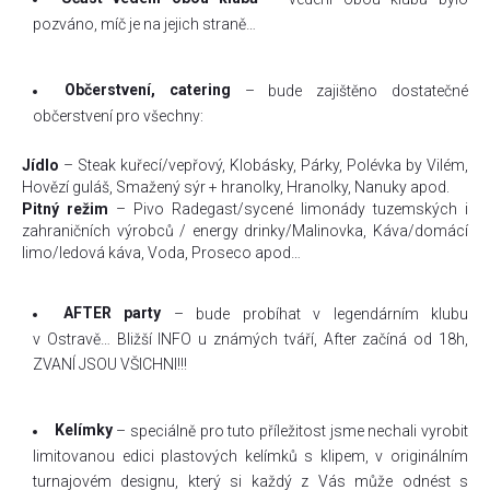
pozváno, míč je na jejich straně…
Občerstvení, catering
– bude zajištěno dostatečné
občerstvení pro všechny:
Jídlo
– Steak kuřecí/vepřový, Klobásky, Párky, Polévka by Vilém,
Hovězí guláš, Smažený sýr + hranolky, Hranolky, Nanuky apod.
Pitný režim
– Pivo Radegast/sycené limonády tuzemských i
zahraničních výrobců / energy drinky/Malinovka, Káva/domácí
limo/ledová káva, Voda, Proseco apod…
AFTER party
– bude probíhat v legendárním klubu
v Ostravě… Bližší INFO u známých tváří, After začíná od 18h,
ZVANÍ JSOU VŠICHNI!!!
Kelímky
– speciálně pro tuto příležitost jsme nechali vyrobit
limitovanou edici plastových kelímků s klipem, v originálním
turnajovém designu, který si každý z Vás může odnést s