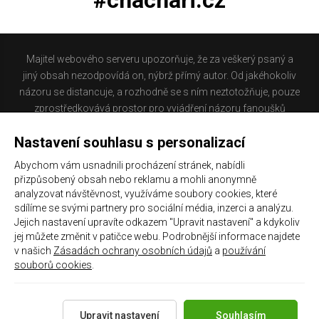
#chachari.cz
Majitel webového serveru upozorňuje, že za veškerý psaný a
jiný obsah nezodpovídá on, nýbrž přímý autor. Od jakéhokoliv
názoru se distancuje, a rozhodně se s ním neztotožňuje, pouze
zprostředkovává prostor pro vyjádření názoru fanoušků
Baníku Ostrava na internetu. Stránka na které se právě
Nastavení souhlasu s personalizací
nacházíte obsahuje materiál, který někteří lidé mohou
považovat za kontroverzní. Provozovatelé těchto stránek
Abychom vám usnadnili procházení stránek, nabídli
nejsou dle právní úpravy zákona č. 480/2004 Sb., o některých
přizpůsobený obsah nebo reklamu a mohli anonymně
službách informační společnosti a o změně některých zákonů
analyzovat návštěvnost, využíváme soubory cookies, které
(zákon o některých službách informační společnosti) a
sdílíme se svými partnery pro sociální média, inzerci a analýzu.
Jejich nastavení upravíte odkazem "Upravit nastavení" a kdykoliv
zejména §6 citovaného zákona, odpovědni za příspěvky
jej můžete změnit v patičce webu. Podrobnější informace najdete
návštěvníků těchto stránek.
v našich
Zásadách ochrany osobních údajů
a
používání
souborů cookies
.
Galerie
|
Historie
|
Zprac. osobních údajů
|
Kontakt
Upravit nastavení
Souhlasím
Copyright 2021 ©
Chachaři.cz
Všechna práva vyhrazena.