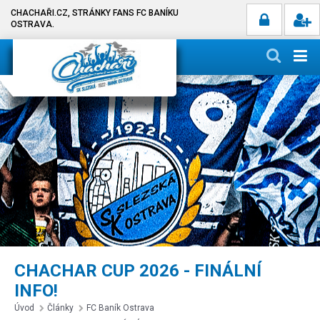
CHACHAŘI.CZ, STRÁNKY FANS FC BANÍKU
OSTRAVA.
CHACHAR CUP 2026 - FINÁLNÍ
INFO!
Úvod
Články
FC Baník Ostrava