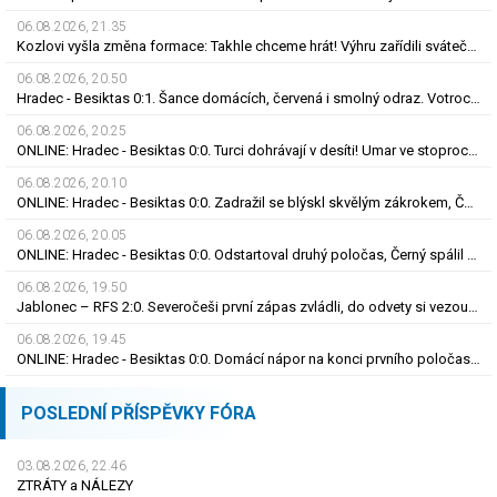
06.08.2026, 21.35
Kozlovi vyšla změna formace: Takhle chceme hrát! Výhru zařídili sváteční hlavičkáři
06.08.2026, 20.50
Hradec - Besiktas 0:1. Šance domácích, červená i smolný odraz. Votroci budou dotahovat
06.08.2026, 20.25
ONLINE: Hradec - Besiktas 0:0. Turci dohrávají v desíti! Umar ve stoprocentní šanci selhal
06.08.2026, 20.10
ONLINE: Hradec - Besiktas 0:0. Zadražil se blýskl skvělým zákrokem, Černý nedal tutovku
06.08.2026, 20.05
ONLINE: Hradec - Besiktas 0:0. Odstartoval druhý poločas, Černý spálil obrovskou šanci
06.08.2026, 19.50
Jablonec – RFS 2:0. Severočeši první zápas zvládli, do odvety si vezou nadějný náskok
06.08.2026, 19.45
ONLINE: Hradec - Besiktas 0:0. Domácí nápor na konci prvního poločasu, branka zatím nepadla
POSLEDNÍ PŘÍSPĚVKY FÓRA
03.08.2026, 22.46
ZTRÁTY a NÁLEZY