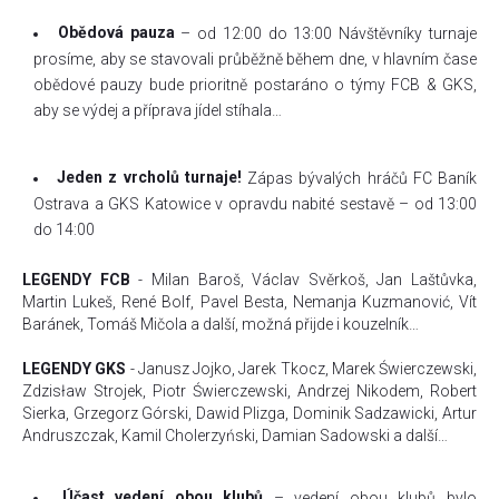
Obědová pauza
– od 12:00 do 13:00 Návštěvníky turnaje
prosíme, aby se stavovali průběžně během dne, v hlavním čase
obědové pauzy bude prioritně postaráno o týmy FCB & GKS,
aby se výdej a příprava jídel stíhala…
Jeden z vrcholů turnaje!
Zápas bývalých hráčů FC Baník
Ostrava a GKS Katowice v opravdu nabité sestavě – od 13:00
do 14:00
LEGENDY FCB
- Milan Baroš, Václav Svěrkoš, Jan Laštůvka,
Martin Lukeš, René Bolf, Pavel Besta, Nemanja Kuzmanović, Vít
Baránek, Tomáš Mičola a další, možná přijde i kouzelník…
LEGENDY GKS
- Janusz Jojko, Jarek Tkocz, Marek Świerczewski,
Zdzisław Strojek, Piotr Świerczewski, Andrzej Nikodem, Robert
Sierka, Grzegorz Górski, Dawid Plizga, Dominik Sadzawicki, Artur
Andruszczak, Kamil Cholerzyński, Damian Sadowski a další…
Účast vedení obou klubů
– vedení obou klubů bylo