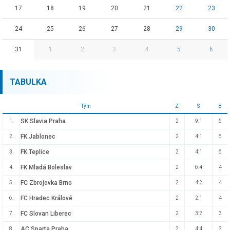
17
18
19
20
21
22
23
24
25
26
27
28
29
30
31
1
2
3
4
5
6
TABULKA
Tým
Z
S
B
SK Slavia Praha
1.
2
9:1
6
FK Jablonec
2.
2
4:1
6
FK Teplice
3.
2
4:1
6
FK Mladá Boleslav
4.
2
6:4
4
FC Zbrojovka Brno
5.
2
4:2
4
FC Hradec Králové
6.
2
2:1
4
FC Slovan Liberec
7.
2
3:2
3
AC Sparta Praha
8.
2
4:4
3