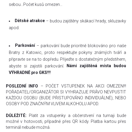
sebou…Počet kusů omezen…
Dětské atrakce
– budou zajištěny skákací hrady, skluzavky
apod.
Parkování
– parkování bude prioritně blokováno pro naše
Bratry z Katowic, proto respektujte pokyny známých tváří a
připravte se na to dopředu. Přijeďte s dostatečným předstihem,
Námi zajištěná místa budou
abyste si zajistili parkování.
VÝHRADNĚ pro GKS!!!
POSLEDNÍ INFO
– POČET VSTUPENEK NA AKCI OMEZEN!!!
POŘADATEL/ORGANIZÁTOR SI VYHRAZUJE PRÁVO NEVPUSTIT
KAŽDOU OSOBU (BUDE PŘISTUPOVÁNO INDIVIDUÁLNĚ), NEBO
OSOBY POD ZNAČNÝM VLIVEM ALKOHOLU APOD.
DŮLEŽITÉ:
Platit za vstupenky a občerstvení na turnaji bude
možné v hotovosti, případně přes QR kódy. Platba kartou přes
terminál nebude možná.