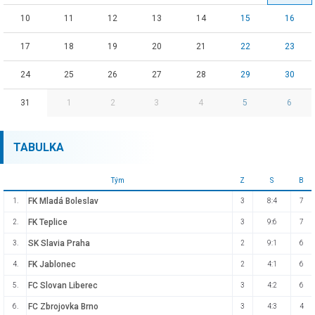
10
11
12
13
14
15
16
17
18
19
20
21
22
23
24
25
26
27
28
29
30
31
1
2
3
4
5
6
TABULKA
Tým
Z
S
B
FK Mladá Boleslav
1.
3
8:4
7
FK Teplice
2.
3
9:6
7
SK Slavia Praha
3.
2
9:1
6
FK Jablonec
4.
2
4:1
6
FC Slovan Liberec
5.
3
4:2
6
FC Zbrojovka Brno
6.
3
4:3
4