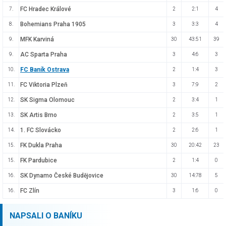
FC Hradec Králové
7.
2
2:1
4
Bohemians Praha 1905
8.
3
3:3
4
MFK Karviná
9.
30
43:51
39
AC Sparta Praha
9.
3
4:6
3
FC Baník Ostrava
10.
2
1:4
3
FC Viktoria Plzeň
11.
3
7:9
2
SK Sigma Olomouc
12.
2
3:4
1
SK Artis Brno
13.
2
3:5
1
1. FC Slovácko
14.
2
2:6
1
FK Dukla Praha
15.
30
20:42
23
FK Pardubice
15.
2
1:4
0
SK Dynamo České Budějovice
16.
30
14:78
5
FC Zlín
16.
3
1:6
0
NAPSALI O BANÍKU