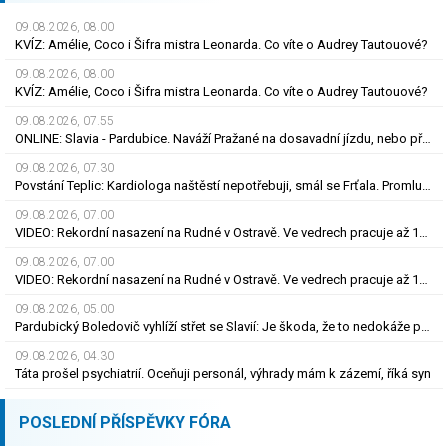
09.08.2026, 08.00
KVÍZ: Amélie, Coco i Šifra mistra Leonarda. Co víte o Audrey Tautouové?
09.08.2026, 08.00
KVÍZ: Amélie, Coco i Šifra mistra Leonarda. Co víte o Audrey Tautouové?
09.08.2026, 07.55
ONLINE: Slavia - Pardubice. Naváží Pražané na dosavadní jízdu, nebo překvapí Východočeši?
09.08.2026, 07.30
Povstání Teplic: Kardiologa naštěstí nepotřebuji, smál se Frťala. Promluvil o zájmu Plzně
09.08.2026, 07.00
VIDEO: Rekordní nasazení na Rudné v Ostravě. Ve vedrech pracuje až 120 silničářů
09.08.2026, 07.00
VIDEO: Rekordní nasazení na Rudné v Ostravě. Ve vedrech pracuje až 120 silničářů
09.08.2026, 05.00
Pardubický Boledovič vyhlíží střet se Slavií: Je škoda, že to nedokáže postavit na mladých
09.08.2026, 04.30
Táta prošel psychiatrií. Oceňuji personál, výhrady mám k zázemí, říká syn
POSLEDNÍ PŘÍSPĚVKY FÓRA