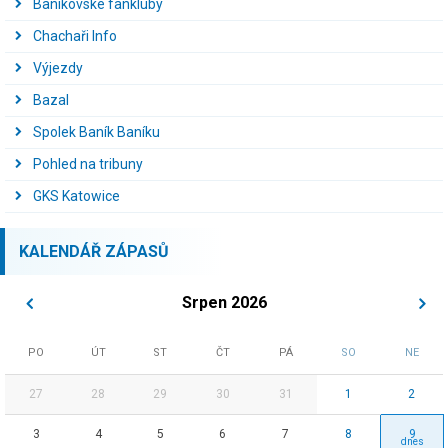
Baníkovské fankluby
Chachaři Info
Výjezdy
Bazal
Spolek Baník Baníku
Pohled na tribuny
GKS Katowice
KALENDÁŘ ZÁPASŮ
Srpen 2026
PO
ÚT
ST
ČT
PÁ
SO
NE
27
28
29
30
31
1
2
3
4
5
6
7
8
9