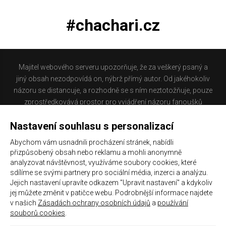
#chachari.cz
Majitel webového serveru upozorňuje, že za veškerý psaný a
jiný obsah nezodpovídá on, nýbrž přímý autor. Od jakéhokoliv
názoru se distancuje, a rozhodně se s ním neztotožňuje, pouze
zprostředkovává prostor pro vyjádření názoru fanoušků
Baníku Ostrava na internetu. Stránka na které se právě
Nastavení souhlasu s personalizací
nacházíte obsahuje materiál, který někteří lidé mohou
považovat za kontroverzní. Provozovatelé těchto stránek
Abychom vám usnadnili procházení stránek, nabídli
nejsou dle právní úpravy zákona č. 480/2004 Sb., o některých
přizpůsobený obsah nebo reklamu a mohli anonymně
službách informační společnosti a o změně některých zákonů
analyzovat návštěvnost, využíváme soubory cookies, které
(zákon o některých službách informační společnosti) a
sdílíme se svými partnery pro sociální média, inzerci a analýzu.
Jejich nastavení upravíte odkazem "Upravit nastavení" a kdykoliv
zejména §6 citovaného zákona, odpovědni za příspěvky
jej můžete změnit v patičce webu. Podrobnější informace najdete
návštěvníků těchto stránek.
v našich
Zásadách ochrany osobních údajů
a
používání
souborů cookies
.
Galerie
|
Historie
|
Zprac. osobních údajů
|
Kontakt