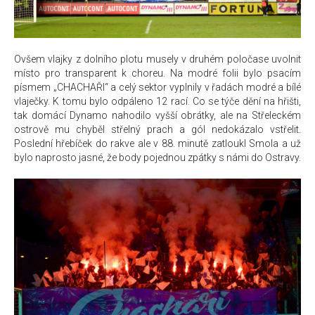
Ovšem vlajky z dolního plotu musely v druhém poločase uvolnit
místo pro transparent k choreu. Na modré folii bylo psacím
písmem „CHACHAŘI“ a celý sektor vyplnily v řadách modré a bílé
vlaječky. K tomu bylo odpáleno 12 rací. Co se týče dění na hřišti,
tak domácí Dynamo nahodilo vyšší obrátky, ale na Střeleckém
ostrově mu chyběl střelný prach a gól nedokázalo vstřelit.
Poslední hřebíček do rakve ale v 88. minutě zatloukl Smola a už
bylo naprosto jasné, že body pojednou zpátky s námi do Ostravy.