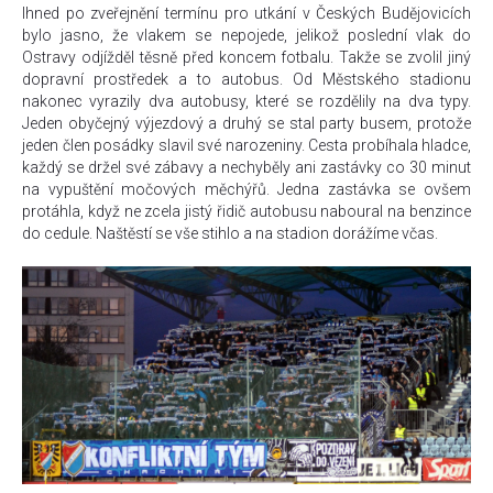
Ihned po zveřejnění termínu pro utkání v Českých Budějovicích
bylo jasno, že vlakem se nepojede, jelikož poslední vlak do
Ostravy odjížděl těsně před koncem fotbalu. Takže se zvolil jiný
dopravní prostředek a to autobus. Od Městského stadionu
nakonec vyrazily dva autobusy, které se rozdělily na dva typy.
Jeden obyčejný výjezdový a druhý se stal party busem, protože
jeden člen posádky slavil své narozeniny. Cesta probíhala hladce,
každý se držel své zábavy a nechyběly ani zastávky co 30 minut
na vypuštění močových měchýřů. Jedna zastávka se ovšem
protáhla, když ne zcela jistý řidič autobusu naboural na benzince
do cedule. Naštěstí se vše stihlo a na stadion dorážíme včas.