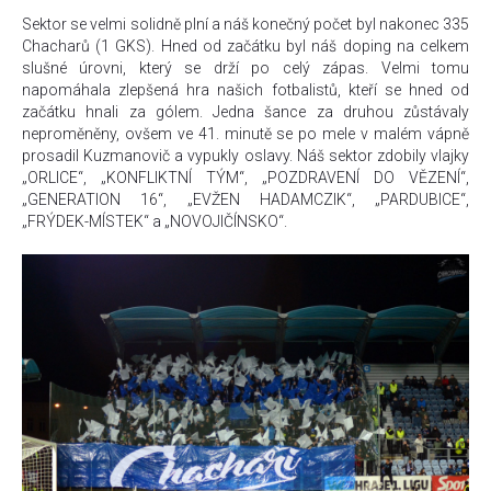
Sektor se velmi solidně plní a náš konečný počet byl nakonec 335
Chacharů (1 GKS). Hned od začátku byl náš doping na celkem
slušné úrovni, který se drží po celý zápas. Velmi tomu
napomáhala zlepšená hra našich fotbalistů, kteří se hned od
začátku hnali za gólem. Jedna šance za druhou zůstávaly
neproměněny, ovšem ve 41. minutě se po mele v malém vápně
prosadil Kuzmanovič a vypukly oslavy. Náš sektor zdobily vlajky
„ORLICE“, „KONFLIKTNÍ TÝM“, „POZDRAVENÍ DO VĚZENÍ“,
„GENERATION 16“, „EVŽEN HADAMCZIK“, „PARDUBICE“,
„FRÝDEK-MÍSTEK“ a „NOVOJIČÍNSKO“.