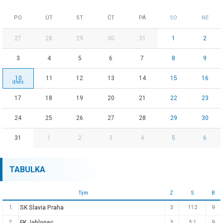
PO
ÚT
ST
ČT
PÁ
SO
NE
27
28
29
30
31
1
2
3
4
5
6
7
8
9
10
11
12
13
14
15
16
17
18
19
20
21
22
23
24
25
26
27
28
29
30
31
1
2
3
4
5
6
TABULKA
Tým
Z
S
B
SK Slavia Praha
1.
3
11:2
9
FK Jablonec
2.
3
5:1
9