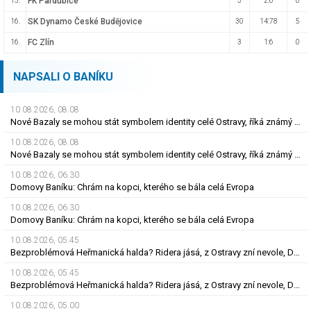
FK Pardubice
15.
3
2:6
0
SK Dynamo České Budějovice
16.
30
14:78
5
FC Zlín
16.
3
1:6
0
NAPSALI O BANÍKU
10.08.2026, 08.08
Nové Bazaly se mohou stát symbolem identity celé Ostravy, říká známý sociolog
10.08.2026, 08.08
Nové Bazaly se mohou stát symbolem identity celé Ostravy, říká známý sociolog
10.08.2026, 06.30
Domovy Baníku: Chrám na kopci, kterého se bála celá Evropa
10.08.2026, 06.30
Domovy Baníku: Chrám na kopci, kterého se bála celá Evropa
10.08.2026, 05.45
Bezproblémová Heřmanická halda? Ridera jásá, z Ostravy zní nevole, Diamo má plán
10.08.2026, 05.45
Bezproblémová Heřmanická halda? Ridera jásá, z Ostravy zní nevole, Diamo má plán
10.08.2026, 05.00