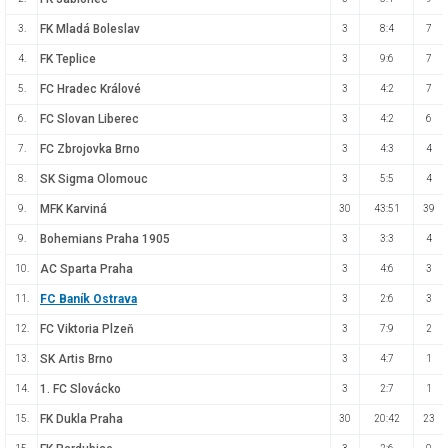
FK Mladá Boleslav
3.
3
8:4
7
FK Teplice
4.
3
9:6
7
FC Hradec Králové
5.
3
4:2
7
FC Slovan Liberec
6.
3
4:2
6
FC Zbrojovka Brno
7.
3
4:3
4
SK Sigma Olomouc
8.
3
5:5
4
MFK Karviná
9.
30
43:51
39
Bohemians Praha 1905
9.
3
3:3
4
AC Sparta Praha
10.
3
4:6
3
FC Baník Ostrava
11.
3
2:6
3
FC Viktoria Plzeň
12.
3
7:9
2
SK Artis Brno
13.
3
4:7
1
1. FC Slovácko
14.
3
2:7
1
FK Dukla Praha
15.
30
20:42
23