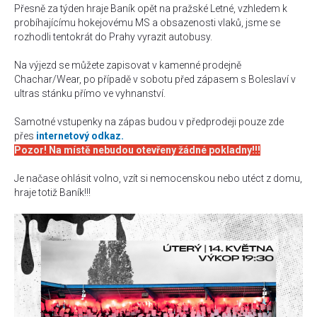
Přesně za týden hraje Baník opět na pražské Letné, vzhledem k
probíhajícímu hokejovému MS a obsazenosti vlaků, jsme se
rozhodli tentokrát do Prahy vyrazit autobusy.
Na výjezd se můžete zapisovat v kamenné prodejně
Chachar/Wear, po případě v sobotu před zápasem s Boleslaví v
ultras stánku přímo ve vyhnanství.
Samotné vstupenky na zápas budou v předprodeji pouze zde
přes
internetový odkaz.
Pozor! Na místě nebudou otevřeny žádné pokladny!!!
Je načase ohlásit volno, vzít si nemocenskou nebo utéct z domu,
hraje totiž Baník!!!