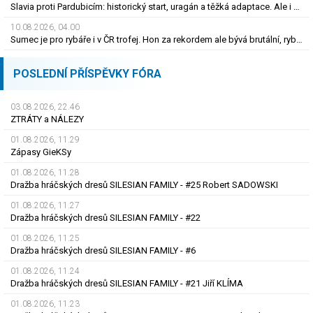
Slavia proti Pardubicím: historický start, uragán a těžká adaptace. Ale i smutná událost
10.08.2026, 04.00
Sumec je pro rybáře i v ČR trofej. Hon za rekordem ale bývá brutální, rybu zničí
POSLEDNÍ PŘÍSPĚVKY FÓRA
03.08.2026, 22.46
ZTRÁTY a NÁLEZY
01.08.2026, 11.29
Zápasy GieKSy
01.08.2026, 11.28
Dražba hráčských dresů SILESIAN FAMILY - #25 Robert SADOWSKI
01.08.2026, 11.27
Dražba hráčských dresů SILESIAN FAMILY - #22
01.08.2026, 11.25
Dražba hráčských dresů SILESIAN FAMILY - #6
01.08.2026, 11.24
Dražba hráčských dresů SILESIAN FAMILY - #21 Jiří KLÍMA
01.08.2026, 11.23