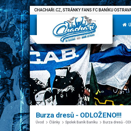
CHACHAŘI.CZ, STRÁNKY FANS FC BANÍKU OSTRAVA
Burza dresů - ODLOŽENO!!!
Úvod
Články
Spolek Baník Baníku
Burza dresů - OD