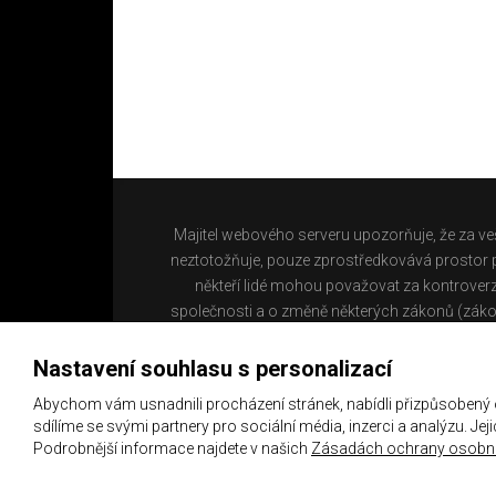
Majitel webového serveru upozorňuje, že za ve
neztotožňuje, pouze zprostředkovává prostor pr
někteří lidé mohou považovat za kontroverz
společnosti a o změně některých zákonů (záko
Nastavení souhlasu s personalizací
Abychom vám usnadnili procházení stránek, nabídli přizpůsobený
sdílíme se svými partnery pro sociální média, inzerci a analýzu. Je
Podrobnější informace najdete v našich
Zásadách ochrany osobní
Copyright 2021 ©
Chachaři.cz
Všechna práva vyhraz