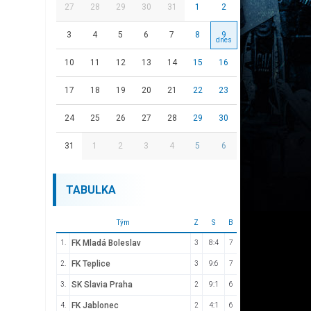
27
28
29
30
31
1
2
3
4
5
6
7
8
9
10
11
12
13
14
15
16
17
18
19
20
21
22
23
24
25
26
27
28
29
30
31
1
2
3
4
5
6
TABULKA
Tým
Z
S
B
FK Mladá Boleslav
1.
3
8:4
7
FK Teplice
2.
3
9:6
7
SK Slavia Praha
3.
2
9:1
6
FK Jablonec
4.
2
4:1
6