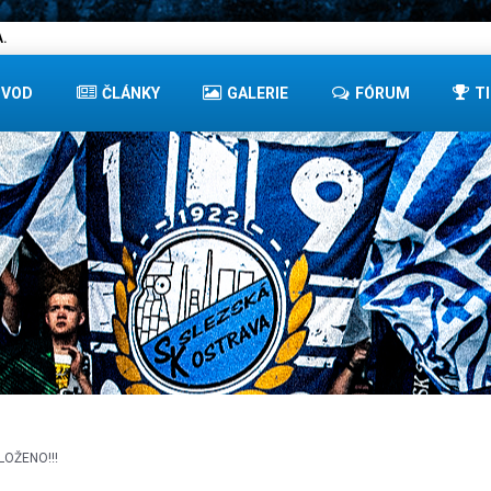
.
ÚVOD
ČLÁNKY
GALERIE
FÓRUM
T
LOŽENO!!!