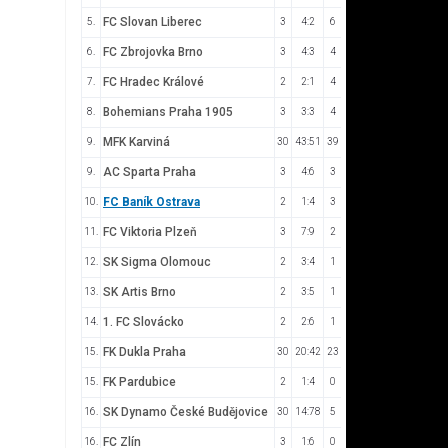
FC Slovan Liberec
5.
3
4:2
6
FC Zbrojovka Brno
6.
3
4:3
4
FC Hradec Králové
7.
2
2:1
4
Bohemians Praha 1905
8.
3
3:3
4
MFK Karviná
9.
30
43:51
39
AC Sparta Praha
9.
3
4:6
3
FC Baník Ostrava
10.
2
1:4
3
FC Viktoria Plzeň
11.
3
7:9
2
SK Sigma Olomouc
12.
2
3:4
1
SK Artis Brno
13.
2
3:5
1
1. FC Slovácko
14.
2
2:6
1
FK Dukla Praha
15.
30
20:42
23
FK Pardubice
15.
2
1:4
0
SK Dynamo České Budějovice
16.
30
14:78
5
FC Zlín
16.
3
1:6
0