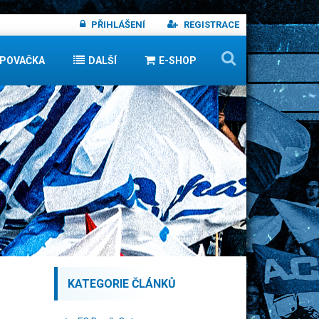
PŘIHLÁŠENÍ
REGISTRACE
IPOVAČKA
DALŠÍ
E-SHOP
KATEGORIE ČLÁNKŮ