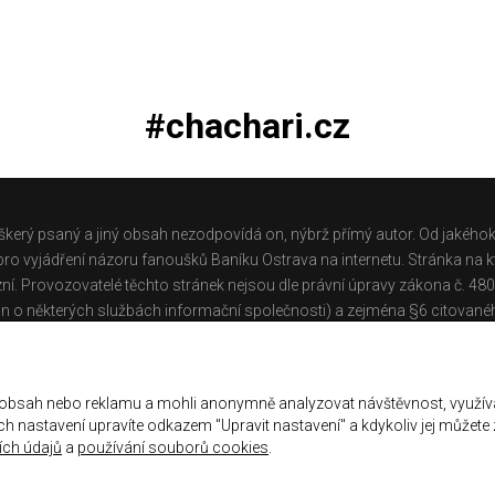
#chachari.cz
škerý psaný a jiný obsah nezodpovídá on, nýbrž přímý autor. Od jakéhok
o vyjádření názoru fanoušků Baníku Ostrava na internetu. Stránka na kt
ní. Provozovatelé těchto stránek nejsou dle právní úpravy zákona č. 48
n o některých službách informační společnosti) a zejména §6 citované
těchto stránek.
Galerie
|
Historie
|
Zprac. osobních údajů
|
Kontakt
 obsah nebo reklamu a mohli anonymně analyzovat návštěvnost, využív
jich nastavení upravíte odkazem "Upravit nastavení" a kdykoliv jej můžete
ch údajů
a
používání souborů cookies
.
ena.