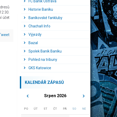
FC Baník Ostrava
 dresů
Historie Baníku
12:30.
í účet
Baníkovské fankluby
Chachaři Info
Výjezdy
Tweet
Bazal
Spolek Baník Baníku
Pohled na tribuny
GKS Katowice
KALENDÁŘ ZÁPASŮ
Srpen 2026
PO
ÚT
ST
ČT
PÁ
SO
NE