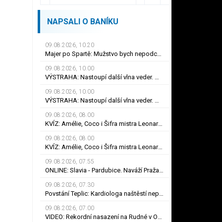
NAPSALI O BANÍKU
09.08.2026, 10.20
Majer po Spartě: Mužstvo bych nepodceňoval! Byl přísný na hrdinu zápasu
09.08.2026, 10.00
VÝSTRAHA: Nastoupí další vlna veder. Meteorologové mají ale i dobrou zprávu
09.08.2026, 10.00
VÝSTRAHA: Nastoupí další vlna veder. Meteorologové mají ale i dobrou zprávu
09.08.2026, 08.00
KVÍZ: Amélie, Coco i Šifra mistra Leonarda. Co víte o Audrey Tautouové?
09.08.2026, 08.00
KVÍZ: Amélie, Coco i Šifra mistra Leonarda. Co víte o Audrey Tautouové?
09.08.2026, 07.55
ONLINE: Slavia - Pardubice. Naváží Pražané na dosavadní jízdu, nebo překvapí Východočeši?
09.08.2026, 07.30
Povstání Teplic: Kardiologa naštěstí nepotřebuji, smál se Frťala. Promluvil o zájmu Plzně
09.08.2026, 07.00
VIDEO: Rekordní nasazení na Rudné v Ostravě. Ve vedrech pracuje až 120 silničářů