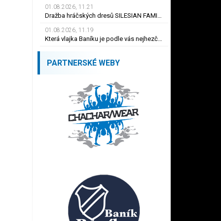
01.08.2026, 11.21
Dražba hráčských dresů SILESIAN FAMILY - #1 Viktor BUDÍNSKÝ
01.08.2026, 11.19
Která vlajka Baníku je podle vás nejhezčí ?
PARTNERSKÉ WEBY