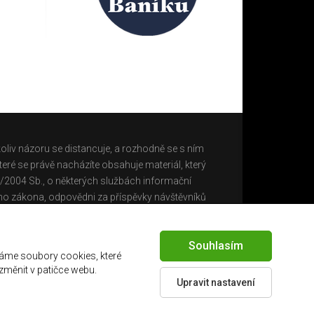
oliv názoru se distancuje, a rozhodně se s ním
eré se právě nacházíte obsahuje materiál, který
0/2004 Sb., o některých službách informační
ho zákona, odpovědni za příspěvky návštěvníků
Souhlasím
áme soubory cookies, které
 změnit v patičce webu.
Upravit nastavení
Created by