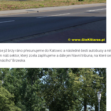
se již brzy ráno přesunujeme do Katowic a následně šesti autobusy a ně
náš sektor, který zcela zaplňujeme a dále jen hlavní tribuna, na které se
mácího“ Brzeska.