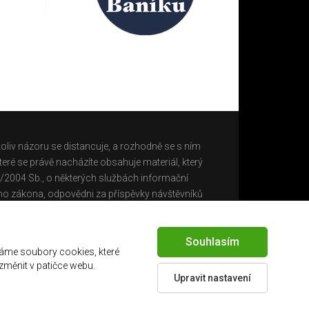
oliv názoru se distancuje, a rozhodně se s ním
eré se právě nacházíte obsahuje materiál, který
0/2004 Sb., o některých službách informační
ho zákona, odpovědni za příspěvky návštěvníků
Souhlasím
áme soubory cookies, které
 změnit v patičce webu.
Upravit nastavení
Created by