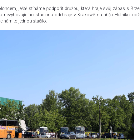
oncem, ještě stíháme podpořit družbu, která hraje svůj zápas s Brz
nevyhovujícího stadionu odehraje v Krakowě na hřišti Hutníku, co
 že nám to jednou stačilo.