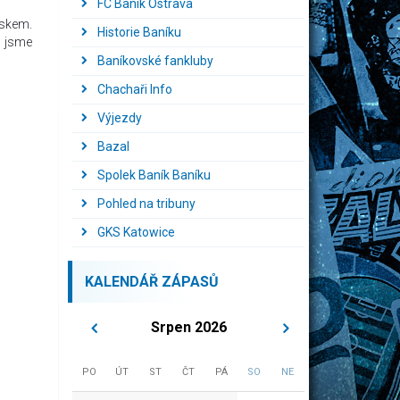
FC Baník Ostrava
eskem.
Historie Baníku
ž jsme
Baníkovské fankluby
Chachaři Info
Výjezdy
Bazal
Spolek Baník Baníku
Pohled na tribuny
GKS Katowice
KALENDÁŘ ZÁPASŮ
Srpen 2026
PO
ÚT
ST
ČT
PÁ
SO
NE