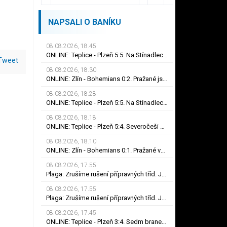
NAPSALI O BANÍKU
08.08.2026, 18.45
ONLINE: Teplice - Plzeň 5:5. Na Stínadlech je znovu srovnáno! Krčík obdržel červenou kartu
Tweet
08.08.2026, 18.30
ONLINE: Zlín - Bohemians 0:2. Pražané jsou blízko první výhře! Z penalty zvýšil Čermák
08.08.2026, 18.28
ONLINE: Teplice - Plzeň 5:5. Na Stínadlech je znovu srovnáno! Višinský vrací Viktorii do hry
08.08.2026, 18.18
ONLINE: Teplice - Plzeň 5:4. Severočeši otáčejí skóre! Zpoza vápna se prosadil Fortelný
08.08.2026, 18.10
ONLINE: Zlín - Bohemians 0:1. Pražané vedou. Mirvald zaznamenal premiérovou trefu v lize
08.08.2026, 17.55
Plaga: Zrušíme rušení přípravných tříd. Jak v Pyšné princezně, žasnou učitelé
08.08.2026, 17.55
Plaga: Zrušíme rušení přípravných tříd. Jak v Pyšné princezně, žasnou učitelé
08.08.2026, 17.45
ONLINE: Teplice - Plzeň 3:4. Sedm branek v prvním poločase je vyrovnaný rekord české ligy