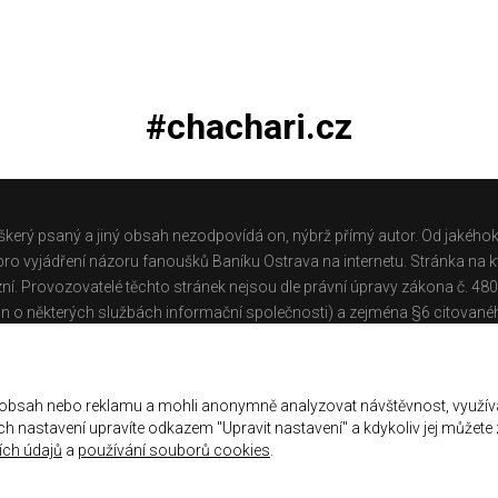
#chachari.cz
škerý psaný a jiný obsah nezodpovídá on, nýbrž přímý autor. Od jakéhok
o vyjádření názoru fanoušků Baníku Ostrava na internetu. Stránka na kt
ní. Provozovatelé těchto stránek nejsou dle právní úpravy zákona č. 48
n o některých službách informační společnosti) a zejména §6 citované
těchto stránek.
Galerie
|
Historie
|
Zprac. osobních údajů
|
Kontakt
 obsah nebo reklamu a mohli anonymně analyzovat návštěvnost, využív
jich nastavení upravíte odkazem "Upravit nastavení" a kdykoliv jej můžete
ch údajů
a
používání souborů cookies
.
ena.