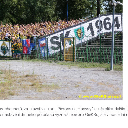
y chacharů za hlavní vlajkou ..Pieronskie Hanysy" a několika dalšími,
do nastavení druhého poločasu vyznívá lépe pro GieKSu, ale v poslední 