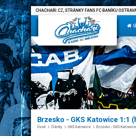
CHACHAŘI.CZ, STRÁNKY FANS FC BANÍKU OSTRAVA
Brzesko - GKS Katowice 1:1 (
Úvod
Články
GKS Katowice
Brzesko - GKS Katowice