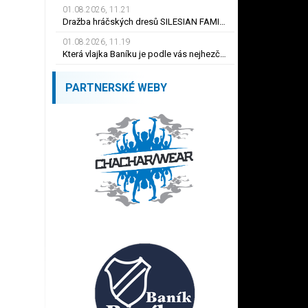
01.08.2026, 11.21
Dražba hráčských dresů SILESIAN FAMILY - #1 Viktor BUDÍNSKÝ
01.08.2026, 11.19
Která vlajka Baníku je podle vás nejhezčí ?
PARTNERSKÉ WEBY