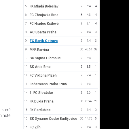
FK Mladá Boleslav
5.
2
6:4
4
FC Zbrojovka Brno
6.
3
4:3
4
FC Hradec Králové
7.
2
2:1
4
AC Sparta Praha
8.
2
4:4
3
FC Baník Ostrava
9.
2
1:4
3
MFK Karviná
9.
30
43:51
39
SK Sigma Olomouc
10.
2
3:4
1
SK Artis Brno
11.
2
3:5
1
FC Viktoria Plzeň
12.
2
2:4
1
Bohemians Praha 1905
13.
2
1:3
1
1. FC Slovácko
14.
2
2:6
1
FK Dukla Praha
15.
30
20:42
23
 které
FK Pardubice
15.
2
1:4
0
minutě
SK Dynamo České Budějovice
16.
30
14:78
5
FC Zlín
16.
2
1:4
0