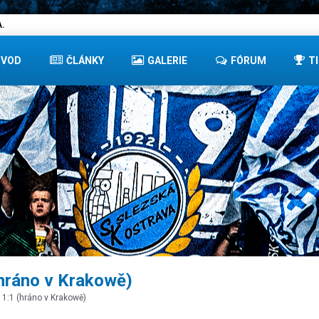
.
ÚVOD
ČLÁNKY
GALERIE
FÓRUM
T
hráno v Krakowě)
 1:1 (hráno v Krakowě)