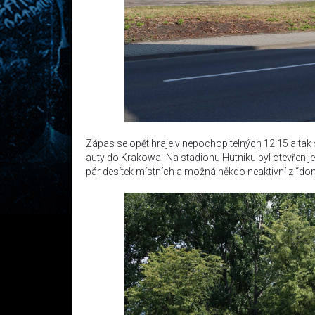
Zápas se opět hraje v nepochopitelných 12:15 a tak 
auty do Krakowa. Na stadionu Hutniku byl otevřen jen 
pár desítek místních a možná někdo neaktivní z “do