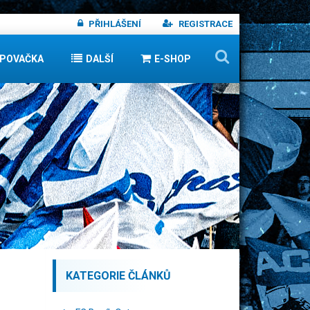
PŘIHLÁŠENÍ
REGISTRACE
IPOVAČKA
DALŠÍ
E-SHOP
KATEGORIE ČLÁNKŮ