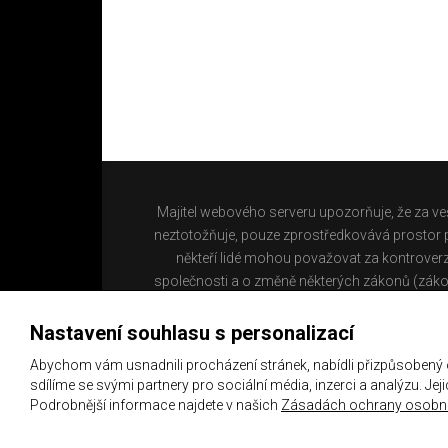
Majitel webového serveru upozorňuje, že za ve
neztotožňuje, pouze zprostředkovává prostor pr
někteří lidé mohou považovat za kontroverz
společnosti a o změně některých zákonů (záko
Nastavení souhlasu s personalizací
Abychom vám usnadnili procházení stránek, nabídli přizpůsobený
sdílíme se svými partnery pro sociální média, inzerci a analýzu. Je
Podrobnější informace najdete v našich
Zásadách ochrany osobní
Copyright 2021 ©
Chachaři.cz
Všechna práva vyhraz