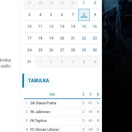
27
28
29
30
31
1
2
3
4
5
6
7
8
9
10
11
12
13
14
15
16
17
18
19
20
21
22
23
24
25
26
27
28
29
30
kolika
31
1
2
3
4
5
6
 sešlo
TABULKA
Tým
Z
S
B
SK Slavia Praha
1.
2
9:1
6
FK Jablonec
2.
2
4:1
6
FK Teplice
3.
2
4:1
6
FC Slovan Liberec
4.
3
4:2
6