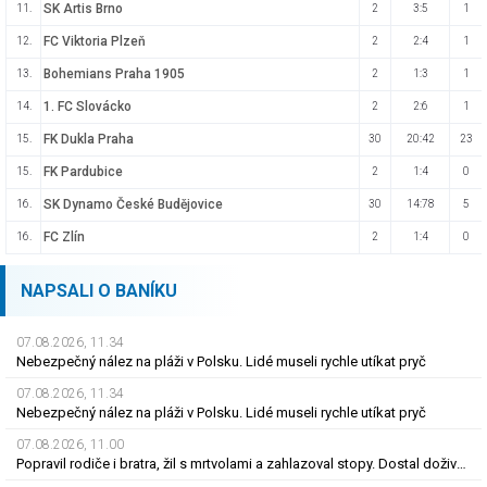
SK Artis Brno
11.
2
3:5
1
FC Viktoria Plzeň
12.
2
2:4
1
Bohemians Praha 1905
13.
2
1:3
1
1. FC Slovácko
14.
2
2:6
1
FK Dukla Praha
15.
30
20:42
23
FK Pardubice
15.
2
1:4
0
SK Dynamo České Budějovice
16.
30
14:78
5
FC Zlín
16.
2
1:4
0
NAPSALI O BANÍKU
07.08.2026, 11.34
Nebezpečný nález na pláži v Polsku. Lidé museli rychle utíkat pryč
07.08.2026, 11.34
Nebezpečný nález na pláži v Polsku. Lidé museli rychle utíkat pryč
07.08.2026, 11.00
Popravil rodiče i bratra, žil s mrtvolami a zahlazoval stopy. Dostal doživotí