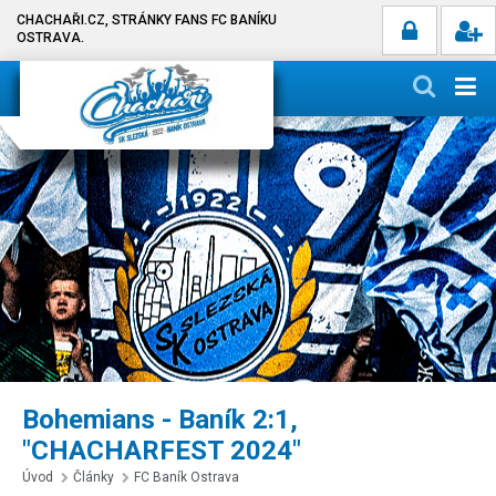
CHACHAŘI.CZ, STRÁNKY FANS FC BANÍKU
OSTRAVA.
Bohemians - Baník 2:1,
"CHACHARFEST 2024"
Úvod
Články
FC Baník Ostrava