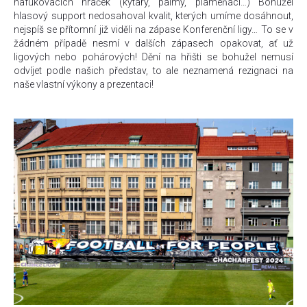
nafukovacích hraček (kytary, palmy, plameňáci…) Bohužel
hlasový support nedosahoval kvalit, kterých umíme dosáhnout,
nejspíš se přítomní již viděli na zápase Konferenční ligy… To se v
žádném případě nesmí v dalších zápasech opakovat, ať už
ligových nebo pohárových! Dění na hřišti se bohužel nemusí
odvíjet podle našich představ, to ale neznamená rezignaci na
naše vlastní výkony a prezentaci!