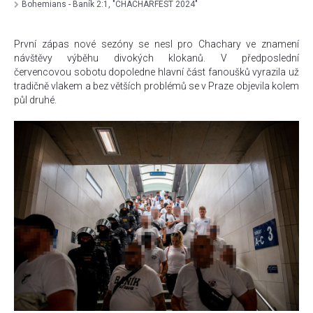
Bohemians - Baník 2:1, "CHACHARFEST 2024"
První zápas nové sezóny se nesl pro Chachary ve znamení
návštěvy výběhu divokých klokanů. V předposlední
červencovou sobotu dopoledne hlavní část fanoušků vyrazila už
tradičně vlakem a bez větších problémů se v Praze objevila kolem
půl druhé.