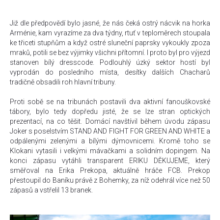
Již dle předpovědí bylo jasné, že nás čeká ostrý nácvik na horka
Arménie, kam vyrazíme za dva týdny, rtuť v teploměrech stoupala
ke třiceti stupňům a když ostré sluneční paprsky vykoukly zpoza
mraků, potili se bez výjimky všichni přítomní. I proto byl pro výjezd
stanoven bílý dresscode. Podlouhlý úzký sektor hostí byl
vyprodán do posledního místa, desítky dalších Chacharů
tradičně obsadili roh hlavní tribuny.
Proti sobě se na tribunách postavili dva aktivní fanouškovské
tábory, bylo tedy dopředu jisté, že se lze stran optických
prezentací, na co těšit. Domácí navštívil během úvodu zápasu
Joker s poselstvím STAND AND FIGHT FOR GREEN AND WHITE a
odpálenými zelenými a bílými dýmovnicemi. Kromě toho se
Klokani vytasili i velkými mávačkami a solidním dopingem. Na
konci zápasu vytáhli transparent ERIKU DĚKUJEME, který
směřoval na Erika Prekopa, aktuálně hráče FCB. Prekop
přestoupil do Baníku právě z Bohemky, za níž odehrál více než 50
zápasů a vstřelil 13 branek.