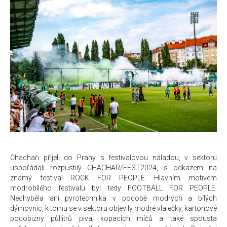
Chachaři přijeli do Prahy s festivalovou náladou, v sektoru
uspořádali rozpustilý CHACHAR/FEST2024, s odkazem na
známý festival ROCK FOR PEOPLE. Hlavním motivem
modrobílého festivalu byl tedy FOOTBALL FOR PEOPLE.
Nechyběla ani pyrotechnika v podobě modrých a bílých
dýmovnic, k tomu se v sektoru objevily modré vlaječky, kartonové
podobizny půllitrů piva, kopacích míčů a také spousta