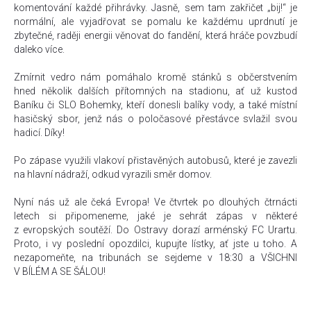
komentování každé přihrávky. Jasně, sem tam zakřičet „bij!“ je
normální, ale vyjadřovat se pomalu ke každému uprdnutí je
zbytečné, raději energii věnovat do fandění, která hráče povzbudí
daleko více.
Zmírnit vedro nám pomáhalo kromě stánků s občerstvením
hned několik dalších přítomných na stadionu, ať už kustod
Baníku či SLO Bohemky, kteří donesli balíky vody, a také místní
hasičský sbor, jenž nás o poločasové přestávce svlažil svou
hadicí. Díky!
Po zápase využili vlakoví přistavěných autobusů, které je zavezli
na hlavní nádraží, odkud vyrazili směr domov.
Nyní nás už ale čeká Evropa! Ve čtvrtek po dlouhých čtrnácti
letech si připomeneme, jaké je sehrát zápas v některé
z evropských soutěží. Do Ostravy dorazí arménský FC Urartu.
Proto, i vy poslední opozdilci, kupujte lístky, ať jste u toho. A
nezapomeňte, na tribunách se sejdeme v 18:30 a VŠICHNI
V BÍLÉM A SE ŠÁLOU!