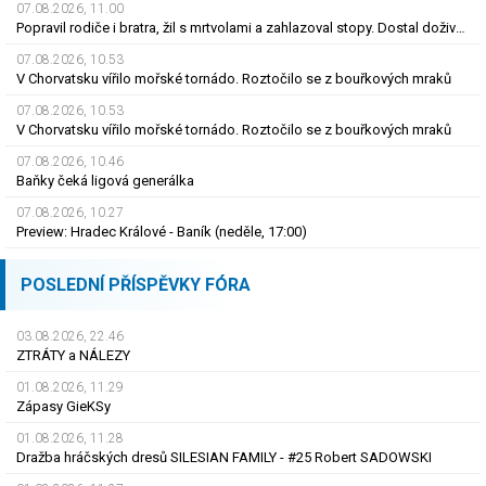
07.08.2026, 11.00
Popravil rodiče i bratra, žil s mrtvolami a zahlazoval stopy. Dostal doživotí
07.08.2026, 10.53
V Chorvatsku vířilo mořské tornádo. Roztočilo se z bouřkových mraků
07.08.2026, 10.53
V Chorvatsku vířilo mořské tornádo. Roztočilo se z bouřkových mraků
07.08.2026, 10.46
Baňky čeká ligová generálka
07.08.2026, 10.27
Preview: Hradec Králové - Baník (neděle, 17:00)
POSLEDNÍ PŘÍSPĚVKY FÓRA
03.08.2026, 22.46
ZTRÁTY a NÁLEZY
01.08.2026, 11.29
Zápasy GieKSy
01.08.2026, 11.28
Dražba hráčských dresů SILESIAN FAMILY - #25 Robert SADOWSKI