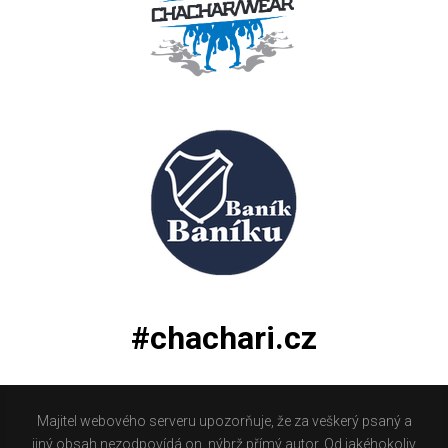
#chachari.cz
Majitel webového serveru upozorňuje, že za veškerý psaný a
jiný obsah nezodpovídá on, nýbrž přímý autor. Od jakéhokoliv