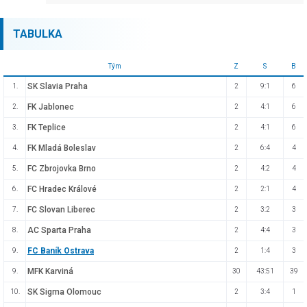
TABULKA
Tým
Z
S
B
SK Slavia Praha
1.
2
9:1
6
FK Jablonec
2.
2
4:1
6
FK Teplice
3.
2
4:1
6
FK Mladá Boleslav
4.
2
6:4
4
FC Zbrojovka Brno
5.
2
4:2
4
FC Hradec Králové
6.
2
2:1
4
FC Slovan Liberec
7.
2
3:2
3
AC Sparta Praha
8.
2
4:4
3
FC Baník Ostrava
9.
2
1:4
3
MFK Karviná
9.
30
43:51
39
SK Sigma Olomouc
10.
2
3:4
1