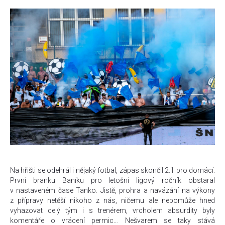
Na hřišti se odehrál i nějaký fotbal, zápas skončil 2:1 pro domácí.
První branku Baníku pro letošní ligový ročník obstaral
v nastaveném čase Tanko. Jistě, prohra a navázání na výkony
z přípravy netěší nikoho z nás, ničemu ale nepomůže hned
vyhazovat celý tým i s trenérem, vrcholem absurdity byly
komentáře o vrácení permic… Nešvarem se taky stává