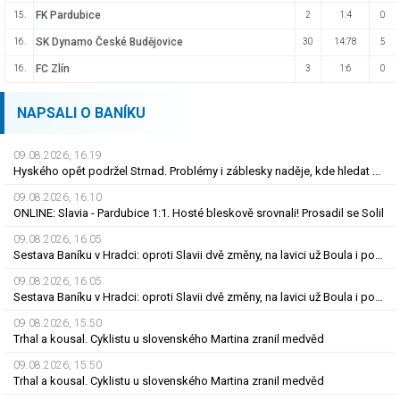
FK Pardubice
15.
2
1:4
0
SK Dynamo České Budějovice
16.
30
14:78
5
FC Zlín
16.
3
1:6
0
NAPSALI O BANÍKU
09.08.2026, 16.19
Hyského opět podržel Strnad. Problémy i záblesky naděje, kde hledat pozitiva?
09.08.2026, 16.10
ONLINE: Slavia - Pardubice 1:1. Hosté bleskově srovnali! Prosadil se Solil
09.08.2026, 16.05
Sestava Baníku v Hradci: oproti Slavii dvě změny, na lavici už Boula i posila
09.08.2026, 16.05
Sestava Baníku v Hradci: oproti Slavii dvě změny, na lavici už Boula i posila
09.08.2026, 15.50
Trhal a kousal. Cyklistu u slovenského Martina zranil medvěd
09.08.2026, 15.50
Trhal a kousal. Cyklistu u slovenského Martina zranil medvěd