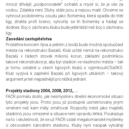
mnozí dřívější „podporovatelé“ ochabli a myslí si, že je vše za
vodou. Zdaleka není. Dluhy stále jsou a nejsou malé. Chceme se
vyhnout podobnému osudu jako Bohemka, která spadla do třetí
ligy, ztratila profi licenci, vytvořily se tři Bohemky a hádají se
dodnes. Boj o záchranu klubu bude ještě těžší než boj o záchranu
ligy.
Zasedání zastupitelstva
Proběhne koncem října a jedním z bodů bude možná spoluúčast
města na rekonstrukci Bazalů. Klub určitě nemá na rekonstrukci
Bazalů v řádech stovek milionů korun, základní podmínkou
takové rekonstrukce je, aby byl stadion ve vlastnictví města – tak
je tomu ostatně u všech ligových klubů s výjimkouACSaSKS.
Klub vyzývá k zaplnění Bazalů při ligových utkáních – takový
argument je ten nejpádnější pro těžká jednání.
Projekty stadiony 2004, 2008, 2012, ...
FAČR pomalu došlo, jak nesmyslné v dnešní ekonomické situaci
tyto projekty jsou. Proto jsou již postupně usměrňovány jiným
směrem než kam měly směřovat. Rozpočty měst jako majitelů
stadiónů jsou omezené a situace není opravdu lehká. Poukazuje
na to i skutečnost, že se už FAČR vzdal megalomanské myšlenky
o obrovském národním stadionu. Kluby nyní naopak vytvářejí