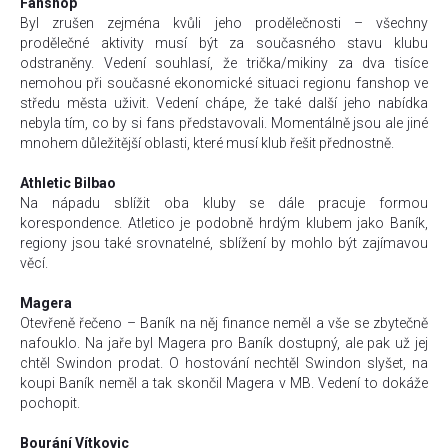
Fanshop
Byl zrušen zejména kvůli jeho prodělečnosti – všechny
prodělečné aktivity musí být za současného stavu klubu
odstraněny. Vedení souhlasí, že trička/mikiny za dva tisíce
nemohou při současné ekonomické situaci regionu fanshop ve
středu města uživit. Vedení chápe, že také další jeho nabídka
nebyla tím, co by si fans představovali. Momentálně jsou ale jiné
mnohem důležitější oblasti, které musí klub řešit přednostně.
Athletic Bilbao
Na nápadu sblížit oba kluby se dále pracuje formou
korespondence. Atletico je podobně hrdým klubem jako Baník,
regiony jsou také srovnatelné, sblížení by mohlo být zajímavou
věcí.
Magera
Otevřeně řečeno – Baník na něj finance neměl a vše se zbytečně
nafouklo. Na jaře byl Magera pro Baník dostupný, ale pak už jej
chtěl Swindon prodat. O hostování nechtěl Swindon slyšet, na
koupi Baník neměl a tak skončil Magera v MB. Vedení to dokáže
pochopit.
Bourání Vítkovic