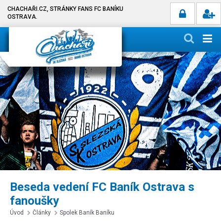
CHACHAŘI.CZ, STRÁNKY FANS FC BANÍKU
OSTRAVA.
Beseda vedení FC Baník Ostrava s
fanoušky
Úvod
Články
Spolek Baník Baníku