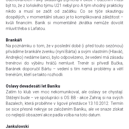
být to, že z loňského týmu U21 nebyl pro A tým vhodný prakticky
nikdo a musí se začít od začátku. Co se týče skautingu
dospělých, v momentální situaci je to komplikovaná záležitost –
kvůli financím. Baník si momentálně zkrátka nemůže dovolit
mluvit třeba s Lafatou.
Brankáři
Na poznámku o tom, že v poslední době (i před touto sezónou)
přivádíme brankáře zvenku (nyní Bárta) a svým vlastním (Hlaváč,
Andrejko) nedáme šanci, bylo odpovězeno, že vedení má zásadu
trenérovi do výběru hráčů nemluvit. Trenér si přivedl Bučka,
Baránek doporučil Bártu – vedení s tím nemá problémy a věří
trenérům, kteří se takto rozhodli.
Oslavy devadesáti let Baníku
Zatím to klub ven moc nekomunikoval, ale oslavy se chystají.
Stěžejní bude – ve spolupráci s OS BB - akce Zahraj si na svých
Bazalech, která proběhne v ligové přestávce 13.10.2012. Termín
se sice přesně nekryje se založením Baníku, ale ve snaze získat
co nejlepší obsazení akce padla volba na toto datum.
Jankulovski