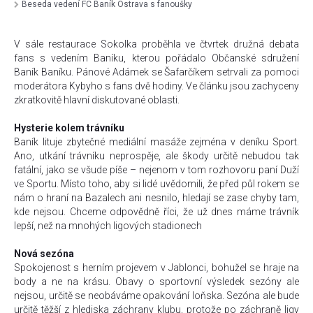
Beseda vedení FC Baník Ostrava s fanoušky
V sále restaurace Sokolka proběhla ve čtvrtek družná debata
fans s vedením Baníku, kterou pořádalo Občanské sdružení
Baník Baníku. Pánové Adámek se Šafarčíkem setrvali za pomoci
moderátora Kybyho s fans dvě hodiny. Ve článku jsou zachyceny
zkratkovitě hlavní diskutované oblasti.
Hysterie kolem trávníku
Baník lituje zbytečné mediální masáže zejména v deníku Sport.
Ano, utkání trávníku neprospěje, ale škody určitě nebudou tak
fatální, jako se všude píše – nejenom v tom rozhovoru paní Duží
ve Sportu. Místo toho, aby si lidé uvědomili, že před půl rokem se
nám o hraní na Bazalech ani nesnilo, hledají se zase chyby tam,
kde nejsou. Chceme odpovědně říci, že už dnes máme trávník
lepší, než na mnohých ligových stadionech
Nová sezóna
Spokojenost s herním projevem v Jablonci, bohužel se hraje na
body a ne na krásu. Obavy o sportovní výsledek sezóny ale
nejsou, určitě se neobáváme opakování loňska. Sezóna ale bude
určitě těžší z hlediska záchrany klubu, protože po záchraně ligy