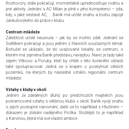
Rozhovory stále pokračují, momentálně upřednostňuje rodinu a
jiné aktivity. Jednání s AC Milan je plně v jeho kompetenci – zda,
kdy, v jaké sestavě AC, ... Baník má určitě snahu a touhu zapojit
Jankulovskeho do práce v klubu.
Centrum mládeže
Záležitost určitě neusnula – jak by se mohlo zdát. Jednání se
Světlíkem pokračují a jsou jedním z hlavních současných témat.
Bohužel se ukázalo, že do uvažované lokality se centrum, o
kterém má zejména Baník představu, nevejdou. Navíc je tady také
zájem Vítkovic a Poruby, kteří by chtěli v této konkrétní oblasti
také spolupracovat. Jedná se s krajem o poskytnutí větších
pozemků, na kterých by následně vzniklo regionální centrum
mládeže.
Vztahy s kluby v okolí
Jedním ze zděděných dluhů po předchozích majitelích jsou
pošramocené vztahy s většinou klubů v okolí. Baník vyvíjí snahu
o jejich postupné narovnání, další se to například s Hlučínem –
důkazem je získání nadějného Piclíka. Složitější to je například
s Karvinou, která má své vlastní ambice.