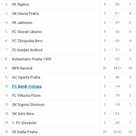
FK Teplice
2.
3
9:6
7
SK Slavia Praha
3.
2
9:1
6
FK Jablonec
4.
2
4:1
6
FC Slovan Liberec
5.
3
4:2
6
FC Zbrojovka Brno
6.
3
4:3
4
FC Hradec Králové
7.
2
2:1
4
Bohemians Praha 1905
8.
3
3:3
4
MFK Karviná
9.
30
43:51
39
AC Sparta Praha
9.
3
4:6
3
FC Baník Ostrava
10.
2
1:4
3
FC Viktoria Plzeň
11.
3
7:9
2
SK Sigma Olomouc
12.
2
3:4
1
SK Artis Brno
13.
2
3:5
1
1. FC Slovácko
14.
2
2:6
1
FK Dukla Praha
15.
30
20:42
23