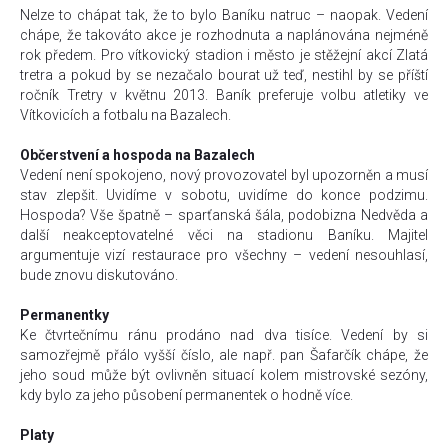
Nelze to chápat tak, že to bylo Baníku natruc – naopak. Vedení
chápe, že takováto akce je rozhodnuta a naplánována nejméně
rok předem. Pro vítkovický stadion i město je stěžejní akcí Zlatá
tretra a pokud by se nezačalo bourat už teď, nestihl by se příští
ročník Tretry v květnu 2013. Baník preferuje volbu atletiky ve
Vítkovicích a fotbalu na Bazalech.
Občerstvení a hospoda na Bazalech
Vedení není spokojeno, nový provozovatel byl upozorněn a musí
stav zlepšit. Uvidíme v sobotu, uvidíme do konce podzimu.
Hospoda? Vše špatně – sparťanská šála, podobizna Nedvěda a
další neakceptovatelné věci na stadionu Baníku. Majitel
argumentuje vizí restaurace pro všechny – vedení nesouhlasí,
bude znovu diskutováno.
Permanentky
Ke čtvrtečnímu ránu prodáno nad dva tisíce. Vedení by si
samozřejmě přálo vyšší číslo, ale např. pan Šafarčík chápe, že
jeho soud může být ovlivněn situací kolem mistrovské sezóny,
kdy bylo za jeho působení permanentek o hodně více.
Platy