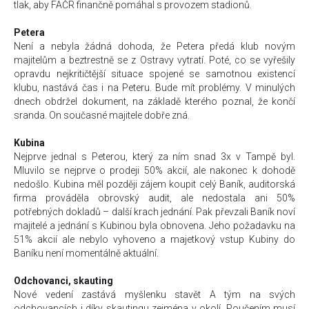
tlak, aby FAČR finančně pomáhal s provozem stadionů.
Petera
Není a nebyla žádná dohoda, že Petera předá klub novým
majitelům a beztrestně se z Ostravy vytratí. Poté, co se vyřešily
opravdu nejkritičtější situace spojené se samotnou existencí
klubu, nastává čas i na Peteru. Bude mít problémy. V minulých
dnech obdržel dokument, na základě kterého poznal, že končí
sranda. On současné majitele dobře zná.
Kubina
Nejprve jednal s Peterou, který za ním snad 3x v Tampě byl.
Mluvilo se nejprve o prodeji 50% akcií, ale nakonec k dohodě
nedošlo. Kubina měl později zájem koupit celý Baník, auditorská
firma prováděla obrovský audit, ale nedostala ani 50%
potřebných dokladů – další krach jednání. Pak převzali Baník noví
majitelé a jednání s Kubinou byla obnovena. Jeho požadavku na
51% akcií ale nebylo vyhoveno a majetkový vstup Kubiny do
Baníku není momentálně aktuální.
Odchovanci, skauting
Nové vedení zastává myšlenku stavět A tým na svých
odchovancích i díky skautingu zejména v okolí. Poučením musí