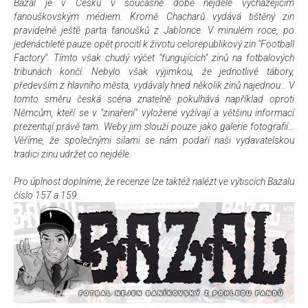
Bazal je v Česku v současné době nejdéle vycházejícím
fanouškovským médiem. Kromě Chacharů vydává tištěný zin
pravidelně ještě parta fanoušků z Jablonce. V minulém roce, po
jedenáctileté pauze opět procitl k životu celorepublikový zin "Football
Factory". Tímto však chudý výčet "fungujících" zinů na fotbalových
tribunách končí. Nebylo však výjimkou, že jednotlivé tábory,
především z hlavního města, vydávaly hned několik zinů najednou... V
tomto směru česká scéna znatelně pokulhává například oproti
Němcům, kteří se v "zinaření" vyložené vyžívají a většinu informací
prezentují právě tam. Weby jim slouží pouze jako galerie fotografií...
Věříme, že společnými silami se nám podaří naši vydavatelskou
tradici zinu udržet co nejdéle.
Pro úplnost doplníme, že recenze lze taktéž nalézt ve výtiscích Bazalu
číslo 157 a 159.