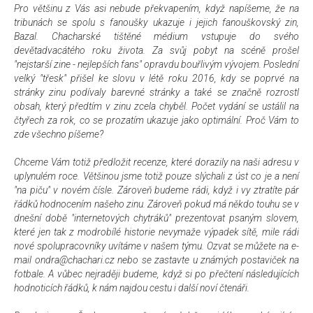
Pro většinu z Vás asi nebude překvapením, když napíšeme, že na
tribunách se spolu s fanoušky ukazuje i jejich fanouškovský zin,
Bazal. Chacharské tištěné médium vstupuje do svého
devětadvacátého roku života. Za svůj pobyt na scéně prošel
"nejstarší zine - nejlepších fans" opravdu bouřlivým vývojem. Poslední
velký "třesk" přišel ke slovu v létě roku 2016, kdy se poprvé na
stránky zinu podívaly barevné stránky a také se značně rozrostl
obsah, který předtím v zinu zcela chyběl. Počet vydání se ustálil na
čtyřech za rok, co se prozatím ukazuje jako optimální. Proč Vám to
zde všechno píšeme?
Chceme Vám totiž předložit recenze, které dorazily na naši adresu v
uplynulém roce. Většinou jsme totiž pouze slýchali z úst co je a není
"na piču" v novém čísle. Zároveň budeme rádi, když i vy ztratíte pár
řádků hodnocením našeho zinu. Zároveň pokud má někdo touhu se v
dnešní době "internetových chytráků" prezentovat psaným slovem,
které jen tak z modrobílé historie nevymaže výpadek sítě, mile rádi
nové spolupracovníky uvítáme v našem týmu. Ozvat se můžete na e-
mail ondra@chachari.cz nebo se zastavte u známých postaviček na
fotbale. A vůbec nejraději budeme, když si po přečtení následujících
hodnoticích řádků, k nám najdou cestu i další noví čtenáři.