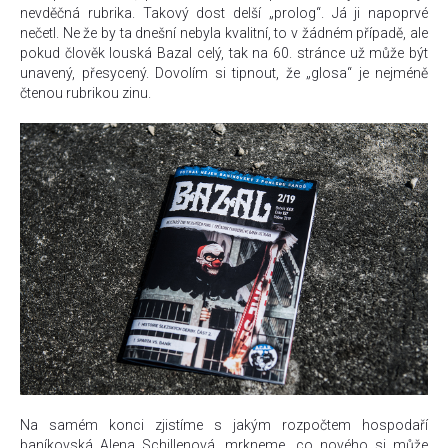
nevděčná rubrika. Takový dost delší „prolog“. Já ji napoprvé
nečetl. Ne že by ta dnešní nebyla kvalitní, to v žádném případě, ale
pokud člověk louská Bazal celý, tak na 60. stránce už může být
unavený, přesycený. Dovolím si tipnout, že „glosa“ je nejméně
čtenou rubrikou zinu.
Na samém konci zjistíme s jakým rozpočtem hospodaří
baníkovská Alena Schillenová, mrkneme, co nového si může