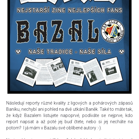
Následují reporty různé kvality z ligových a pohárových zápasů
Baníku, nechybí ani pohled na dvě utkání Baněk. Také to máte tak,
že když Bazalem listujete napoprvé, podíváte se nejprve, kdo
report napsat a až poté jej buď čtete, nebo si jej necháte na
potom? I já mám v Bazalu své oblíbené autory :-).