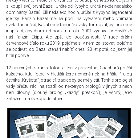
Někdy v těchto měsících či týdnech to bude přesně 20 let, co jsem
si koupil svůj první Bazal. Určitě od Kybyho, určitě někde nedaleko
dominanty Bazaů, čili nedaleko hodin, určitě z Kybyho legendární
igelitky. Fanzin Bazal měl lví podíl na vytváření mého vnímaní
světa fanoušků, Bazal mne fanouškovsky formoval, byl pro mne
inspirací, abychom od podzimu roku 2001 vydávali v Havířově
náš fanzin Ekipa. Ale zpět do současnosti. V ruce držím
červencové číslo roku 2019, pojďme si v něm zalistovat, pojďme
se podívat, co Bazal čtenáři nabízí dnes, 20 let poté, co jsem jej
hltal poprvé.
12 barevných stran s fotografiemi z prezentací Chacharů potěší
každého, kdo fotbal v hledišti žere neméně než na hřišti. Prolog
četníka „Kryšota“ je tradicí, tradice by se měly ctít. Tenhle prolog si
vždy přečtu rád, na rozdíl od některých prologů v jiných zinech
není dlouhý (dlouhý prolog „každý“ přeskočí), je věcný, jeho
zařazení má své opodstatnění.