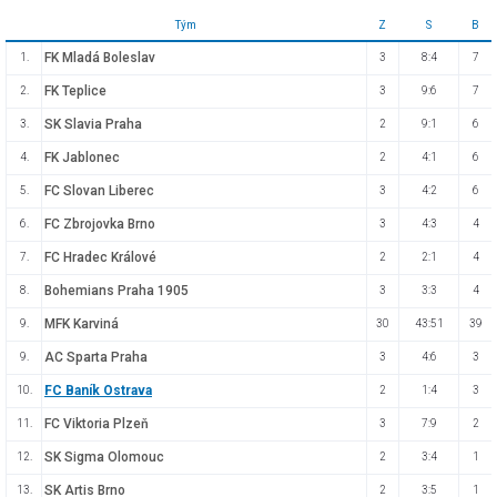
Tým
Z
S
B
FK Mladá Boleslav
1.
3
8:4
7
FK Teplice
2.
3
9:6
7
SK Slavia Praha
3.
2
9:1
6
FK Jablonec
4.
2
4:1
6
FC Slovan Liberec
5.
3
4:2
6
FC Zbrojovka Brno
6.
3
4:3
4
FC Hradec Králové
7.
2
2:1
4
Bohemians Praha 1905
8.
3
3:3
4
MFK Karviná
9.
30
43:51
39
AC Sparta Praha
9.
3
4:6
3
FC Baník Ostrava
10.
2
1:4
3
FC Viktoria Plzeň
11.
3
7:9
2
SK Sigma Olomouc
12.
2
3:4
1
SK Artis Brno
13.
2
3:5
1