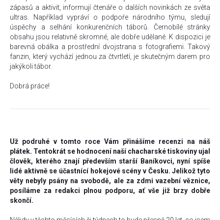
zápasů a aktivit, informují čtenáře o dalších novinkách ze světa
ultras. Například vypráví o podpoře národního týmu, sledují
úspěchy a selhání konkurenčních táborů. Černobílé stránky
obsahu jsou relativně skromné, ale dobře udělané. K dispozici je
barevná obálka a prostřední dvojstrana s fotografiemi. Takový
fanzin, který vychází jednou za čtvrtletí, je skutečným darem pro
jakýkoli tábor.
Dobrá práce!
Už podruhé v tomto roce Vám přinášíme recenzi na náš
plátek. Tentokrát se hodnocení naší chacharské tiskoviny ujal
člověk, kterého znají především starší Baníkovci, nyní spíše
lidé aktivně se účastnící hokejové scény v Česku. Jelikož tyto
věty nebyly psány na svobodě, ale za zdmi vazební věznice,
posíláme za redakci plnou podporu, ať vše již brzy dobře
skončí.