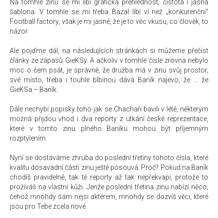
Na tomhle zinu se mi líbí grafická přehlednost, čistota i jasná
šablona. V tomhle se mi třeba Bazal líbí ví než „konkurenční“
Football factory, však je mi jasné, že je to věc vkusu, co člověk, to
názor.
Ale pojďme dál, na následujících stránkách si můžeme přečíst
články ze zápasů GieKSy. A ačkoliv v tomhle čísle zrovna nebylo
moc o čem psát, je správně, že družba má v zinu svůj prostor,
své místo, třeba i touhle blbinou dává Baník najevo, že ... že
GieKSa – Baník.
Dále nechybí popisky toho jak se Chachaři bavili v létě, některým
možná přijdou vhod i dva reporty z utkání české reprezentace,
které v tomto zinu plného Baníku mohou být příjemným
rozptýlením.
Nyní se dostáváme zhruba do poslední třetiny tohoto čísla, které
kvalitu dosavadní části zinu ještě posouvá. Proč? Pokud na Baník
chodíš pravidelně, tak tě reporty až tak nepřekvapí, protože to
prožíváš na vlastní kůži. Jenže poslední třetina zinu nabízí něco,
čehož mnohdy sám nejsi aktérem, mnohdy se dozvíš věci, které
jsou pro Tebe zcela nové.