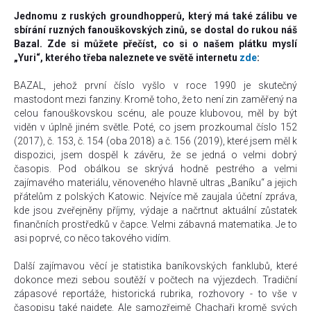
Jednomu z ruských groundhopperů, který má také zálibu ve
sbírání ruzných fanouškovských zinů, se dostal do rukou náš
Bazal. Zde si můžete přečíst, co si o našem plátku myslí
„Yuri“, kterého třeba naleznete ve světě internetu
zde
:
BAZAL, jehož první číslo vyšlo v roce 1990 je skutečný
mastodont mezi fanziny. Kromě toho, že to není zin zaměřený na
celou fanouškovskou scénu, ale pouze klubovou, měl by být
viděn v úplně jiném světle. Poté, co jsem prozkoumal číslo 152
(2017), č. 153, č. 154 (oba 2018) a č. 156 (2019), které jsem měl k
dispozici, jsem dospěl k závěru, že se jedná o velmi dobrý
časopis. Pod obálkou se skrývá hodně pestrého a velmi
zajímavého materiálu, věnoveného hlavně ultras „Baníku“ a jejich
přátelům z polských Katowic. Nejvíce mě zaujala účetní zpráva,
kde jsou zveřejněny příjmy, výdaje a načrtnut aktuální zůstatek
finančních prostředků v čapce. Velmi zábavná matematika. Je to
asi poprvé, co něco takového vidím.
Další zajímavou věcí je statistika baníkovských fanklubů, které
dokonce mezi sebou soutěží v počtech na výjezdech. Tradiční
zápasové reportáže, historická rubrika, rozhovory - to vše v
časopisu také najdete. Ale samozřejmě Chachaři kromě svých