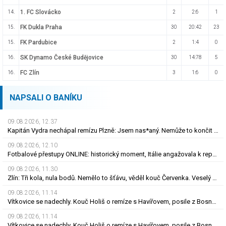
1. FC Slovácko
14.
2
2:6
1
FK Dukla Praha
15.
30
20:42
23
FK Pardubice
15.
2
1:4
0
SK Dynamo České Budějovice
16.
30
14:78
5
FC Zlín
16.
3
1:6
0
NAPSALI O BANÍKU
09.08.2026, 12.37
Kapitán Vydra nechápal remízu Plzně: Jsem nas*aný. Nemůže to končit jako házená
09.08.2026, 12.10
Fotbalové přestupy ONLINE: historický moment, Itálie angažovala k reprezentaci šermířku
09.08.2026, 11.30
Zlín: Tři kola, nula bodů. Nemělo to šťávu, věděl kouč Červenka. Veselý dostal dárek
09.08.2026, 11.14
Vítkovice se nadechly. Kouč Holiš o remíze s Havířovem, posile z Bosny i béčku
09.08.2026, 11.14
Vítkovice se nadechly. Kouč Holiš o remíze s Havířovem, posile z Bosny i béčku