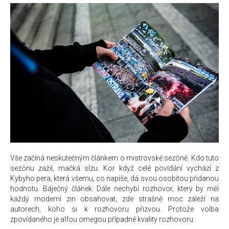
Vše začíná neskutečným článkem o mistrovské sezóně. Kdo tuto
sezónu zažil, mačká slzu. Kor když celé povídání vychází z
Kybyho pera, která všemu, co napíše, dá svou osobitou přidanou
hodnotu. Báječný článek. Dále nechybí rozhovor, který by měl
každý moderní zin obsahovat, zde strašně moc záleží na
autorech, koho si k rozhovoru přizvou. Protože volba
zpovídaného je alfou omegou případné kvality rozhovoru.