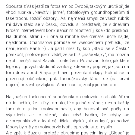
Spousta z Vás jezdí za fotbalem po Evropě, takovým určitě přijde
vhod rubrika „Navštívili jsme“, fotbalovým groundhopperům ti
tase trochu rozšíří obzory... Asi nejmenší smysl ze všech rubrik
mi dává stalo se v Česku, dovedu si představit, že v dnešním
tvrdém internetovém konkurenčním prostředí ji kde kdo přeskočí.
Na druhou stranu - i ona si mnohé své čtenáře určitě najde,
nejednomu Chacharovi pomůže ve všeobecném přehledu, že
není jenom Baník :-). Já patřil mezi ty, kdo „Stalo se v Česku“
přeskočil, protože jsem věděl, že se blíží „naše vlajky“, má možná
nejoblíbenější část Bazalu. Tohle žeru. Poznávání toho, jak které
legendy ligových stadionů vznikaly, kde visely poprvé, jak jsou na
tom dnes apod. Vlajka je hlavní prezentací ekipy. Pokud se já
prezentují občankou, pak fanouškovský tábor se (na první
dojem) prezentuje vlajkou. A není nad to, znát jejich historii.
Na „našich fanklubech“ si pošmáknou milovníci statistik. Ať mi
nikdo neříká, že i díky tomuto, této jedné stránce, nemá každý
fanklub o jednu motivaci navíc, aby hecoval své počty na
výjezdech. Je to stejné, jako když tvrdím, že kdyby se
celorepublikově a kvalitně dělala nějaká „ultras liga“, jednotlivé
tábory by měly o motivaci víc tvořit, opravdu si to myslím.
Ale zpět k Bazalu, protože obracíme poslední listy. „Glosa“ je