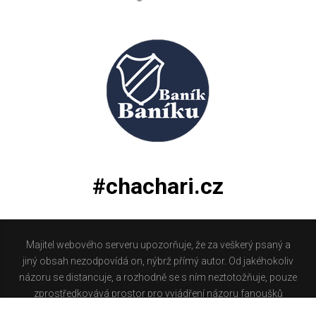
#chachari.cz
Majitel webového serveru upozorňuje, že za veškerý psaný a
jiný obsah nezodpovídá on, nýbrž přímý autor. Od jakéhokoliv
názoru se distancuje, a rozhodně se s ním neztotožňuje, pouze
zprostředkovává prostor pro vyjádření názoru fanoušků
Baníku Ostrava na internetu. Stránka na které se právě