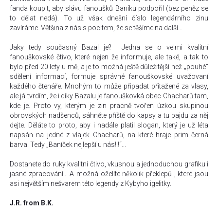
fanda koupit, aby slávu fanoušků Baníku podpořil (bez peněz se
to dělat nedá). To už však dnešní číslo legendárního zinu
zavíráme. Většina z nás s pocitem, že se těšíme na další...
Jaky tedy současný Bazal je? Jedna se o velmi kvalitní
fanouškovské čtivo, které nejen že informuje, ale také, a tak to
bylo před 20 lety u mě, a je to možná ještě důležitější než „pouhé“
sdělení informací, formuje správné fanouškovské uvažovaní
každého čtenáře. Mnohým to může připadat přitažené za vlasy,
ale já tvrdím, že i díky Bazalu je fanouškovká obec Chacharů tam,
kde je. Proto vy, kterým je zin pracně tvořen úzkou skupinou
obrovských nadšenců, sáhněte příště do kapsy a tu pajdu za něj
dejte. Děláte to proto, aby i nadále platil slogan, který je už léta
napsán na jedné z vlajek Chacharů, na které hraje prim černá
barva. Tedy „Baníček nejlepší u nás!!!“...
Dostanete do ruky kvalitní čtivo, vkusnou a jednoduchou grafiku i
jasné zpracování... A možná oželíte několik překlepů , které jsou
asi největším nešvarem této legendy z Kybyho igelitky.
J.R. from B.K.