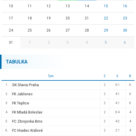
10
11
12
13
14
15
16
17
18
19
20
21
22
23
24
25
26
27
28
29
30
31
1
2
3
4
5
6
TABULKA
Tým
Z
S
B
SK Slavia Praha
1.
2
9:1
6
FK Jablonec
2.
2
4:1
6
FK Teplice
3.
2
4:1
6
FK Mladá Boleslav
4.
2
6:4
4
FC Zbrojovka Brno
5.
2
4:2
4
FC Hradec Králové
6.
2
2:1
4