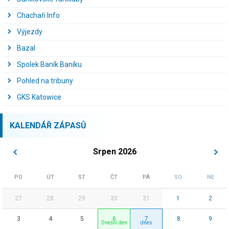
Chachaři Info
Výjezdy
Bazal
Spolek Baník Baníku
Pohled na tribuny
GKS Katowice
KALENDÁŘ ZÁPASŮ
Srpen 2026
PO
ÚT
ST
ČT
PÁ
SO
NE
27
28
29
30
31
1
2
3
4
5
6
7
8
9