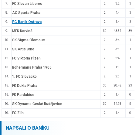
FC Slovan Liberec
7.
2
3:2
3
AC Sparta Praha
8.
2
4:4
3
FC Baník Ostrava
9.
2
1:4
3
MFK Karviná
9.
30
43:51
39
SK Sigma Olomouc
10.
2
3:4
1
SK Artis Brno
11.
2
3:5
1
FC Viktoria Plzeň
12.
2
2:4
1
Bohemians Praha 1905
13.
2
1:3
1
1. FC Slovácko
14.
2
2:6
1
FK Dukla Praha
15.
30
20:42
23
FK Pardubice
15.
2
1:4
0
SK Dynamo České Budějovice
16.
30
14:78
5
FC Zlín
16.
2
1:4
0
NAPSALI O BANÍKU