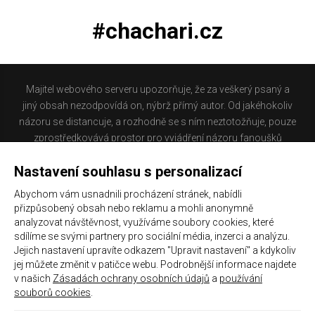
#chachari.cz
Majitel webového serveru upozorňuje, že za veškerý psaný a
jiný obsah nezodpovídá on, nýbrž přímý autor. Od jakéhokoliv
názoru se distancuje, a rozhodně se s ním neztotožňuje, pouze
zprostředkovává prostor pro vyjádření názoru fanoušků
Baníku Ostrava na internetu. Stránka na které se právě
Nastavení souhlasu s personalizací
nacházíte obsahuje materiál, který někteří lidé mohou
považovat za kontroverzní. Provozovatelé těchto stránek
Abychom vám usnadnili procházení stránek, nabídli
nejsou dle právní úpravy zákona č. 480/2004 Sb., o některých
přizpůsobený obsah nebo reklamu a mohli anonymně
službách informační společnosti a o změně některých zákonů
analyzovat návštěvnost, využíváme soubory cookies, které
(zákon o některých službách informační společnosti) a
sdílíme se svými partnery pro sociální média, inzerci a analýzu.
Jejich nastavení upravíte odkazem "Upravit nastavení" a kdykoliv
zejména §6 citovaného zákona, odpovědni za příspěvky
jej můžete změnit v patičce webu. Podrobnější informace najdete
návštěvníků těchto stránek.
v našich
Zásadách ochrany osobních údajů
a
používání
souborů cookies
.
Galerie
|
Historie
|
Zprac. osobních údajů
|
Kontakt