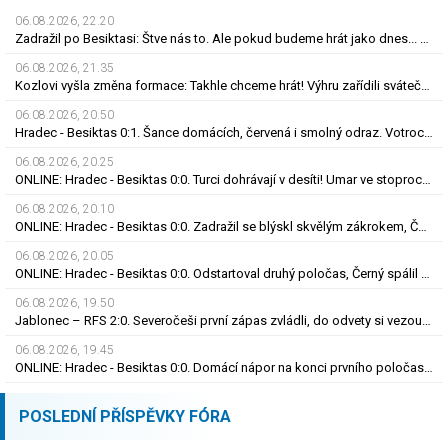
06.08.2026, 22.20
Zadražil po Besiktasi: Štve nás to. Ale pokud budeme hrát jako dnes... Co se stalo u gólu?
06.08.2026, 21.35
Kozlovi vyšla změna formace: Takhle chceme hrát! Výhru zařídili sváteční hlavičkáři
06.08.2026, 20.50
Hradec - Besiktas 0:1. Šance domácích, červená i smolný odraz. Votroci budou dotahovat
06.08.2026, 20.25
ONLINE: Hradec - Besiktas 0:0. Turci dohrávají v desíti! Umar ve stoprocentní šanci selhal
06.08.2026, 20.10
ONLINE: Hradec - Besiktas 0:0. Zadražil se blýskl skvělým zákrokem, Černý nedal tutovku
06.08.2026, 20.05
ONLINE: Hradec - Besiktas 0:0. Odstartoval druhý poločas, Černý spálil obrovskou šanci
06.08.2026, 19.50
Jablonec – RFS 2:0. Severočeši první zápas zvládli, do odvety si vezou nadějný náskok
06.08.2026, 19.45
ONLINE: Hradec - Besiktas 0:0. Domácí nápor na konci prvního poločasu, branka zatím nepadla
POSLEDNÍ PŘÍSPĚVKY FÓRA