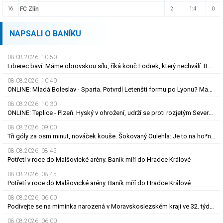
FC Zlín
16.
2
1:4
0
NAPSALI O BANÍKU
08.08.2026, 10.50
Liberec baví. Máme obrovskou sílu, říká kouč Fodrek, který nechválí. Bořil? Nic vážného
08.08.2026, 10.40
ONLINE: Mladá Boleslav - Sparta. Potvrdí Letenští formu po Lyonu? Macek proti svým
08.08.2026, 10.30
ONLINE: Teplice - Plzeň. Hyský v ohrožení, udrží se proti rozjetým Severočechům?
08.08.2026, 09.00
Tři góly za osm minut, nováček kouše. Šokovaný Oulehla: Je to na ho*no, řešíme posily
08.08.2026, 08.45
Potřetí v roce do Malšovické arény. Baník míří do Hradce Králové
08.08.2026, 08.45
Potřetí v roce do Malšovické arény. Baník míří do Hradce Králové
08.08.2026, 06.00
Podívejte se na miminka narozená v Moravskoslezském kraji ve 32. týdnu roku 2026
08.08.2026, 06.00