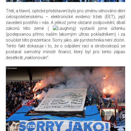
Třetí, a hlavní, optické představení bylo pro změnu věnováno dění
celospolečenskému – elektronické evidenci tržeb (EET), jejíž
zavedení postihlo i nás. A jelikož jsme občané zodpovědní, dbalí
zákonů této země (
) vystavili jsme účtenku
(podepsanou přímo naším lakomým ultras pokladníkem) i za
součást této prezentace. Sorry jako, ale pyrotechnika není zločin.
Tento fakt dokazuje i to, že o odpálení rací a stroboskopů se
postaral samotný ministr financí, který byl pro tento zápas
desetkrát „naklonován“.