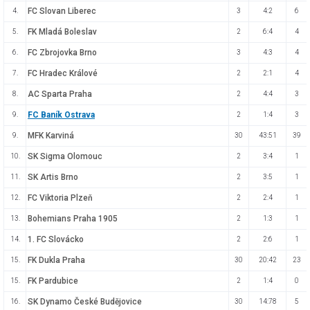
FC Slovan Liberec
4.
3
4:2
6
FK Mladá Boleslav
5.
2
6:4
4
FC Zbrojovka Brno
6.
3
4:3
4
FC Hradec Králové
7.
2
2:1
4
AC Sparta Praha
8.
2
4:4
3
FC Baník Ostrava
9.
2
1:4
3
MFK Karviná
9.
30
43:51
39
SK Sigma Olomouc
10.
2
3:4
1
SK Artis Brno
11.
2
3:5
1
FC Viktoria Plzeň
12.
2
2:4
1
Bohemians Praha 1905
13.
2
1:3
1
1. FC Slovácko
14.
2
2:6
1
FK Dukla Praha
15.
30
20:42
23
FK Pardubice
15.
2
1:4
0
SK Dynamo České Budějovice
16.
30
14:78
5