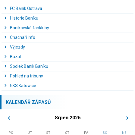
FC Baník Ostrava
Historie Baníku
Baníkovské fankluby
Chachaři Info
Výjezdy
Bazal
Spolek Baník Baníku
Pohled na tribuny
GKS Katowice
KALENDÁŘ ZÁPASŮ
Srpen 2026
PO
ÚT
ST
ČT
PÁ
SO
NE