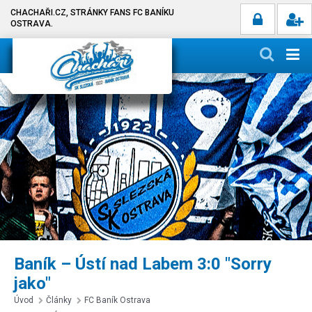
CHACHAŘI.CZ, STRÁNKY FANS FC BANÍKU
OSTRAVA.
Baník – Ústí nad Labem 3:0 "Sorry
jako"
Úvod
Články
FC Baník Ostrava