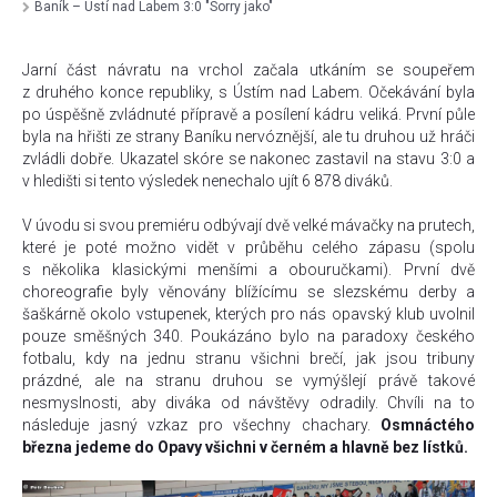
Baník – Ústí nad Labem 3:0 "Sorry jako"
Jarní část návratu na vrchol začala utkáním se soupeřem
z druhého konce republiky, s Ústím nad Labem. Očekávání byla
po úspěšně zvládnuté přípravě a posílení kádru veliká. První půle
byla na hřišti ze strany Baníku nervóznější, ale tu druhou už hráči
zvládli dobře. Ukazatel skóre se nakonec zastavil na stavu 3:0 a
v hledišti si tento výsledek nenechalo ujít 6 878 diváků.
V úvodu si svou premiéru odbývají dvě velké mávačky na prutech,
které je poté možno vidět v průběhu celého zápasu (spolu
s několika klasickými menšími a obouručkami). První dvě
choreografie byly věnovány blížícímu se slezskému derby a
šaškárně okolo vstupenek, kterých pro nás opavský klub uvolnil
pouze směšných 340. Poukázáno bylo na paradoxy českého
fotbalu, kdy na jednu stranu všichni brečí, jak jsou tribuny
prázdné, ale na stranu druhou se vymýšlejí právě takové
nesmyslnosti, aby diváka od návštěvy odradily. Chvíli na to
následuje jasný vzkaz pro všechny chachary.
Osmnáctého
března jedeme do Opavy všichni v černém a hlavně
bez lístků
.