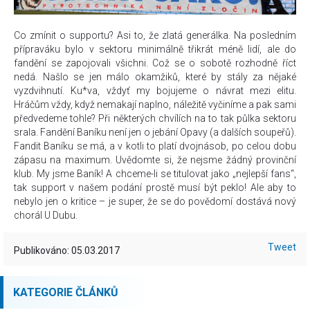
Co zmínit o supportu? Asi to, že zlatá generálka. Na posledním
přípraváku bylo v sektoru minimálně třikrát méně lidí, ale do
fandění se zapojovali všichni. Což se o sobotě rozhodně říct
nedá. Našlo se jen málo okamžiků, které by stály za nějaké
vyzdvihnutí. Ku*va, vždyť my bojujeme o návrat mezi elitu.
Hráčům vždy, když nemakají naplno, náležitě vyčiníme a pak sami
předvedeme tohle? Při některých chvílích na to tak půlka sektoru
srala. Fandění Baníku není jen o jebání Opavy (a dalších soupeřů).
Fandit Baníku se má, a v kotli to platí dvojnásob, po celou dobu
zápasu na maximum. Uvědomte si, že nejsme žádný provinční
klub. My jsme Baník! A chceme-li se titulovat jako „nejlepší fans“,
tak support v našem podání prostě musí být peklo! Ale aby to
nebylo jen o kritice – je super, že se do povědomí dostává nový
chorál U Dubu.
Tweet
Publikováno: 05.03.2017
KATEGORIE ČLÁNKŮ