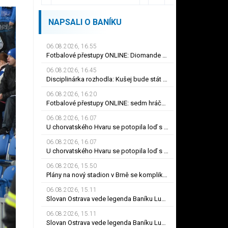
NAPSALI O BANÍKU
06.08.2026, 16.55
Fotbalové přestupy ONLINE: Diomande dokončil rekordní přestup do Realu. Jak je to s Nombilem?
06.08.2026, 16.45
Disciplinárka rozhodla: Kušej bude stát dva zápasy, Mosesovi byl prominut zbytek trestu
06.08.2026, 16.20
Fotbalové přestupy ONLINE: sedm hráčů Baníku si hledá angažmá, jak je to s Nombilem?
06.08.2026, 16.07
U chorvatského Hvaru se potopila loď s turisty. Místní přihlíželi a nepomohli
06.08.2026, 16.07
U chorvatského Hvaru se potopila loď s turisty. Místní přihlíželi a nepomohli
06.08.2026, 15.50
Plány na nový stadion v Brně se komplikují. Výška 37 metrů prý narušuje výhled na centrum
06.08.2026, 15.11
Slovan Ostrava vede legenda Baníku Lukeš. Začínáme od znova, ví šéf po odchodech
06.08.2026, 15.11
Slovan Ostrava vede legenda Baníku Lukeš. Začínáme od znova, ví šéf po odchodech