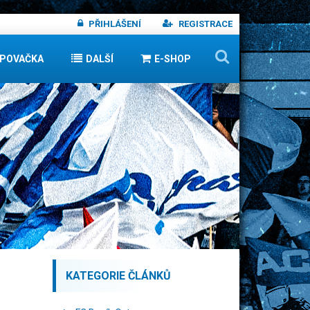
PŘIHLÁŠENÍ
REGISTRACE
IPOVAČKA
DALŠÍ
E-SHOP
KATEGORIE ČLÁNKŮ