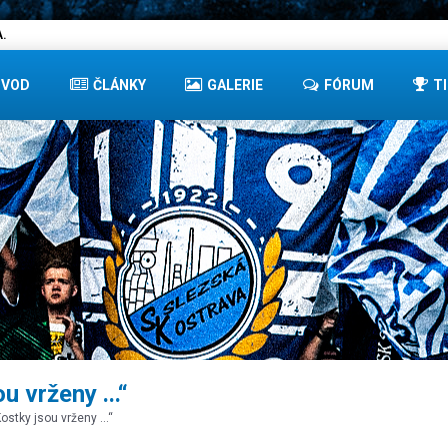
.
ÚVOD
ČLÁNKY
GALERIE
FÓRUM
T
u vrženy ...“
Kostky jsou vrženy ...“