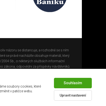
oliv názoru se distancuje, a rozhodně se s ním
eré se právě nacházíte obsahuje materiál, který
0/2004 Sb., o některých službách informační
ho zákona, odpovědni za příspěvky návštěvníků
Souhlasím
áme soubory cookies, které
 změnit v patičce webu.
Upravit nastavení
Created by