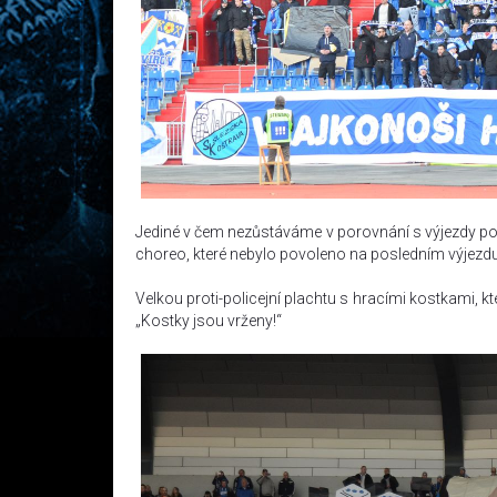
Jediné v čem nezůstáváme v porovnání s výjezdy poz
choreo, které nebylo povoleno na posledním výjezdu
Velkou proti-policejní plachtu s hracími kostkami, k
„Kostky jsou vrženy!“