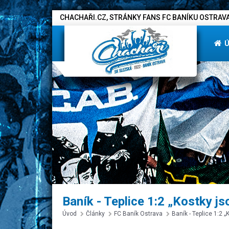
CHACHAŘI.CZ, STRÁNKY FANS FC BANÍKU OSTRAVA
Baník - Teplice 1:2 „Kostky jso
Úvod
Články
FC Baník Ostrava
Baník - Teplice 1:2 „