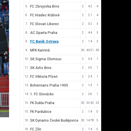
FC Zbrojovka Brno
5.
2
4:2
4
FC Hradec Králové
6.
2
2:1
4
FC Slovan Liberec
7.
2
3:2
3
AC Sparta Praha
8.
2
4:4
3
FC Baník Ostrava
9.
2
1:4
3
MFK Karviná
9.
30
43:51
39
SK Sigma Olomouc
10.
2
3:4
1
SK Artis Brno
11.
2
3:5
1
FC Viktoria Plzeň
12.
2
2:4
1
Bohemians Praha 1905
13.
2
1:3
1
1. FC Slovácko
14.
2
2:6
1
FK Dukla Praha
15.
30
20:42
23
FK Pardubice
15.
2
1:4
0
SK Dynamo České Budějovice
16.
30
14:78
5
FC Zlín
16.
2
1:4
0