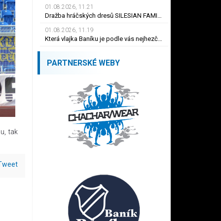
01.08.2026, 11.21
Dražba hráčských dresů SILESIAN FAMILY - #1 Viktor BUDÍNSKÝ
01.08.2026, 11.19
Která vlajka Baníku je podle vás nejhezčí ?
PARTNERSKÉ WEBY
u, tak
Tweet