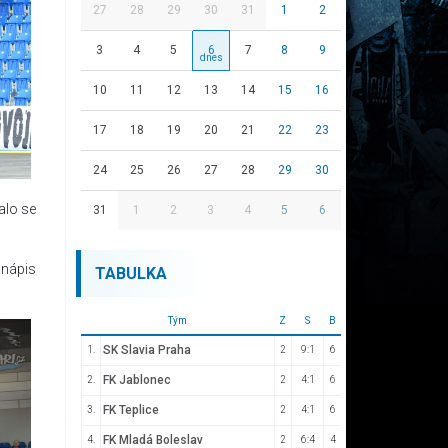
27
28
29
30
31
1
2
3
4
5
6
7
8
9
10
11
12
13
14
15
16
17
18
19
20
21
22
23
24
25
26
27
28
29
30
alo se
31
1
2
3
4
5
6
 nápis
TABULKA
Tým
Z
S
B
SK Slavia Praha
1.
2
9:1
6
FK Jablonec
2.
2
4:1
6
FK Teplice
3.
2
4:1
6
FK Mladá Boleslav
4.
2
6:4
4