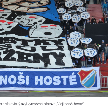
 pro vítkovický azyl vytvořená zástava „Vlajkonoši hosté“.