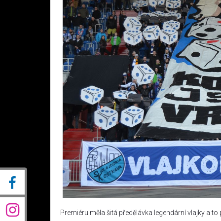
Premiéru měla šitá předělávka legendární vlajky a to