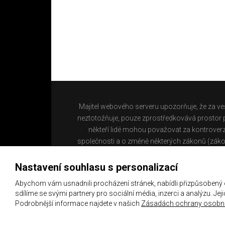
Majitel webového serveru upozorňuje, že za ve
neztotožňuje, pouze zprostředkovává prostor pr
někteří lidé mohou považovat za kontroverz
společnosti a o změně některých zákonů (záko
Nastavení souhlasu s personalizací
Abychom vám usnadnili procházení stránek, nabídli přizpůsobený
sdílíme se svými partnery pro sociální média, inzerci a analýzu. Je
Podrobnější informace najdete v našich
Zásadách ochrany osobní
Copyright 2021 ©
Chachaři.cz
Všechna práva vyhraz