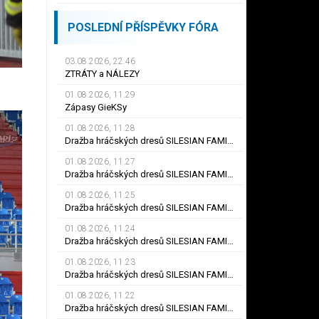
POSLEDNÍ PŘÍSPĚVKY FÓRA
03.08.2026, 22.46
ZTRÁTY a NÁLEZY
01.08.2026, 11.29
Zápasy GieKSy
01.08.2026, 11.28
Dražba hráčských dresů SILESIAN FAMILY - #25 Robert SADOWSKI
01.08.2026, 11.27
Dražba hráčských dresů SILESIAN FAMILY - #22
01.08.2026, 11.25
Dražba hráčských dresů SILESIAN FAMILY - #6
01.08.2026, 11.24
Dražba hráčských dresů SILESIAN FAMILY - #21 Jiří KLÍMA
01.08.2026, 11.23
Dražba hráčských dresů SILESIAN FAMILY - #19 Dyjan Carlos de AZEVEDO
01.08.2026, 11.22
Dražba hráčských dresů SILESIAN FAMILY - #5 Adam JÁNOŠ