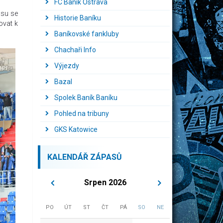
FC Baník Ostrava
asu se
Historie Baníku
ovat k
Baníkovské fankluby
Chachaři Info
Výjezdy
Bazal
Spolek Baník Baníku
Pohled na tribuny
GKS Katowice
KALENDÁŘ ZÁPASŮ
Srpen 2026
PO
ÚT
ST
ČT
PÁ
SO
NE