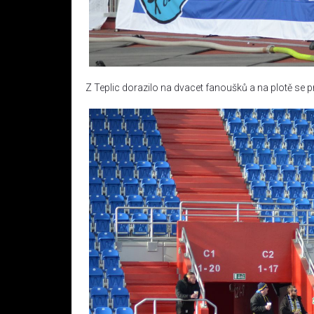
Z Teplic dorazilo na dvacet fanoušků a na plotě se p