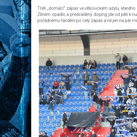
Třetí „domácí“ zápas ve vítkovickém azylu, kteréh
Zlínem opadlo a předváděný doping jde od pěti k nule
pořádnému fandění po celý zápas a né jen na pár mi