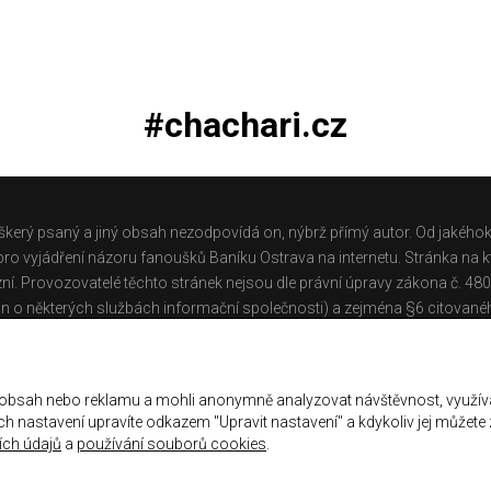
#chachari.cz
škerý psaný a jiný obsah nezodpovídá on, nýbrž přímý autor. Od jakéhok
o vyjádření názoru fanoušků Baníku Ostrava na internetu. Stránka na kt
ní. Provozovatelé těchto stránek nejsou dle právní úpravy zákona č. 48
n o některých službách informační společnosti) a zejména §6 citované
těchto stránek.
Galerie
|
Historie
|
Zprac. osobních údajů
|
Kontakt
 obsah nebo reklamu a mohli anonymně analyzovat návštěvnost, využív
jich nastavení upravíte odkazem "Upravit nastavení" a kdykoliv jej můžete
ch údajů
a
používání souborů cookies
.
ena.