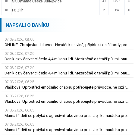
SK Dynamo České Budějovice
16.
30
14:78
5
FC Zlín
16.
2
1:4
0
NAPSALI O BANÍKU
07.08.2026, 08.00
ONLINE: Zbrojovka - Liberec. Nováček na vlně, připíše si další body proti favoritovi?
07.08.2026, 07.20
Deník.cz v červenci četlo 4,4 milionu lidí. Meziročně o téměř půl milionu více
07.08.2026, 07.20
Deník.cz v červenci četlo 4,4 milionu lidí. Meziročně o téměř půl milionu více
07.08.2026, 06.25
Vlášková: Uprostřed emočního chaosu potřebujete průvodce, ne cizí rozhodnutí
07.08.2026, 06.25
Vlášková: Uprostřed emočního chaosu potřebujete průvodce, ne cizí rozhodnutí
07.08.2026, 06.05
Máma tří dětí se potýká s agresivní rakovinou prsu. Její kamarádka prosí o pomoc
07.08.2026, 06.05
Máma tří dětí se potýká s agresivní rakovinou prsu. Její kamarádka prosí o pomoc