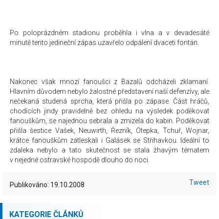
Po poloprázdném stadionu proběhla i vlna a v devadesáté
minutě tento jedineční zápas uzavřelo odpálení dvaceti fontán.
Nakonec však mnozí fanoušci z Bazalů odcházeli zklamaní.
Hlavním důvodem nebylo žalostné představení naší defenzívy, ale
nečekaná studená sprcha, která přišla po zápase. Část hráčů,
chodících jindy pravidelně bez ohledu na výsledek poděkovat
fanouškům, se najednou sebrala a zmizela do kabin. Poděkovat
přišla šestice Vašek, Neuwirth, Řezník, Otepka, Tchuř, Wojnar,
krátce fanouškům zatleskali i Galásek se Střihavkou. Ideální to
zdaleka nebylo a tato skutečnost se stala žhavým tématem
v nejedné ostravské hospodě dlouho do noci.
Tweet
Publikováno: 19.10.2008
KATEGORIE ČLÁNKŮ