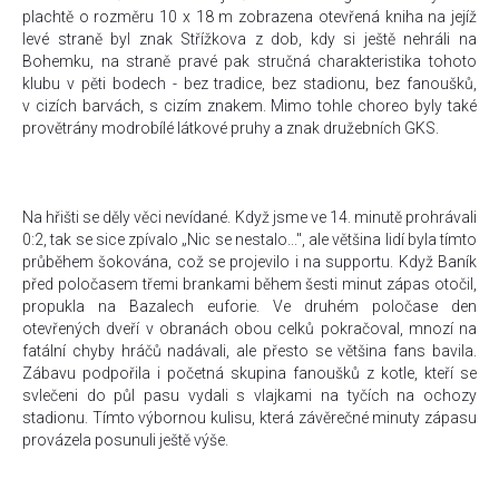
plachtě o rozměru 10 x 18 m zobrazena otevřená kniha na jejíž
levé straně byl znak Střížkova z dob, kdy si ještě nehráli na
Bohemku, na straně pravé pak stručná charakteristika tohoto
klubu v pěti bodech - bez tradice, bez stadionu, bez fanoušků,
v cizích barvách, s cizím znakem. Mimo tohle choreo byly také
provětrány modrobílé látkové pruhy a znak družebních GKS.
Na hřišti se děly věci nevídané. Když jsme ve 14. minutě prohrávali
0:2, tak se sice zpívalo „Nic se nestalo...", ale většina lidí byla tímto
průběhem šokována, což se projevilo i na supportu. Když Baník
před poločasem třemi brankami během šesti minut zápas otočil,
propukla na Bazalech euforie. Ve druhém poločase den
otevřených dveří v obranách obou celků pokračoval, mnozí na
fatální chyby hráčů nadávali, ale přesto se většina fans bavila.
Zábavu podpořila i početná skupina fanoušků z kotle, kteří se
svlečeni do půl pasu vydali s vlajkami na tyčích na ochozy
stadionu. Tímto výbornou kulisu, která závěrečné minuty zápasu
provázela posunuli ještě výše.