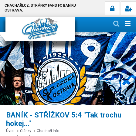
CHACHAŘI.CZ, STRÁNKY FANS FC BANÍKU
OSTRAVA.
BANÍK - STŘÍŽKOV 5:4 "Tak trochu
hokej..."
Úvod
Články
Chachaři Info