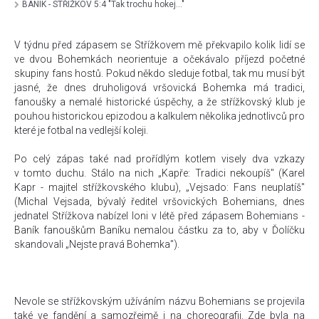
BANÍK - STŘÍŽKOV 5:4 "Tak trochu hokej..."
V týdnu před zápasem se Střížkovem mě překvapilo kolik lidí se
ve dvou Bohemkách neorientuje a očekávalo příjezd početné
skupiny fans hostů. Pokud někdo sleduje fotbal, tak mu musí být
jasné, že dnes druholigová vršovická Bohemka má tradici,
fanoušky a nemalé historické úspěchy, a že střížkovský klub je
pouhou historickou epizodou a kalkulem několika jednotlivců pro
které je fotbal na vedlejší koleji.
Po celý zápas také nad prořídlým kotlem visely dva vzkazy
v tomto duchu. Stálo na nich „Kapře: Tradici nekoupíš" (Karel
Kapr - majitel střížkovského klubu), „Vejsado: Fans neuplatíš"
(Michal Vejsada, bývalý ředitel vršovických Bohemians, dnes
jednatel Střížkova nabízel loni v létě před zápasem Bohemians -
Baník fanouškům Baníku nemalou částku za to, aby v Ďolíčku
skandovali „Nejste pravá Bohemka").
Nevole se střížkovským užíváním názvu Bohemians se projevila
také ve fandění a samozřejmě i na choreografii. Zde byla na