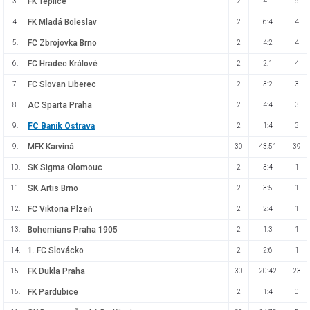
FK Teplice
3.
2
4:1
6
FK Mladá Boleslav
4.
2
6:4
4
FC Zbrojovka Brno
5.
2
4:2
4
FC Hradec Králové
6.
2
2:1
4
FC Slovan Liberec
7.
2
3:2
3
AC Sparta Praha
8.
2
4:4
3
FC Baník Ostrava
9.
2
1:4
3
MFK Karviná
9.
30
43:51
39
SK Sigma Olomouc
10.
2
3:4
1
SK Artis Brno
11.
2
3:5
1
FC Viktoria Plzeň
12.
2
2:4
1
Bohemians Praha 1905
13.
2
1:3
1
1. FC Slovácko
14.
2
2:6
1
FK Dukla Praha
15.
30
20:42
23
FK Pardubice
15.
2
1:4
0