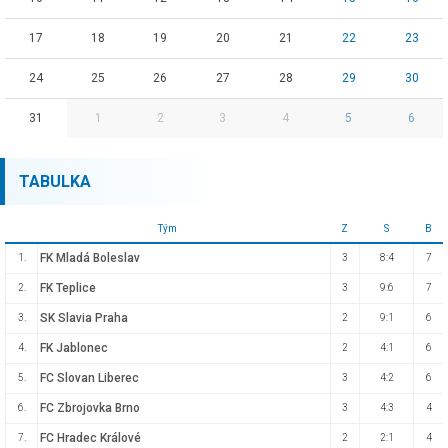
17
18
19
20
21
22
23
24
25
26
27
28
29
30
31
1
2
3
4
5
6
TABULKA
Tým
Z
S
B
FK Mladá Boleslav
1.
3
8:4
7
FK Teplice
2.
3
9:6
7
SK Slavia Praha
3.
2
9:1
6
FK Jablonec
4.
2
4:1
6
FC Slovan Liberec
5.
3
4:2
6
FC Zbrojovka Brno
6.
3
4:3
4
FC Hradec Králové
7.
2
2:1
4