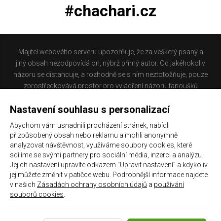
#chachari.cz
Majitel webového serveru upozorňuje, že za veškerý psaný a
jiný obsah nezodpovídá on, nýbrž přímý autor. Od jakéhokoliv
názoru se distancuje, a rozhodně se s ním neztotožňuje, pouze
zprostředkovává prostor pro vyjádření názoru fanoušků
Baníku Ostrava na internetu. Stránka na které se právě
Nastavení souhlasu s personalizací
nacházíte obsahuje materiál, který někteří lidé mohou
považovat za kontroverzní. Provozovatelé těchto stránek
Abychom vám usnadnili procházení stránek, nabídli
nejsou dle právní úpravy zákona č. 480/2004 Sb., o některých
přizpůsobený obsah nebo reklamu a mohli anonymně
službách informační společnosti a o změně některých zákonů
analyzovat návštěvnost, využíváme soubory cookies, které
(zákon o některých službách informační společnosti) a
sdílíme se svými partnery pro sociální média, inzerci a analýzu.
Jejich nastavení upravíte odkazem "Upravit nastavení" a kdykoliv
zejména §6 citovaného zákona, odpovědni za příspěvky
jej můžete změnit v patičce webu. Podrobnější informace najdete
návštěvníků těchto stránek.
v našich
Zásadách ochrany osobních údajů
a
používání
souborů cookies
.
Galerie
|
Historie
|
Zprac. osobních údajů
|
Kontakt