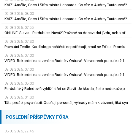
KVÍZ: Amélie, Coco i Šifra mistra Leonarda. Co víte o Audrey Tautouové?
09.08.2026, 08.00
KVÍZ: Amélie, Coco i Šifra mistra Leonarda. Co víte o Audrey Tautouové?
09.08.2026, 07.55
ONLINE: Slavia - Pardubice. Naváží Pražané na dosavadní jízdu, nebo překvapí Východočeši?
09.08.2026, 07.30
Povstání Teplic: Kardiologa naštěstí nepotřebuji, smál se Frťala. Promluvil o zájmu Plzně
09.08.2026, 07.00
VIDEO: Rekordní nasazení na Rudné v Ostravě. Ve vedrech pracuje až 120 silničářů
09.08.2026, 07.00
VIDEO: Rekordní nasazení na Rudné v Ostravě. Ve vedrech pracuje až 120 silničářů
09.08.2026, 05.00
Pardubický Boledovič vyhlíží střet se Slavií: Je škoda, že to nedokáže postavit na mladých
09.08.2026, 04.30
Táta prošel psychiatrií. Oceňuji personál, výhrady mám k zázemí, říká syn
POSLEDNÍ PŘÍSPĚVKY FÓRA
03.08.2026, 22.46