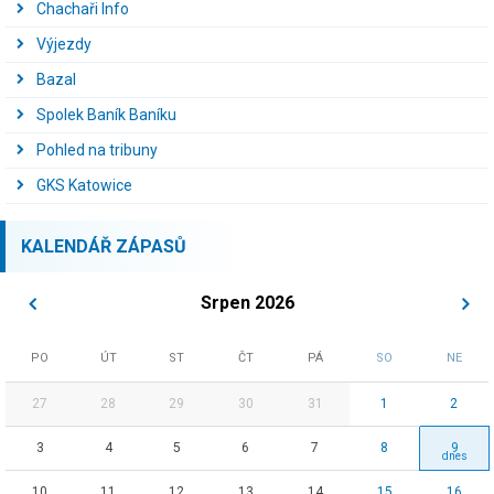
Chachaři Info
Výjezdy
Bazal
Spolek Baník Baníku
Pohled na tribuny
GKS Katowice
KALENDÁŘ ZÁPASŮ
Srpen 2026
PO
ÚT
ST
ČT
PÁ
SO
NE
27
28
29
30
31
1
2
3
4
5
6
7
8
9
10
11
12
13
14
15
16