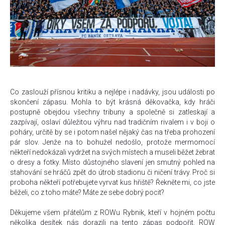
Co zaslouží přísnou kritiku a nejlépe i nadávky, jsou události po
skončení zápasu. Mohla to být krásná děkovačka, kdy hráči
postupně obejdou všechny tribuny a společně si zatleskají a
zazpívají, oslaví důležitou výhru nad tradičním rivalem i v boji o
poháry, určitě by se i potom našel nějaký čas na třeba prohození
pár slov. Jenže na to bohužel nedošlo, protože mermomocí
někteří nedokázali vydržet na svých místech a museli běžet žebrat
o dresy a fotky. Místo důstojného slavení jen smutný pohled na
stahování se hráčů zpět do útrob stadionu či ničení trávy. Proč si
proboha někteří potřebujete vyrvat kus hřiště? Řekněte mi, co jste
běželi, co z toho máte? Máte ze sebe dobrý pocit?
Děkujeme všem přátelům z ROWu Rybnik, kteří v hojném počtu
několika desítek nás dorazili na tento zápas podpořit. ROW