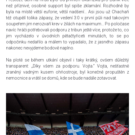
než příznivé, osobně support byl spíše zklamání. Rozhodně by
byla na místě větší euforie, větší nadšení… Asi jsou už Chachaři
též otupělí tolika zápasy, že vedení 3:0 v první půli nad takovým
soupeřem jim nerozvaří krev v žilách na maximum… Po poločase
navíc hráči potřebovali podporu z tribun ještě více, protože to, co
jim vycházelo v úvodních pětačtyřiceti minutách, to se po
odpočinku nedařilo a málem to vypadalo, že z jasného zápasu
nakonec nevyjdeme bodově naplno.
Na plotě se během utkání objevil i taky krátký, ovšem důležitý
transparent: „Díky všem za podporu. Vojta.“ Vojta, nešťastně
zraněný vadným kusem ohňostroje, byl konečně propuštěn z
nemocnice a vrátil se domů, kde se bude nadále zotavovat.