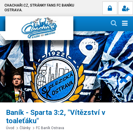
CHACHAŘI.CZ, STRÁNKY FANS FC BANÍKU
OSTRAVA.
Baník - Sparta 3:2, "Vítězství v
toaleťáku"
Úvod
Články
FC Baník Ostrava