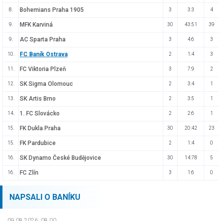
Bohemians Praha 1905
8.
3
3:3
4
MFK Karviná
9.
30
43:51
39
AC Sparta Praha
9.
3
4:6
3
FC Baník Ostrava
10.
2
1:4
3
FC Viktoria Plzeň
11.
3
7:9
2
SK Sigma Olomouc
12.
2
3:4
1
SK Artis Brno
13.
2
3:5
1
1. FC Slovácko
14.
2
2:6
1
FK Dukla Praha
15.
30
20:42
23
FK Pardubice
15.
2
1:4
0
SK Dynamo České Budějovice
16.
30
14:78
5
FC Zlín
16.
3
1:6
0
NAPSALI O BANÍKU
09.08.2026, 08.00