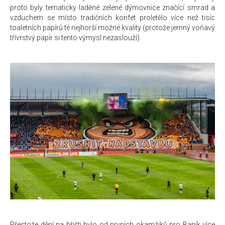
proto byly tematicky laděné zelené dýmovnice značící smrad a
vzduchem se místo tradičních konfet proletělo více než tisíc
toaletních papírů té nejhorší možné kvality (protože jemný voňavý
třívrstvý papír si tento výmysl nezaslouží).
Přestože dění na hřišti bylo od prvních okamžiků pro Baník více