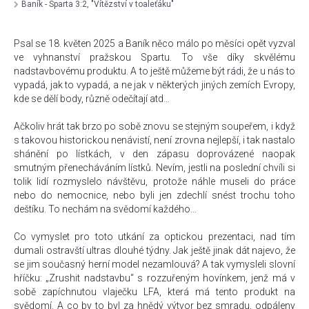
Baník - Sparta 3:2, "Vítězství v toaleťáku"
Psal se 18. květen 2025 a Baník něco málo po měsíci opět vyzval
ve vyhnanství pražskou Spartu. To vše díky skvělému
nadstavbovému produktu. A to ještě můžeme být rádi, že u nás to
vypadá, jak to vypadá, a ne jak v některých jiných zemích Evropy,
kde se dělí body, různě odečítají atd…
Ačkoliv hrát tak brzo po sobě znovu se stejným soupeřem, i když
s takovou historickou nenávistí, není zrovna nejlepší, i tak nastalo
shánění po lístkách, v den zápasu doprovázené naopak
smutným přenecháváním lístků. Nevím, jestli na poslední chvíli si
tolik lidí rozmyslelo návštěvu, protože náhle museli do práce
nebo do nemocnice, nebo byli jen zdechlí snést trochu toho
deštíku. To nechám na svědomí každého…
Co vymyslet pro toto utkání za optickou prezentaci, nad tím
dumali ostravští ultras dlouhé týdny. Jak ještě jinak dát najevo, že
se jim současný herní model nezamlouvá? A tak vymysleli slovní
hříčku: „Zrushit nadstavbu“ s rozzuřeným hovínkem, jenž má v
sobě zapíchnutou vlaječku LFA, která má tento produkt na
svědomí. A co by to byl za hnědý výtvor bez smradu, odpáleny