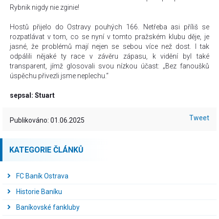
Rybnik nigdy nie zginie!
Hostů přijelo do Ostravy pouhých 166. Netřeba asi příliš se
rozpatlávat v tom, co se nyní v tomto pražském klubu děje, je
jasné, že problémů mají nejen se sebou více než dost. I tak
odpálili nějaké ty race v závěru zápasu, k vidění byl také
transparent, jímž glosovali svou nízkou účast: „Bez fanoušků
úspěchu přivezli jsme neplechu.“
sepsal: Stuart
Tweet
Publikováno: 01.06.2025
KATEGORIE ČLÁNKŮ
FC Baník Ostrava
Historie Baníku
Baníkovské fankluby