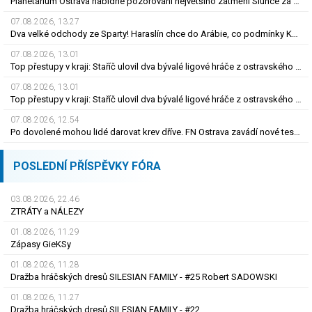
Planetárium Ostrava nabídne pozorování největšího zatmění Slunce za mnoho let
07.08.2026, 13.27
Dva velké odchody ze Sparty! Haraslín chce do Arábie, co podmínky Kuchtova transferu?
07.08.2026, 13.01
Top přestupy v kraji: Staříč ulovil dva bývalé ligové hráče z ostravského Baníku
07.08.2026, 13.01
Top přestupy v kraji: Staříč ulovil dva bývalé ligové hráče z ostravského Baníku
07.08.2026, 12.54
Po dovolené mohou lidé darovat krev dříve. FN Ostrava zavádí nové testování
POSLEDNÍ PŘÍSPĚVKY FÓRA
03.08.2026, 22.46
ZTRÁTY a NÁLEZY
01.08.2026, 11.29
Zápasy GieKSy
01.08.2026, 11.28
Dražba hráčských dresů SILESIAN FAMILY - #25 Robert SADOWSKI
01.08.2026, 11.27
Dražba hráčských dresů SILESIAN FAMILY - #22