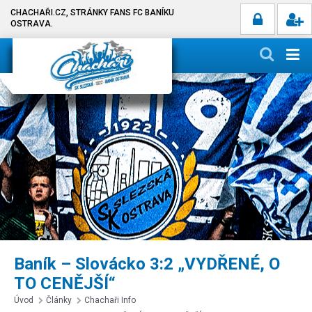
CHACHAŘI.CZ, STRÁNKY FANS FC BANÍKU
OSTRAVA.
Baník – Slovácko 3:2 „VYDŘENÉ, O
TO CENĚJŠÍ“
Úvod
Články
Chachaři Info