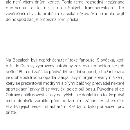
ale není všem dnům konec. Tohle téma rozhodně nezůstane
opomenuto a to nejen na nějakých transparentech… Po
závěrečném hvizdu proběhla klasická děkovačka a mohla se jít
do hospod zapíjet průběžná první příčka.
Na Bazalech byli nepřehlédnutelní také fanoušci Slovácka, kteří
měli do Ostravy vypraveny autobusy za stovku. V sektoru se jich
sešlo 180 a od začátku předváděli solidní support, jehož intenzita
ve druhé půli trochu opadla. Zaujali svým organizovaným šikem,
který se prezentoval modrými a bílými balónky, předváděl některé
spartakiádní prvky či se vysvlékl se do půl pasu. Původně si do
Ostravy chtěli dovést vlajky na tyčích, ale doplatili na to, že právě
tento doplněk zamítlo před podzimním zápase v Uherském
Hradišti jejich vedení chacharům. Kéž by to bylo ponaučení pro
příště…