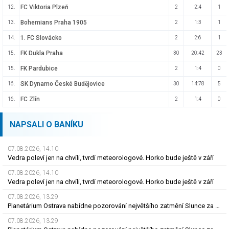
FC Viktoria Plzeň
12.
2
2:4
1
Bohemians Praha 1905
13.
2
1:3
1
1. FC Slovácko
14.
2
2:6
1
FK Dukla Praha
15.
30
20:42
23
FK Pardubice
15.
2
1:4
0
SK Dynamo České Budějovice
16.
30
14:78
5
FC Zlín
16.
2
1:4
0
NAPSALI O BANÍKU
07.08.2026, 14.10
Vedra poleví jen na chvíli, tvrdí meteorologové. Horko bude ještě v září
07.08.2026, 14.10
Vedra poleví jen na chvíli, tvrdí meteorologové. Horko bude ještě v září
07.08.2026, 13.29
Planetárium Ostrava nabídne pozorování největšího zatmění Slunce za mnoho let
07.08.2026, 13.29