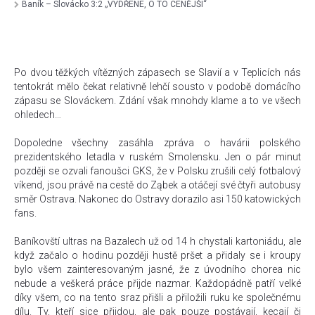
Baník – Slovácko 3:2 „VYDŘENÉ, O TO CENĚJŠÍ“
Po dvou těžkých vítězných zápasech se Slavií a v Teplicích nás
tentokrát mělo čekat relativně lehčí sousto v podobě domácího
zápasu se Slováckem. Zdání však mnohdy klame a to ve všech
ohledech…
Dopoledne všechny zasáhla zpráva o havárii polského
prezidentského letadla v ruském Smolensku. Jen o pár minut
později se ozvali fanoušci GKS, že v Polsku zrušili celý fotbalový
víkend, jsou právě na cestě do Ząbek a otáčejí své čtyři autobusy
směr Ostrava. Nakonec do Ostravy dorazilo asi 150 katowických
fans.
Baníkovští ultras na Bazalech už od 14 h chystali kartoniádu, ale
když začalo o hodinu později hustě pršet a přidaly se i kroupy
bylo všem zainteresovaným jasné, že z úvodního chorea nic
nebude a veškerá práce přijde nazmar. Každopádně patří velké
díky všem, co na tento sraz přišli a přiložili ruku ke společnému
dílu. Ty, kteří sice přijdou, ale pak pouze postávají, kecají či