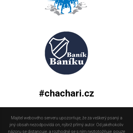
#chachari.cz
Majitel webového serveru upozorňuje, že za veškerý psaný a
jiný obsah nezodpovídá on, nýbrž přímý autor. Od jakéhokoliv
názoru se distancuje, a rozhodně se s ním neztotožňuje, pouze