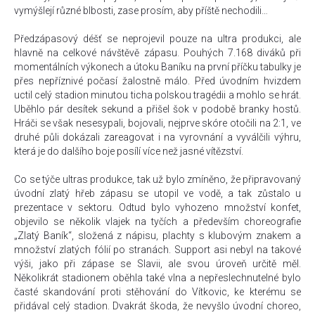
vymýšlejí různé blbosti, zase prosím, aby příště nechodili…
Předzápasový déšť se neprojevil pouze na ultra produkci, ale
hlavně na celkové návštěvě zápasu. Pouhých 7.168 diváků při
momentálních výkonech a útoku Baníku na první příčku tabulky je
přes nepříznivé počasí žalostně málo. Před úvodním hvizdem
uctil celý stadion minutou ticha polskou tragédii a mohlo se hrát.
Uběhlo pár desítek sekund a přišel šok v podobě branky hostů.
Hráči se však nesesypali, bojovali, nejprve skóre otočili na 2:1, ve
druhé půli dokázali zareagovat i na vyrovnání a vyválčili výhru,
která je do dalšího boje posílí více než jasné vítězství.
Co se týče ultras produkce, tak už bylo zmíněno, že připravovaný
úvodní zlatý hřeb zápasu se utopil ve vodě, a tak zůstalo u
prezentace v sektoru. Odtud bylo vyhozeno množství konfet,
objevilo se několik vlajek na tyčích a především choreografie
„Zlatý Baník“, složená z nápisu, plachty s klubovým znakem a
množství zlatých fólií po stranách. Support asi nebyl na takové
výši, jako při zápase se Slavii, ale svou úroveň určitě měl.
Několikrát stadionem oběhla také vlna a nepřeslechnutelné bylo
časté skandování proti stěhování do Vítkovic, ke kterému se
přidával celý stadion. Dvakrát škoda, že nevyšlo úvodní choreo,