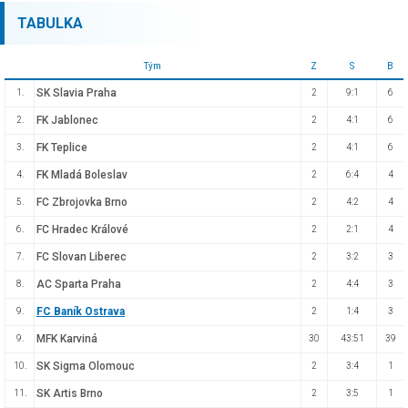
TABULKA
Tým
Z
S
B
SK Slavia Praha
1.
2
9:1
6
FK Jablonec
2.
2
4:1
6
FK Teplice
3.
2
4:1
6
FK Mladá Boleslav
4.
2
6:4
4
FC Zbrojovka Brno
5.
2
4:2
4
FC Hradec Králové
6.
2
2:1
4
FC Slovan Liberec
7.
2
3:2
3
AC Sparta Praha
8.
2
4:4
3
FC Baník Ostrava
9.
2
1:4
3
MFK Karviná
9.
30
43:51
39
SK Sigma Olomouc
10.
2
3:4
1
SK Artis Brno
11.
2
3:5
1