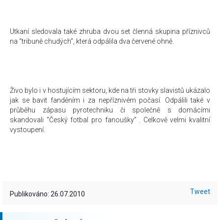
Utkaní sledovala také zhruba dvou set členná skupina příznivců
na “tribuně chudých”, která odpálila dva červené ohně.
Živo bylo i v hostujícím sektoru, kde na tři stovky slavistů ukázalo
jak se bavit fanděním i za nepříznivém počasí. Odpálili také v
průběhu zápasu pyrotechniku či společně s domácími
skandovali “Český fotbal pro fanoušky” . Celkově velmi kvalitní
vystoupení.
Tweet
Publikováno: 26.07.2010