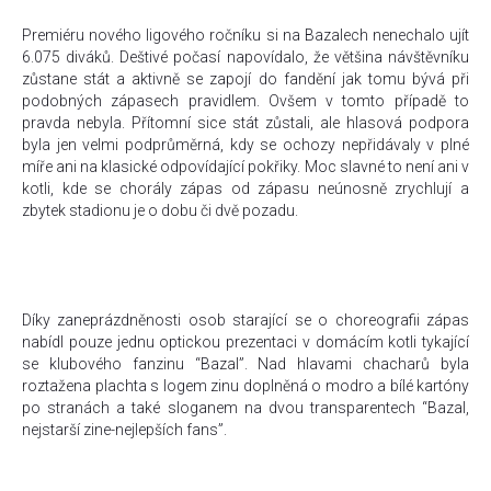
Premiéru nového ligového ročníku si na Bazalech nenechalo ujít
6.075 diváků. Deštivé počasí napovídalo, že většina návštěvníku
zůstane stát a aktivně se zapojí do fandění jak tomu bývá při
podobných zápasech pravidlem. Ovšem v tomto případě to
pravda nebyla. Přítomní sice stát zůstali, ale hlasová podpora
byla jen velmi podprůměrná, kdy se ochozy nepřidávaly v plné
míře ani na klasické odpovídající pokřiky. Moc slavné to není ani v
kotli, kde se chorály zápas od zápasu neúnosně zrychlují a
zbytek stadionu je o dobu či dvě pozadu.
Díky zaneprázdněnosti osob starající se o choreografii zápas
nabídl pouze jednu optickou prezentaci v domácím kotli tykající
se klubového fanzinu “Bazal”. Nad hlavami chacharů byla
roztažena plachta s logem zinu doplněná o modro a bílé kartóny
po stranách a také sloganem na dvou transparentech “Bazal,
nejstarší zine-nejlepších fans”.