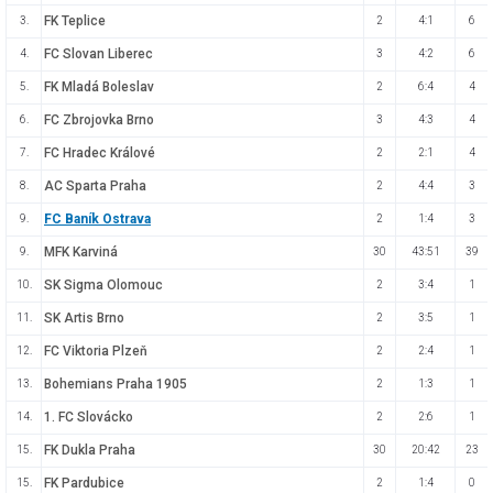
FK Teplice
3.
2
4:1
6
FC Slovan Liberec
4.
3
4:2
6
FK Mladá Boleslav
5.
2
6:4
4
FC Zbrojovka Brno
6.
3
4:3
4
FC Hradec Králové
7.
2
2:1
4
AC Sparta Praha
8.
2
4:4
3
FC Baník Ostrava
9.
2
1:4
3
MFK Karviná
9.
30
43:51
39
SK Sigma Olomouc
10.
2
3:4
1
SK Artis Brno
11.
2
3:5
1
FC Viktoria Plzeň
12.
2
2:4
1
Bohemians Praha 1905
13.
2
1:3
1
1. FC Slovácko
14.
2
2:6
1
FK Dukla Praha
15.
30
20:42
23
FK Pardubice
15.
2
1:4
0