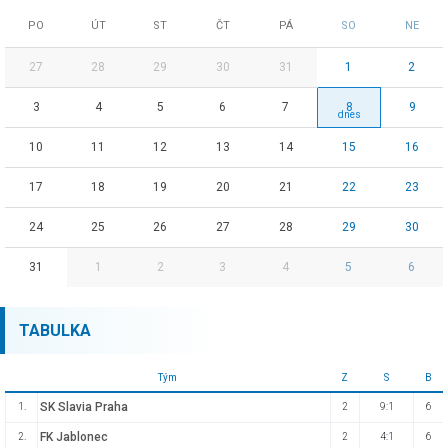
PO
ÚT
ST
ČT
PÁ
SO
NE
27
28
29
30
31
1
2
3
4
5
6
7
8
9
10
11
12
13
14
15
16
17
18
19
20
21
22
23
24
25
26
27
28
29
30
31
1
2
3
4
5
6
TABULKA
Tým
Z
S
B
SK Slavia Praha
1.
2
9:1
6
FK Jablonec
2.
2
4:1
6