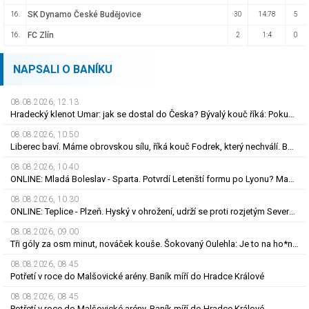
SK Dynamo České Budějovice
16.
30
14:78
5
FC Zlín
16.
2
1:4
0
NAPSALI O BANÍKU
08.08.2026, 12.13
Hradecký klenot Umar: jak se dostal do Česka? Bývalý kouč říká: Pokud nezblbne...
08.08.2026, 10.50
Liberec baví. Máme obrovskou sílu, říká kouč Fodrek, který nechválí. Bořil? Nic vážného
08.08.2026, 10.40
ONLINE: Mladá Boleslav - Sparta. Potvrdí Letenští formu po Lyonu? Macek proti svým
08.08.2026, 10.30
ONLINE: Teplice - Plzeň. Hyský v ohrožení, udrží se proti rozjetým Severočechům?
08.08.2026, 09.00
Tři góly za osm minut, nováček kouše. Šokovaný Oulehla: Je to na ho*no, řešíme posily
08.08.2026, 08.45
Potřetí v roce do Malšovické arény. Baník míří do Hradce Králové
08.08.2026, 08.45
Potřetí v roce do Malšovické arény. Baník míří do Hradce Králové