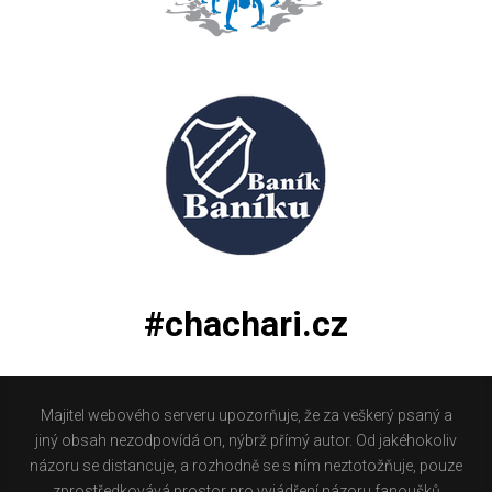
#chachari.cz
Majitel webového serveru upozorňuje, že za veškerý psaný a
jiný obsah nezodpovídá on, nýbrž přímý autor. Od jakéhokoliv
názoru se distancuje, a rozhodně se s ním neztotožňuje, pouze
zprostředkovává prostor pro vyjádření názoru fanoušků