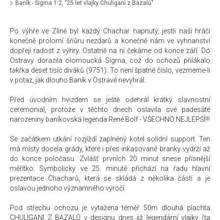
Baník - Sigma 1:2, "25 let vlajky Chuligani z Bazalů"
Po výhře ve Zlíně byl každý Chachar napnutý, jestli naši hráči
konečně prolomí šňůru nezdarů a konečně nám ve vyhnanství
dopřejí radost z výhry. Ostatně na ni čekáme od konce září. Do
Ostravy dorazila olomoucká Sigma, což do ochozů přilákalo
takřka deset tisíc diváků (9751). To není špatné číslo, vezmeme-li
v potaz, jak dlouho Baník v Ostravě nevyhrál.
Před úvodním hvizdem se ještě odehrál krátký slavnostní
ceremoniál, protože v těchto dnech oslavila své padesáté
narozeniny baníkovská legenda René Bolf - VŠECHNO NEJLEPŠÍ!!!
Se začátkem utkání rozjíždí zaplněný kotel solidní support. Ten
má místy docela grády, které i přes inkasované branky vydrží až
do konce poločasu. Zvlášť prvních 20 minut snese přísnější
měřítko. Symbolicky ve 25. minutě přichází na řadu hlavní
prezentace Chacharů, která se skládá z několika částí a je
oslavou jednoho významného výročí.
Pod střechu ochozu je vytažena téměř 50m dlouhá plachta
CHULIGANI Z BAZALŮ v designu dnes již legendární vlajky (ta