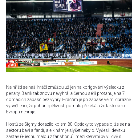
Na hřišti se naši hráči zmůžou už jen na korigování výsledku z
penalty. Baník tak znovu nevyhrál a černou sérii protahuje na 7
domácích zápasů bez výhry. Hráčům je po zápase velmi důrazně
vysvětleno, že pohár trpělivosti pomalu přetéká a že takto se o
Evropu nehraje.
Hostů ze Sigmy dorazilo kolem 80. Opticky to vypadalo, že se na
sektoru baví a fandí, ale k nám je slyšet nebylo. Vyšesili devítku
zástav (+ jednu malou z fanshopu), mezi kterými byly i dvě s