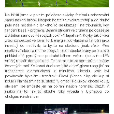
Na hřišti jsme v prvním poločase svědky festivalu zahazování
šancí našich hráčů. Naopak hosté se dvakrát trefují a do druhé
půle nás nečeká nic lehkého.To se ukazuje i na tribunách, kdy
fandění klesá k průměru. Během střídání ve druhém poločase se
z B tribun samovolně rozjíždí pokřik "Hapal ven". Kdyby tak diváci
z těchto sektorů věnovali tolik energie i do vlastního fandění jako
investují do nadávek, to by to na stadionu jinak vřelo. Přes
nepříznivé skóre a marné dobývání olomoucké brány se o slovo
přihlásí náš pyrotým a podruhé během večera (zdravíme LFA
sráče) rozzáří domácí kotel. Tentokrát je to za pomocí padesátky
červených rací. Ke konci duelu se ještě objeví glosa reagující na
transparent olomouckých z minulého víkendu, jenž byl
pověnován bývalému trenérovi Jílkovi (Venco díky, ale kup si
koule!). Na našem nápisu stálo: "Sigmáci: Po Jílkovi chcete koule,
ale sami se zmůžete jen na obírání našich normálů. ChzB". V
reakci na to, jak to dlouhé roky vypadá v Olomouci po
chuligásnké stránce.