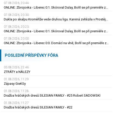
07.08.2026, 20.44
ONLINE: Zbrojovka - Liberec 0:1. Skóroval Dulay, Bořil se při premiéře za Slovan zranil
07.08.2026, 20.30
Dukla po skalpu Kroměříže vede druhou ligu. Karviná zvítězila v Prostějově, remíza Ústí
07.08.2026, 20.23
ONLINE: Zbrojovka - Liberec 0:1. Skóroval Dulay, Bořil se při premiéře za Slovan zranil
07.08.2026, 20.00
ONLINE: Zbrojovka - Liberec 0:0. Domácí na vlně, Bořil se při premiéře za Slovan zranil
POSLEDNÍ PŘÍSPĚVKY FÓRA
03.08.2026, 22.46
ZTRÁTY a NÁLEZY
01.08.2026, 11.29
Zápasy GieKSy
01.08.2026, 11.28
Dražba hráčských dresů SILESIAN FAMILY - #25 Robert SADOWSKI
01.08.2026, 11.27
Dražba hráčských dresů SILESIAN FAMILY - #22