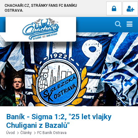
CHACHAŘI.CZ, STRÁNKY FANS FC BANÍKU
OSTRAVA.
Baník - Sigma 1:2, "25 let vlajky
Chuligani z Bazalů"
Úvod
Články
FC Baník Ostrava