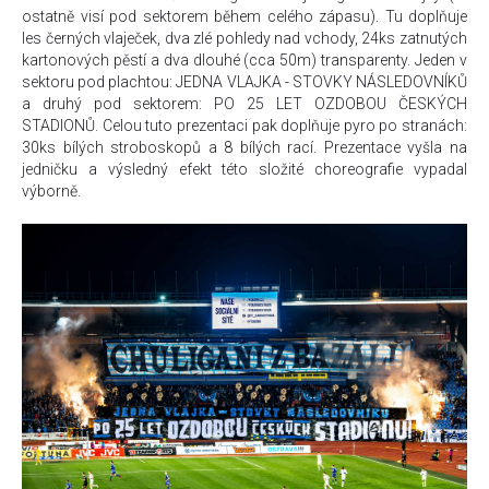
ostatně visí pod sektorem během celého zápasu). Tu doplňuje
les černých vlaječek, dva zlé pohledy nad vchody, 24ks zatnutých
kartonových pěstí a dva dlouhé (cca 50m) transparenty. Jeden v
sektoru pod plachtou: JEDNA VLAJKA - STOVKY NÁSLEDOVNÍKŮ
a druhý pod sektorem: PO 25 LET OZDOBOU ČESKÝCH
STADIONŮ. Celou tuto prezentaci pak doplňuje pyro po stranách:
30ks bílých stroboskopů a 8 bílých rací. Prezentace vyšla na
jedničku a výsledný efekt této složité choreografie vypadal
výborně.