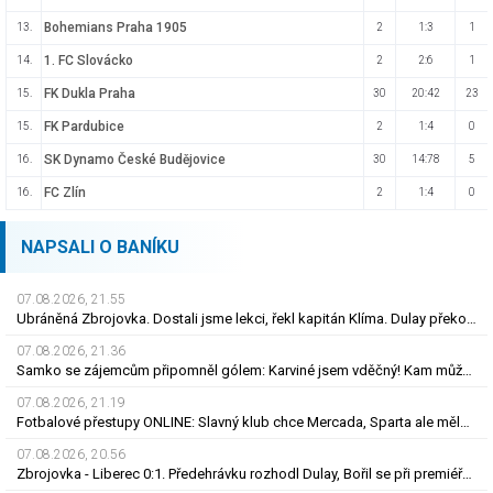
Bohemians Praha 1905
13.
2
1:3
1
1. FC Slovácko
14.
2
2:6
1
FK Dukla Praha
15.
30
20:42
23
FK Pardubice
15.
2
1:4
0
SK Dynamo České Budějovice
16.
30
14:78
5
FC Zlín
16.
2
1:4
0
NAPSALI O BANÍKU
07.08.2026, 21.55
Ubráněná Zbrojovka. Dostali jsme lekci, řekl kapitán Klíma. Dulay překonal kamaráda
07.08.2026, 21.36
Samko se zájemcům připomněl gólem: Karviné jsem vděčný! Kam může odejít Štorman?
07.08.2026, 21.19
Fotbalové přestupy ONLINE: Slavný klub chce Mercada, Sparta ale měla nabídku odmítnout
07.08.2026, 20.56
Zbrojovka - Liberec 0:1. Předehrávku rozhodl Dulay, Bořil se při premiéře za Slovan zranil