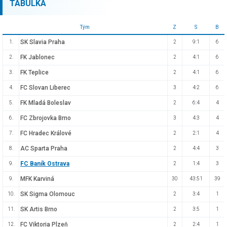
TABULKA
Tým
Z
S
B
SK Slavia Praha
1.
2
9:1
6
FK Jablonec
2.
2
4:1
6
FK Teplice
3.
2
4:1
6
FC Slovan Liberec
4.
3
4:2
6
FK Mladá Boleslav
5.
2
6:4
4
FC Zbrojovka Brno
6.
3
4:3
4
FC Hradec Králové
7.
2
2:1
4
AC Sparta Praha
8.
2
4:4
3
FC Baník Ostrava
9.
2
1:4
3
MFK Karviná
9.
30
43:51
39
SK Sigma Olomouc
10.
2
3:4
1
SK Artis Brno
11.
2
3:5
1
FC Viktoria Plzeň
12.
2
2:4
1