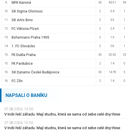
MFK Karviná
9.
30
43:51
39
SK Sigma Olomouc
10.
2
3:4
1
SK Artis Brno
11.
2
3:5
1
FC Viktoria Plzeň
12.
2
2:4
1
Bohemians Praha 1905
13.
2
1:3
1
1. FC Slovácko
14.
2
2:6
1
FK Dukla Praha
15.
30
20:42
23
FK Pardubice
15.
2
1:4
0
SK Dynamo České Budějovice
16.
30
14:78
5
FC Zlín
16.
2
1:4
0
NAPSALI O BANÍKU
07.08.2026, 15.50
V Indii řeší záhadu. Mají studnu, která se sama od sebe celé dny třese
07.08.2026, 15.50
V Indii řeší záhadu. Mají studnu, která se sama od sebe celé dny třese