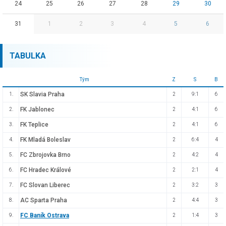
24
25
26
27
28
29
30
31
1
2
3
4
5
6
TABULKA
Tým
Z
S
B
SK Slavia Praha
1.
2
9:1
6
FK Jablonec
2.
2
4:1
6
FK Teplice
3.
2
4:1
6
FK Mladá Boleslav
4.
2
6:4
4
FC Zbrojovka Brno
5.
2
4:2
4
FC Hradec Králové
6.
2
2:1
4
FC Slovan Liberec
7.
2
3:2
3
AC Sparta Praha
8.
2
4:4
3
FC Baník Ostrava
9.
2
1:4
3