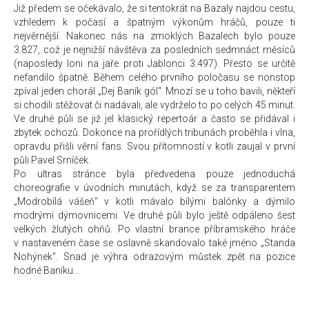
Již předem se očekávalo, že si tentokrát na Bazaly najdou cestu,
vzhledem k počasí a špatným výkonům hráčů, pouze ti
nejvěrnější. Nakonec nás na zmoklých Bazalech bylo pouze
3.827, což je nejnižší návštěva za posledních sedmnáct měsíců
(naposledy loni na jaře proti Jablonci 3.497). Přesto se určitě
nefandilo špatně. Během celého prvního poločasu se nonstop
zpíval jeden chorál „Dej Baník gól". Mnozí se u toho bavili, někteří
si chodili stěžovat či nadávali, ale vydrželo to po celých 45 minut.
Ve druhé půli se již jel klasický repertoár a často se přidával i
zbytek ochozů. Dokonce na prořídlých tribunách proběhla i vlna,
opravdu přišli věrní fans. Svou přítomností v kotli zaujal v první
půli Pavel Srníček.
Po ultras stránce byla předvedena pouze jednoduchá
choreografie v úvodních minutách, když se za transparentem
„Modrobílá vášeň" v kotli mávalo bílými balónky a dýmilo
modrými dýmovnicemi. Ve druhé půli bylo ještě odpáleno šest
velkých žlutých ohňů. Po vlastní brance příbramského hráče
v nastaveném čase se oslavně skandovalo také jméno „Standa
Nohýnek". Snad je výhra odrazovým můstek zpět na pozice
hodné Baníku...