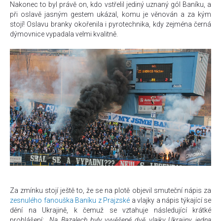
Nakonec to byl právě on, kdo vstřelil jediný uznaný gól Baníku, a
při oslavě jasným gestem ukázal, komu je věnován a za kým
stojí! Oslavu branky okořenila i pyrotechnika, kdy zejména černá
dýmovnice vypadala velmi kvalitně.
Za zmínku stojí ještě to, že se na plotě objevil smuteční nápis za
zesnulého fanouška Baníku z Prajzské
a vlajky a nápis týkající se
dění na Ukrajině, k čemuž se vztahuje následující krátké
prohlášení: „
Na Bazalech byly vyvěšené dvě vlajky Ukrajiny, jedna