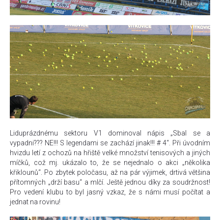
Liduprázdnému sektoru V1 dominoval nápis „Sbal se a
vypadni??? NE!!! S legendami se zachází jinak!!! # 4“. Při úvodním
hvizdu letí z ochozů na hřiště velké množství tenisových a jiných
míčků, což mj. ukázalo to, že se nejednalo o akci „několika
křiklounů“. Po zbytek poločasu, až na pár výjimek, drtivá většina
přítomných „drží basu“ a mlčí. Ještě jednou díky za soudržnost!
Pro vedení klubu to byl jasný vzkaz, že s námi musí počítat a
jednat na rovinu!