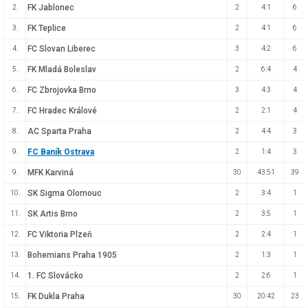
FK Jablonec
2.
2
4:1
6
FK Teplice
3.
2
4:1
6
FC Slovan Liberec
4.
3
4:2
6
FK Mladá Boleslav
5.
2
6:4
4
FC Zbrojovka Brno
6.
3
4:3
4
FC Hradec Králové
7.
2
2:1
4
AC Sparta Praha
8.
2
4:4
3
FC Baník Ostrava
9.
2
1:4
3
MFK Karviná
9.
30
43:51
39
SK Sigma Olomouc
10.
2
3:4
1
SK Artis Brno
11.
2
3:5
1
FC Viktoria Plzeň
12.
2
2:4
1
Bohemians Praha 1905
13.
2
1:3
1
1. FC Slovácko
14.
2
2:6
1
FK Dukla Praha
15.
30
20:42
23