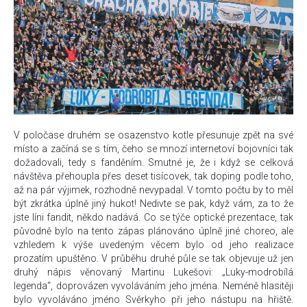
V poločase druhém se osazenstvo kotle přesunuje zpět na své
místo a začíná se s tím, čeho se mnozí internetoví bojovníci tak
dožadovali, tedy s fanděním. Smutné je, že i když se celková
návštěva přehoupla přes deset tisícovek, tak doping podle toho,
až na pár výjimek, rozhodně nevypadal. V tomto počtu by to měl
být zkrátka úplně jiný hukot! Nedivte se pak, když vám, za to že
jste líni fandit, někdo nadává. Co se týče optické prezentace, tak
původně bylo na tento zápas plánováno úplně jiné choreo, ale
vzhledem k výše uvedeným věcem bylo od jeho realizace
prozatím upuštěno. V průběhu druhé půle se tak objevuje už jen
druhý nápis věnovaný Martinu Lukešovi: „Luky-modrobílá
legenda“, doprovázen vyvoláváním jeho jména. Neméně hlasitěji
bylo vyvoláváno jméno Svěrkyho při jeho nástupu na hřiště.