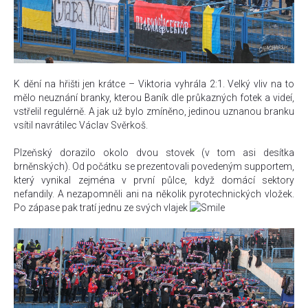
K dění na hřišti jen krátce – Viktoria vyhrála 2:1. Velký vliv na to
mělo neuznání branky, kterou Baník dle průkazných fotek a videí,
vstřelil regulérně. A jak už bylo zmíněno, jedinou uznanou branku
vsítil navrátilec Václav Svěrkoš.
Plzeňský dorazilo okolo dvou stovek (v tom asi desítka
brněnských). Od počátku se prezentovali povedeným supportem,
který vynikal zejména v první půlce, když domácí sektory
nefandily. A nezapomněli ani na několik pyrotechnických vložek.
Po zápase pak tratí jednu ze svých vlajek