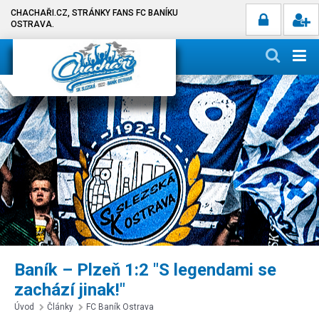
CHACHAŘI.CZ, STRÁNKY FANS FC BANÍKU
OSTRAVA.
Baník – Plzeň 1:2 "S legendami se
zachází jinak!"
Úvod
Články
FC Baník Ostrava