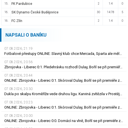
FK Pardubice
15.
2
1:4
0
SK Dynamo České Budějovice
16.
30
14:78
5
FC Zlín
16.
2
1:4
0
NAPSALI O BANÍKU
07.08.2026, 21.19
Fotbalové přestupy ONLINE: Slavný klub chce Mercada, Sparta ale měla nabídku odmítnout
07.08.2026, 20.56
Zbrojovka - Liberec 0:1. Předehrávku rozhodl Dulay, Bořil se při premiéře za Slovan zranil
07.08.2026, 20.44
ONLINE: Zbrojovka - Liberec 0:1. Skóroval Dulay, Bořil se při premiéře za Slovan zranil
07.08.2026, 20.30
Dukla po skalpu Kroměříže vede druhou ligu. Karviná zvítězila v Prostějově, remíza Ústí
07.08.2026, 20.23
ONLINE: Zbrojovka - Liberec 0:1. Skóroval Dulay, Bořil se při premiéře za Slovan zranil
07.08.2026, 20.00
ONLINE: Zbrojovka - Liberec 0:0. Domácí na vlně, Bořil se při premiéře za Slovan zranil