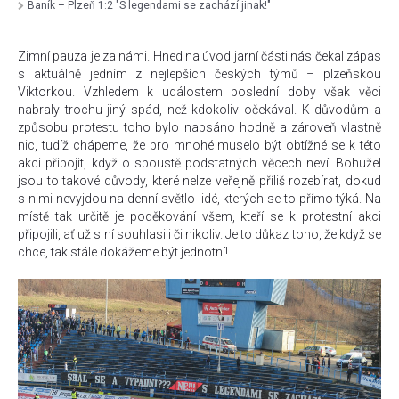
Baník – Plzeň 1:2 "S legendami se zachází jinak!"
Zimní pauza je za námi. Hned na úvod jarní části nás čekal zápas
s aktuálně jedním z nejlepších českých týmů – plzeňskou
Viktorkou. Vzhledem k událostem poslední doby však věci
nabraly trochu jiný spád, než kdokoliv očekával. K důvodům a
způsobu protestu toho bylo napsáno hodně a zároveň vlastně
nic, tudíž chápeme, že pro mnohé muselo být obtížné se k této
akci připojit, když o spoustě podstatných věcech neví. Bohužel
jsou to takové důvody, které nelze veřejně příliš rozebírat, dokud
s nimi nevyjdou na denní světlo lidé, kterých se to přímo týká. Na
místě tak určitě je poděkování všem, kteří se k protestní akci
připojili, ať už s ní souhlasili či nikoliv. Je to důkaz toho, že když se
chce, tak stále dokážeme být jednotní!