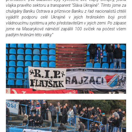
vlajka pravého sektoru a transparent "Sláva Ukrajině". Tímto jsme za
chuligány Baníku Ostrava a příznivce Baníku z řad nacionalistů chtěli
vyjádřit podporu celé Ukrajině v jejich hrdinském boji proti
vládnoucímu systému a jeho představitelům v jejich zemi. Po zápase
jsme na Masarykově náměstí zapálili 100 svíček na počest všem
padlým hrdinům této války.“