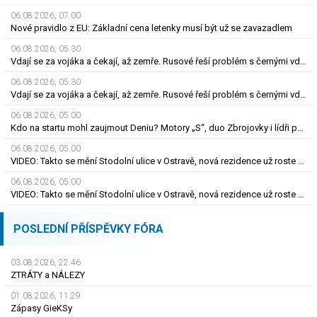
06.08.2026, 07.00
Nové pravidlo z EU: Základní cena letenky musí být už se zavazadlem
06.08.2026, 05.30
Vdají se za vojáka a čekají, až zemře. Rusové řeší problém s černými vdovami
06.08.2026, 05.30
Vdají se za vojáka a čekají, až zemře. Rusové řeší problém s černými vdovami
06.08.2026, 05.00
Kdo na startu mohl zaujmout Deniu? Motory „S“, duo Zbrojovky i lídři pohárových zástupců
06.08.2026, 05.00
VIDEO: Takto se mění Stodolní ulice v Ostravě, nová rezidence už roste do výšky
06.08.2026, 05.00
VIDEO: Takto se mění Stodolní ulice v Ostravě, nová rezidence už roste do výšky
POSLEDNÍ PŘÍSPĚVKY FÓRA
03.08.2026, 22.46
ZTRÁTY a NÁLEZY
01.08.2026, 11.29
Zápasy GieKSy