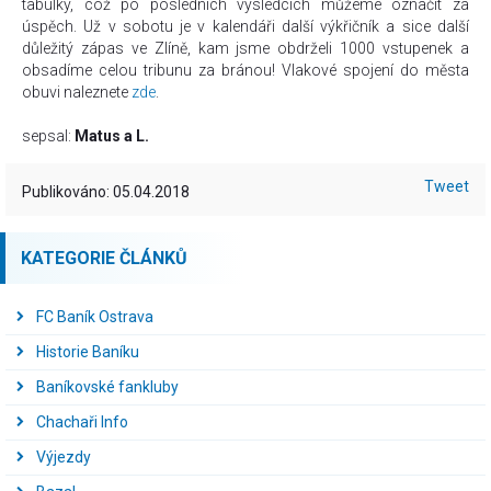
tabulky, což po posledních výsledcích můžeme označit za
úspěch. Už v sobotu je v kalendáři další výkřičník a sice další
důležitý zápas ve Zlíně, kam jsme obdrželi 1000 vstupenek a
obsadíme celou tribunu za bránou! Vlakové spojení do města
obuvi naleznete
zde
.
sepsal:
Matus a L.
Tweet
Publikováno: 05.04.2018
KATEGORIE ČLÁNKŮ
FC Baník Ostrava
Historie Baníku
Baníkovské fankluby
Chachaři Info
Výjezdy