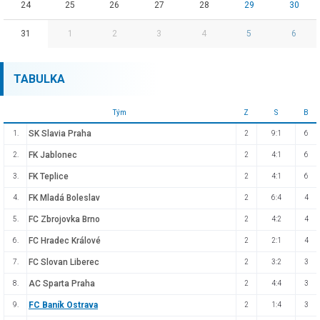
24
25
26
27
28
29
30
31
1
2
3
4
5
6
TABULKA
Tým
Z
S
B
SK Slavia Praha
1.
2
9:1
6
FK Jablonec
2.
2
4:1
6
FK Teplice
3.
2
4:1
6
FK Mladá Boleslav
4.
2
6:4
4
FC Zbrojovka Brno
5.
2
4:2
4
FC Hradec Králové
6.
2
2:1
4
FC Slovan Liberec
7.
2
3:2
3
AC Sparta Praha
8.
2
4:4
3
FC Baník Ostrava
9.
2
1:4
3