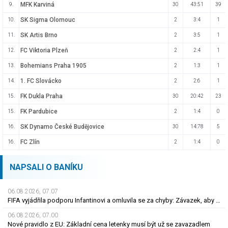
MFK Karviná
9.
30
43:51
39
SK Sigma Olomouc
10.
2
3:4
1
SK Artis Brno
11.
2
3:5
1
FC Viktoria Plzeň
12.
2
2:4
1
Bohemians Praha 1905
13.
2
1:3
1
1. FC Slovácko
14.
2
2:6
1
FK Dukla Praha
15.
30
20:42
23
FK Pardubice
15.
2
1:4
0
SK Dynamo České Budějovice
16.
30
14:78
5
FC Zlín
16.
2
1:4
0
NAPSALI O BANÍKU
06.08.2026, 07.07
FIFA vyjádřila podporu Infantinovi a omluvila se za chyby: Závazek, aby se již neopakovaly
06.08.2026, 07.00
Nové pravidlo z EU: Základní cena letenky musí být už se zavazadlem