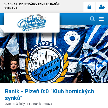
CHACHAŘI.CZ, STRÁNKY FANS FC BANÍKU
OSTRAVA.
Baník - Plzeň 0:0 "Klub hornických
synků"
Úvod
Články
FC Baník Ostrava