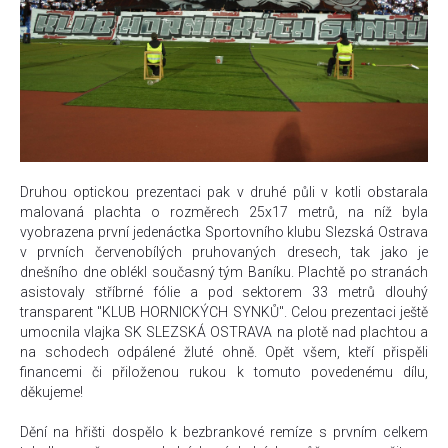
Druhou optickou prezentaci pak v druhé půli v kotli obstarala
malovaná plachta o rozměrech 25x17 metrů, na níž byla
vyobrazena první jedenáctka Sportovního klubu Slezská Ostrava
v prvních červenobílých pruhovaných dresech, tak jako je
dnešního dne oblékl současný tým Baníku. Plachtě po stranách
asistovaly stříbrné fólie a pod sektorem 33 metrů dlouhý
transparent "KLUB HORNICKÝCH SYNKŮ". Celou prezentaci ještě
umocnila vlajka SK SLEZSKÁ OSTRAVA na plotě nad plachtou a
na schodech odpálené žluté ohně. Opět všem, kteří přispěli
financemi či přiloženou rukou k tomuto povedenému dílu,
děkujeme!
Dění na hřišti dospělo k bezbrankové remíze s prvním celkem