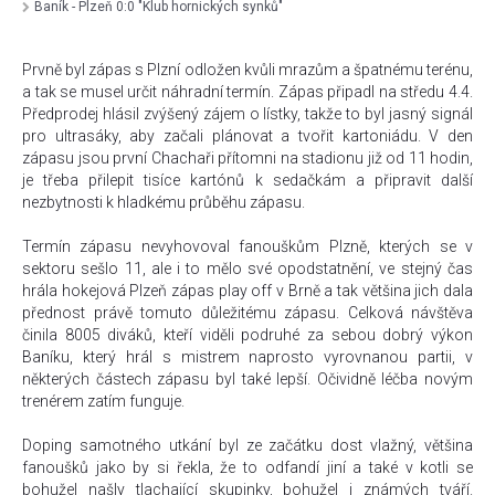
Baník - Plzeň 0:0 "Klub hornických synků"
Prvně byl zápas s Plzní odložen kvůli mrazům a špatnému terénu,
a tak se musel určit náhradní termín. Zápas připadl na středu 4.4.
Předprodej hlásil zvýšený zájem o lístky, takže to byl jasný signál
pro ultrasáky, aby začali plánovat a tvořit kartoniádu. V den
zápasu jsou první Chachaři přítomni na stadionu již od 11 hodin,
je třeba přilepit tisíce kartónů k sedačkám a připravit další
nezbytnosti k hladkému průběhu zápasu.
Termín zápasu nevyhovoval fanouškům Plzně, kterých se v
sektoru sešlo 11, ale i to mělo své opodstatnění, ve stejný čas
hrála hokejová Plzeň zápas play off v Brně a tak většina jich dala
přednost právě tomuto důležitému zápasu. Celková návštěva
činila 8005 diváků, kteří viděli podruhé za sebou dobrý výkon
Baníku, který hrál s mistrem naprosto vyrovnanou partii, v
některých částech zápasu byl také lepší. Očividně léčba novým
trenérem zatím funguje.
Doping samotného utkání byl ze začátku dost vlažný, většina
fanoušků jako by si řekla, že to odfandí jiní a také v kotli se
bohužel našly tlachající skupinky, bohužel i známých tváří.