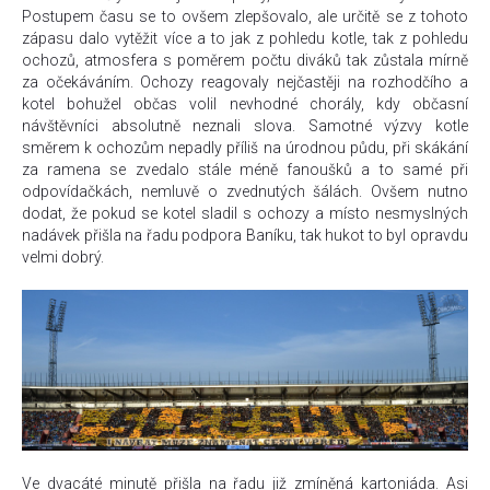
Postupem času se to ovšem zlepšovalo, ale určitě se z tohoto
zápasu dalo vytěžit více a to jak z pohledu kotle, tak z pohledu
ochozů, atmosfera s poměrem počtu diváků tak zůstala mírně
za očekáváním. Ochozy reagovaly nejčastěji na rozhodčího a
kotel bohužel občas volil nevhodné chorály, kdy občasní
návštěvníci absolutně neznali slova. Samotné výzvy kotle
směrem k ochozům nepadly příliš na úrodnou půdu, při skákání
za ramena se zvedalo stále méně fanoušků a to samé při
odpovídačkách, nemluvě o zvednutých šálách. Ovšem nutno
dodat, že pokud se kotel sladil s ochozy a místo nesmyslných
nadávek přišla na řadu podpora Baníku, tak hukot to byl opravdu
velmi dobrý.
Ve dvacáté minutě přišla na řadu již zmíněná kartoniáda. Asi