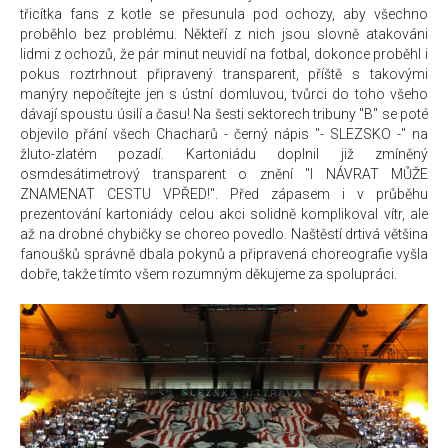
třicítka fans z kotle se přesunula pod ochozy, aby všechno
proběhlo bez problému. Někteří z nich jsou slovně atakováni
lidmi z ochozů, že pár minut neuvidí na fotbal, dokonce proběhl i
pokus roztrhnout připravený transparent, příště s takovými
manýry nepočítejte jen s ústní domluvou, tvůrci do toho všeho
dávají spoustu úsilí a času! Na šesti sektorech tribuny "B" se poté
objevilo přání všech Chacharů - černý nápis "- SLEZSKO -" na
žluto-zlatém pozadí. Kartoniádu doplnil již zmíněný
osmdesátimetrový transparent o znění "I NÁVRAT MŮŽE
ZNAMENAT CESTU VPŘED!". Před zápasem i v průběhu
prezentování kartoniády celou akci solidně komplikoval vítr, ale
až na drobné chybičky se choreo povedlo. Naštěstí drtivá většina
fanoušků správně dbala pokynů a připravená choreografie vyšla
dobře, takže tímto všem rozumným děkujeme za spolupráci.