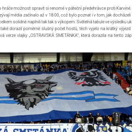
o hráče možnost spravit si renomé v páteční předehrávce proti Karviné.
vají média začínalo až v 18:00, což bylo poznat i v tom, jak docházeli l
y celkem solidně naplnili tak tak s výkopem. Světelná tabule ve výsledku uk
 také dorazil poměrně slušný počet hostů, těch vyjelo na krátký výjezd
nová verze vlajky „OSTRAVSKÁ SMETÁNKA“, která dorazila na tento zá