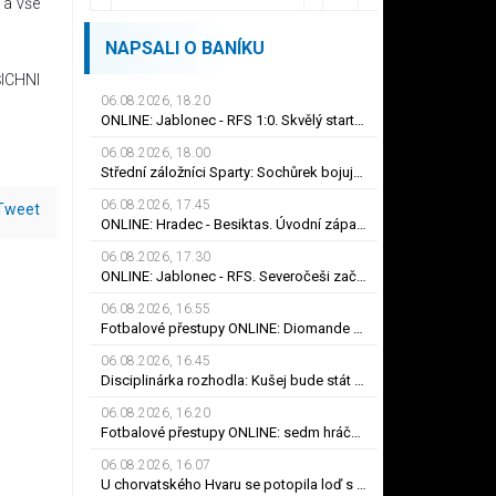
 a vše
NAPSALI O BANÍKU
ŠICHNI
06.08.2026, 18.20
ONLINE: Jablonec - RFS 1:0. Skvělý start Severočechů! Čanturišviliho hlavička skončila v síti
06.08.2026, 18.00
Střední záložníci Sparty: Sochůrek bojuje s konkurencí, udrží se na Letné Hollý?
06.08.2026, 17.45
Tweet
ONLINE: Hradec - Besiktas. Úvodní zápas 3. předkola Evropské ligy, za hosty hraje Černý
06.08.2026, 17.30
ONLINE: Jablonec - RFS. Severočeši začínají 3. předkolo Konferenční ligy na domácím hřišti
06.08.2026, 16.55
Fotbalové přestupy ONLINE: Diomande dokončil rekordní přestup do Realu. Jak je to s Nombilem?
06.08.2026, 16.45
Disciplinárka rozhodla: Kušej bude stát dva zápasy, Mosesovi byl prominut zbytek trestu
06.08.2026, 16.20
Fotbalové přestupy ONLINE: sedm hráčů Baníku si hledá angažmá, jak je to s Nombilem?
06.08.2026, 16.07
U chorvatského Hvaru se potopila loď s turisty. Místní přihlíželi a nepomohli