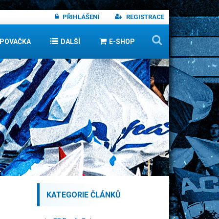
PŘIHLÁŠENÍ
REGISTRACE
IPOVAČKA
DALŠÍ
E-SHOP
KATEGORIE ČLÁNKŮ