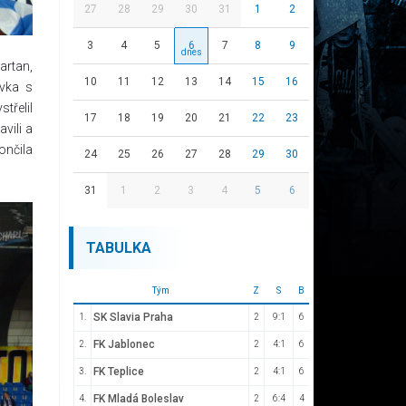
27
28
29
30
31
1
2
3
4
5
6
7
8
9
artan,
10
11
12
13
14
15
16
ovka s
třelil
17
18
19
20
21
22
23
vili a
ončila
24
25
26
27
28
29
30
31
1
2
3
4
5
6
TABULKA
Tým
Z
S
B
SK Slavia Praha
1.
2
9:1
6
FK Jablonec
2.
2
4:1
6
FK Teplice
3.
2
4:1
6
FK Mladá Boleslav
4.
2
6:4
4