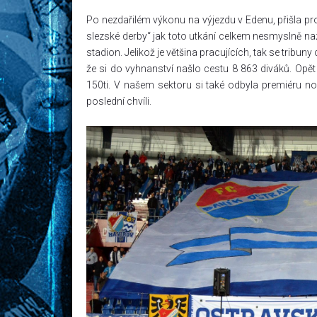
Po nezdařilém výkonu na výjezdu v Edenu, přišla pr
slezské derby“ jak toto utkání celkem nesmyslně nazý
stadion. Jelikož je většina pracujících, tak se tribun
že si do vyhnanství našlo cestu 8 863 diváků. Opět
150ti. V našem sektoru si také odbyla premiéru 
poslední chvíli.