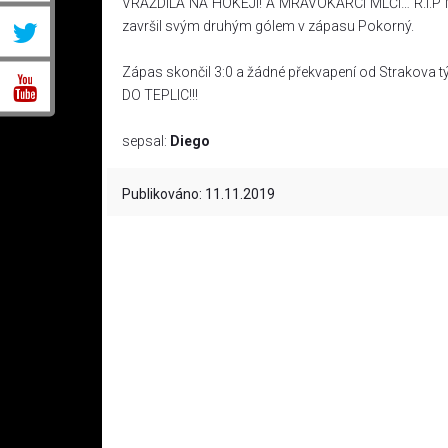
VRAŽDILA NA HOKEJI! A MRAVOKÁRCI MLČÍ… R.I.P MICH
završil svým druhým gólem v zápasu Pokorný.
Zápas skončil 3:0 a žádné překvapení od Strakova t
DO TEPLIC!!!
sepsal:
Diego
Publikováno: 11.11.2019