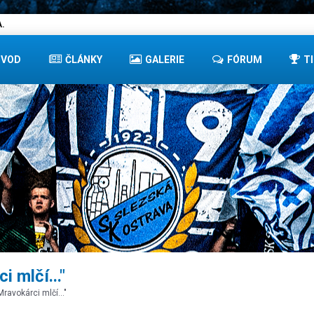
.
ÚVOD
ČLÁNKY
GALERIE
FÓRUM
T
 mlčí..."
Mravokárci mlčí..."