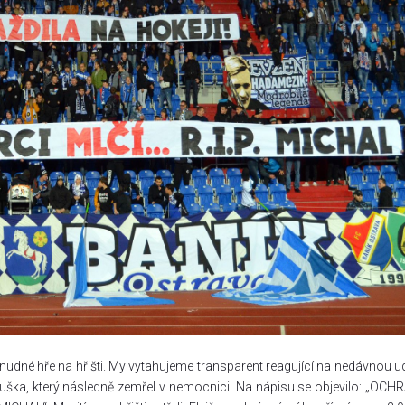
 v nudné hře na hřišti. My vytahujeme transparent reagující na nedávnou u
ouška, který následně zemřel v nemocnici. Na nápisu se objevilo: „OC