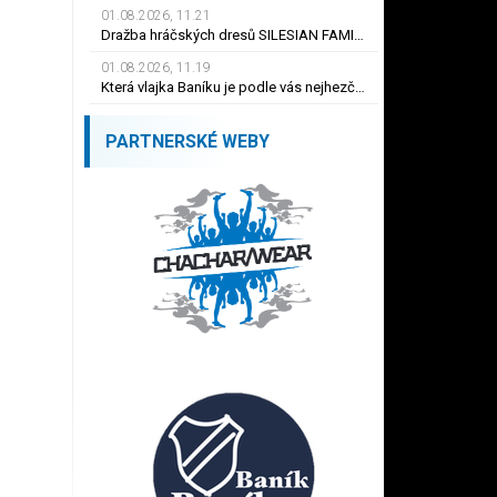
01.08.2026, 11.21
Dražba hráčských dresů SILESIAN FAMILY - #1 Viktor BUDÍNSKÝ
01.08.2026, 11.19
Která vlajka Baníku je podle vás nejhezčí ?
PARTNERSKÉ WEBY