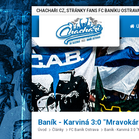
CHACHAŘI.CZ, STRÁNKY FANS FC BANÍKU OSTRAVA
Baník - Karviná 3:0 "Mravokárci
Úvod
Články
FC Baník Ostrava
Baník - Karviná 3:0 "