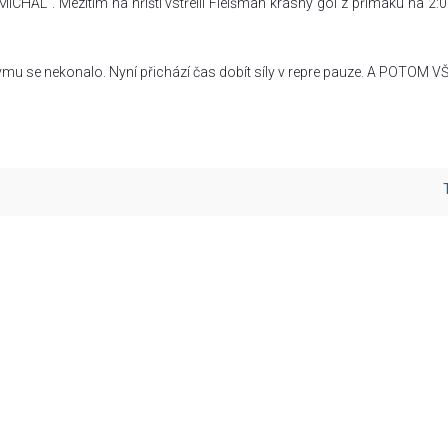
AL“. Mezitím na hřišti vstřelil Fleišman krásný gól z přímáku na 2:0
ýmu se nekonalo. Nyní přichází čas dobít síly v repre pauze. A POTOM V