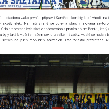
stadionu. Jako první si připravili Karviňáci konfety, které vhodili na t
 skvělý efekt. Na naší straně se objevila starší malovaná sektor
Celá prezentace byla skvěle načasována s prvním gólem Baníku, který vs
byly také k vidění v našem sektoru velké mávačky. Hosté se nadále ba
 svítilen na jejich mobilních zařízeních. Tato zvláštní prezentace uk