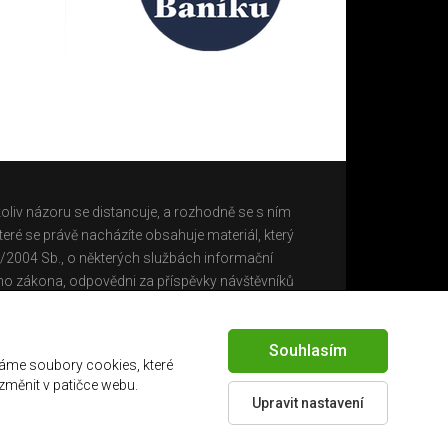
oliv názoru se distancuje, a rozhodně se s ním
eré se právě nacházíte obsahuje materiál, který
0/2004 Sb., o některých službách informační
ho zákona, odpovědni za příspěvky návštěvníků
Souhlasím
áme soubory cookies, které
 změnit v patičce webu.
Upravit nastavení
Created by