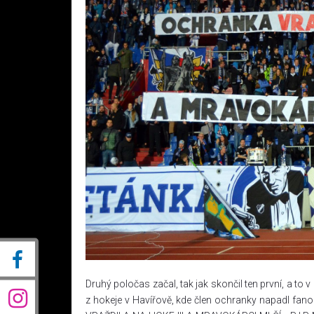
Druhý poločas začal, tak jak skončil ten první, a to
z hokeje v Havířově, kde člen ochranky napadl fan