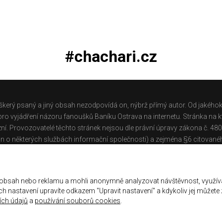
#chachari.cz
škerý psaný a jiný obsah nezodpovídá on, nýbrž přímý autor. Od jakéhok
o vyjádření názoru fanoušků Baníku Ostrava na internetu. Stránka na kt
ní. Provozovatelé těchto stránek nejsou dle právní úpravy zákona č. 48
n o některých službách informační společnosti) a zejména §6 citované
těchto stránek.
Galerie
|
Historie
|
Zprac. osobních údajů
|
Kontakt
 obsah nebo reklamu a mohli anonymně analyzovat návštěvnost, využív
jich nastavení upravíte odkazem "Upravit nastavení" a kdykoliv jej můžete
ch údajů
a
používání souborů cookies
.
ena.