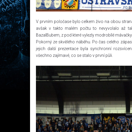
V prvním poločase bylo celkem živo na obou stranách 
avšak v takto malém počtu to nevyvolalo až tak
BazalBubem, z pod které vylezly modrobílé mávačky. 
Pokorný ze skvělého náběhu. Po čas celého zápasu 
jejich další prezentace byla synchronní rozsvícení
všechno zajímavé, co se stalo v první půli.