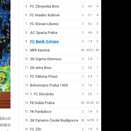
FC Zbrojovka Brno
5.
2
4:2
4
FC Hradec Králové
6.
2
2:1
4
FC Slovan Liberec
7.
2
3:2
3
AC Sparta Praha
8.
2
4:4
3
FC Baník Ostrava
9.
2
1:4
3
MFK Karviná
9.
30
43:51
39
SK Sigma Olomouc
10.
2
3:4
1
SK Artis Brno
11.
2
3:5
1
FC Viktoria Plzeň
12.
2
2:4
1
Bohemians Praha 1905
13.
2
1:3
1
1. FC Slovácko
14.
2
2:6
1
FK Dukla Praha
15.
30
20:42
23
FK Pardubice
15.
2
1:4
0
dálost
SK Dynamo České Budějovice
16.
30
14:78
5
HRANKA
FC Zlín
16.
2
1:4
0