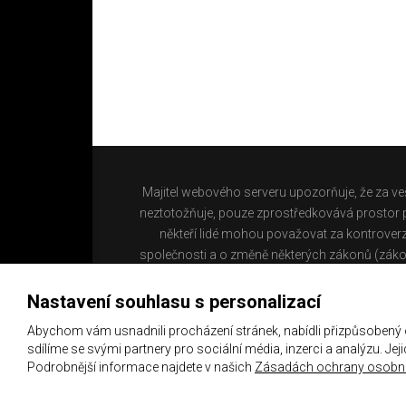
Majitel webového serveru upozorňuje, že za ve
neztotožňuje, pouze zprostředkovává prostor pr
někteří lidé mohou považovat za kontroverz
společnosti a o změně některých zákonů (záko
Nastavení souhlasu s personalizací
Abychom vám usnadnili procházení stránek, nabídli přizpůsobený
sdílíme se svými partnery pro sociální média, inzerci a analýzu. Je
Podrobnější informace najdete v našich
Zásadách ochrany osobní
Copyright 2021 ©
Chachaři.cz
Všechna práva vyhraz