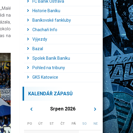
FC Baník Ostrava
 „Malé
Historie Baníku
idi na
Baníkovské fankluby
ázala,
 okolo
Chachaři Info
pas na
Výjezdy
Bazal
Spolek Baník Baníku
Pohled na tribuny
GKS Katowice
KALENDÁŘ ZÁPASŮ
Srpen 2026
PO
ÚT
ST
ČT
PÁ
SO
NE