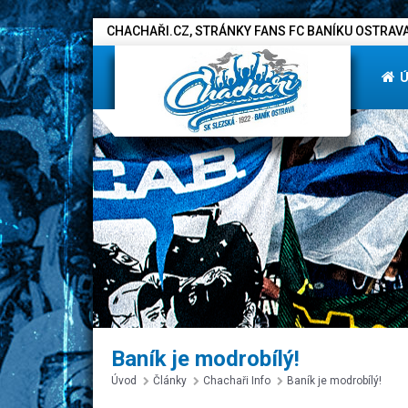
CHACHAŘI.CZ, STRÁNKY FANS FC BANÍKU OSTRAVA
Baník je modrobílý!
Úvod
Články
Chachaři Info
Baník je modrobílý!