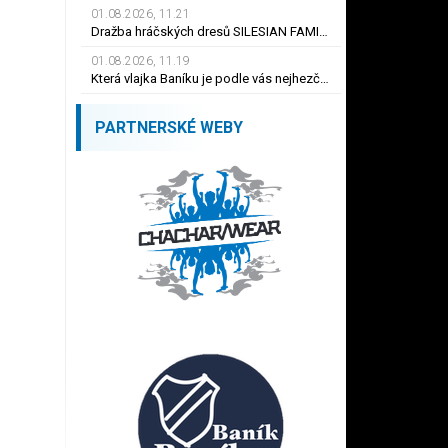
01.08.2026, 11.21
Dražba hráčských dresů SILESIAN FAMILY - #1 Viktor BUDÍNSKÝ
01.08.2026, 11.19
Která vlajka Baníku je podle vás nejhezčí ?
PARTNERSKÉ WEBY