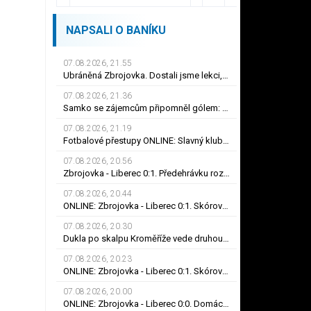
NAPSALI O BANÍKU
07.08.2026, 21.55
Ubráněná Zbrojovka. Dostali jsme lekci, řekl kapitán Klíma. Dulay překonal kamaráda
07.08.2026, 21.36
Samko se zájemcům připomněl gólem: Karviné jsem vděčný! Kam může odejít Štorman?
07.08.2026, 21.19
Fotbalové přestupy ONLINE: Slavný klub chce Mercada, Sparta ale měla nabídku odmítnout
07.08.2026, 20.56
Zbrojovka - Liberec 0:1. Předehrávku rozhodl Dulay, Bořil se při premiéře za Slovan zranil
07.08.2026, 20.44
ONLINE: Zbrojovka - Liberec 0:1. Skóroval Dulay, Bořil se při premiéře za Slovan zranil
07.08.2026, 20.30
Dukla po skalpu Kroměříže vede druhou ligu. Karviná zvítězila v Prostějově, remíza Ústí
07.08.2026, 20.23
ONLINE: Zbrojovka - Liberec 0:1. Skóroval Dulay, Bořil se při premiéře za Slovan zranil
07.08.2026, 20.00
ONLINE: Zbrojovka - Liberec 0:0. Domácí na vlně, Bořil se při premiéře za Slovan zranil