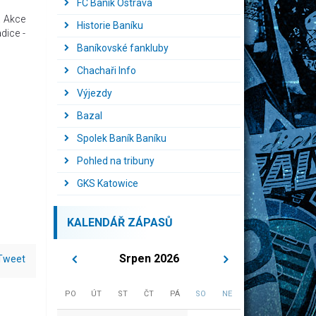
FC Baník Ostrava
. Akce
Historie Baníku
dice -
Baníkovské fankluby
Chachaři Info
Výjezdy
Bazal
Spolek Baník Baníku
Pohled na tribuny
GKS Katowice
KALENDÁŘ ZÁPASŮ
Srpen 2026
Tweet
PO
ÚT
ST
ČT
PÁ
SO
NE