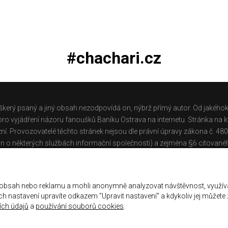
#chachari.cz
škerý psaný a jiný obsah nezodpovídá on, nýbrž přímý autor. Od jakéhok
o vyjádření názoru fanoušků Baníku Ostrava na internetu. Stránka na kt
ní. Provozovatelé těchto stránek nejsou dle právní úpravy zákona č. 48
n o některých službách informační společnosti) a zejména §6 citované
těchto stránek.
Galerie
|
Historie
|
Zprac. osobních údajů
|
Kontakt
 obsah nebo reklamu a mohli anonymně analyzovat návštěvnost, využív
jich nastavení upravíte odkazem "Upravit nastavení" a kdykoliv jej můžete
ch údajů
a
používání souborů cookies
.
ena.