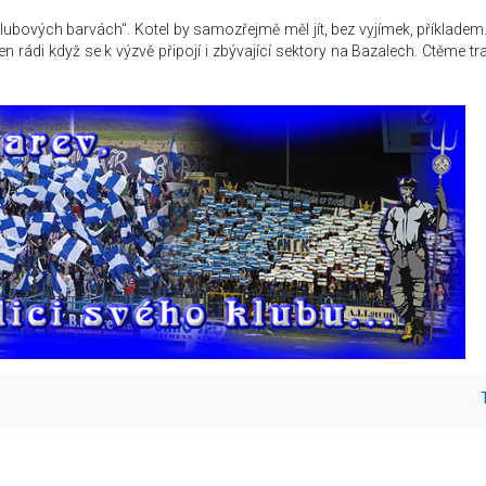
 klubových barvách". Kotel by samozřejmě měl jít, bez vyjímek, příkladem
rádi když se k výzvě připojí i zbývající sektory na Bazalech. Ctěme tra