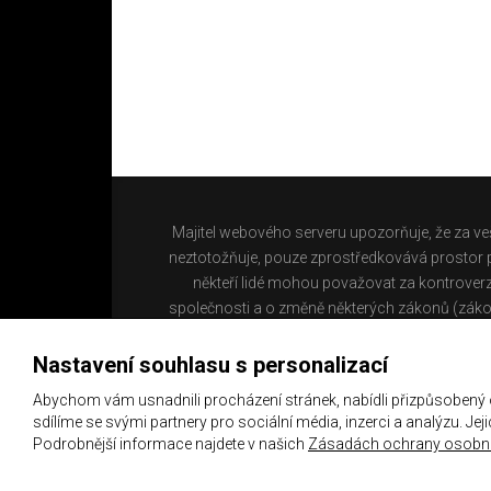
Majitel webového serveru upozorňuje, že za ve
neztotožňuje, pouze zprostředkovává prostor pr
někteří lidé mohou považovat za kontroverz
společnosti a o změně některých zákonů (záko
Nastavení souhlasu s personalizací
Abychom vám usnadnili procházení stránek, nabídli přizpůsobený
sdílíme se svými partnery pro sociální média, inzerci a analýzu. Je
Podrobnější informace najdete v našich
Zásadách ochrany osobní
Copyright 2021 ©
Chachaři.cz
Všechna práva vyhraz