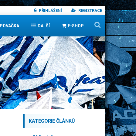
PŘIHLÁŠENÍ
REGISTRACE
IPOVAČKA
DALŠÍ
E-SHOP
KATEGORIE ČLÁNKŮ