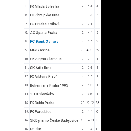
FK Mladá Boleslav
5.
2
6:4
4
FC Zbrojovka Brno
6.
3
4:3
4
FC Hradec Králové
7.
2
2:1
4
AC Sparta Praha
8.
2
4:4
3
FC Baník Ostrava
9.
2
1:4
3
MFK Karviná
9.
30
43:51
39
SK Sigma Olomouc
10.
2
3:4
1
SK Artis Brno
11.
2
3:5
1
FC Viktoria Plzeň
12.
2
2:4
1
Bohemians Praha 1905
13.
2
1:3
1
1. FC Slovácko
14.
2
2:6
1
FK Dukla Praha
15.
30
20:42
23
FK Pardubice
15.
2
1:4
0
SK Dynamo České Budějovice
16.
30
14:78
5
FC Zlín
16.
2
1:4
0