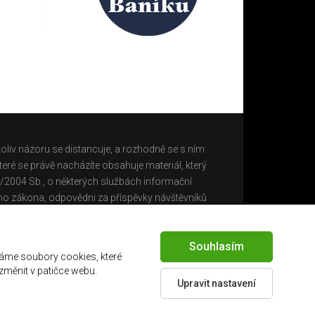
oliv názoru se distancuje, a rozhodně se s ním
eré se právě nacházíte obsahuje materiál, který
0/2004 Sb., o některých službách informační
ho zákona, odpovědni za příspěvky návštěvníků
Souhlasím
áme soubory cookies, které
 změnit v patičce webu.
Upravit nastavení
Created by