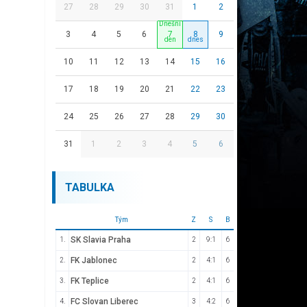
27
28
29
30
31
1
2
3
4
5
6
7
8
9
10
11
12
13
14
15
16
17
18
19
20
21
22
23
24
25
26
27
28
29
30
31
1
2
3
4
5
6
TABULKA
Tým
Z
S
B
SK Slavia Praha
1.
2
9:1
6
FK Jablonec
2.
2
4:1
6
FK Teplice
3.
2
4:1
6
FC Slovan Liberec
4.
3
4:2
6