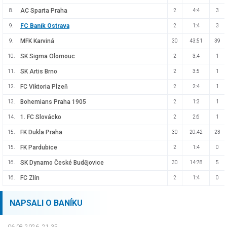
AC Sparta Praha
8.
2
4:4
3
FC Baník Ostrava
9.
2
1:4
3
MFK Karviná
9.
30
43:51
39
SK Sigma Olomouc
10.
2
3:4
1
SK Artis Brno
11.
2
3:5
1
FC Viktoria Plzeň
12.
2
2:4
1
Bohemians Praha 1905
13.
2
1:3
1
1. FC Slovácko
14.
2
2:6
1
FK Dukla Praha
15.
30
20:42
23
FK Pardubice
15.
2
1:4
0
SK Dynamo České Budějovice
16.
30
14:78
5
FC Zlín
16.
2
1:4
0
NAPSALI O BANÍKU