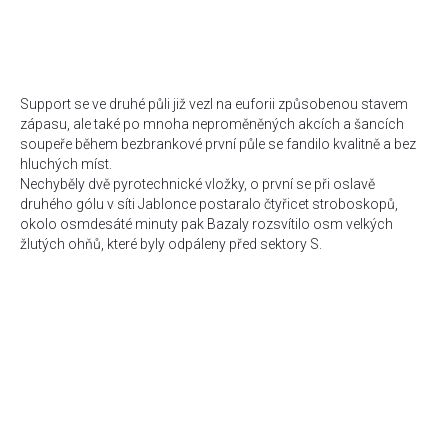
Support se ve druhé půli již vezl na euforii způsobenou stavem
zápasu, ale také po mnoha neproměněných akcích a šancích
soupeře během bezbrankové první půle se fandilo kvalitně a bez
hluchých míst.
Nechyběly dvě pyrotechnické vložky, o první se při oslavě
druhého gólu v síti Jablonce postaralo čtyřicet stroboskopů,
okolo osmdesáté minuty pak Bazaly rozsvítilo osm velkých
žlutých ohňů, které byly odpáleny před sektory S.