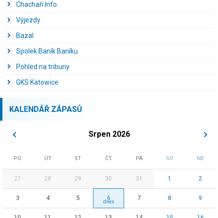
Chachaři Info
Výjezdy
Bazal
Spolek Baník Baníku
Pohled na tribuny
GKS Katowice
KALENDÁŘ ZÁPASŮ
Srpen 2026
PO
ÚT
ST
ČT
PÁ
SO
NE
27
28
29
30
31
1
2
3
4
5
6
7
8
9
10
11
12
13
14
15
16