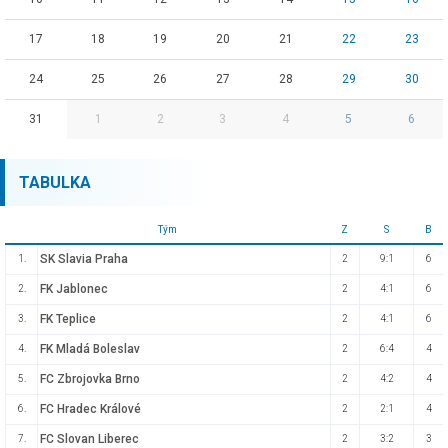
17
18
19
20
21
22
23
24
25
26
27
28
29
30
31
1
2
3
4
5
6
TABULKA
Tým
Z
S
B
SK Slavia Praha
1.
2
9:1
6
FK Jablonec
2.
2
4:1
6
FK Teplice
3.
2
4:1
6
FK Mladá Boleslav
4.
2
6:4
4
FC Zbrojovka Brno
5.
2
4:2
4
FC Hradec Králové
6.
2
2:1
4
FC Slovan Liberec
7.
2
3:2
3