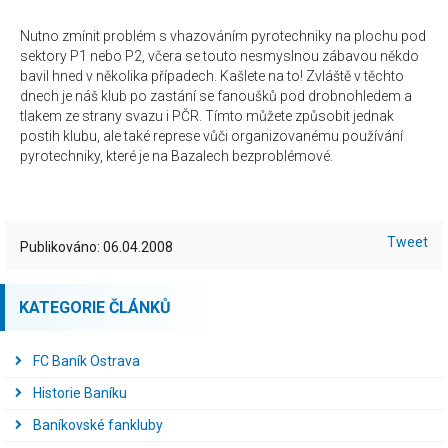
Nutno zmínit problém s vhazováním pyrotechniky na plochu pod
sektory P1 nebo P2, včera se touto nesmyslnou zábavou někdo
bavil hned v několika případech. Kašlete na to! Zvláště v těchto
dnech je náš klub po zastání se fanoušků pod drobnohledem a
tlakem ze strany svazu i PČR. Tímto můžete způsobit jednak
postih klubu, ale také represe vůči organizovanému používání
pyrotechniky, které je na Bazalech bezproblémové.
Tweet
Publikováno: 06.04.2008
KATEGORIE ČLÁNKŮ
FC Baník Ostrava
Historie Baníku
Baníkovské fankluby