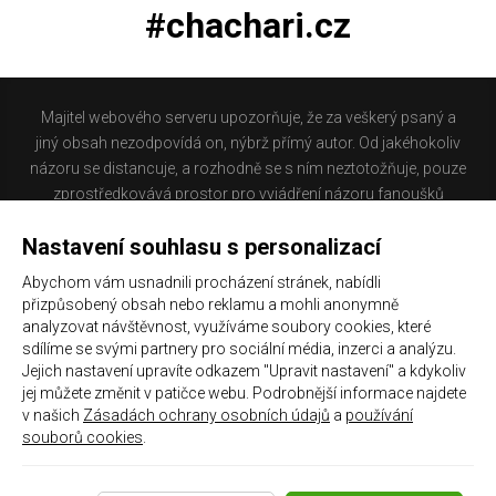
#chachari.cz
Majitel webového serveru upozorňuje, že za veškerý psaný a
jiný obsah nezodpovídá on, nýbrž přímý autor. Od jakéhokoliv
názoru se distancuje, a rozhodně se s ním neztotožňuje, pouze
zprostředkovává prostor pro vyjádření názoru fanoušků
Baníku Ostrava na internetu. Stránka na které se právě
Nastavení souhlasu s personalizací
nacházíte obsahuje materiál, který někteří lidé mohou
považovat za kontroverzní. Provozovatelé těchto stránek
Abychom vám usnadnili procházení stránek, nabídli
nejsou dle právní úpravy zákona č. 480/2004 Sb., o některých
přizpůsobený obsah nebo reklamu a mohli anonymně
službách informační společnosti a o změně některých zákonů
analyzovat návštěvnost, využíváme soubory cookies, které
(zákon o některých službách informační společnosti) a
sdílíme se svými partnery pro sociální média, inzerci a analýzu.
Jejich nastavení upravíte odkazem "Upravit nastavení" a kdykoliv
zejména §6 citovaného zákona, odpovědni za příspěvky
jej můžete změnit v patičce webu. Podrobnější informace najdete
návštěvníků těchto stránek.
v našich
Zásadách ochrany osobních údajů
a
používání
souborů cookies
.
Galerie
|
Historie
|
Zprac. osobních údajů
|
Kontakt