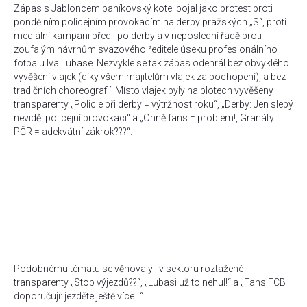
Zápas s Jabloncem baníkovský kotel pojal jako protest proti
pondělním policejním provokacím na derby pražských „S“, proti
mediální kampani před i po derby a v neposlední řadě proti
zoufalým návrhům svazového ředitele úseku profesionálního
fotbalu Iva Lubase. Nezvykle se tak zápas odehrál bez obvyklého
vyvěšení vlajek (díky všem majitelům vlajek za pochopení), a bez
tradičních choreografií. Místo vlajek byly na plotech vyvěšeny
transparenty „Policie při derby = výtržnost roku“, „Derby: Jen slepý
neviděl policejní provokaci“ a „Ohně fans = problém!, Granáty
PČR = adekvátní zákrok???“.
Podobnému tématu se věnovaly i v sektoru roztažené
transparenty „Stop výjezdů??“, „Lubasi už to nehul!“ a „Fans FCB
doporučují: jezděte ještě více…“.