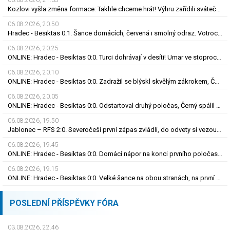
06.08.2026, 21.35
Kozlovi vyšla změna formace: Takhle chceme hrát! Výhru zařídili sváteční hlavičkáři
06.08.2026, 20.50
Hradec - Besiktas 0:1. Šance domácích, červená i smolný odraz. Votroci budou dotahovat
06.08.2026, 20.25
ONLINE: Hradec - Besiktas 0:0. Turci dohrávají v desíti! Umar ve stoprocentní šanci selhal
06.08.2026, 20.10
ONLINE: Hradec - Besiktas 0:0. Zadražil se blýskl skvělým zákrokem, Černý nedal tutovku
06.08.2026, 20.05
ONLINE: Hradec - Besiktas 0:0. Odstartoval druhý poločas, Černý spálil obrovskou šanci
06.08.2026, 19.50
Jablonec – RFS 2:0. Severočeši první zápas zvládli, do odvety si vezou nadějný náskok
06.08.2026, 19.45
ONLINE: Hradec - Besiktas 0:0. Domácí nápor na konci prvního poločasu, branka zatím nepadla
06.08.2026, 19.15
ONLINE: Hradec - Besiktas 0:0. Velké šance na obou stranách, na první gól se zatím čeká
POSLEDNÍ PŘÍSPĚVKY FÓRA
03.08.2026, 22.46