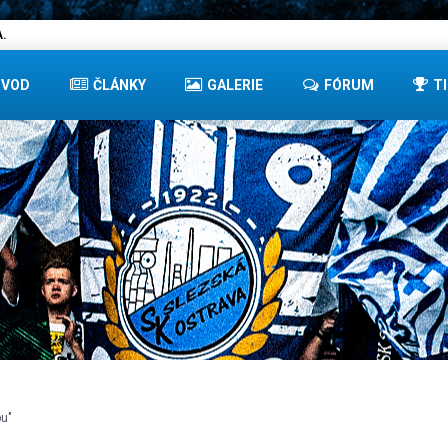
.
ÚVOD
ČLÁNKY
GALERIE
FÓRUM
T
bu"