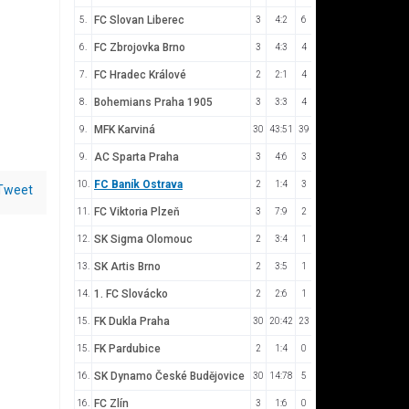
FC Slovan Liberec
5.
3
4:2
6
FC Zbrojovka Brno
6.
3
4:3
4
FC Hradec Králové
7.
2
2:1
4
Bohemians Praha 1905
8.
3
3:3
4
MFK Karviná
9.
30
43:51
39
AC Sparta Praha
9.
3
4:6
3
FC Baník Ostrava
10.
2
1:4
3
Tweet
FC Viktoria Plzeň
11.
3
7:9
2
SK Sigma Olomouc
12.
2
3:4
1
SK Artis Brno
13.
2
3:5
1
1. FC Slovácko
14.
2
2:6
1
FK Dukla Praha
15.
30
20:42
23
FK Pardubice
15.
2
1:4
0
SK Dynamo České Budějovice
16.
30
14:78
5
FC Zlín
16.
3
1:6
0