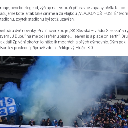
rnaje, benefice legend, výšlap na Lysou či přípravné zápasy přišla ta posl
ohlašujeme kotel a tak také činíme a za vlajkou „VLAJKONOŠI HOSTÉ“ tvoř
adionu, zbytek stadionu byl totiž uzavřen.
oáru dvě novinky. První novinkou je „SK Slezská – vládci Slezska“ v 
em „U Dubu“ na melodii refrénu písně „Heaven is a place on earth“. Dru
en tak dál! Zpívání okořenilo několik modrých a bílých dýmovnic. Dým pak
 Baník v poslední přípravě zdolal třetiligový Hlučín 3:0.