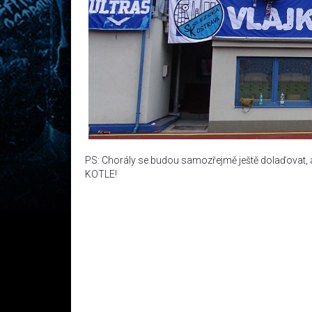
PS: Chorály se budou samozřejmě ještě dolaďovat, a
KOTLE!