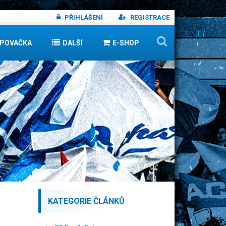
PŘIHLÁŠENÍ
REGISTRACE
IPOVAČKA
DALŠÍ
E-SHOP
KATEGORIE ČLÁNKŮ