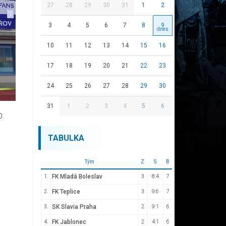
27
28
29
30
31
1
2
3
4
5
6
7
8
9
10
11
12
13
14
15
16
17
18
19
20
21
22
23
24
25
26
27
28
29
30
31
1
2
3
4
5
6
O
TABULKA
Tým
Z
S
B
FK Mladá Boleslav
1.
3
8:4
7
FK Teplice
2.
3
9:6
7
SK Slavia Praha
3.
2
9:1
6
FK Jablonec
4.
2
4:1
6