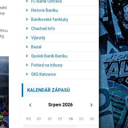
FC Baník Ostrava
ední
Historie Baníku
íme
Baníkovské fankluby
Chachaři Info
rytmu
hý,
Výjezdy
Bazal
Spolek Baník Baníku
Pohled na tribuny
GKS Katowice
KALENDÁŘ ZÁPASŮ
Srpen 2026
PO
ÚT
ST
ČT
PÁ
SO
NE