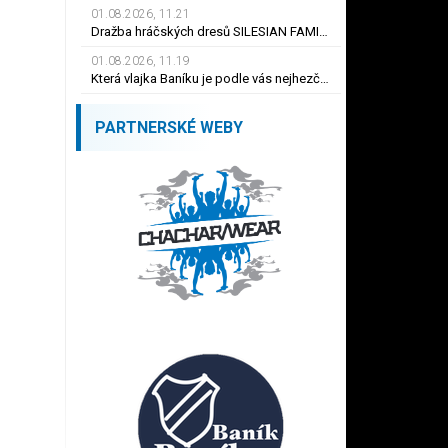
01.08.2026, 11.21
Dražba hráčských dresů SILESIAN FAMILY - #1 Viktor BUDÍNSKÝ
01.08.2026, 11.19
Která vlajka Baníku je podle vás nejhezčí ?
PARTNERSKÉ WEBY