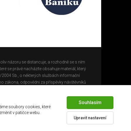
oliv názoru se distancuje, a rozhodně se s ním
eré se právě nacházíte obsahuje materiál, který
0/2004 Sb., o některých službách informační
ho zákona, odpovědni za příspěvky návštěvníků
Souhlasím
áme soubory cookies, které
 změnit v patičce webu.
Upravit nastavení
Created by