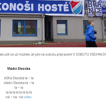
le učit se už můžete, ať jste na sobotu připraveni! V SOBOTU VŠICHNI D
Vládci Slezska
eSKá Slezská la – la
vládci Slezska la – la
la – la
la la la la la lá la lá
ná – na - ná
video