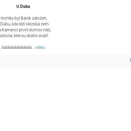
U Dubu
Horníky byl Baník založen,
 Dubu, kde leží slezská zem.
 Kamenci první domov náš,
historie, kterou dobře znáš!
šalalalalalalalala…
video