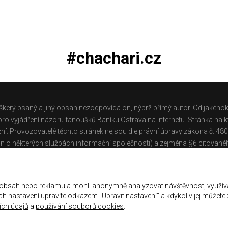
#chachari.cz
škerý psaný a jiný obsah nezodpovídá on, nýbrž přímý autor. Od jakéhok
o vyjádření názoru fanoušků Baníku Ostrava na internetu. Stránka na kt
ní. Provozovatelé těchto stránek nejsou dle právní úpravy zákona č. 48
n o některých službách informační společnosti) a zejména §6 citované
těchto stránek.
Galerie
|
Historie
|
Zprac. osobních údajů
|
Kontakt
 obsah nebo reklamu a mohli anonymně analyzovat návštěvnost, využív
jich nastavení upravíte odkazem "Upravit nastavení" a kdykoliv jej můžete
ch údajů
a
používání souborů cookies
.
ena.