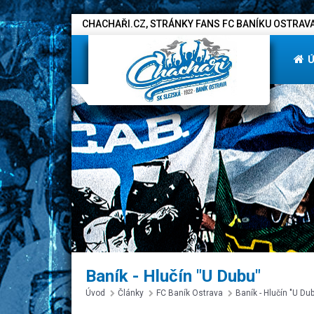
CHACHAŘI.CZ, STRÁNKY FANS FC BANÍKU OSTRAVA
Baník - Hlučín "U Dubu"
Úvod
Články
FC Baník Ostrava
Baník - Hlučín "U Du