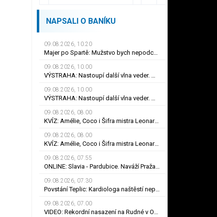
NAPSALI O BANÍKU
09.08.2026, 10.20
Majer po Spartě: Mužstvo bych nepodceňoval! Byl přísný na hrdinu zápasu
09.08.2026, 10.00
VÝSTRAHA: Nastoupí další vlna veder. Meteorologové mají ale i dobrou zprávu
09.08.2026, 10.00
VÝSTRAHA: Nastoupí další vlna veder. Meteorologové mají ale i dobrou zprávu
09.08.2026, 08.00
KVÍZ: Amélie, Coco i Šifra mistra Leonarda. Co víte o Audrey Tautouové?
09.08.2026, 08.00
KVÍZ: Amélie, Coco i Šifra mistra Leonarda. Co víte o Audrey Tautouové?
09.08.2026, 07.55
ONLINE: Slavia - Pardubice. Naváží Pražané na dosavadní jízdu, nebo překvapí Východočeši?
09.08.2026, 07.30
Povstání Teplic: Kardiologa naštěstí nepotřebuji, smál se Frťala. Promluvil o zájmu Plzně
09.08.2026, 07.00
VIDEO: Rekordní nasazení na Rudné v Ostravě. Ve vedrech pracuje až 120 silničářů