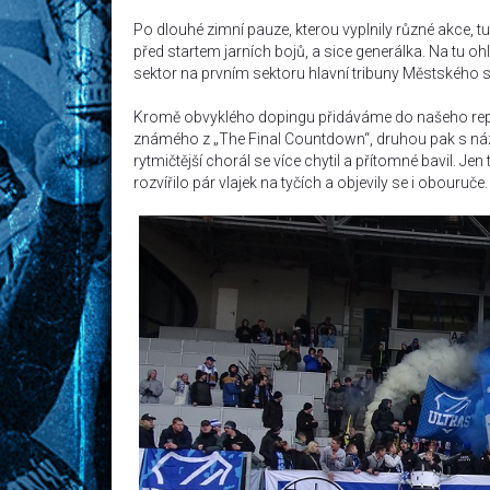
Po dlouhé zimní pauze, kterou vyplnily různé akce, tu
před startem jarních bojů, a sice generálka. Na tu 
sektor na prvním sektoru hlavní tribuny Městského st
Kromě obvyklého dopingu přidáváme do našeho repert
známého z „The Final Countdown“, druhou pak s názv
rytmičtější chorál se více chytil a přítomné bavil. J
rozvířilo pár vlajek na tyčích a objevily se i obouruče.