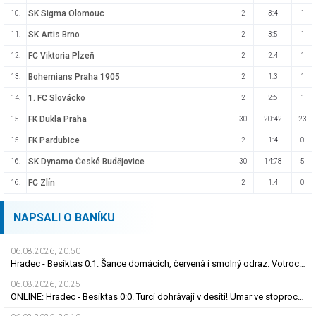
SK Sigma Olomouc
10.
2
3:4
1
SK Artis Brno
11.
2
3:5
1
FC Viktoria Plzeň
12.
2
2:4
1
Bohemians Praha 1905
13.
2
1:3
1
1. FC Slovácko
14.
2
2:6
1
FK Dukla Praha
15.
30
20:42
23
FK Pardubice
15.
2
1:4
0
SK Dynamo České Budějovice
16.
30
14:78
5
FC Zlín
16.
2
1:4
0
NAPSALI O BANÍKU
06.08.2026, 20.50
Hradec - Besiktas 0:1. Šance domácích, červená i smolný odraz. Votroci budou dotahovat
06.08.2026, 20.25
ONLINE: Hradec - Besiktas 0:0. Turci dohrávají v desíti! Umar ve stoprocentní šanci selhal