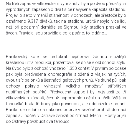
Na třetí zápas ve vítkovickém vyhnanství byla po dvou předešlých
vyprodaných zápasech o dva tisíce navýšená kapacita stadionu.
Projevilo se to v menší stísněnosti v ochozech, ale přestože bylo
oznámeno 9.317 diváků, tak na stadionu určitě nebylo více lidí,
než při podzimní derniéře se Sigmou, kdy stadion praskal ve
švech. Pravidla jsou pravidla a co je psáno, to je dáno...
Baníkovský kotel se tentokrát nepřipravil žádnou složitější
kreslenou ultra produkci, prezentoval se spíše v old school stylu.
Na úvod bylo z ochozů vhozeno 1.350 konfet. V prvním poločase
pak byla předvedena choreografie složená z vlajek na tyčích,
dvou tisíc balónků a šestnácti igelitových pruhů. Ve druhé půli pak
ochozy pokrylo vyhození velkého množství stříbřitých
nastříhaných papírků. Předvedený support byl nejslabší ze tří
vítkovických zápasů, čemuž napomohlo i dění na hřišti. Většina
fanoušků brala tři body jako povinnost, ale odcházeli zklamaní.
Baníku se nedařilo a nakonec poprvé v sezóně prohrál domácí
zápas a Jihočeši v Ostravě zvítězili po čtrnácti letech... Hosty přijeli
do Ostravy povzbudit dva fanoušci.