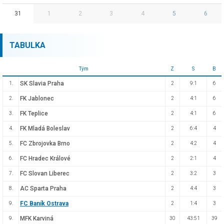
31
1
2
3
4
5
6
TABULKA
Tým
Z
S
B
SK Slavia Praha
1.
2
9:1
6
FK Jablonec
2.
2
4:1
6
FK Teplice
3.
2
4:1
6
FK Mladá Boleslav
4.
2
6:4
4
FC Zbrojovka Brno
5.
2
4:2
4
FC Hradec Králové
6.
2
2:1
4
FC Slovan Liberec
7.
2
3:2
3
AC Sparta Praha
8.
2
4:4
3
FC Baník Ostrava
9.
2
1:4
3
MFK Karviná
9.
30
43:51
39