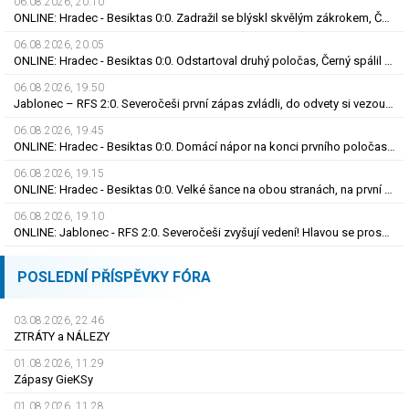
06.08.2026, 20.10
ONLINE: Hradec - Besiktas 0:0. Zadražil se blýskl skvělým zákrokem, Černý nedal tutovku
06.08.2026, 20.05
ONLINE: Hradec - Besiktas 0:0. Odstartoval druhý poločas, Černý spálil obrovskou šanci
06.08.2026, 19.50
Jablonec – RFS 2:0. Severočeši první zápas zvládli, do odvety si vezou nadějný náskok
06.08.2026, 19.45
ONLINE: Hradec - Besiktas 0:0. Domácí nápor na konci prvního poločasu, branka zatím nepadla
06.08.2026, 19.15
ONLINE: Hradec - Besiktas 0:0. Velké šance na obou stranách, na první gól se zatím čeká
06.08.2026, 19.10
ONLINE: Jablonec - RFS 2:0. Severočeši zvyšují vedení! Hlavou se prosadil Polidar
POSLEDNÍ PŘÍSPĚVKY FÓRA
03.08.2026, 22.46
ZTRÁTY a NÁLEZY
01.08.2026, 11.29
Zápasy GieKSy
01.08.2026, 11.28