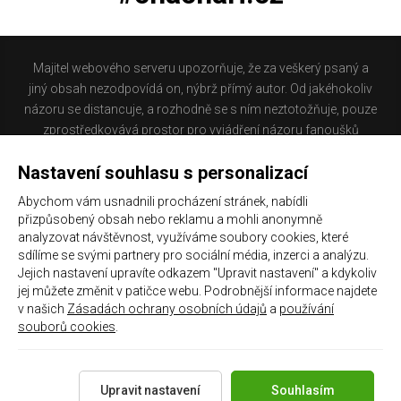
Majitel webového serveru upozorňuje, že za veškerý psaný a
jiný obsah nezodpovídá on, nýbrž přímý autor. Od jakéhokoliv
názoru se distancuje, a rozhodně se s ním neztotožňuje, pouze
zprostředkovává prostor pro vyjádření názoru fanoušků
Baníku Ostrava na internetu. Stránka na které se právě
Nastavení souhlasu s personalizací
nacházíte obsahuje materiál, který někteří lidé mohou
považovat za kontroverzní. Provozovatelé těchto stránek
Abychom vám usnadnili procházení stránek, nabídli
nejsou dle právní úpravy zákona č. 480/2004 Sb., o některých
přizpůsobený obsah nebo reklamu a mohli anonymně
službách informační společnosti a o změně některých zákonů
analyzovat návštěvnost, využíváme soubory cookies, které
(zákon o některých službách informační společnosti) a
sdílíme se svými partnery pro sociální média, inzerci a analýzu.
Jejich nastavení upravíte odkazem "Upravit nastavení" a kdykoliv
zejména §6 citovaného zákona, odpovědni za příspěvky
jej můžete změnit v patičce webu. Podrobnější informace najdete
návštěvníků těchto stránek.
v našich
Zásadách ochrany osobních údajů
a
používání
souborů cookies
.
Galerie
|
Historie
|
Zprac. osobních údajů
|
Kontakt
Upravit nastavení
Souhlasím
Copyright 2021 ©
Chachaři.cz
Všechna práva vyhrazena.