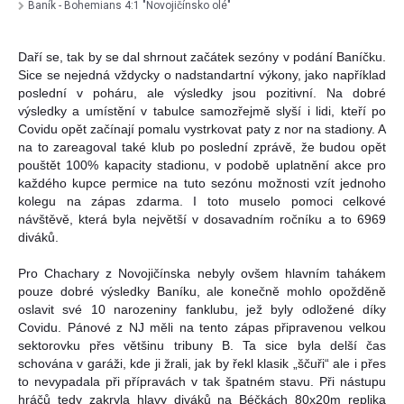
Baník - Bohemians 4:1 "Novojičínsko olé"
Daří se, tak by se dal shrnout začátek sezóny v podání Baníčku.
Sice se nejedná vždycky o nadstandartní výkony, jako například
poslední v poháru, ale výsledky jsou pozitivní. Na dobré
výsledky a umístění v tabulce samozřejmě slyší i lidi, kteří po
Covidu opět začínají pomalu vystrkovat paty z nor na stadiony. A
na to zareagoval také klub po poslední zprávě, že budou opět
pouštět 100% kapacity stadionu, v podobě uplatnění akce pro
každého kupce permice na tuto sezónu možnosti vzít jednoho
kolegu na zápas zdarma. I toto muselo pomoci celkové
návštěvě, která byla největší v dosavadním ročníku a to 6969
diváků.
Pro Chachary z Novojičínska nebyly ovšem hlavním tahákem
pouze dobré výsledky Baníku, ale konečně mohlo opožděně
oslavit své 10 narozeniny fanklubu, jež byly odložené díky
Covidu. Pánové z NJ měli na tento zápas připravenou velkou
sektorovku přes většinu tribuny B. Ta sice byla delší čas
schována v garáži, kde ji žrali, jak by řekl klasik „ščuři“ ale i přes
to nevypadala při přípravách v tak špatném stavu. Při nástupu
hráčů tedy zakryla hlavy diváků na Béčkách 80x20m replika