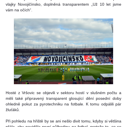
vlajky Novojičínsko, doplněná transparentem „Už 10 let jsme
vám na očích“.
Hosté z Vršovic se objevili v sektoru hostí v slušném počtu a
měli také připravený transparent glosující dění posední doby
ohledně pokut za pyrotechniku na fotbale. K tomu odpálili pár
žluťáků.
Při pohledu na hřiště by se ani nešlo divit tomu, kdyby si většina
přála, aby neviděla první půlhodinu na fotbal, protože to, co se