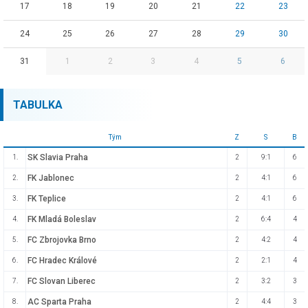
17
18
19
20
21
22
23
24
25
26
27
28
29
30
31
1
2
3
4
5
6
TABULKA
Tým
Z
S
B
SK Slavia Praha
1.
2
9:1
6
FK Jablonec
2.
2
4:1
6
FK Teplice
3.
2
4:1
6
FK Mladá Boleslav
4.
2
6:4
4
FC Zbrojovka Brno
5.
2
4:2
4
FC Hradec Králové
6.
2
2:1
4
FC Slovan Liberec
7.
2
3:2
3
AC Sparta Praha
8.
2
4:4
3