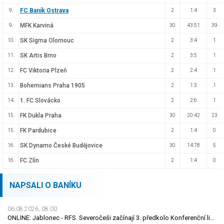
FC Baník Ostrava
9.
2
1:4
3
MFK Karviná
9.
30
43:51
39
SK Sigma Olomouc
10.
2
3:4
1
SK Artis Brno
11.
2
3:5
1
FC Viktoria Plzeň
12.
2
2:4
1
Bohemians Praha 1905
13.
2
1:3
1
1. FC Slovácko
14.
2
2:6
1
FK Dukla Praha
15.
30
20:42
23
FK Pardubice
15.
2
1:4
0
SK Dynamo České Budějovice
16.
30
14:78
5
FC Zlín
16.
2
1:4
0
NAPSALI O BANÍKU
06.08.2026, 08.00
ONLINE: Jablonec - RFS. Severočeši začínají 3. předkolo Konferenční ligy na domácím hřišti