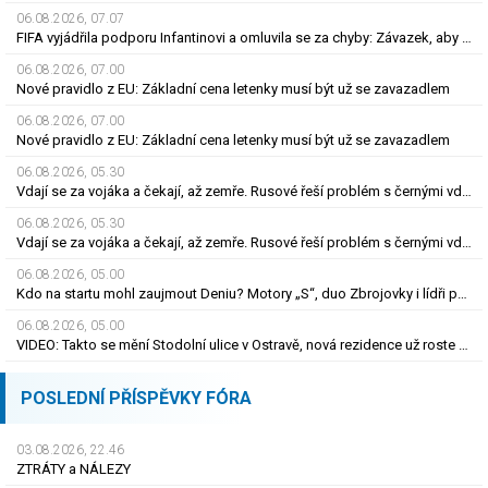
06.08.2026, 07.07
FIFA vyjádřila podporu Infantinovi a omluvila se za chyby: Závazek, aby se již neopakovaly
06.08.2026, 07.00
Nové pravidlo z EU: Základní cena letenky musí být už se zavazadlem
06.08.2026, 07.00
Nové pravidlo z EU: Základní cena letenky musí být už se zavazadlem
06.08.2026, 05.30
Vdají se za vojáka a čekají, až zemře. Rusové řeší problém s černými vdovami
06.08.2026, 05.30
Vdají se za vojáka a čekají, až zemře. Rusové řeší problém s černými vdovami
06.08.2026, 05.00
Kdo na startu mohl zaujmout Deniu? Motory „S“, duo Zbrojovky i lídři pohárových zástupců
06.08.2026, 05.00
VIDEO: Takto se mění Stodolní ulice v Ostravě, nová rezidence už roste do výšky
POSLEDNÍ PŘÍSPĚVKY FÓRA
03.08.2026, 22.46
ZTRÁTY a NÁLEZY