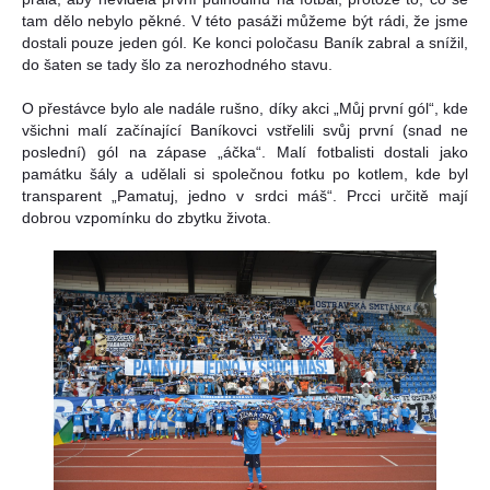
tam dělo nebylo pěkné. V této pasáži můžeme být rádi, že jsme
dostali pouze jeden gól. Ke konci poločasu Baník zabral a snížil,
do šaten se tady šlo za nerozhodného stavu.
O přestávce bylo ale nadále rušno, díky akci „Můj první gól“, kde
všichni malí začínající Baníkovci vstřelili svůj první (snad ne
poslední) gól na zápase „áčka“. Malí fotbalisti dostali jako
památku šály a udělali si společnou fotku po kotlem, kde byl
transparent „Pamatuj, jedno v srdci máš“. Prcci určitě mají
dobrou vzpomínku do zbytku života.