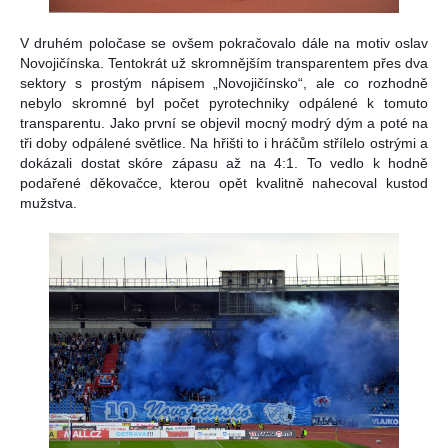
V druhém poločase se ovšem pokračovalo dále na motiv oslav
Novojičínska. Tentokrát už skromnějším transparentem přes dva
sektory s prostým nápisem „Novojičínsko“, ale co rozhodně
nebylo skromné byl počet pyrotechniky odpálené k tomuto
transparentu. Jako první se objevil mocný modrý dým a poté na
tři doby odpálené světlice. Na hřišti to i hráčům střílelo ostrými a
dokázali dostat skóre zápasu až na 4:1. To vedlo k hodně
podařené děkovačce, kterou opět kvalitně nahecoval kustod
mužstva.