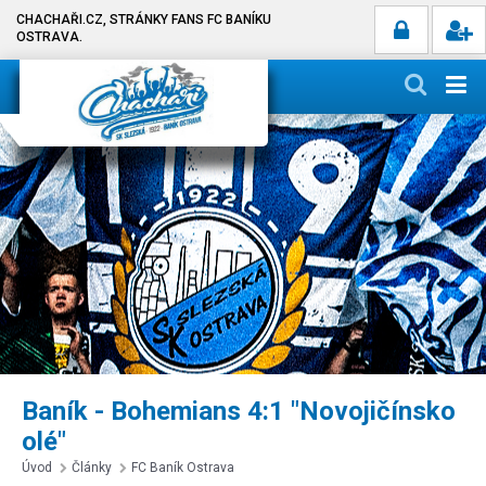
CHACHAŘI.CZ, STRÁNKY FANS FC BANÍKU
OSTRAVA.
Baník - Bohemians 4:1 "Novojičínsko
olé"
Úvod
Články
FC Baník Ostrava