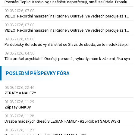
Povstání Teplic: Kardiologa naštěstí nepotřebuji, smál se Frťala. Promluvil o zájmu Plzně
09.08.2026, 07.00
VIDEO: Rekordní nasazení na Rudné v Ostravě. Ve vedrech pracuje až 120 silničářů
09.08.2026, 07.00
VIDEO: Rekordní nasazení na Rudné v Ostravě. Ve vedrech pracuje až 120 silničářů
09.08.2026, 05.00
Pardubický Boledovič vyhlíží střet se Slavií: Je škoda, že to nedokáže postavit na mladých
09.08.2026, 04.30
Táta prošel psychiatrií. Oceňuji personál, výhrady mám k zázemí, říká syn
POSLEDNÍ PŘÍSPĚVKY FÓRA
03.08.2026, 22.46
ZTRÁTY a NÁLEZY
01.08.2026, 11.29
Zápasy GieKSy
01.08.2026, 11.28
Dražba hráčských dresů SILESIAN FAMILY - #25 Robert SADOWSKI
01.08.2026, 11.27