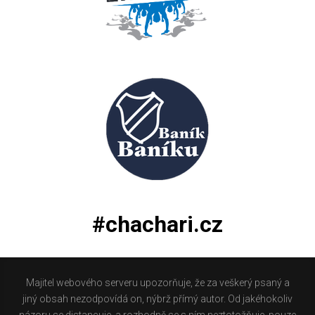
#chachari.cz
Majitel webového serveru upozorňuje, že za veškerý psaný a
jiný obsah nezodpovídá on, nýbrž přímý autor. Od jakéhokoliv