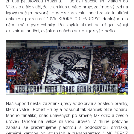
zhruba pětistovkou Pražanů. Ti dorazili speciálním vlakem do
Vítkovic a šlo vidět, že jejich klub o něco hraje, zatímco výjezd na
ligový mač jim nevoněl. Hosté se prezentují hned ze startu utkání
optickou prezentací "DVA KROKY OD EVROPY" doplněnou o
něco málo pyrotechniky. Po zbytek utkání se už jen věnují
aktivnímu fandění, avšak do našeho sektoru je slyšet nešlo.
Náš support nestál za zmínku, tedy až do první a poslední branky,
kterou vstřelil Robert Hrubý a posunul tak Baníček blíže poháru.
Mnoho fanatiků, snad unavených po směně, tak ožilo a zvedlo
úroveň fandění na velice slušnou úroveň. V druhé polovině
zápasu se prezentujeme plachtou s podobiznou smrťáka,
černými kartony po stranách a transparentem "JAK ČERNÝ