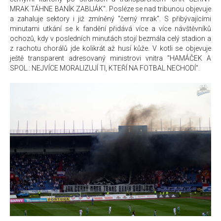
MRAK TÁHNE BANÍK ZABIJÁK". Posléze se nad tribunou objevuje
a zahaluje sektory i již zmíněný "černý mrak". S přibývajícími
minutami utkání se k fandění přidává více a více návštěvníků
ochozů, kdy v posledních minutách stojí bezmála celý stadion a
z rachotu chorálů jde kolikrát až husí kůže. V kotli se objevuje
ještě transparent adresovaný ministrovi vnitra "HAMÁČEK A
SPOL.: NEJVÍCE MORALIZUJÍ TI, KTEŘÍ NA FOTBAL NECHODÍ".