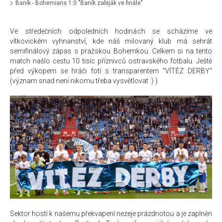
Baník - Bohemians 1:0 "Baník zabiják ve finále"
Ve středečních odpoledních hodinách se scházíme ve
vítkovickém vyhnanství, kde náš milovaný klub má sehrát
semifinálový zápas s pražskou Bohemkou. Celkem si na tento
match našlo cestu 10 tisíc příznivců ostravského fotbalu. Ještě
před výkopem se hráči fotí s transparentem "VÍTĚZ DERBY"
(význam snad není nikomu třeba vysvětlovat :) ).
Sektor hostí k našemu překvapení nezeje prázdnotou a je zaplněn