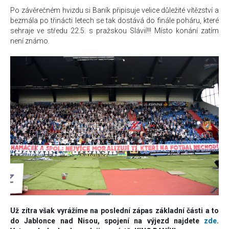
Po závěrečném hvizdu si Baník připisuje velice důležité vítězství a
bezmála po třinácti letech se tak dostává do finále poháru, které
sehraje ve středu 22.5. s pražskou Slávií!!! Místo konání zatím
není známo.
Už zítra však vyrážíme na poslední zápas základní části a to
do Jablonce nad Nisou, spojení na výjezd najdete
zde
.