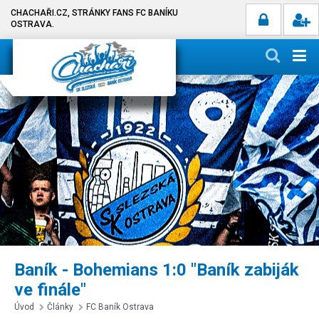
CHACHAŘI.CZ, STRÁNKY FANS FC BANÍKU
OSTRAVA.
Baník - Bohemians 1:0 "Baník zabiják
ve finále"
Úvod
Články
FC Baník Ostrava