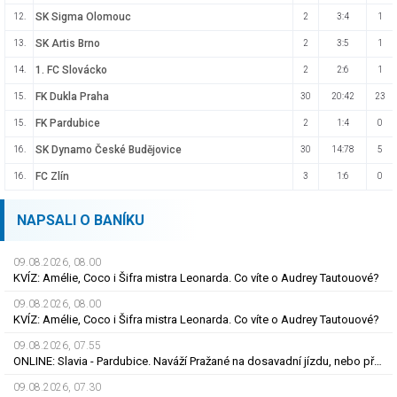
SK Sigma Olomouc
12.
2
3:4
1
SK Artis Brno
13.
2
3:5
1
1. FC Slovácko
14.
2
2:6
1
FK Dukla Praha
15.
30
20:42
23
FK Pardubice
15.
2
1:4
0
SK Dynamo České Budějovice
16.
30
14:78
5
FC Zlín
16.
3
1:6
0
NAPSALI O BANÍKU
09.08.2026, 08.00
KVÍZ: Amélie, Coco i Šifra mistra Leonarda. Co víte o Audrey Tautouové?
09.08.2026, 08.00
KVÍZ: Amélie, Coco i Šifra mistra Leonarda. Co víte o Audrey Tautouové?
09.08.2026, 07.55
ONLINE: Slavia - Pardubice. Naváží Pražané na dosavadní jízdu, nebo překvapí Východočeši?
09.08.2026, 07.30