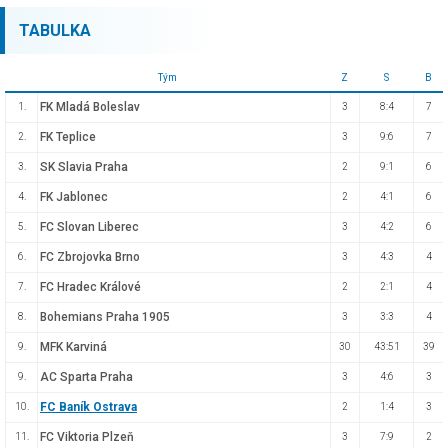
TABULKA
Tým
Z
S
B
FK Mladá Boleslav
1.
3
8:4
7
FK Teplice
2.
3
9:6
7
SK Slavia Praha
3.
2
9:1
6
FK Jablonec
4.
2
4:1
6
FC Slovan Liberec
5.
3
4:2
6
FC Zbrojovka Brno
6.
3
4:3
4
FC Hradec Králové
7.
2
2:1
4
Bohemians Praha 1905
8.
3
3:3
4
MFK Karviná
9.
30
43:51
39
AC Sparta Praha
9.
3
4:6
3
FC Baník Ostrava
10.
2
1:4
3
FC Viktoria Plzeň
11.
3
7:9
2