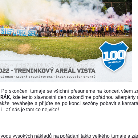
. Po skončení turnaje se všichni přesuneme na koncert všem 
RRÁK
, kde tento slavnostní den zakončíme pořádnou afterpárty 
Takže neváhejte a přijďte se po konci sezóny pobavit s kamará
 - ať nás je tam co nejvíce!
důvodu vysokých nákladů na pořádání takto velkého turnaje a zá