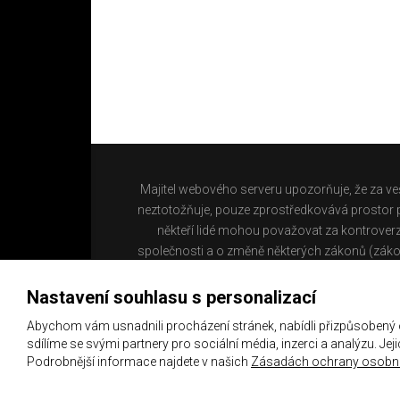
Majitel webového serveru upozorňuje, že za ve
neztotožňuje, pouze zprostředkovává prostor pr
někteří lidé mohou považovat za kontroverz
společnosti a o změně některých zákonů (záko
Nastavení souhlasu s personalizací
Abychom vám usnadnili procházení stránek, nabídli přizpůsobený
sdílíme se svými partnery pro sociální média, inzerci a analýzu. Je
Podrobnější informace najdete v našich
Zásadách ochrany osobní
Copyright 2021 ©
Chachaři.cz
Všechna práva vyhraz