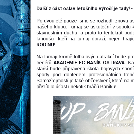
Další z část oslav letošního výročí je tady! -
Po dvouleté pauze jsme se rozhodli znovu usp
našeho klubu. Turnaj se uskuteční v sobotu 
slavnostním duchu, a proto to tentokrát bude
fanoušci, kteří na turnaj dorazí, nejen hraj
RODINU!
Na turnaji kromě fotbalových atrakcí bude pr
AKADEMIE FC BANÍK OSTRAVA
trenérů
. Ka
starší bude připravena škola bojových spor
sporty pod dohledem profesionálních trenér
Samozřejmostí je také občerstvení, které na 
přislíbilo účast i několik
hráčů Baníku!