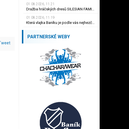
01.08.2026, 11.21
Dražba hráčských dresů SILESIAN FAMILY - #1 Viktor BUDÍNSKÝ
01.08.2026, 11.19
Která vlajka Baníku je podle vás nejhezčí ?
PARTNERSKÉ WEBY
Tweet