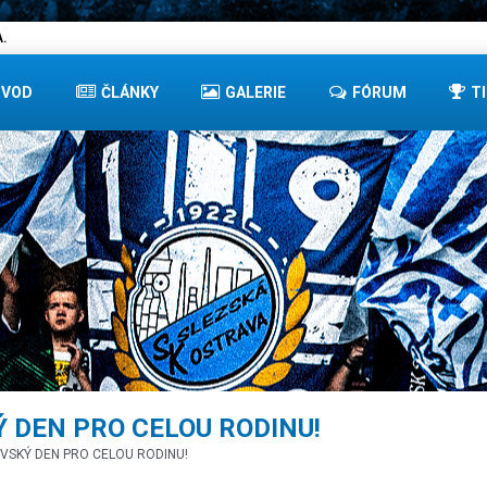
.
ÚVOD
ČLÁNKY
GALERIE
FÓRUM
T
Ý DEN PRO CELOU RODINU!
KOVSKÝ DEN PRO CELOU RODINU!