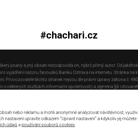
#chachari.cz
škerý psaný a jiný obsah nezodpovídá on, nýbrž přímý autor. Od jakéhok
o vyjádření názoru fanoušků Baníku Ostrava na internetu. Stránka na kt
ní. Provozovatelé těchto stránek nejsou dle právní úpravy zákona č. 48
n o některých službách informační společnosti) a zejména §6 citované
těchto stránek.
Galerie
|
Historie
|
Zprac. osobních údajů
|
Kontakt
 obsah nebo reklamu a mohli anonymně analyzovat návštěvnost, využív
jich nastavení upravíte odkazem "Upravit nastavení" a kdykoliv jej můžete
ch údajů
a
používání souborů cookies
.
ena.