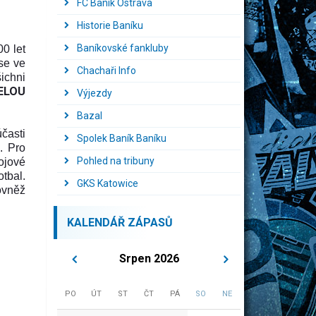
FC Baník Ostrava
Historie Baníku
Baníkovské fankluby
0 let
se ve
Chachaři Info
ichni
ELOU
Výjezdy
Bazal
časti
Spolek Baník Baníku
k. Pro
Pohled na tribuny
ojové
tbal.
GKS Katowice
ovněž
KALENDÁŘ ZÁPASŮ
Srpen 2026
PO
ÚT
ST
ČT
PÁ
SO
NE