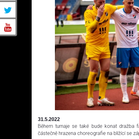
31.5.2022
Během turnaje se také bude konat dražba fa
částečně hrazena choreografie na blížící se zá