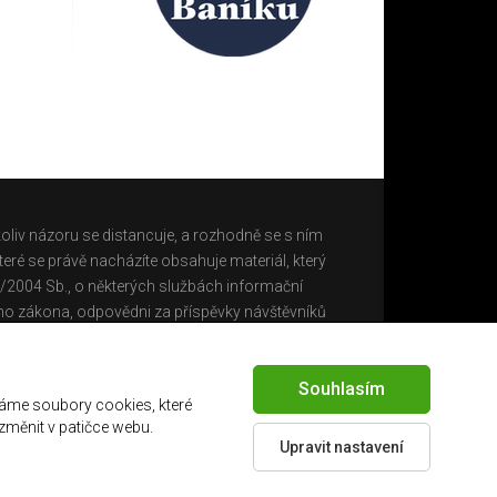
oliv názoru se distancuje, a rozhodně se s ním
eré se právě nacházíte obsahuje materiál, který
0/2004 Sb., o některých službách informační
ho zákona, odpovědni za příspěvky návštěvníků
Souhlasím
áme soubory cookies, které
 změnit v patičce webu.
Upravit nastavení
Created by