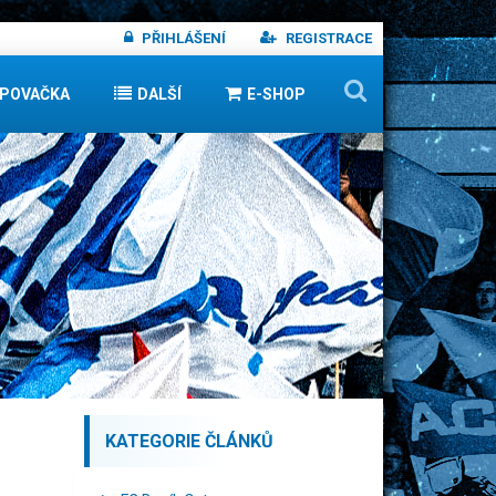
PŘIHLÁŠENÍ
REGISTRACE
IPOVAČKA
DALŠÍ
E-SHOP
KATEGORIE ČLÁNKŮ