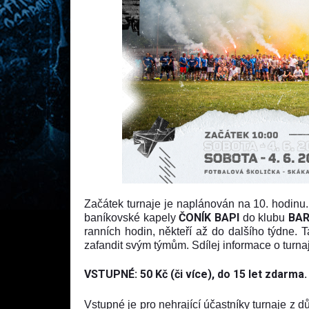
Začátek turnaje je naplánován na 10. hodinu
ČONÍK BAPI
BA
baníkovské kapely
do klubu
ranních hodin, někteří až do dalšího týdne. 
zafandit svým týmům. Sdílej informace o turnaji
VSTUPNÉ: 50 Kč (či více), do 15 let zdarma.
Vstupné je pro nehrající účastníky turnaje z 