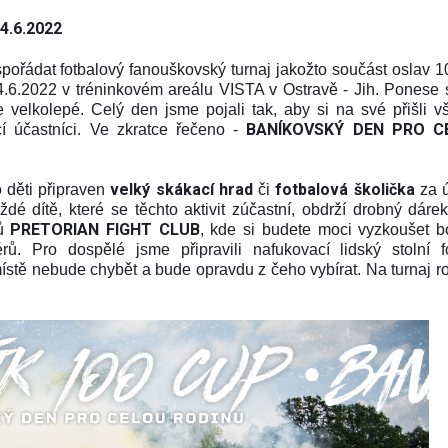
 4.6.2022
ořádat fotbalový fanouškovský turnaj jakožto součást oslav 10
4.6.2022 v tréninkovém areálu VISTA v Ostravě - Jih. Ponese 
 velkolepé. Celý den jsme pojali tak, aby si na své přišli vš
BANÍKOVSKÝ DEN PRO C
ící účastníci. Ve zkratce řečeno -
velký skákací hrad
fotbalová školička
o děti připraven
či
za ú
ždé dítě, které se těchto aktivit zúčastní, obdrží drobný dáre
PRETORIAN FIGHT CLUB
tů
, kde si budete moci vyzkoušet b
ů. Pro dospělé jsme připravili nafukovací lidský stolní fo
místě nebude chybět a bude opravdu z čeho vybírat. Na turnaj r