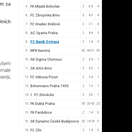
em za
FK Mladá Boleslav
5.
2
6:4
4
FC Zbrojovka Brno
6.
3
4:3
4
lních
FC Hradec Králové
7.
2
2:1
4
AC Sparta Praha
8.
2
4:4
3
FC Baník Ostrava
9.
2
1:4
3
MFK Karviná
9.
30
43:51
39
SK Sigma Olomouc
10.
2
3:4
1
 všem
SK Artis Brno
11.
2
3:5
1
 malé
enší,
FC Viktoria Plzeň
12.
2
2:4
1
Bohemians Praha 1905
13.
2
1:3
1
1. FC Slovácko
14.
2
2:6
1
FK Dukla Praha
15.
30
20:42
23
FK Pardubice
15.
2
1:4
0
SK Dynamo České Budějovice
16.
30
14:78
5
FC Zlín
16.
2
1:4
0