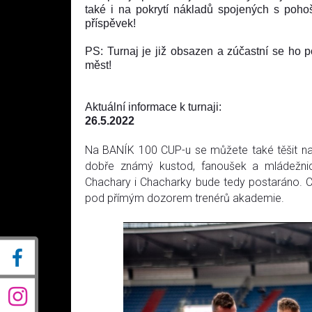
také i na pokrytí nákladů spojených s poh
příspěvek!
PS: Turnaj je již obsazen a zúčastní se ho p
měst!
Aktuální informace k turnaji:
26.5.2022
Na BANÍK 100 CUP-u se můžete také těšit na
dobře známý kustod, fanoušek a mládežnic
Chachary i Chacharky bude tedy postaráno. Ch
pod přímým dozorem trenérů akademie.