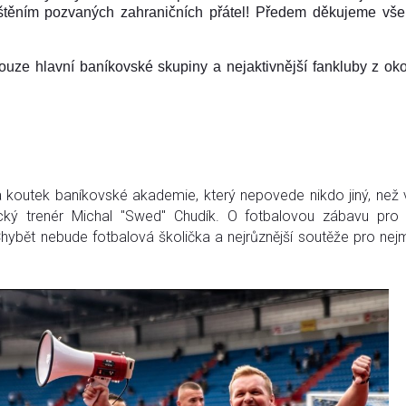
oštěním pozvaných zahraničních přátel! Předem děkujeme vš
ouze hlavní baníkovské skupiny a nejaktivnější fankluby z oko
 koutek baníkovské akademie, který nepovede nikdo jiný, než
ký trenér Michal "Swed" Chudík. O fotbalovou zábavu pro
ybět nebude fotbalová školička a nejrůznější soutěže pro nejm