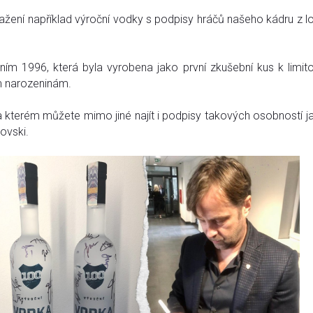
ažení například výroční vodky s podpisy hráčů našeho kádru z l
ním 1996, která byla vyrobena jako první zkušební kus k limit
ím narozeninám.
na kterém můžete mimo jiné najít i podpisy takových osobností j
ovski.