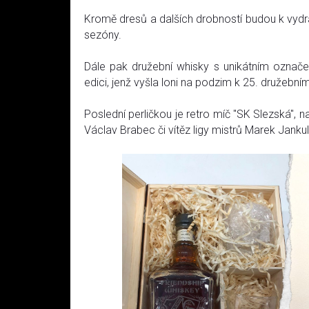
Kromě dresů a dalších drobností budou k vydr
sezóny.
Dále pak družební whisky s unikátním označe
edici, jenž vyšla loni na podzim k 25. družebn
Poslední perličkou je retro míč "SK Slezská", 
Václav Brabec či vítěz ligy mistrů Marek Jankul