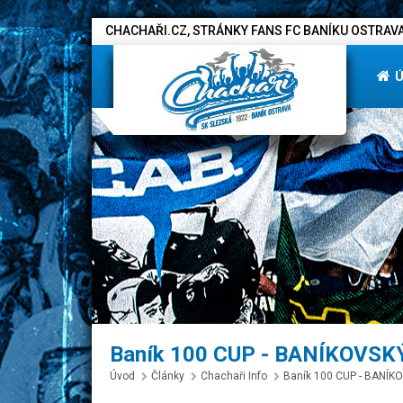
CHACHAŘI.CZ, STRÁNKY FANS FC BANÍKU OSTRAVA
Baník 100 CUP - BANÍKOVSK
Úvod
Články
Chachaři Info
Baník 100 CUP - BANÍ