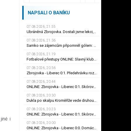
NAPSALI O BANÍKU
07.08.2026, 21.55
Ubráněná Zbrojovka. Dostali jsme lekci, řekl kapitán Klíma. Dulay překonal kamaráda
07.08.2026, 21.36
Samko se zájemcům připomněl gólem: Karviné jsem vděčný! Kam může odejít Štorman?
07.08.2026, 21.19
Fotbalové přestupy ONLINE: Slavný klub chce Mercada, Sparta ale měla nabídku odmítnout
07.08.2026, 20.56
Zbrojovka - Liberec 0:1. Předehrávku rozhodl Dulay, Bořil se při premiéře za Slovan zranil
07.08.2026, 20.44
ONLINE: Zbrojovka - Liberec 0:1. Skóroval Dulay, Bořil se při premiéře za Slovan zranil
07.08.2026, 20.30
Dukla po skalpu Kroměříže vede druhou ligu. Karviná zvítězila v Prostějově, remíza Ústí
07.08.2026, 20.23
ONLINE: Zbrojovka - Liberec 0:1. Skóroval Dulay, Bořil se při premiéře za Slovan zranil
iné i
07.08.2026, 20.00
ONLINE: Zbrojovka - Liberec 0:0. Domácí na vlně, Bořil se při premiéře za Slovan zranil