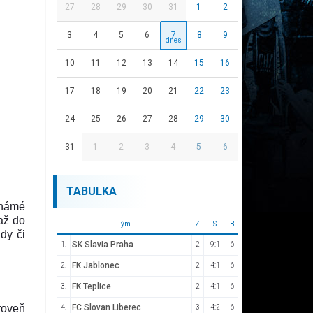
27
28
29
30
31
1
2
3
4
5
6
7
8
9
10
11
12
13
14
15
16
17
18
19
20
21
22
23
24
25
26
27
28
29
30
31
1
2
3
4
5
6
TABULKA
známé
až do
Tým
Z
S
B
dy či
SK Slavia Praha
1.
2
9:1
6
FK Jablonec
2.
2
4:1
6
FK Teplice
3.
2
4:1
6
roveň
FC Slovan Liberec
4.
3
4:2
6