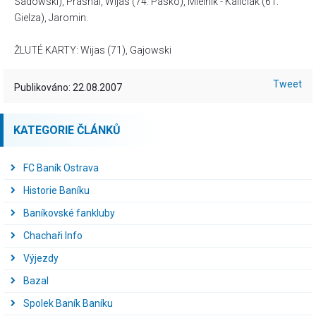
Sadowski), Prasnal, Wijas (74. Pasko), Mielnik - Kaliciak (61.
Gielza), Jaromin.
ŽLUTÉ KARTY: Wijas (71), Gajowski
Tweet
Publikováno: 22.08.2007
KATEGORIE ČLÁNKŮ
FC Baník Ostrava
Historie Baníku
Baníkovské fankluby
Chachaři Info
Výjezdy
Bazal
Spolek Baník Baníku