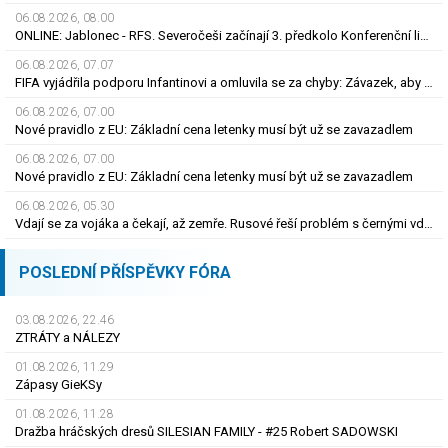
06.08.2026, 08.00
ONLINE: Jablonec - RFS. Severočeši začínají 3. předkolo Konferenční ligy na domácím hřišti
06.08.2026, 07.07
FIFA vyjádřila podporu Infantinovi a omluvila se za chyby: Závazek, aby se již neopakovaly
06.08.2026, 07.00
Nové pravidlo z EU: Základní cena letenky musí být už se zavazadlem
06.08.2026, 07.00
Nové pravidlo z EU: Základní cena letenky musí být už se zavazadlem
06.08.2026, 05.30
Vdají se za vojáka a čekají, až zemře. Rusové řeší problém s černými vdovami
POSLEDNÍ PŘÍSPĚVKY FÓRA
03.08.2026, 22.46
ZTRÁTY a NÁLEZY
01.08.2026, 11.29
Zápasy GieKSy
01.08.2026, 11.28
Dražba hráčských dresů SILESIAN FAMILY - #25 Robert SADOWSKI