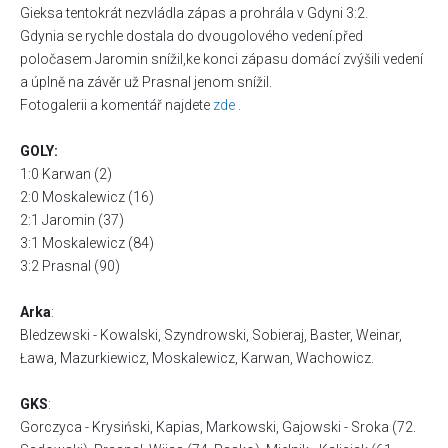
Gieksa tentokrát nezvládla zápas a prohrála v Gdyni 3:2.
Gdynia se rychle dostala do dvougolového vedení.před
poločasem Jaromin snížil,ke konci zápasu domácí zvýšili vedení
a úplně na závěr už Prasnal jenom snížil.
Fotogalerii a komentář najdete
zde
.
GOLY:
1:0 Karwan (2)
2:0 Moskalewicz (16)
2:1 Jaromin (37)
3:1 Moskalewicz (84)
3:2 Prasnal (90)
Arka
:
Bledzewski - Kowalski, Szyndrowski, Sobieraj, Baster, Weinar,
Ława, Mazurkiewicz, Moskalewicz, Karwan, Wachowicz.
GKS
:
Gorczyca - Krysiński, Kapias, Markowski, Gajowski - Sroka (72.