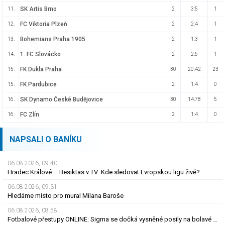
SK Artis Brno
11.
2
3:5
1
FC Viktoria Plzeň
12.
2
2:4
1
Bohemians Praha 1905
13.
2
1:3
1
1. FC Slovácko
14.
2
2:6
1
FK Dukla Praha
15.
30
20:42
23
FK Pardubice
15.
2
1:4
0
SK Dynamo České Budějovice
16.
30
14:78
5
FC Zlín
16.
2
1:4
0
NAPSALI O BANÍKU
06.08.2026, 09.40
Hradec Králové – Besiktas v TV: Kde sledovat Evropskou ligu živě?
06.08.2026, 09.31
Hledáme místo pro mural Milana Baroše
06.08.2026, 08.58
Fotbalové přestupy ONLINE: Sigma se dočká vysněné posily na bolavé místo, přichází Švéd