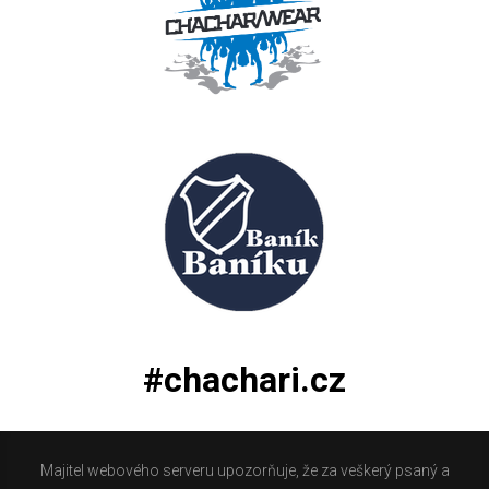
#chachari.cz
Majitel webového serveru upozorňuje, že za veškerý psaný a