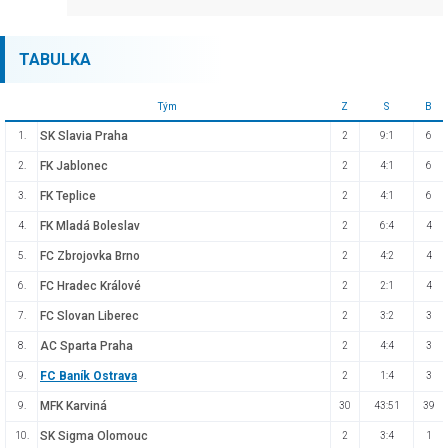
TABULKA
Tým
Z
S
B
SK Slavia Praha
1.
2
9:1
6
FK Jablonec
2.
2
4:1
6
FK Teplice
3.
2
4:1
6
FK Mladá Boleslav
4.
2
6:4
4
FC Zbrojovka Brno
5.
2
4:2
4
FC Hradec Králové
6.
2
2:1
4
FC Slovan Liberec
7.
2
3:2
3
AC Sparta Praha
8.
2
4:4
3
FC Baník Ostrava
9.
2
1:4
3
MFK Karviná
9.
30
43:51
39
SK Sigma Olomouc
10.
2
3:4
1