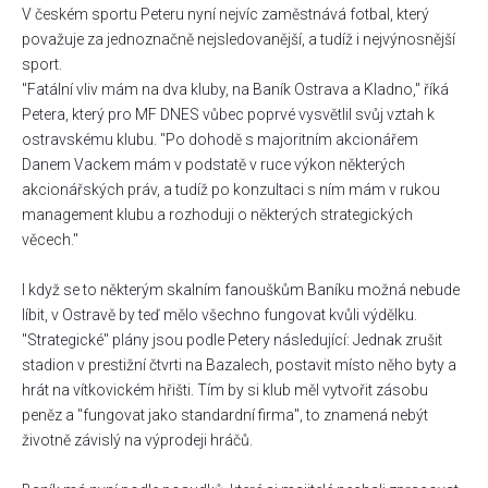
V českém sportu Peteru nyní nejvíc zaměstnává fotbal, který
považuje za jednoznačně nejsledovanější, a tudíž i nejvýnosnější
sport.
"Fatální vliv mám na dva kluby, na Baník Ostrava a Kladno," říká
Petera, který pro MF DNES vůbec poprvé vysvětlil svůj vztah k
ostravskému klubu. "Po dohodě s majoritním akcionářem
Danem Vackem mám v podstatě v ruce výkon některých
akcionářských práv, a tudíž po konzultaci s ním mám v rukou
management klubu a rozhoduji o některých strategických
věcech."
I když se to některým skalním fanouškům Baníku možná nebude
líbit, v Ostravě by teď mělo všechno fungovat kvůli výdělku.
"Strategické" plány jsou podle Petery následující: Jednak zrušit
stadion v prestižní čtvrti na Bazalech, postavit místo něho byty a
hrát na vítkovickém hřišti. Tím by si klub měl vytvořit zásobu
peněz a "fungovat jako standardní firma", to znamená nebýt
životně závislý na výprodeji hráčů.