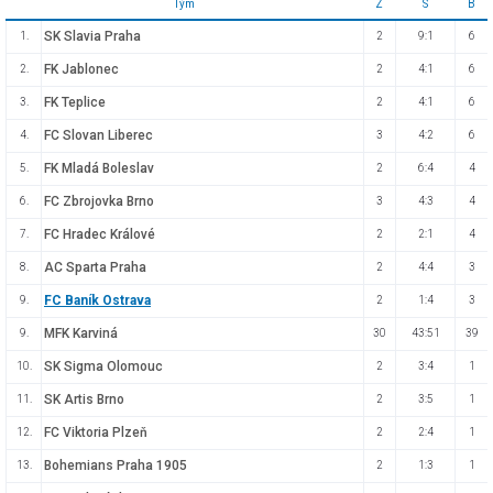
Tým
Z
S
B
SK Slavia Praha
1.
2
9:1
6
FK Jablonec
2.
2
4:1
6
FK Teplice
3.
2
4:1
6
FC Slovan Liberec
4.
3
4:2
6
FK Mladá Boleslav
5.
2
6:4
4
FC Zbrojovka Brno
6.
3
4:3
4
FC Hradec Králové
7.
2
2:1
4
AC Sparta Praha
8.
2
4:4
3
FC Baník Ostrava
9.
2
1:4
3
MFK Karviná
9.
30
43:51
39
SK Sigma Olomouc
10.
2
3:4
1
SK Artis Brno
11.
2
3:5
1
FC Viktoria Plzeň
12.
2
2:4
1
Bohemians Praha 1905
13.
2
1:3
1