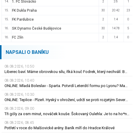
1. FC Slovácko
14.
2
2:6
1
FK Dukla Praha
15.
30
20:42
23
FK Pardubice
15.
2
1:4
0
SK Dynamo České Budějovice
16.
30
14:78
5
FC Zlín
16.
2
1:4
0
NAPSALI O BANÍKU
08.08.2026, 10.50
Liberec baví. Máme obrovskou sílu, říká kouč Fodrek, který nechválí. Bořil? Nic vážného
08.08.2026, 10.40
ONLINE: Mladá Boleslav - Sparta. Potvrdí Letenští formu po Lyonu? Macek proti svým
08.08.2026, 10.30
ONLINE: Teplice - Plzeň. Hyský v ohrožení, udrží se proti rozjetým Severočechům?
08.08.2026, 09.00
Tři góly za osm minut, nováček kouše. Šokovaný Oulehla: Je to na ho*no, řešíme posily
08.08.2026, 08.45
Potřetí v roce do Malšovické arény. Baník míří do Hradce Králové