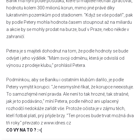
Baník má nyní podle posudků, které si majitelé nechali zpracovat,
hodnotu kolem 300 milionů korun, mimo jiné právě díky
lukrativním pozemkům pod stadionem. "Když se vše podaří", pak
by podle Petery mohla hodnota časem stoupnout až na miliardu
a akcie by se mohly prodat na burze, buď v Praze, nebo někde v
zahraničí.
Petera je s majiteli dohodnut na tom, že podle hodnoty se bude
odvíjet i jeho výdělek. "Mám svoji odměnu, která je odvislá od
výnosu z prodeje klubu," prohlásil Petera.
Podmínkou, aby se Baníku i ostatním klubům dařilo, je podle
Petery vymýtit korupci. "Je nesmyslné říkat, že korupce neexistuje.
To samozřejmě není pravda. Ale není to tak hrozné, tak strašné,
jak je to podáváno," míní Petera, podle něhož ani uplacený
rozhodčí nedokáže zařídit vše. Protože očista je v zájmu těch,
kteří fotbal platí, prý přijde brzy. "Ten proces bude trvat možná dva
tři roky." převzato z www.idnes.cz
CO VY NA TO ? :-(