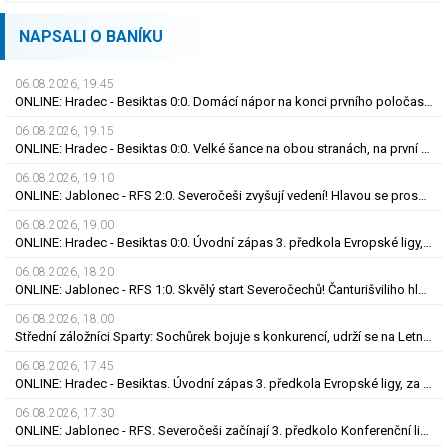
NAPSALI O BANÍKU
06.08.2026, 19.45
ONLINE: Hradec - Besiktas 0:0. Domácí nápor na konci prvního poločasu, branka zatím nepadla
06.08.2026, 19.15
ONLINE: Hradec - Besiktas 0:0. Velké šance na obou stranách, na první gól se zatím čeká
06.08.2026, 19.10
ONLINE: Jablonec - RFS 2:0. Severočeši zvyšují vedení! Hlavou se prosadil Polidar
06.08.2026, 19.00
ONLINE: Hradec - Besiktas 0:0. Úvodní zápas 3. předkola Evropské ligy, za hosty hraje Černý
06.08.2026, 18.20
ONLINE: Jablonec - RFS 1:0. Skvělý start Severočechů! Čanturišviliho hlavička skončila v síti
06.08.2026, 18.00
Střední záložníci Sparty: Sochůrek bojuje s konkurencí, udrží se na Letné Hollý?
06.08.2026, 17.45
ONLINE: Hradec - Besiktas. Úvodní zápas 3. předkola Evropské ligy, za hosty hraje Černý
06.08.2026, 17.30
ONLINE: Jablonec - RFS. Severočeši začínají 3. předkolo Konferenční ligy na domácím hřišti