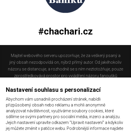
#chachari.cz
Majitel webového serveru upozorňuje, že za veškerý psaný a
jiný obsah nezodpovídá on, nýbrž přímý autor. Od jakéhokoliv
názoru se distancuje, a rozhodně se s ním neztotožňuje, pouze
zprostředkovává prostor pro vyjádření názoru fanoušků
Baníku Ostrava na internetu. Stránka na které se právě
Nastavení souhlasu s personalizací
nacházíte obsahuje materiál, který někteří lidé mohou
považovat za kontroverzní. Provozovatelé těchto stránek
Abychom vám usnadnili procházení stránek, nabídli
nejsou dle právní úpravy zákona č. 480/2004 Sb., o některých
přizpůsobený obsah nebo reklamu a mohli anonymně
službách informační společnosti a o změně některých zákonů
analyzovat návštěvnost, využíváme soubory cookies, které
(zákon o některých službách informační společnosti) a
sdílíme se svými partnery pro sociální média, inzerci a analýzu.
Jejich nastavení upravíte odkazem "Upravit nastavení" a kdykoliv
zejména §6 citovaného zákona, odpovědni za příspěvky
jej můžete změnit v patičce webu. Podrobnější informace najdete
návštěvníků těchto stránek.