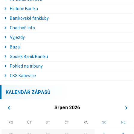
Historie Baníku
Baníkovské fankluby
Chachaři Info
Výjezdy
Bazal
Spolek Baník Baníku
Pohled na tribuny
GKS Katowice
KALENDÁŘ ZÁPASŮ
Srpen 2026
PO
ÚT
ST
ČT
PÁ
SO
NE