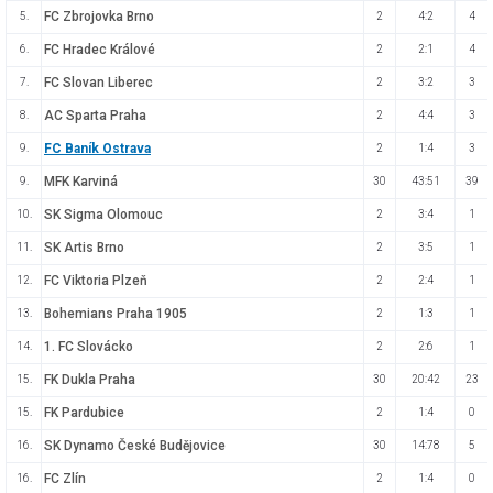
FC Zbrojovka Brno
5.
2
4:2
4
FC Hradec Králové
6.
2
2:1
4
FC Slovan Liberec
7.
2
3:2
3
AC Sparta Praha
8.
2
4:4
3
FC Baník Ostrava
9.
2
1:4
3
MFK Karviná
9.
30
43:51
39
SK Sigma Olomouc
10.
2
3:4
1
SK Artis Brno
11.
2
3:5
1
FC Viktoria Plzeň
12.
2
2:4
1
Bohemians Praha 1905
13.
2
1:3
1
1. FC Slovácko
14.
2
2:6
1
FK Dukla Praha
15.
30
20:42
23
FK Pardubice
15.
2
1:4
0
SK Dynamo České Budějovice
16.
30
14:78
5
FC Zlín
16.
2
1:4
0