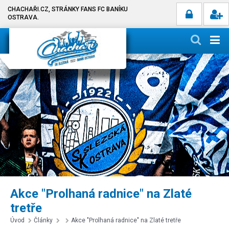
CHACHAŘI.CZ, STRÁNKY FANS FC BANÍKU
OSTRAVA.
Akce "Prolhaná radnice" na Zlaté
tretře
Úvod
Články
Akce "Prolhaná radnice" na Zlaté tretře