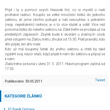
Přijď i ty s pomocí svých hlasivek říct, co si myslíš o naší
prolhané radnici. Koupilo se velké množství lístků do jednoho
sektoru, ať jsme všichni pokupě a náš nesouhlas s jednáním
(resp. nejednáním) radnice, je o to více slyšet a vidět. Více než
polovina lístků do našeho sektoru na Zlaté tretře se prodala už na
předešlých zápasech. Zbytek bude k dostání u známých osob
před vstupem na Zlatou tretru zhruba od 15:30. Platí pravidlo, kdo
dřív příjde, ten dřív mele.
Kdo už má koupený lístek do jiného sektoru a chtěl by také
vyjádřit svůj názor stačí, když přijde k nám do sektoru a připojí se
k nám.
Zlatá tretra se koná v úterý 31. 5. 2011. Hlavní program začíná od
17:30.
Tweet
Publikováno: 30.05.2011
KATEGORIE ČLÁNKŮ
FC Baník Ostrava