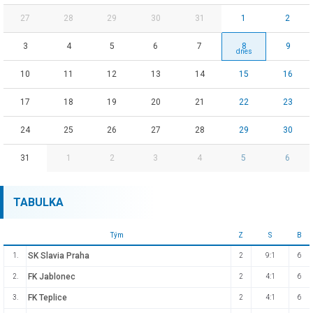
27
28
29
30
31
1
2
3
4
5
6
7
8
9
10
11
12
13
14
15
16
17
18
19
20
21
22
23
24
25
26
27
28
29
30
31
1
2
3
4
5
6
TABULKA
Tým
Z
S
B
SK Slavia Praha
1.
2
9:1
6
FK Jablonec
2.
2
4:1
6
FK Teplice
3.
2
4:1
6