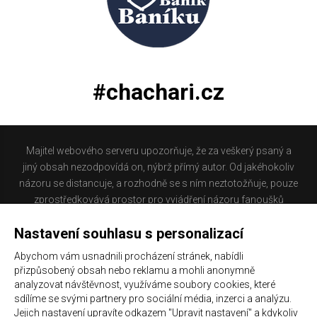
#chachari.cz
Majitel webového serveru upozorňuje, že za veškerý psaný a
jiný obsah nezodpovídá on, nýbrž přímý autor. Od jakéhokoliv
názoru se distancuje, a rozhodně se s ním neztotožňuje, pouze
zprostředkovává prostor pro vyjádření názoru fanoušků
Baníku Ostrava na internetu. Stránka na které se právě
Nastavení souhlasu s personalizací
nacházíte obsahuje materiál, který někteří lidé mohou
považovat za kontroverzní. Provozovatelé těchto stránek
Abychom vám usnadnili procházení stránek, nabídli
nejsou dle právní úpravy zákona č. 480/2004 Sb., o některých
přizpůsobený obsah nebo reklamu a mohli anonymně
službách informační společnosti a o změně některých zákonů
analyzovat návštěvnost, využíváme soubory cookies, které
(zákon o některých službách informační společnosti) a
sdílíme se svými partnery pro sociální média, inzerci a analýzu.
Jejich nastavení upravíte odkazem "Upravit nastavení" a kdykoliv
zejména §6 citovaného zákona, odpovědni za příspěvky