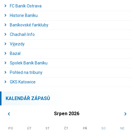
FC Baník Ostrava
Historie Baníku
Baníkovské fankluby
Chachaři Info
Výjezdy
Bazal
Spolek Baník Baníku
Pohled na tribuny
GKS Katowice
KALENDÁŘ ZÁPASŮ
Srpen 2026
PO
ÚT
ST
ČT
PÁ
SO
NE