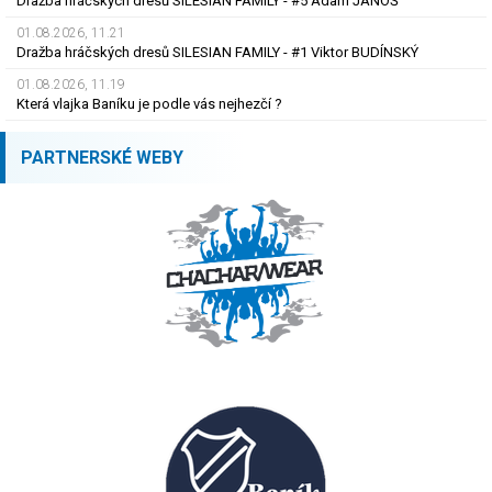
Dražba hráčských dresů SILESIAN FAMILY - #5 Adam JÁNOŠ
01.08.2026, 11.21
Dražba hráčských dresů SILESIAN FAMILY - #1 Viktor BUDÍNSKÝ
01.08.2026, 11.19
Která vlajka Baníku je podle vás nejhezčí ?
PARTNERSKÉ WEBY