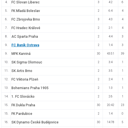
FC Slovan Liberec
4.
3
4:2
6
FK Mladá Boleslav
5.
2
6:4
4
FC Zbrojovka Brno
6.
3
4:3
4
FC Hradec Králové
7.
2
2:1
4
AC Sparta Praha
8.
2
4:4
3
FC Baník Ostrava
9.
2
1:4
3
MFK Karviná
9.
30
43:51
39
SK Sigma Olomouc
10.
2
3:4
1
SK Artis Brno
11.
2
3:5
1
FC Viktoria Plzeň
12.
2
2:4
1
Bohemians Praha 1905
13.
2
1:3
1
1. FC Slovácko
14.
2
2:6
1
FK Dukla Praha
15.
30
20:42
23
FK Pardubice
15.
2
1:4
0
SK Dynamo České Budějovice
16.
30
14:78
5