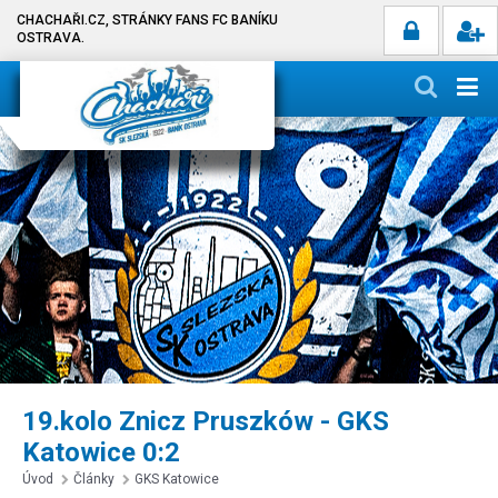
CHACHAŘI.CZ, STRÁNKY FANS FC BANÍKU
OSTRAVA.
19.kolo Znicz Pruszków - GKS
Katowice 0:2
Úvod
Články
GKS Katowice