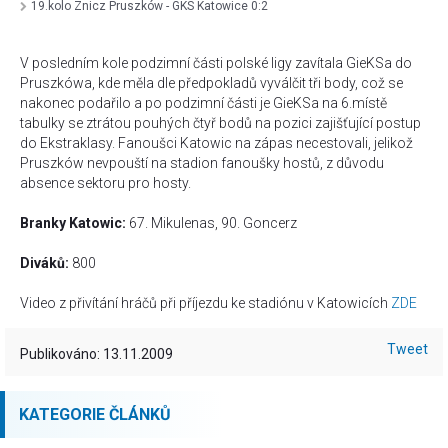
19.kolo Znicz Pruszków - GKS Katowice 0:2
V posledním kole podzimní části polské ligy zavítala GieKSa do
Pruszkówa, kde měla dle předpokladů vyválčit tři body, což se
nakonec podařilo a po podzimní části je GieKSa na 6.místě
tabulky se ztrátou pouhých čtyř bodů na pozici zajišťující postup
do Ekstraklasy. Fanoušci Katowic na zápas necestovali, jelikož
Pruszków nevpouští na stadion fanoušky hostů, z důvodu
absence sektoru pro hosty.
Branky Katowic:
67. Mikulenas, 90. Goncerz
Diváků:
800
Video z přivítání hráčů při příjezdu ke stadiónu v Katowicích
ZDE
Tweet
Publikováno: 13.11.2009
KATEGORIE ČLÁNKŮ