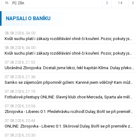
FC Zlín
16.
2
1:4
0
NAPSALI O BANÍKU
08.08.2026, 04.00
Kvůli suchu platí i zákazy rozdělávání ohně či kouření. Pozor, pokuty jsou obří
08.08.2026, 04.00
Kvůli suchu platí i zákazy rozdělávání ohně či kouření. Pozor, pokuty jsou obří
07.08.2026, 21.55
Ubráněná Zbrojovka. Dostali jsme lekci, řekl kapitán Klíma. Dulay překonal kamaráda
07.08.2026, 21.36
Samko se zájemcům připomněl gólem: Karviné jsem vděčný! Kam může odejít Štorman?
07.08.2026, 21.19
Fotbalové přestupy ONLINE: Slavný klub chce Mercada, Sparta ale měla nabídku odmítnout
07.08.2026, 20.56
Zbrojovka - Liberec 0:1. Předehrávku rozhodl Dulay, Bořil se při premiéře za Slovan zranil
07.08.2026, 20.44
ONLINE: Zbrojovka - Liberec 0:1. Skóroval Dulay, Bořil se při premiéře za Slovan zranil
07.08.2026, 20.30