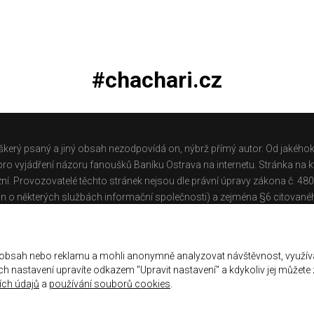
#chachari.cz
škerý psaný a jiný obsah nezodpovídá on, nýbrž přímý autor. Od jakéhok
o vyjádření názoru fanoušků Baníku Ostrava na internetu. Stránka na kt
ní. Provozovatelé těchto stránek nejsou dle právní úpravy zákona č. 48
n o některých službách informační společnosti) a zejména §6 citované
těchto stránek.
Galerie
|
Historie
|
Zprac. osobních údajů
|
Kontakt
 obsah nebo reklamu a mohli anonymně analyzovat návštěvnost, využív
jich nastavení upravíte odkazem "Upravit nastavení" a kdykoliv jej můžete
ch údajů
a
používání souborů cookies
.
ena.