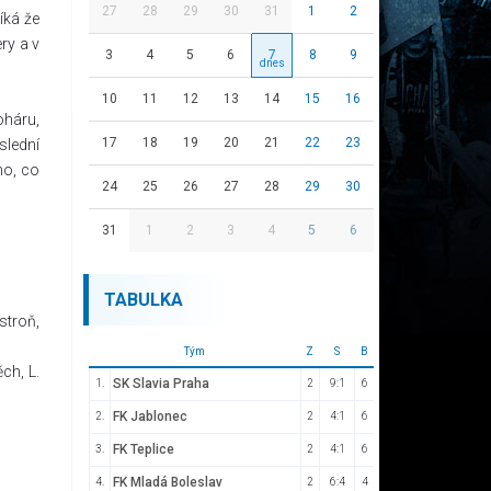
27
28
29
30
31
1
2
íká že
ry a v
3
4
5
6
7
8
9
10
11
12
13
14
15
16
oháru,
17
18
19
20
21
22
23
slední
ho, co
24
25
26
27
28
29
30
31
1
2
3
4
5
6
TABULKA
ystroň,
Tým
Z
S
B
ch, L.
SK Slavia Praha
1.
2
9:1
6
FK Jablonec
2.
2
4:1
6
FK Teplice
3.
2
4:1
6
FK Mladá Boleslav
4.
2
6:4
4