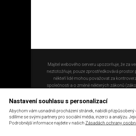
Majitel webového serveru upozorňuje, že za ve
neztotožňuje, pouze zprostředkovává prostor pr
někteří lidé mohou považovat za kontroverz
společnosti a o změně některých zákonů (záko
Nastavení souhlasu s personalizací
Abychom vám usnadnili procházení stránek, nabídli přizpůsobený
sdílíme se svými partnery pro sociální média, inzerci a analýzu. Je
Podrobnější informace najdete v našich
Zásadách ochrany osobní
Copyright 2021 ©
Chachaři.cz
Všechna práva vyhraz