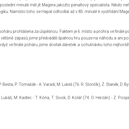
oslední minutě měl jít Magera jakožto penaltový specialista. Nikdo neř
logiku. Namísto toho se Hapal odhodlal až v 85. minutě k vystřídání Mage
 poháru prohlášena za úspěšnou. Faktem je 6. místo a prohra ve finále p
ivé většině zápasů jsme předváděli špatnou hru pouze na náhodu a ani po
když ve finále poháru jsme dostali dáreček a ochutnávku toho nejhorší
. Besta, P. Tomašák - A. Varadi, M. Lukeš (76. R. Slončík), Z. Staněk, D. B
. Lukáš, M. Kadlec - T. Kóňa, T. Sivok, D. Kolář (74. O. Herzán) - Z. Pospě