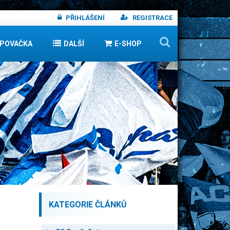
PŘIHLÁŠENÍ
REGISTRACE
IPOVAČKA
DALŠÍ
E-SHOP
KATEGORIE ČLÁNKŮ