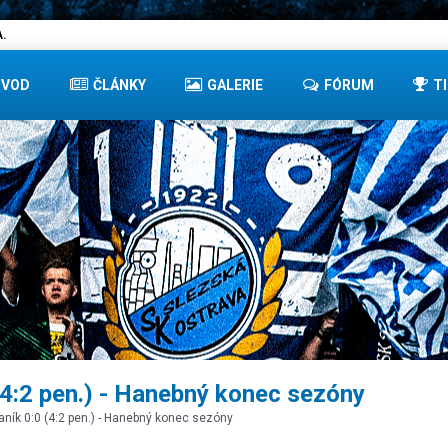
.
ÚVOD
ČLÁNKY
GALERIE
FÓRUM
T
(4:2 pen.) - Hanebný konec sezóny
aník 0:0 (4:2 pen.) - Hanebný konec sezóny