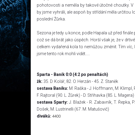
pohotovosti a neměla by takové útočné choutky. V p
by jsme vyhráli, ale aspoň by střídání měla určitou 
poslední Žůrka.
Sezona je tedy u konce, podle Hapala už před finále
což se dá brát jako úspěch. Horší však je, že v drt
celkem vydařená kola to nemůžou změnit. Tím víc, 
jsme tento rok mohli vidět.....
Sparta - Baník 0:0 (4:2 po penaltách)
žk:
35. D. Kolář, 82. O. Herzán - 45. Z. Staněk
sestava Baníku:
M. Raška - J. Hoffmann, M. Klimpl, P
F. Rajtoral (90. L. Žůrek) - D. Střihavka (85. L. Magera)
sestava Sparty:
J. Blažek - R. Zabavník, T. Řepka, P
Došek, M. Lustrinelli (67. M. Matušovič)
diváků:
4400