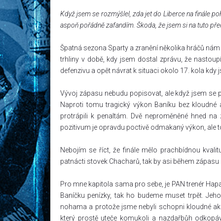
Když jsem se rozmýšlel, zda jet do Liberce na finále po
aspoň pořádně zafandím. Škoda, že jsem si na tuto před
Špatná sezona Sparty a zranění několika hráčů nám 
trhliny v době, kdy jsem dostal zprávu, že nastou
defenzivu a opět návrat k situaci okolo 17. kola kdy 
Vývoj zápasu nebudu popisovat, ale když jsem se po
Naproti tomu tragický výkon Baníku bez kloudné a
protrápili k penaltám. Dvě neproměněné hned na z
pozitivum je opravdu poctivě odmakaný výkon, ale to
Nebojím se říct, že finále mělo prachbídnou kvali
patnácti stovek Chacharů, tak by asi během zápasu pu
Pro mne kapitola sama pro sebe, je PAN trenér Hapal
Baníčku penízky, tak ho budeme muset trpět. Jeho 
nohama a protože jsme nebyli schopni kloudné akce
který prostě uteče komukoli a nazdařbůh odkopáva