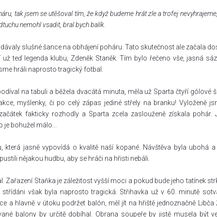
háru, tak jsem se utěšoval tím, že když budeme hrát zle a trofej nevyhrajeme,
tuchu nemohl vsadit, bral bych balík.
dávaly slušné šance na obhájení poháru. Tato skutečnost ale začala do
pí už teď legenda klubu, Zdeněk Staněk. Tím bylo řečeno vše, jasná sá
jsme hráli naprosto tragický fotbal.
díval na tabuli a běžela dvacátá minuta, měla už Sparta čtyří gólové š
kce, myšlenky, či po celý zápas jediné střely na branku! Vyloženě j
ačátek fakticky rozhodly a Sparta zcela zaslouženě získala pohár. 
 je bohužel málo...
tu, která jasně vypovídá o kvalitě naší kopané. Návštěva byla ubohá a
stili nějakou hudbu, aby se hráči na hřisti nebáli.
. Zařazení Staňka je záležitost vyšší moci a pokud bude jeho tatínek str
střídáni však byla naprosto tragická. Střihavka už v 60. minutě sotva
 a hlavně v útoku podržet balón, měl jít na hřiště jednoznačně Libča 
né balony by určitě dobíhal. Obrana soupeře by jistě musela být ve