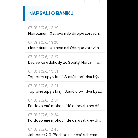
NAPSALI O BANÍKU
07.08.2026, 13.29
Planetárium Ostrava nabídne pozorování největšího zatmění Slunce za mnoho let
07.08.2026, 13.29
Planetárium Ostrava nabídne pozorování největšího zatmění Slunce za mnoho let
07.08.2026, 13.27
Dva velké odchody ze Sparty! Haraslín chce do Arábie, co podmínky Kuchtova transferu?
07.08.2026, 13.01
Top přestupy v kraji: Staříč ulovil dva bývalé ligové hráče z ostravského Baníku
07.08.2026, 13.01
Top přestupy v kraji: Staříč ulovil dva bývalé ligové hráče z ostravského Baníku
07.08.2026, 12.54
Po dovolené mohou lidé darovat krev dříve. FN Ostrava zavádí nové testování
07.08.2026, 12.54
Po dovolené mohou lidé darovat krev dříve. FN Ostrava zavádí nové testování
07.08.2026, 12.45
Jablonec 2.0: Přechod na nové schéma funguje. Dvojice Srbů klíčem k modernímu stylu