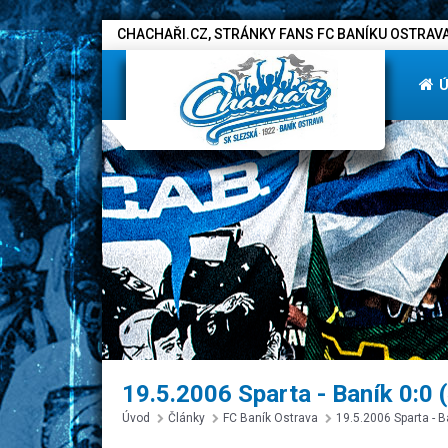
CHACHAŘI.CZ, STRÁNKY FANS FC BANÍKU OSTRAVA
19.5.2006 Sparta - Baník 0:0 
Úvod
Články
FC Baník Ostrava
19.5.2006 Sparta - B