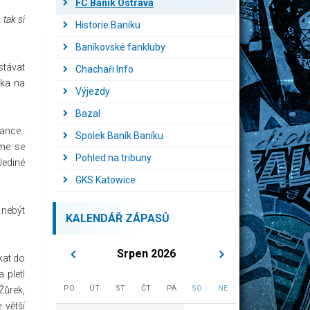
FC Baník Ostrava
 tak si
Historie Baníku
Baníkovské fankluby
stávat
Chachaři Info
zka na
Výjezdy
Bazal
ance..
Spolek Baník Baníku
sme se
Pohled na tribuny
Jediné
GKS Katowice
 nebýt
KALENDÁŘ ZÁPASŮ
Srpen 2026
kat do
 pletl
PO
ÚT
ST
ČT
PÁ
SO
NE
Žůrek,
 větší