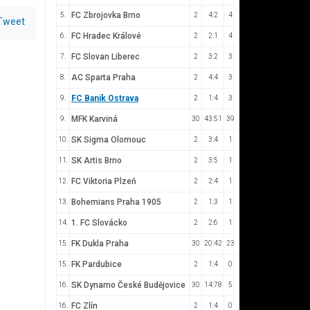
FC Zbrojovka Brno
5.
2
4:2
4
Tweet
FC Hradec Králové
6.
2
2:1
4
FC Slovan Liberec
7.
2
3:2
3
AC Sparta Praha
8.
2
4:4
3
FC Baník Ostrava
9.
2
1:4
3
MFK Karviná
9.
30
43:51
39
SK Sigma Olomouc
10.
2
3:4
1
SK Artis Brno
11.
2
3:5
1
FC Viktoria Plzeň
12.
2
2:4
1
Bohemians Praha 1905
13.
2
1:3
1
1. FC Slovácko
14.
2
2:6
1
FK Dukla Praha
15.
30
20:42
23
FK Pardubice
15.
2
1:4
0
SK Dynamo České Budějovice
16.
30
14:78
5
FC Zlín
16.
2
1:4
0