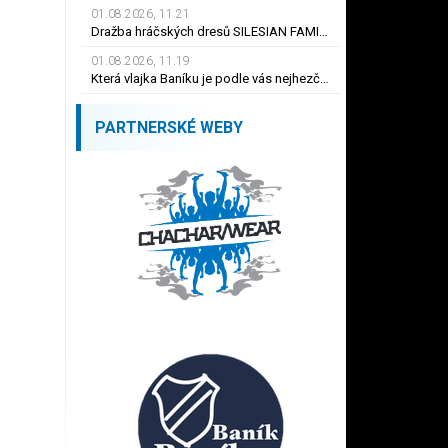
01.08.2026, 11.21
Dražba hráčských dresů SILESIAN FAMILY - #1 Viktor BUDÍNSKÝ
01.08.2026, 11.19
Která vlajka Baníku je podle vás nejhezčí ?
PARTNERSKÉ WEBY