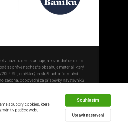
oliv názoru se distancuje, a rozhodně se s ním
eré se právě nacházíte obsahuje materiál, který
0/2004 Sb., o některých službách informační
ho zákona, odpovědni za příspěvky návštěvníků
Souhlasím
áme soubory cookies, které
 změnit v patičce webu.
Upravit nastavení
Created by