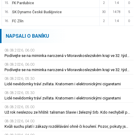
FK Pardubice
15.
2
1:4
0
SK Dynamo České Budějovice
16.
30
14:78
5
FC Zlín
16.
2
1:4
0
NAPSALI O BANÍKU
08.08.2026, 06.00
Podívejte se na miminka narozená v Moravskoslezském kraji ve 32. týdnu roku 2026
08.08.2026, 06.00
Podívejte se na miminka narozená v Moravskoslezském kraji ve 32. týdnu roku 2026
08.08.2026, 05.30
Lidé nevědomky tráví zvířata. Kratomem i elektronickými cigaretami
08.08.2026, 05.30
Lidé nevědomky tráví zvířata. Kratomem i elektronickými cigaretami
08.08.2026, 05.00
Už rok neslezou ze hřiště: talisman Slavie i železný Srb. Kdo nechyběl pět let?
08.08.2026, 04.00
Kvůli suchu platí i zákazy rozdělávání ohně či kouření. Pozor, pokuty jsou obří