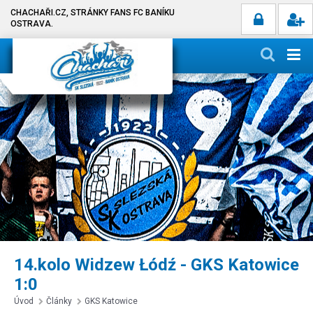
CHACHAŘI.CZ, STRÁNKY FANS FC BANÍKU
OSTRAVA.
14.kolo Widzew Łódź - GKS Katowice
1:0
Úvod
Články
GKS Katowice