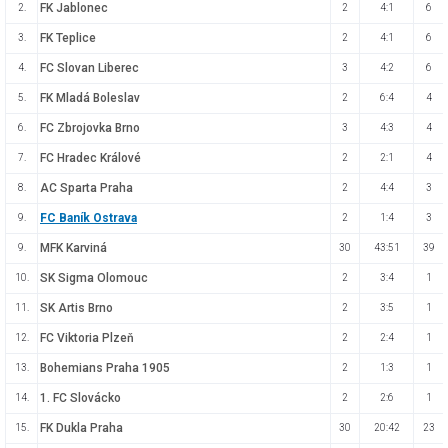
FK Jablonec
2.
2
4:1
6
FK Teplice
3.
2
4:1
6
FC Slovan Liberec
4.
3
4:2
6
FK Mladá Boleslav
5.
2
6:4
4
FC Zbrojovka Brno
6.
3
4:3
4
FC Hradec Králové
7.
2
2:1
4
AC Sparta Praha
8.
2
4:4
3
FC Baník Ostrava
9.
2
1:4
3
MFK Karviná
9.
30
43:51
39
SK Sigma Olomouc
10.
2
3:4
1
SK Artis Brno
11.
2
3:5
1
FC Viktoria Plzeň
12.
2
2:4
1
Bohemians Praha 1905
13.
2
1:3
1
1. FC Slovácko
14.
2
2:6
1
FK Dukla Praha
15.
30
20:42
23