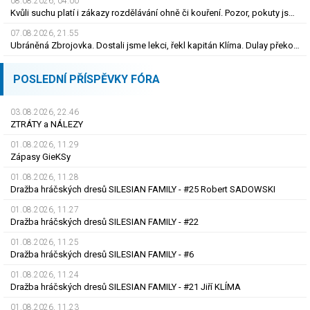
08.08.2026, 04.00
Kvůli suchu platí i zákazy rozdělávání ohně či kouření. Pozor, pokuty jsou obří
07.08.2026, 21.55
Ubráněná Zbrojovka. Dostali jsme lekci, řekl kapitán Klíma. Dulay překonal kamaráda
POSLEDNÍ PŘÍSPĚVKY FÓRA
03.08.2026, 22.46
ZTRÁTY a NÁLEZY
01.08.2026, 11.29
Zápasy GieKSy
01.08.2026, 11.28
Dražba hráčských dresů SILESIAN FAMILY - #25 Robert SADOWSKI
01.08.2026, 11.27
Dražba hráčských dresů SILESIAN FAMILY - #22
01.08.2026, 11.25
Dražba hráčských dresů SILESIAN FAMILY - #6
01.08.2026, 11.24
Dražba hráčských dresů SILESIAN FAMILY - #21 Jiří KLÍMA
01.08.2026, 11.23