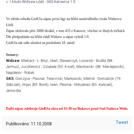
14.kolo Widzew Łódź - GKS Katowice 1:0
Ve středu sehrála GieKSa zápas první ligy na hřišti nenáviděného rivala Widzewu
Łódź.
Zápas sledovalo přes 5000 diváků, v tom 433 z Katowic, všichni ve žlutých tričkách.
Dle předpokladu na hřišti vládl Widzew a zápas vyhrál 1:0.
GieKSa tak stále zůstává na posledním 18. místě.
Sestavy:
Widzew:
Mielcarz - Ł. Broź, Ukah, Stawarczyk, Lisowski - Budka (88.
Jarmuż), Juszkiewicz , Oziębała (90. Kisiel), Masłowski
(68. Mierzejewski),
Napoleoni - Robak.
GKS:
Gorczyca - Prasnal, Treściński, Markowski, Mielnik - Domżalski (79.
Sobczak), Wijas (89. Bonk), Iwan, Plewnia - Mikulenas (85. Kaliciak),
Janoszka.
Další zápas odehraje GieKSa zítra od 11:30 na Bukowe proti Stal Stalowa Wola.
Tweet
Publikováno: 11.10.2008