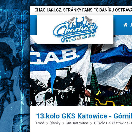
CHACHAŘI.CZ, STRÁNKY FANS FC BANÍKU OSTRAVA
13.kolo GKS Katowice - Górni
Úvod
Články
GKS Katowice
13.kolo GKS Katowice - 