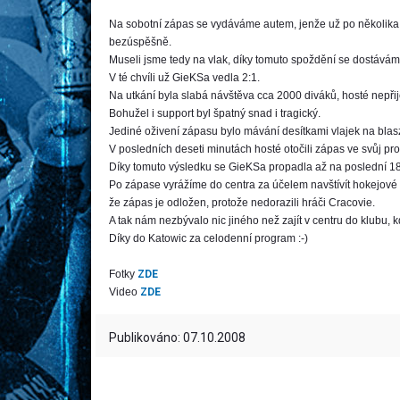
Na sobotní zápas se vydáváme autem, jenže už po několika 
bezúspěšně.
Museli jsme tedy na vlak, díky tomuto spoždění se dostávám
V té chvíli už GieKSa vedla 2:1.
Na utkání byla slabá návštěva cca 2000 diváků, hosté nepřije
Bohužel i support byl špatný snad i tragický.
Jediné oživení zápasu bylo mávání desítkami vlajek na blas
V posledních deseti minutách hosté otočili zápas ve svůj pr
Díky tomuto výsledku se GieKSa propadla až na poslední 18.
Po zápase vyrážíme do centra za účelem navštívít hokejové 
že zápas je odložen, protože nedorazili hráči Cracovie.
A tak nám nezbývalo nic jiného než zajít v centru do klubu,
Díky do Katowic za celodenní program :-)
Fotky
ZDE
Video
ZDE
Publikováno: 07.10.2008