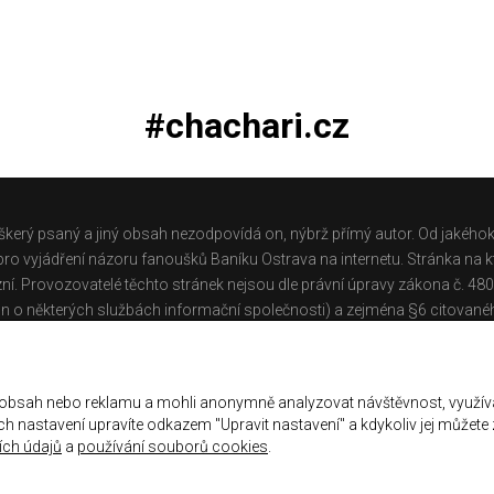
#chachari.cz
škerý psaný a jiný obsah nezodpovídá on, nýbrž přímý autor. Od jakéhok
o vyjádření názoru fanoušků Baníku Ostrava na internetu. Stránka na kt
ní. Provozovatelé těchto stránek nejsou dle právní úpravy zákona č. 48
n o některých službách informační společnosti) a zejména §6 citované
těchto stránek.
Galerie
|
Historie
|
Zprac. osobních údajů
|
Kontakt
 obsah nebo reklamu a mohli anonymně analyzovat návštěvnost, využív
jich nastavení upravíte odkazem "Upravit nastavení" a kdykoliv jej můžete
ch údajů
a
používání souborů cookies
.
ena.