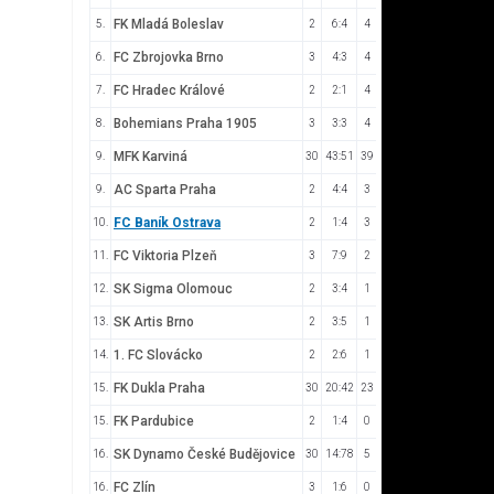
FK Mladá Boleslav
5.
2
6:4
4
FC Zbrojovka Brno
6.
3
4:3
4
FC Hradec Králové
7.
2
2:1
4
Bohemians Praha 1905
8.
3
3:3
4
MFK Karviná
9.
30
43:51
39
AC Sparta Praha
9.
2
4:4
3
FC Baník Ostrava
10.
2
1:4
3
FC Viktoria Plzeň
11.
3
7:9
2
SK Sigma Olomouc
12.
2
3:4
1
SK Artis Brno
13.
2
3:5
1
1. FC Slovácko
14.
2
2:6
1
FK Dukla Praha
15.
30
20:42
23
FK Pardubice
15.
2
1:4
0
SK Dynamo České Budějovice
16.
30
14:78
5
FC Zlín
16.
3
1:6
0