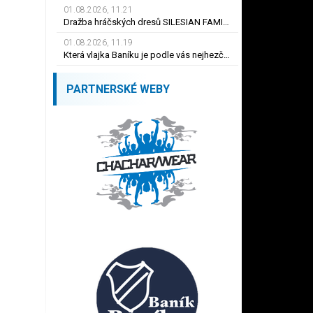
01.08.2026, 11.21
Dražba hráčských dresů SILESIAN FAMILY - #1 Viktor BUDÍNSKÝ
01.08.2026, 11.19
Která vlajka Baníku je podle vás nejhezčí ?
PARTNERSKÉ WEBY