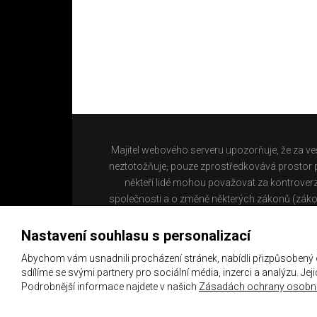
Majitel webového serveru upozorňuje, že za ve
neztotožňuje, pouze zprostředkovává prostor pr
někteří lidé mohou považovat za kontroverz
společnosti a o změně některých zákonů (záko
Nastavení souhlasu s personalizací
Abychom vám usnadnili procházení stránek, nabídli přizpůsobený
sdílíme se svými partnery pro sociální média, inzerci a analýzu. Je
Podrobnější informace najdete v našich
Zásadách ochrany osobní
Copyright 2021 ©
Chachaři.cz
Všechna práva vyhraz