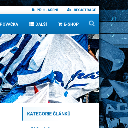
PŘIHLÁŠENÍ
REGISTRACE
IPOVAČKA
DALŠÍ
E-SHOP
KATEGORIE ČLÁNKŮ