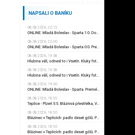
NAPSALI O BANÍKU
08.08.2026, 20.15
ONLINE: Mladá Boleslav - Sparta 1:0. Domácí jdou v úvodu do vedení! Trefil se Šubert
08.08.2026, 20.00
ONLINE: Mladá Boleslav - Sparta 0:0. Premiéra pro Guddala. Brunes jen na lavičce, hraje Vojta
08.08.2026, 19.38
Hlubina válí, odnesl to i Vsetín. Kluky fotbal baví a lepí jim to, říká Kobylík
08.08.2026, 19.38
Hlubina válí, odnesl to i Vsetín. Kluky fotbal baví a lepí jim to, říká Kobylík
08.08.2026, 19.00
ONLINE: Mladá Boleslav - Sparta. Premiéra pro Guddala. Brunes jen na lavičce, hraje Vojta
08.08.2026, 18.55
Teplice - Plzeň 5:5. Bláznivá přestřelka, Viktoria vedla o tři góly. Červená pro Krčíka
08.08.2026, 18.50
Blázinec v Teplicích: padlo deset gólů. Plzeň promarnila náskok, má jen bod
08.08.2026, 18.50
Blázinec v Teplicích: padlo deset gólů. Plzeň promarnila náskok, má jen bod