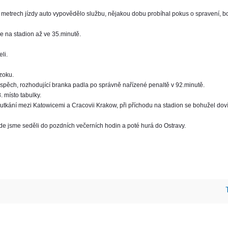
metrech jízdy auto vypovědělo službu, nějakou dobu probíhal pokus o spravení, b
e na stadion až ve 35.minutě.
li.
zoku.
ospěch, rozhodující branka padla po správně nařízené penaltě v 92.minutě.
 místo tabulky.
utkání mezi Katowicemi a Cracovii Krakow, při příchodu na stadion se bohužel do
 kde jsme seděli do pozdních večerních hodin a poté hurá do Ostravy.