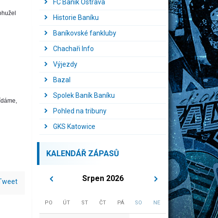
FC Baník Ostrava
ohužel
Historie Baníku
Baníkovské fankluby
Chachaři Info
Výjezdy
Bazal
Spolek Baník Baníku
vídáme,
Pohled na tribuny
GKS Katowice
KALENDÁŘ ZÁPASŮ
Srpen 2026
Tweet
PO
ÚT
ST
ČT
PÁ
SO
NE