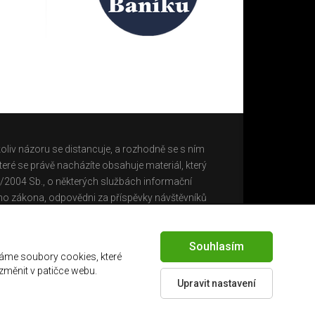
oliv názoru se distancuje, a rozhodně se s ním
eré se právě nacházíte obsahuje materiál, který
0/2004 Sb., o některých službách informační
ho zákona, odpovědni za příspěvky návštěvníků
Souhlasím
áme soubory cookies, které
 změnit v patičce webu.
Upravit nastavení
Created by