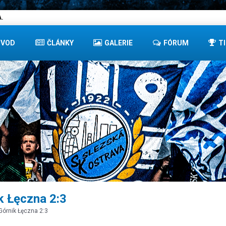
.
ÚVOD
ČLÁNKY
GALERIE
FÓRUM
T
k Łęczna 2:3
Górnik Łęczna 2:3