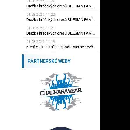
01.08.2026, 11.23
Dražba hráčských dresů SILESIAN FAMILY - #19 Dyjan Carlos de AZEVEDO
01.08.2026, 11.22
Dražba hráčských dresů SILESIAN FAMILY - #5 Adam JÁNOŠ
01.08.2026, 11.21
Dražba hráčských dresů SILESIAN FAMILY - #1 Viktor BUDÍNSKÝ
01.08.2026, 11.19
Která vlajka Baníku je podle vás nejhezčí ?
PARTNERSKÉ WEBY