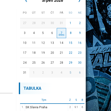
Srpen 2026
PO
ÚT
ST
ČT
PÁ
SO
NE
27
28
29
30
31
1
2
3
4
5
6
7
8
9
10
11
12
13
14
15
16
17
18
19
20
21
22
23
24
25
26
27
28
29
30
31
1
2
3
4
5
6
TABULKA
Tým
Z
S
B
SK Slavia Praha
1.
2
9:1
6