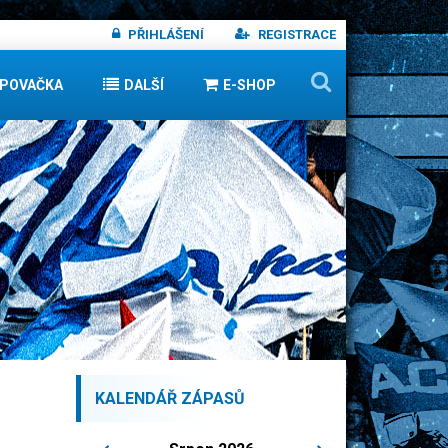
PŘIHLÁŠENÍ
REGISTRACE
IPOVAČKA
DALŠÍ
E-SHOP
KALENDÁŘ ZÁPASŮ