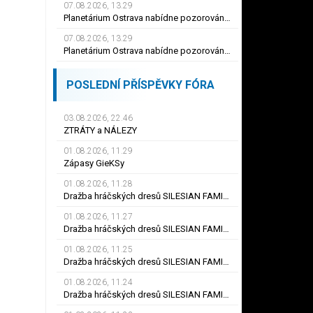
07.08.2026, 13.29
Planetárium Ostrava nabídne pozorování největšího zatmění Slunce za mnoho let
07.08.2026, 13.29
Planetárium Ostrava nabídne pozorování největšího zatmění Slunce za mnoho let
POSLEDNÍ PŘÍSPĚVKY FÓRA
03.08.2026, 22.46
ZTRÁTY a NÁLEZY
01.08.2026, 11.29
Zápasy GieKSy
01.08.2026, 11.28
Dražba hráčských dresů SILESIAN FAMILY - #25 Robert SADOWSKI
01.08.2026, 11.27
Dražba hráčských dresů SILESIAN FAMILY - #22
01.08.2026, 11.25
Dražba hráčských dresů SILESIAN FAMILY - #6
01.08.2026, 11.24
Dražba hráčských dresů SILESIAN FAMILY - #21 Jiří KLÍMA