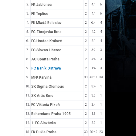
FK Jablonec
2.
2
4:1
6
FK Teplice
3.
2
4:1
6
FK Mladá Boleslav
4.
2
6:4
4
FC Zbrojovka Brno
5.
2
4:2
4
FC Hradec Králové
6.
2
2:1
4
FC Slovan Liberec
7.
2
3:2
3
AC Sparta Praha
8.
2
4:4
3
FC Baník Ostrava
9.
2
1:4
3
MFK Karviná
9.
30
43:51
39
SK Sigma Olomouc
10.
2
3:4
1
SK Artis Brno
11.
2
3:5
1
FC Viktoria Plzeň
12.
2
2:4
1
Bohemians Praha 1905
13.
2
1:3
1
1. FC Slovácko
14.
2
2:6
1
FK Dukla Praha
15.
30
20:42
23