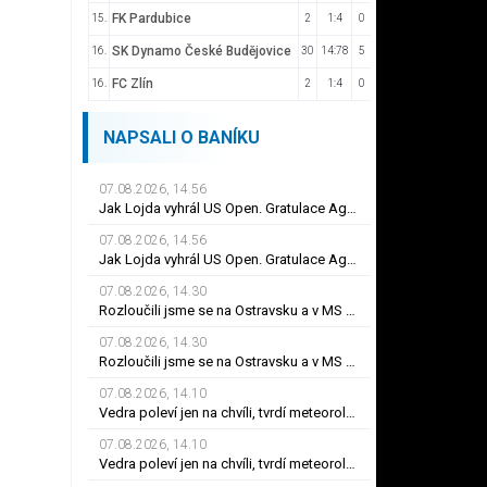
FK Pardubice
15.
2
1:4
0
SK Dynamo České Budějovice
16.
30
14:78
5
FC Zlín
16.
2
1:4
0
NAPSALI O BANÍKU
07.08.2026, 14.56
Jak Lojda vyhrál US Open. Gratulace Agassimu a vizáž Backstreet Boys
07.08.2026, 14.56
Jak Lojda vyhrál US Open. Gratulace Agassimu a vizáž Backstreet Boys
07.08.2026, 14.30
Rozloučili jsme se na Ostravsku a v MS kraji - 32. týden 2026
07.08.2026, 14.30
Rozloučili jsme se na Ostravsku a v MS kraji - 32. týden 2026
07.08.2026, 14.10
Vedra poleví jen na chvíli, tvrdí meteorologové. Horko bude ještě v září
07.08.2026, 14.10
Vedra poleví jen na chvíli, tvrdí meteorologové. Horko bude ještě v září