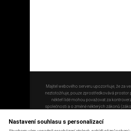
Majitel webového serveru upozorňuje, že za ve
neztotožňuje, pouze zprostředkovává prostor pr
někteří lidé mohou považovat za kontroverz
společnosti a o změně některých zákonů (záko
Nastavení souhlasu s personalizací