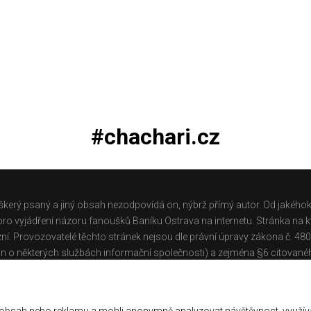
#chachari.cz
škerý psaný a jiný obsah nezodpovídá on, nýbrž přímý autor. Od jakéhok
o vyjádření názoru fanoušků Baníku Ostrava na internetu. Stránka na kt
ní. Provozovatelé těchto stránek nejsou dle právní úpravy zákona č. 48
n o některých službách informační společnosti) a zejména §6 citované
těchto stránek.
Galerie
|
Historie
|
Zprac. osobních údajů
|
Kontakt