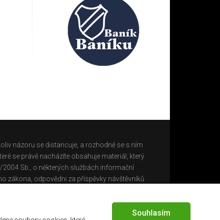
oliv názoru se distancuje, a rozhodně se s ním
eré se právě nacházíte obsahuje materiál, který
0/2004 Sb., o některých službách informační
ho zákona, odpovědni za příspěvky návštěvníků
Souhlasím