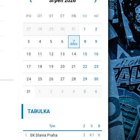
Srpen 2026
PO
ÚT
ST
ČT
PÁ
SO
NE
27
28
29
30
31
1
2
3
4
5
6
7
8
9
10
11
12
13
14
15
16
17
18
19
20
21
22
23
24
25
26
27
28
29
30
31
1
2
3
4
5
6
TABULKA
Tým
Z
S
B
SK Slavia Praha
1.
2
9:1
6