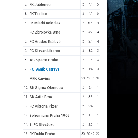
FK Jablonec
2.
2
4:1
6
FK Teplice
3.
2
4:1
6
FK Mladá Boleslav
4.
2
6:4
4
FC Zbrojovka Brno
5.
2
4:2
4
FC Hradec Králové
6.
2
2:1
4
FC Slovan Liberec
7.
2
3:2
3
AC Sparta Praha
8.
2
4:4
3
FC Baník Ostrava
9.
2
1:4
3
MFK Karviná
9.
30
43:51
39
SK Sigma Olomouc
10.
2
3:4
1
SK Artis Brno
11.
2
3:5
1
FC Viktoria Plzeň
12.
2
2:4
1
Bohemians Praha 1905
13.
2
1:3
1
1. FC Slovácko
14.
2
2:6
1
FK Dukla Praha
15.
30
20:42
23