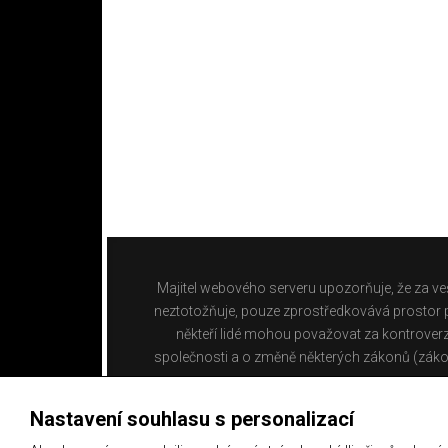
Majitel webového serveru upozorňuje, že za ve
neztotožňuje, pouze zprostředkovává prostor pr
někteří lidé mohou považovat za kontroverz
společnosti a o změně některých zákonů (záko
Nastavení souhlasu s personalizací