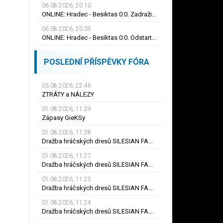
06.08.2026, 20.10
ONLINE: Hradec - Besiktas 0:0. Zadražil se blýskl skvělým zákrokem, Černý nedal tutovku
06.08.2026, 20.05
ONLINE: Hradec - Besiktas 0:0. Odstartoval druhý poločas, Černý spálil obrovskou šanci
POSLEDNÍ PŘÍSPĚVKY FÓRA
03.08.2026, 22.46
ZTRÁTY a NÁLEZY
01.08.2026, 11.29
Zápasy GieKSy
01.08.2026, 11.28
Dražba hráčských dresů SILESIAN FAMILY - #25 Robert SADOWSKI
01.08.2026, 11.27
Dražba hráčských dresů SILESIAN FAMILY - #22
01.08.2026, 11.25
Dražba hráčských dresů SILESIAN FAMILY - #6
01.08.2026, 11.24
Dražba hráčských dresů SILESIAN FAMILY - #21 Jiří KLÍMA