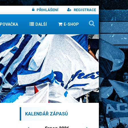
PŘIHLÁŠENÍ
REGISTRACE
IPOVAČKA
DALŠÍ
E-SHOP
KALENDÁŘ ZÁPASŮ