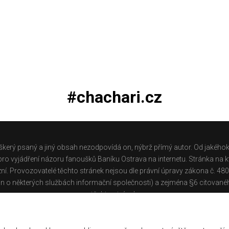
#chachari.cz
škerý psaný a jiný obsah nezodpovídá on, nýbrž přímý autor. Od jakéhok
o vyjádření názoru fanoušků Baníku Ostrava na internetu. Stránka na kt
ní. Provozovatelé těchto stránek nejsou dle právní úpravy zákona č. 48
n o některých službách informační společnosti) a zejména §6 citované
těchto stránek.
Galerie
|
Historie
|
Zprac. osobních údajů
|
Kontakt