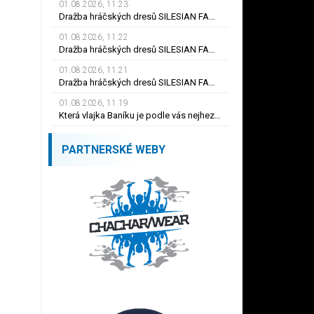
01.08.2026, 11.23
Dražba hráčských dresů SILESIAN FAMILY - #19 Dyjan Carlos de AZEVEDO
01.08.2026, 11.22
Dražba hráčských dresů SILESIAN FAMILY - #5 Adam JÁNOŠ
01.08.2026, 11.21
Dražba hráčských dresů SILESIAN FAMILY - #1 Viktor BUDÍNSKÝ
01.08.2026, 11.19
Která vlajka Baníku je podle vás nejhezčí ?
PARTNERSKÉ WEBY