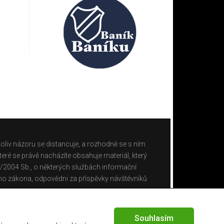
oliv názoru se distancuje, a rozhodně se s ním
eré se právě nacházíte obsahuje materiál, který
0/2004 Sb., o některých službách informační
ho zákona, odpovědni za příspěvky návštěvníků
Souhlasím