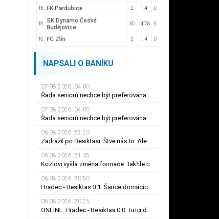
FK Pardubice
15.
2
1:4
0
SK Dynamo České
16.
30
14:78
5
Budějovice
FC Zlín
16.
2
1:4
0
NAPSALI O BANÍKU
07.08.2026, 04.00
Řada seniorů nechce být preferována na úkor svých vnuků, říká Lenka Desatová
07.08.2026, 04.00
Řada seniorů nechce být preferována na úkor svých vnuků, říká Lenka Desatová
06.08.2026, 22.20
Zadražil po Besiktasi: Štve nás to. Ale pokud budeme hrát jako dnes... Co se stalo u gólu?
06.08.2026, 21.35
Kozlovi vyšla změna formace: Takhle chceme hrát! Výhru zařídili sváteční hlavičkáři
06.08.2026, 20.50
Hradec - Besiktas 0:1. Šance domácích, červená i smolný odraz. Votroci budou dotahovat
06.08.2026, 20.25
ONLINE: Hradec - Besiktas 0:0. Turci dohrávají v desíti! Umar ve stoprocentní šanci selhal