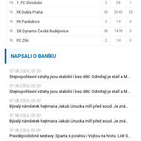
1. FC Slovácko
14.
2
2:6
1
FK Dukla Praha
15.
30
20:42
23
FK Pardubice
15.
2
1:4
0
SK Dynamo České Budějovice
16.
30
14:78
5
FC Zlín
16.
2
1:4
0
NAPSALI O BANÍKU
07.08.2026, 05.30
Stejnopohlavní vztahy jsou stabilní i bez dětí. Odmítají je staří a Morava
07.08.2026, 05.30
Stejnopohlavní vztahy jsou stabilní i bez dětí. Odmítají je staří a Morava
07.08.2026, 05.00
Bývalý náměstek hejtmana Jakub Unucka míří před soud. Je znám termín jednání
07.08.2026, 05.00
Bývalý náměstek hejtmana Jakub Unucka míří před soud. Je znám termín jednání
07.08.2026, 05.00
Pravděpodobné sestavy: Sparta s posilou i Vojtou na hrotu. Lídr Slavie už v základu