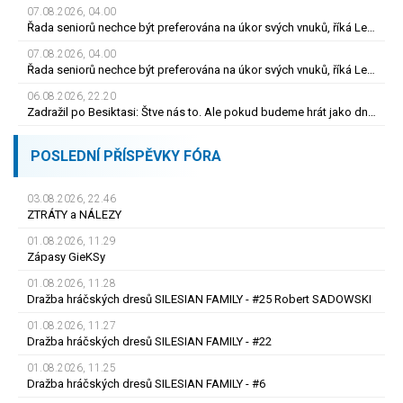
07.08.2026, 04.00
Řada seniorů nechce být preferována na úkor svých vnuků, říká Lenka Desatová
07.08.2026, 04.00
Řada seniorů nechce být preferována na úkor svých vnuků, říká Lenka Desatová
06.08.2026, 22.20
Zadražil po Besiktasi: Štve nás to. Ale pokud budeme hrát jako dnes... Co se stalo u gólu?
POSLEDNÍ PŘÍSPĚVKY FÓRA
03.08.2026, 22.46
ZTRÁTY a NÁLEZY
01.08.2026, 11.29
Zápasy GieKSy
01.08.2026, 11.28
Dražba hráčských dresů SILESIAN FAMILY - #25 Robert SADOWSKI
01.08.2026, 11.27
Dražba hráčských dresů SILESIAN FAMILY - #22
01.08.2026, 11.25
Dražba hráčských dresů SILESIAN FAMILY - #6