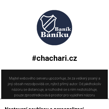
#chachari.cz
Majitel webového serveru upozorňuje, že za veškerý psaný a
jiný obsah nezodpovídá on, nýbrž přímý autor. Od jakéhokoliv
názoru se distancuje, a rozhodně se s ním neztotožňuje,
pouze zprostředkovává prostor pro vyjádření názoru
fanoušků Baníku Ostrava na internetu. Stránka na které se
právě nacházíte obsahuje materiál, který někteří lidé mohou