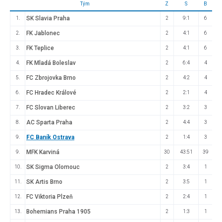
Tým
Z
S
B
SK Slavia Praha
1.
2
9:1
6
FK Jablonec
2.
2
4:1
6
FK Teplice
3.
2
4:1
6
FK Mladá Boleslav
4.
2
6:4
4
FC Zbrojovka Brno
5.
2
4:2
4
FC Hradec Králové
6.
2
2:1
4
FC Slovan Liberec
7.
2
3:2
3
AC Sparta Praha
8.
2
4:4
3
FC Baník Ostrava
9.
2
1:4
3
MFK Karviná
9.
30
43:51
39
SK Sigma Olomouc
10.
2
3:4
1
SK Artis Brno
11.
2
3:5
1
FC Viktoria Plzeň
12.
2
2:4
1
Bohemians Praha 1905
13.
2
1:3
1