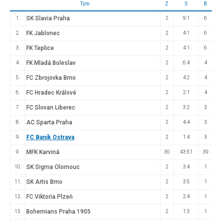
Tým
Z
S
B
SK Slavia Praha
1.
2
9:1
6
FK Jablonec
2.
2
4:1
6
FK Teplice
3.
2
4:1
6
FK Mladá Boleslav
4.
2
6:4
4
FC Zbrojovka Brno
5.
2
4:2
4
FC Hradec Králové
6.
2
2:1
4
FC Slovan Liberec
7.
2
3:2
3
AC Sparta Praha
8.
2
4:4
3
FC Baník Ostrava
9.
2
1:4
3
MFK Karviná
9.
30
43:51
39
SK Sigma Olomouc
10.
2
3:4
1
SK Artis Brno
11.
2
3:5
1
FC Viktoria Plzeň
12.
2
2:4
1
Bohemians Praha 1905
13.
2
1:3
1