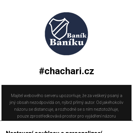
#chachari.cz
Majitel webového serveru upozorňuje, že za veškerý psaný a
jiný obsah nezodpovídá on, nýbrž přímý autor. Od jakéhokoliv
názoru se distancuje, a rozhodně se s ním neztotožňuje,
pouze zprostředkovává prostor pro vyjádření názoru
fanoušků Baníku Ostrava na internetu. Stránka na které se
právě nacházíte obsahuje materiál, který někteří lidé mohou