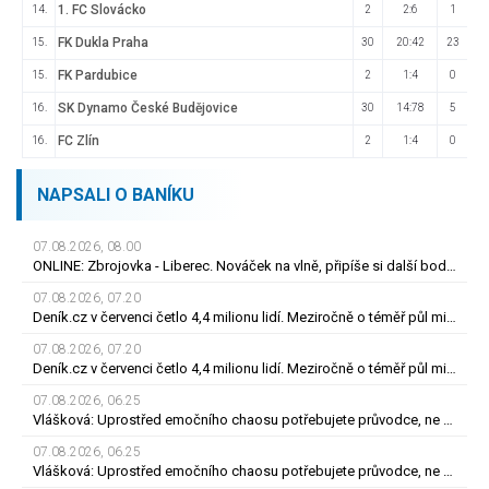
1. FC Slovácko
14.
2
2:6
1
FK Dukla Praha
15.
30
20:42
23
FK Pardubice
15.
2
1:4
0
SK Dynamo České Budějovice
16.
30
14:78
5
FC Zlín
16.
2
1:4
0
NAPSALI O BANÍKU
07.08.2026, 08.00
ONLINE: Zbrojovka - Liberec. Nováček na vlně, připíše si další body proti favoritovi?
07.08.2026, 07.20
Deník.cz v červenci četlo 4,4 milionu lidí. Meziročně o téměř půl milionu více
07.08.2026, 07.20
Deník.cz v červenci četlo 4,4 milionu lidí. Meziročně o téměř půl milionu více
07.08.2026, 06.25
Vlášková: Uprostřed emočního chaosu potřebujete průvodce, ne cizí rozhodnutí
07.08.2026, 06.25
Vlášková: Uprostřed emočního chaosu potřebujete průvodce, ne cizí rozhodnutí