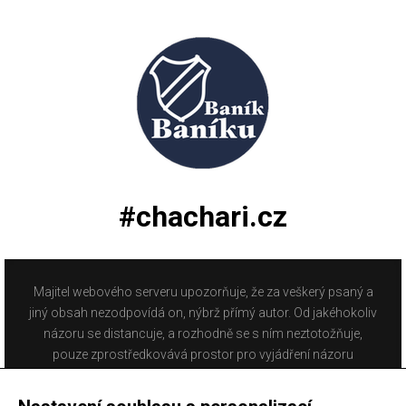
#chachari.cz
Majitel webového serveru upozorňuje, že za veškerý psaný a
jiný obsah nezodpovídá on, nýbrž přímý autor. Od jakéhokoliv
názoru se distancuje, a rozhodně se s ním neztotožňuje,
pouze zprostředkovává prostor pro vyjádření názoru
fanoušků Baníku Ostrava na internetu. Stránka na které se
právě nacházíte obsahuje materiál, který někteří lidé mohou