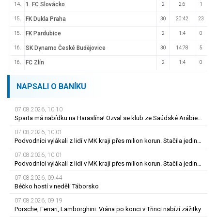
1. FC Slovácko
14.
2
2:6
1
FK Dukla Praha
15.
30
20:42
23
FK Pardubice
15.
2
1:4
0
SK Dynamo České Budějovice
16.
30
14:78
5
FC Zlín
16.
2
1:4
0
NAPSALI O BANÍKU
07.08.2026, 10.10
Sparta má nabídku na Haraslína! Ozval se klub ze Saúdské Arábie, jedná se
07.08.2026, 10.01
Podvodníci vylákali z lidí v MK kraji přes milion korun. Stačila jediná zpráva
07.08.2026, 10.01
Podvodníci vylákali z lidí v MK kraji přes milion korun. Stačila jediná zpráva
07.08.2026, 09.44
Béčko hostí v neděli Táborsko
07.08.2026, 09.19
Porsche, Ferrari, Lamborghini. Vrána po konci v Třinci nabízí zážitky