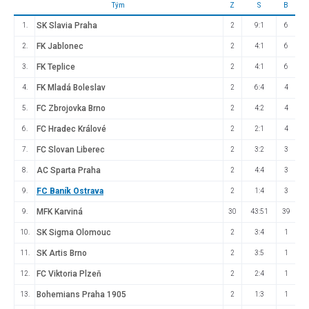
Tým
Z
S
B
SK Slavia Praha
1.
2
9:1
6
FK Jablonec
2.
2
4:1
6
FK Teplice
3.
2
4:1
6
FK Mladá Boleslav
4.
2
6:4
4
FC Zbrojovka Brno
5.
2
4:2
4
FC Hradec Králové
6.
2
2:1
4
FC Slovan Liberec
7.
2
3:2
3
AC Sparta Praha
8.
2
4:4
3
FC Baník Ostrava
9.
2
1:4
3
MFK Karviná
9.
30
43:51
39
SK Sigma Olomouc
10.
2
3:4
1
SK Artis Brno
11.
2
3:5
1
FC Viktoria Plzeň
12.
2
2:4
1
Bohemians Praha 1905
13.
2
1:3
1