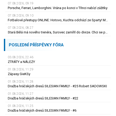
07.08.2026, 09.19
Porsche, Ferrari, Lamborghini. Vrána po konci v Třinci nabízí zážitky
07.08.2026, 09.10
Fotbalové přestupy ONLINE: Hotovo, Kuchta odchází ze Sparty! Míří do Polska
07.08.2026, 08.27
Stará Bělá má nového trenéra, Surovec zamířil do divize. Chci se posouvat, říká
POSLEDNÍ PŘÍSPĚVKY FÓRA
03.08.2026, 22.46
ZTRÁTY a NÁLEZY
01.08.2026, 11.29
Zápasy GieKSy
01.08.2026, 11.28
Dražba hráčských dresů SILESIAN FAMILY - #25 Robert SADOWSKI
01.08.2026, 11.27
Dražba hráčských dresů SILESIAN FAMILY - #22
01.08.2026, 11.25
Dražba hráčských dresů SILESIAN FAMILY - #6