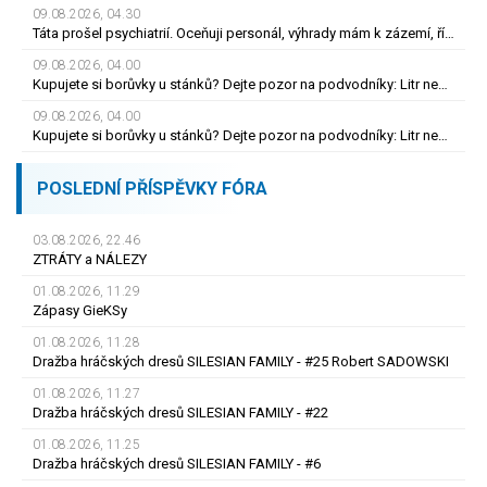
09.08.2026, 04.30
Táta prošel psychiatrií. Oceňuji personál, výhrady mám k zázemí, říká syn
09.08.2026, 04.00
Kupujete si borůvky u stánků? Dejte pozor na podvodníky: Litr není kilo
09.08.2026, 04.00
Kupujete si borůvky u stánků? Dejte pozor na podvodníky: Litr není kilo
POSLEDNÍ PŘÍSPĚVKY FÓRA
03.08.2026, 22.46
ZTRÁTY a NÁLEZY
01.08.2026, 11.29
Zápasy GieKSy
01.08.2026, 11.28
Dražba hráčských dresů SILESIAN FAMILY - #25 Robert SADOWSKI
01.08.2026, 11.27
Dražba hráčských dresů SILESIAN FAMILY - #22
01.08.2026, 11.25
Dražba hráčských dresů SILESIAN FAMILY - #6