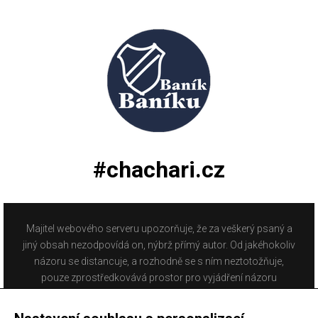
#chachari.cz
Majitel webového serveru upozorňuje, že za veškerý psaný a
jiný obsah nezodpovídá on, nýbrž přímý autor. Od jakéhokoliv
názoru se distancuje, a rozhodně se s ním neztotožňuje,
pouze zprostředkovává prostor pro vyjádření názoru
fanoušků Baníku Ostrava na internetu. Stránka na které se
právě nacházíte obsahuje materiál, který někteří lidé mohou