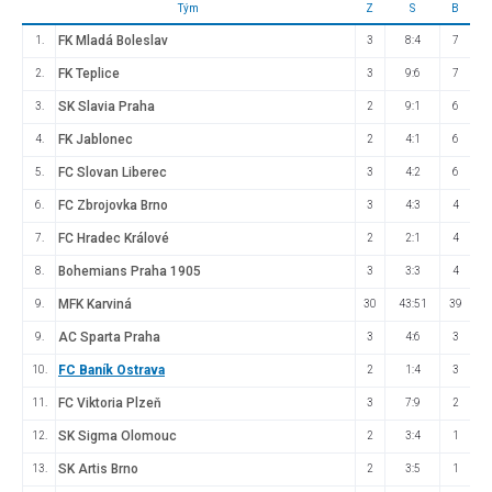
Tým
Z
S
B
FK Mladá Boleslav
1.
3
8:4
7
FK Teplice
2.
3
9:6
7
SK Slavia Praha
3.
2
9:1
6
FK Jablonec
4.
2
4:1
6
FC Slovan Liberec
5.
3
4:2
6
FC Zbrojovka Brno
6.
3
4:3
4
FC Hradec Králové
7.
2
2:1
4
Bohemians Praha 1905
8.
3
3:3
4
MFK Karviná
9.
30
43:51
39
AC Sparta Praha
9.
3
4:6
3
FC Baník Ostrava
10.
2
1:4
3
FC Viktoria Plzeň
11.
3
7:9
2
SK Sigma Olomouc
12.
2
3:4
1
SK Artis Brno
13.
2
3:5
1