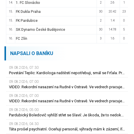
1. FC Slovácko
14.
2
2:6
1
FK Dukla Praha
15.
30
20:42
23
FK Pardubice
15.
2
1:4
0
SK Dynamo České Budějovice
16.
30
14:78
5
FC Zlín
16.
3
1:6
0
NAPSALI O BANÍKU
09.08.2026, 07.30
Povstání Teplic: Kardiologa naštěstí nepotřebuji, smál se Frťala. Promluvil o zájmu Plzně
09.08.2026, 07.00
VIDEO: Rekordní nasazení na Rudné v Ostravě. Ve vedrech pracuje až 120 silničářů
09.08.2026, 07.00
VIDEO: Rekordní nasazení na Rudné v Ostravě. Ve vedrech pracuje až 120 silničářů
09.08.2026, 05.00
Pardubický Boledovič vyhlíží střet se Slavií: Je škoda, že to nedokáže postavit na mladých
09.08.2026, 04.30
Táta prošel psychiatrií. Oceňuji personál, výhrady mám k zázemí, říká syn