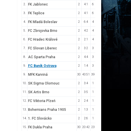
FK Jablonec
2.
2
4:1
6
FK Teplice
3.
2
4:1
6
FK Mladá Boleslav
4.
2
6:4
4
FC Zbrojovka Brno
5.
2
4:2
4
FC Hradec Králové
6.
2
2:1
4
FC Slovan Liberec
7.
2
3:2
3
AC Sparta Praha
8.
2
4:4
3
FC Baník Ostrava
9.
2
1:4
3
MFK Karviná
9.
30
43:51
39
SK Sigma Olomouc
10.
2
3:4
1
SK Artis Brno
11.
2
3:5
1
FC Viktoria Plzeň
12.
2
2:4
1
Bohemians Praha 1905
13.
2
1:3
1
1. FC Slovácko
14.
2
2:6
1
FK Dukla Praha
15.
30
20:42
23