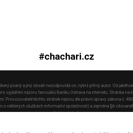
#chachari.cz
škerý psaný a jiný obsah nezodpovídá on, nýbrž přímý autor. Od jakéhok
o vyjádření názoru fanoušků Baníku Ostrava na internetu. Stránka na kt
ní. Provozovatelé těchto stránek nejsou dle právní úpravy zákona č. 48
n o některých službách informační společnosti) a zejména §6 citované
těchto stránek.
Galerie
|
Historie
|
Zprac. osobních údajů
|
Kontakt