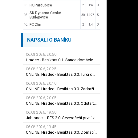
FK Pardubice
15.
2
1:4
0
SK Dynamo České
16.
30
14:78
5
Budějovice
FC Zlín
16.
2
1:4
0
NAPSALI O BANÍKU
06.08.2026, 20.50
Hradec - Besiktas 0:1. Šance domácích, červená i smolný odraz. Votroci budou dotahovat
06.08.2026, 20.25
ONLINE: Hradec - Besiktas 0:0. Turci dohrávají v desíti! Umar ve stoprocentní šanci selhal
06.08.2026, 20.10
ONLINE: Hradec - Besiktas 0:0. Zadražil se blýskl skvělým zákrokem, Černý nedal tutovku
06.08.2026, 20.05
ONLINE: Hradec - Besiktas 0:0. Odstartoval druhý poločas, Černý spálil obrovskou šanci
06.08.2026, 19.50
Jablonec – RFS 2:0. Severočeši první zápas zvládli, do odvety si vezou nadějný náskok
06.08.2026, 19.45
ONLINE: Hradec - Besiktas 0:0. Domácí nápor na konci prvního poločasu, branka zatím nepadla