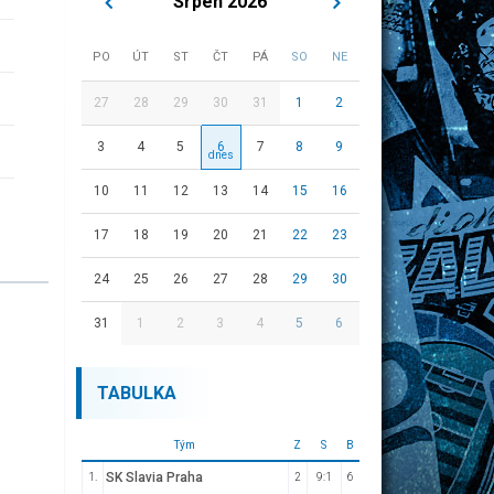
Srpen 2026
PO
ÚT
ST
ČT
PÁ
SO
NE
27
28
29
30
31
1
2
3
4
5
6
7
8
9
10
11
12
13
14
15
16
17
18
19
20
21
22
23
24
25
26
27
28
29
30
31
1
2
3
4
5
6
TABULKA
Tým
Z
S
B
SK Slavia Praha
1.
2
9:1
6