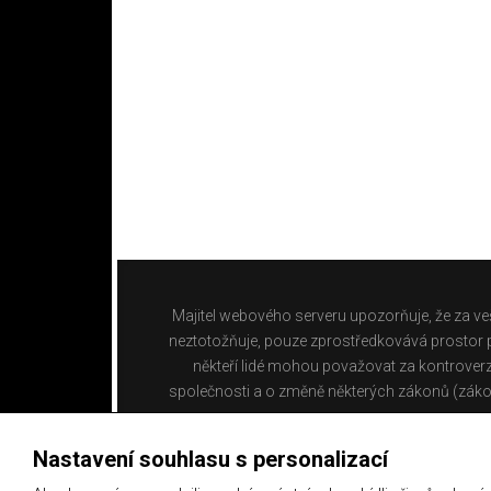
Majitel webového serveru upozorňuje, že za ve
neztotožňuje, pouze zprostředkovává prostor pr
někteří lidé mohou považovat za kontroverz
společnosti a o změně některých zákonů (záko
Nastavení souhlasu s personalizací