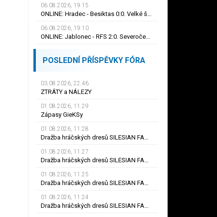
06.08.2026, 19.15
ONLINE: Hradec - Besiktas 0:0. Velké šance na obou stranách, na první gól se zatím čeká
06.08.2026, 19.10
ONLINE: Jablonec - RFS 2:0. Severočeši zvyšují vedení! Hlavou se prosadil Polidar
POSLEDNÍ PŘÍSPĚVKY FÓRA
03.08.2026, 22.46
ZTRÁTY a NÁLEZY
01.08.2026, 11.29
Zápasy GieKSy
01.08.2026, 11.28
Dražba hráčských dresů SILESIAN FAMILY - #25 Robert SADOWSKI
01.08.2026, 11.27
Dražba hráčských dresů SILESIAN FAMILY - #22
01.08.2026, 11.25
Dražba hráčských dresů SILESIAN FAMILY - #6
01.08.2026, 11.24
Dražba hráčských dresů SILESIAN FAMILY - #21 Jiří KLÍMA