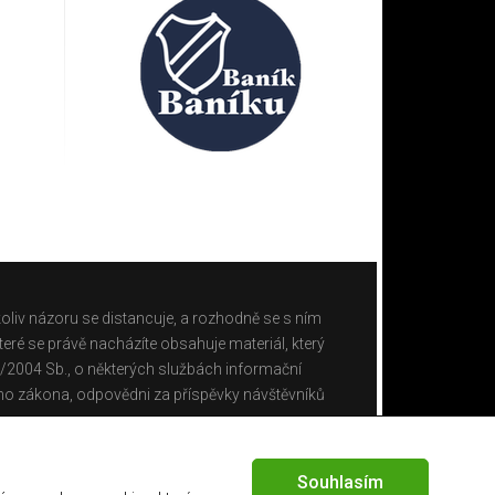
oliv názoru se distancuje, a rozhodně se s ním
eré se právě nacházíte obsahuje materiál, který
0/2004 Sb., o některých službách informační
ho zákona, odpovědni za příspěvky návštěvníků
Souhlasím