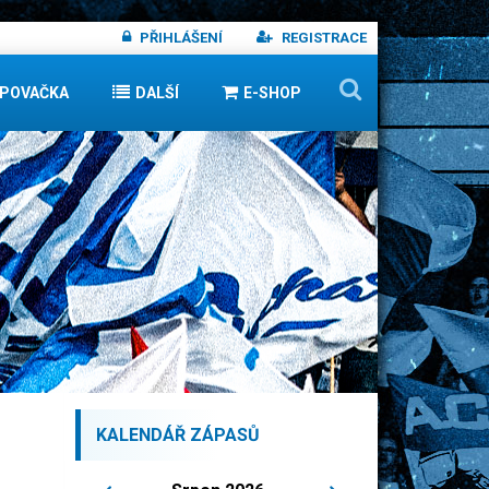
PŘIHLÁŠENÍ
REGISTRACE
IPOVAČKA
DALŠÍ
E-SHOP
KALENDÁŘ ZÁPASŮ