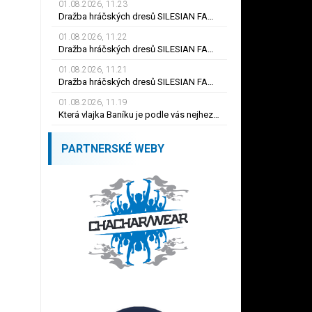
01.08.2026, 11.23
Dražba hráčských dresů SILESIAN FAMILY - #19 Dyjan Carlos de AZEVEDO
01.08.2026, 11.22
Dražba hráčských dresů SILESIAN FAMILY - #5 Adam JÁNOŠ
01.08.2026, 11.21
Dražba hráčských dresů SILESIAN FAMILY - #1 Viktor BUDÍNSKÝ
01.08.2026, 11.19
Která vlajka Baníku je podle vás nejhezčí ?
PARTNERSKÉ WEBY