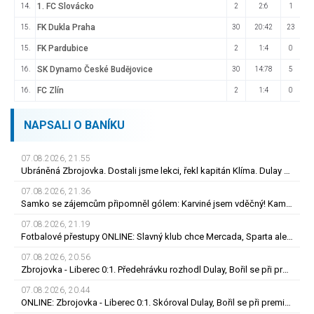
1. FC Slovácko
14.
2
2:6
1
FK Dukla Praha
15.
30
20:42
23
FK Pardubice
15.
2
1:4
0
SK Dynamo České Budějovice
16.
30
14:78
5
FC Zlín
16.
2
1:4
0
NAPSALI O BANÍKU
07.08.2026, 21.55
Ubráněná Zbrojovka. Dostali jsme lekci, řekl kapitán Klíma. Dulay překonal kamaráda
07.08.2026, 21.36
Samko se zájemcům připomněl gólem: Karviné jsem vděčný! Kam může odejít Štorman?
07.08.2026, 21.19
Fotbalové přestupy ONLINE: Slavný klub chce Mercada, Sparta ale měla nabídku odmítnout
07.08.2026, 20.56
Zbrojovka - Liberec 0:1. Předehrávku rozhodl Dulay, Bořil se při premiéře za Slovan zranil
07.08.2026, 20.44
ONLINE: Zbrojovka - Liberec 0:1. Skóroval Dulay, Bořil se při premiéře za Slovan zranil