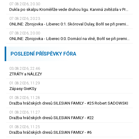
07.08.2026, 20.30
Dukla po skalpu Kroměříže vede druhou ligu. Karviná zvítězila v Prostějově, remíza Ústí
07.08.2026, 20.23
ONLINE: Zbrojovka - Liberec 0:1. Skóroval Dulay, Bořil se při premiéře za Slovan zranil
07.08.2026, 20.00
ONLINE: Zbrojovka - Liberec 0:0. Domácí na vlně, Bořil se při premiéře za Slovan zranil
POSLEDNÍ PŘÍSPĚVKY FÓRA
03.08.2026, 22.46
ZTRÁTY a NÁLEZY
01.08.2026, 11.29
Zápasy GieKSy
01.08.2026, 11.28
Dražba hráčských dresů SILESIAN FAMILY - #25 Robert SADOWSKI
01.08.2026, 11.27
Dražba hráčských dresů SILESIAN FAMILY - #22
01.08.2026, 11.25
Dražba hráčských dresů SILESIAN FAMILY - #6