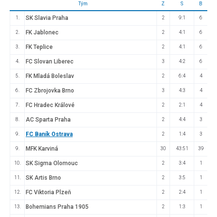
Tým
Z
S
B
SK Slavia Praha
1.
2
9:1
6
FK Jablonec
2.
2
4:1
6
FK Teplice
3.
2
4:1
6
FC Slovan Liberec
4.
3
4:2
6
FK Mladá Boleslav
5.
2
6:4
4
FC Zbrojovka Brno
6.
3
4:3
4
FC Hradec Králové
7.
2
2:1
4
AC Sparta Praha
8.
2
4:4
3
FC Baník Ostrava
9.
2
1:4
3
MFK Karviná
9.
30
43:51
39
SK Sigma Olomouc
10.
2
3:4
1
SK Artis Brno
11.
2
3:5
1
FC Viktoria Plzeň
12.
2
2:4
1
Bohemians Praha 1905
13.
2
1:3
1