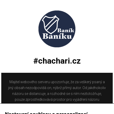
#chachari.cz
Majitel webového serveru upozorňuje, že za veškerý psaný a
jiný obsah nezodpovídá on, nýbrž přímý autor. Od jakéhokoliv
názoru se distancuje, a rozhodně se s ním neztotožňuje,
pouze zprostředkovává prostor pro vyjádření názoru
fanoušků Baníku Ostrava na internetu. Stránka na které se
právě nacházíte obsahuje materiál, který někteří lidé mohou