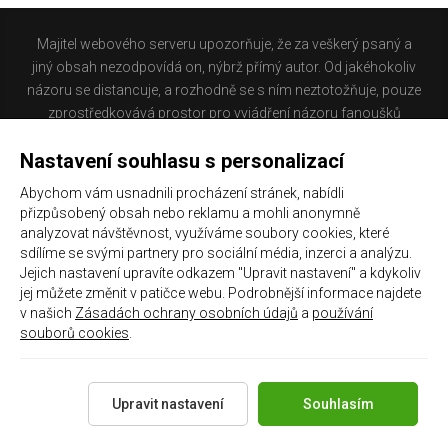
Majitel webového serveru upozorňuje, že za veškerý psaný a
jiný obsah nezodpovídá on, nýbrž přímý autor. Od jakéhokoliv
názoru se distancuje, a rozhodně se s ním neztotožňuje, pouze
zprostředkovává prostor pro vyjádření názoru fanoušků
Baníku Ostrava na internetu. Stránka na které se právě
Nastavení souhlasu s personalizací
nacházíte obsahuje materiál, který někteří lidé mohou
považovat za kontroverzní. Provozovatelé těchto stránek
Abychom vám usnadnili procházení stránek, nabídli
nejsou dle právní úpravy zákona č. 480/2004 Sb., o některých
přizpůsobený obsah nebo reklamu a mohli anonymně
službách informační společnosti a o změně některých zákonů
analyzovat návštěvnost, využíváme soubory cookies, které
(zákon o některých službách informační společnosti) a
sdílíme se svými partnery pro sociální média, inzerci a analýzu.
Jejich nastavení upravíte odkazem "Upravit nastavení" a kdykoliv
zejména §6 citovaného zákona, odpovědni za příspěvky
jej můžete změnit v patičce webu. Podrobnější informace najdete
návštěvníků těchto stránek.
v našich
Zásadách ochrany osobních údajů
a
používání
souborů cookies
.
Galerie
|
Historie
|
Zprac. osobních údajů
|
Kontakt
Upravit nastavení
Souhlasím
Copyright 2021 ©
Chachaři.cz
Všechna práva vyhrazena.
Created by