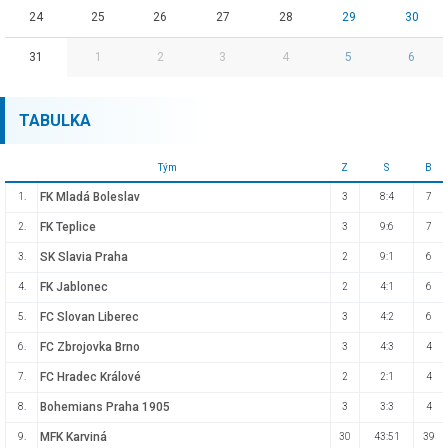
24
25
26
27
28
29
30
31
1
2
3
4
5
6
TABULKA
Tým
Z
S
B
FK Mladá Boleslav
1.
3
8:4
7
FK Teplice
2.
3
9:6
7
SK Slavia Praha
3.
2
9:1
6
FK Jablonec
4.
2
4:1
6
FC Slovan Liberec
5.
3
4:2
6
FC Zbrojovka Brno
6.
3
4:3
4
FC Hradec Králové
7.
2
2:1
4
Bohemians Praha 1905
8.
3
3:3
4
MFK Karviná
9.
30
43:51
39