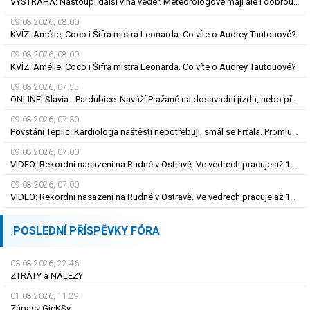
VÝSTRAHA: Nastoupí další vlna veder. Meteorologové mají ale i dobrou zprávu
09.08.2026, 08.00
KVÍZ: Amélie, Coco i Šifra mistra Leonarda. Co víte o Audrey Tautouové?
09.08.2026, 08.00
KVÍZ: Amélie, Coco i Šifra mistra Leonarda. Co víte o Audrey Tautouové?
09.08.2026, 07.55
ONLINE: Slavia - Pardubice. Naváží Pražané na dosavadní jízdu, nebo překvapí Východočeši?
09.08.2026, 07.30
Povstání Teplic: Kardiologa naštěstí nepotřebuji, smál se Frťala. Promluvil o zájmu Plzně
09.08.2026, 07.00
VIDEO: Rekordní nasazení na Rudné v Ostravě. Ve vedrech pracuje až 120 silničářů
09.08.2026, 07.00
VIDEO: Rekordní nasazení na Rudné v Ostravě. Ve vedrech pracuje až 120 silničářů
POSLEDNÍ PŘÍSPĚVKY FÓRA
03.08.2026, 22.46
ZTRÁTY a NÁLEZY
01.08.2026, 11.29
Zápasy GieKSy