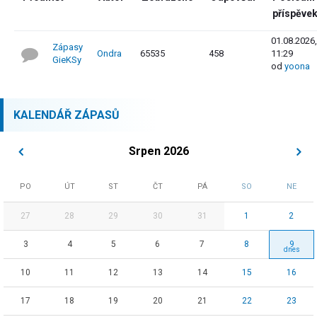
příspěve
01.08.2026,
Zápasy
Ondra
65535
458
11:29
GieKSy
od
yoona
KALENDÁŘ ZÁPASŮ
Srpen 2026
PO
ÚT
ST
ČT
PÁ
SO
NE
27
28
29
30
31
1
2
3
4
5
6
7
8
9
10
11
12
13
14
15
16
17
18
19
20
21
22
23