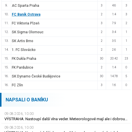
AC Sparta Praha
9.
3
4:6
3
FC Baník Ostrava
10.
2
1:4
3
FC Viktoria Plzeň
11.
3
7:9
2
SK Sigma Olomouc
12.
2
3:4
1
SK Artis Brno
13.
2
3:5
1
1. FC Slovácko
14.
2
2:6
1
FK Dukla Praha
15.
30
20:42
23
FK Pardubice
15.
2
1:4
0
SK Dynamo České Budějovice
16.
30
14:78
5
FC Zlín
16.
3
1:6
0
NAPSALI O BANÍKU
09.08.2026, 10.00
VÝSTRAHA: Nastoupí další vlna veder. Meteorologové mají ale i dobrou zprávu
09.08.2026, 10.00