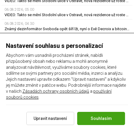
VIDEO: Takto se mění Stodolní ulice v Ostravě, nová rezidence už roste do výšky
06.08.2026, 05.00
VIDEO: Takto se mění Stodolní ulice v Ostravě, nová rezidence už roste do výšky
06.08.2026, 04.30
Známý dezinformátor Svoboda opět šíří lži, nyní o Evě Decroix a bitcoinové kauze
06.08.2026, 04.30
Známý dezinformátor Svoboda opět šíří lži, nyní o Evě Decroix a bitcoinové kauze
Nastavení souhlasu s personalizací
06.08.2026, 04.20
Abychom vám usnadnili procházení stránek, nabídli
Extrémní proměny: Andrej zvítězil nad leností, za rok zhubl 116 kilo
přizpůsobený obsah nebo reklamu a mohli anonymně
analyzovat návštěvnost, využíváme soubory cookies, které
POSLEDNÍ PŘÍSPĚVKY FÓRA
sdílíme se svými partnery pro sociální média, inzerci a analýzu.
Jejich nastavení upravíte odkazem "Upravit nastavení" a kdykoliv
jej můžete změnit v patičce webu. Podrobnější informace najdete
03.08.2026, 22.46
ZTRÁTY a NÁLEZY
v našich
Zásadách ochrany osobních údajů
a
používání
souborů cookies
.
01.08.2026, 11.29
Zápasy GieKSy
01.08.2026, 11.28
Upravit nastavení
Souhlasím
Dražba hráčských dresů SILESIAN FAMILY - #25 Robert SADOWSKI
01.08.2026, 11.27
Dražba hráčských dresů SILESIAN FAMILY - #22