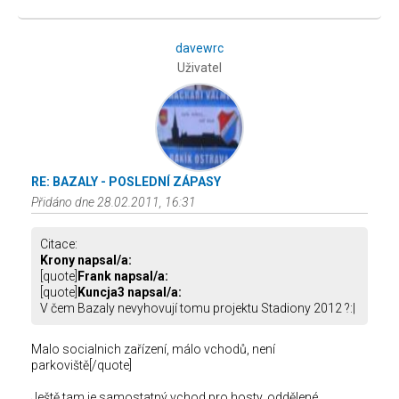
davewrc
Uživatel
RE: BAZALY - POSLEDNÍ ZÁPASY
Přidáno dne 28.02.2011, 16:31
Citace:
Krony napsal/a:
[quote]
Frank napsal/a:
[quote]
Kuncja3 napsal/a:
V čem Bazaly nevyhovují tomu projektu Stadiony 2012 ?:|
Malo socialnich zařízení, málo vchodů, není
parkoviště[/quote]
Ještě tam je samostatný vchod pro hosty, oddělené