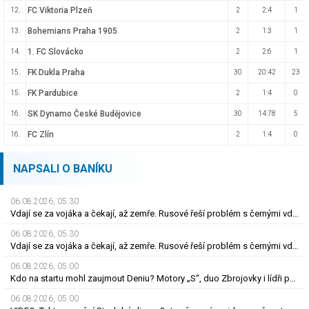
FC Viktoria Plzeň
12.
2
2:4
1
Bohemians Praha 1905
13.
2
1:3
1
1. FC Slovácko
14.
2
2:6
1
FK Dukla Praha
15.
30
20:42
23
FK Pardubice
15.
2
1:4
0
SK Dynamo České Budějovice
16.
30
14:78
5
FC Zlín
16.
2
1:4
0
NAPSALI O BANÍKU
06.08.2026, 05.30
Vdají se za vojáka a čekají, až zemře. Rusové řeší problém s černými vdovami
06.08.2026, 05.30
Vdají se za vojáka a čekají, až zemře. Rusové řeší problém s černými vdovami
06.08.2026, 05.00
Kdo na startu mohl zaujmout Deniu? Motory „S“, duo Zbrojovky i lídři pohárových zástupců
06.08.2026, 05.00