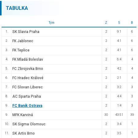
TABULKA
Tým
Z
S
B
SK Slavia Praha
1.
2
9:1
6
FK Jablonec
2.
2
4:1
6
FK Teplice
3.
2
4:1
6
FK Mladá Boleslav
4.
2
6:4
4
FC Zbrojovka Brno
5.
2
4:2
4
FC Hradec Králové
6.
2
2:1
4
FC Slovan Liberec
7.
2
3:2
3
AC Sparta Praha
8.
2
4:4
3
FC Baník Ostrava
9.
2
1:4
3
MFK Karviná
9.
30
43:51
39
SK Sigma Olomouc
10.
2
3:4
1
SK Artis Brno
11.
2
3:5
1