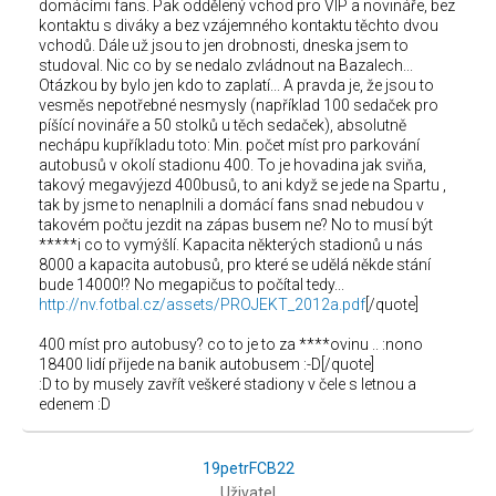
domácími fans. Pak oddělený vchod pro VIP a novináře, bez
kontaktu s diváky a bez vzájemného kontaktu těchto dvou
vchodů. Dále už jsou to jen drobnosti, dneska jsem to
studoval. Nic co by se nedalo zvládnout na Bazalech...
Otázkou by bylo jen kdo to zaplatí... A pravda je, že jsou to
vesměs nepotřebné nesmysly (například 100 sedaček pro
píšící novináře a 50 stolků u těch sedaček), absolutně
nechápu kupříkladu toto: Min. počet míst pro parkování
autobusů v okolí stadionu 400. To je hovadina jak sviňa,
takový megavýjezd 400busů, to ani když se jede na Spartu ,
tak by jsme to nenaplnili a domácí fans snad nebudou v
takovém počtu jezdit na zápas busem ne? No to musí být
*****i co to vymýšlí. Kapacita některých stadionů u nás
8000 a kapacita autobusů, pro které se udělá někde stání
bude 14000!? No megapičus to počítal tedy...
http://nv.fotbal.cz/assets/PROJEKT_2012a.pdf
[/quote]
400 míst pro autobusy? co to je to za ****ovinu .. :nono
18400 lidí přijede na banik autobusem :-D[/quote]
:D to by musely zavřít veškeré stadiony v čele s letnou a
edenem :D
19petrFCB22
Uživatel