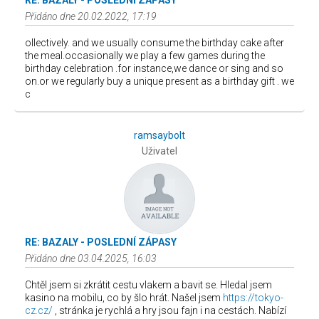
RE: BAZALY - POSLEDNÍ ZÁPASY
Přidáno dne 20.02.2022, 17:19
ollectively. and we usually consume the birthday cake after
the meal.occasionally we play a few games during the
birthday celebration .for instance,we dance or sing and so
on.or we regularly buy a unique present as a birthday gift . we
c
ramsaybolt
Uživatel
RE: BAZALY - POSLEDNÍ ZÁPASY
Přidáno dne 03.04.2025, 16:03
Chtěl jsem si zkrátit cestu vlakem a bavit se. Hledal jsem
kasino na mobilu, co by šlo hrát. Našel jsem
https://tokyo-
cz.cz/
, stránka je rychlá a hry jsou fajn i na cestách. Nabízí