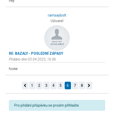
hey
ramsaybolt
Uživatel
RE: BAZALY - POSLEDNÍ ZÁPASY
Přidáno dne 03.04.2025, 16:06
hoew
1
2
3
4
5
6
7
8
Pro přidání příspěvku se prosím přihlašte.