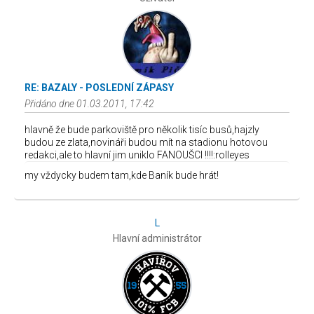
RE: BAZALY - POSLEDNÍ ZÁPASY
Přidáno dne 01.03.2011, 17:42
hlavně že bude parkoviště pro několik tisíc busů,hajzly
budou ze zlata,novináři budou mít na stadionu hotovou
redakci,ale to hlavní jim uniklo FANOUŠCI !!!!:rolleyes
my vždycky budem tam,kde Baník bude hrát!
L
Hlavní administrátor