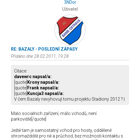
3NDor
Uživatel
RE: BAZALY - POSLEDNÍ ZÁPASY
Přidáno dne 28.02.2011, 19:28
Citace:
davewrc napsal/a:
[quote]
Krony napsal/a:
[quote]
Frank napsal/a:
[quote]
Kuncja3 napsal/a:
V čem Bazaly nevyhovují tomu projektu Stadiony 2012 ?:|
Malo socialnich zařízení, málo vchodů, není
parkoviště[/quote]
Ještě tam je samostatný vchod pro hosty, oddělené
shromaždiště pro ně a průchod, bez možnosti kontaktu s