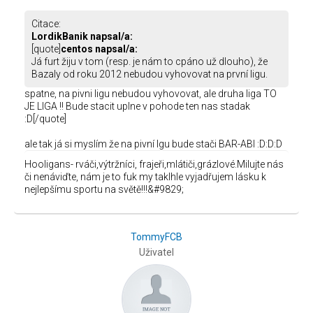
Citace:
LordikBanik napsal/a:
[quote]
centos napsal/a:
Já furt žiju v tom (resp. je nám to cpáno už dlouho), že
Bazaly od roku 2012 nebudou vyhovovat na první ligu.
spatne, na pivni ligu nebudou vyhovovat, ale druha liga TO
JE LIGA !! Bude stacit uplne v pohode ten nas stadak
:D[/quote]
ale tak já si myslím že na pivní lgu bude stači BAR-ABI :D:D:D
Hooligans- rváči,výtržníci, frajeři,mlátiči,grázlové.Milujte nás
či nenáviďte, nám je to fuk my taklhle vyjadřujem lásku k
nejlepšímu sportu na světě!!!&#9829;
TommyFCB
Uživatel