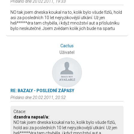
Přidáno dne 20.02.2011, 19:33
NO tak jsem dneska koukal na to, kolik bylo všude fízlů, hold
asi za posledních 10 let nejryzikovější utkání. Už jen
heli*****éra tam chyběla, i když množství aut a příslušníku
bylo neskutečné. Jsem zvědam kolik jich bude na spartu
Cactus
Uživatel
RE: BAZALY - POSLEDNÍ ZÁPASY
Přidáno dne 20.02.2011, 20:52
Citace:
dzandra napsal/a:
NO tak jsem dneska koukal na to, kolik bylo všude fízlů,
hold asi za posledních 10 let nejryzikovější utkání. Už jen
heli*****éra tam chyběla, i když množství aut a