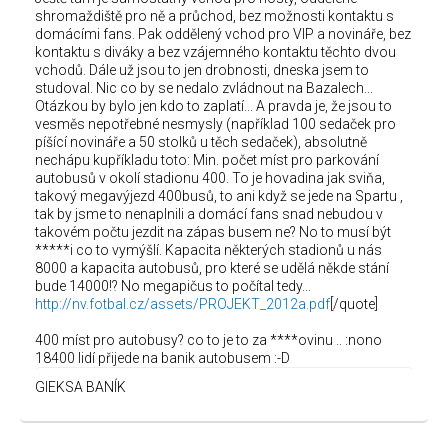
shromaždiště pro ně a průchod, bez možnosti kontaktu s
domácími fans. Pak oddělený vchod pro VIP a novináře, bez
kontaktu s diváky a bez vzájemného kontaktu těchto dvou
vchodů. Dále už jsou to jen drobnosti, dneska jsem to
studoval. Nic co by se nedalo zvládnout na Bazalech...
Otázkou by bylo jen kdo to zaplatí... A pravda je, že jsou to
vesměs nepotřebné nesmysly (například 100 sedaček pro
píšící novináře a 50 stolků u těch sedaček), absolutně
nechápu kupříkladu toto: Min. počet míst pro parkování
autobusů v okolí stadionu 400. To je hovadina jak sviňa,
takový megavýjezd 400busů, to ani když se jede na Spartu ,
tak by jsme to nenaplnili a domácí fans snad nebudou v
takovém počtu jezdit na zápas busem ne? No to musí být
*****i co to vymýšlí. Kapacita některých stadionů u nás
8000 a kapacita autobusů, pro které se udělá někde stání
bude 14000!? No megapičus to počítal tedy...
http://nv.fotbal.cz/assets/PROJEKT_2012a.pdf
[/quote]
400 míst pro autobusy? co to je to za ****ovinu .. :nono
18400 lidí přijede na banik autobusem :-D
GIEKSA BANÍK