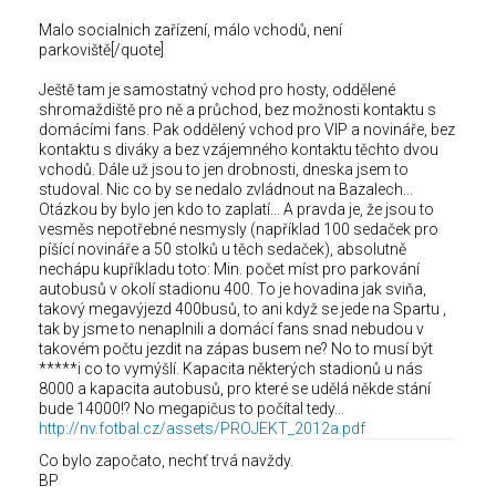
Malo socialnich zařízení, málo vchodů, není
parkoviště[/quote]
Ještě tam je samostatný vchod pro hosty, oddělené
shromaždiště pro ně a průchod, bez možnosti kontaktu s
domácími fans. Pak oddělený vchod pro VIP a novináře, bez
kontaktu s diváky a bez vzájemného kontaktu těchto dvou
vchodů. Dále už jsou to jen drobnosti, dneska jsem to
studoval. Nic co by se nedalo zvládnout na Bazalech...
Otázkou by bylo jen kdo to zaplatí... A pravda je, že jsou to
vesměs nepotřebné nesmysly (například 100 sedaček pro
píšící novináře a 50 stolků u těch sedaček), absolutně
nechápu kupříkladu toto: Min. počet míst pro parkování
autobusů v okolí stadionu 400. To je hovadina jak sviňa,
takový megavýjezd 400busů, to ani když se jede na Spartu ,
tak by jsme to nenaplnili a domácí fans snad nebudou v
takovém počtu jezdit na zápas busem ne? No to musí být
*****i co to vymýšlí. Kapacita některých stadionů u nás
8000 a kapacita autobusů, pro které se udělá někde stání
bude 14000!? No megapičus to počítal tedy...
http://nv.fotbal.cz/assets/PROJEKT_2012a.pdf
Co bylo započato, nechť trvá navždy.
BP