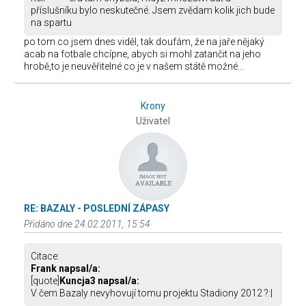
příslušníku bylo neskutečné. Jsem zvědam kolik jich bude
na spartu
po tom co jsem dnes viděl, tak doufám, že na jaře nějaký
acab na fotbale chcípne, abych si mohl zatančit na jeho
hrobě,to je neuvěřitelné co je v našem státě možné...
Krony
Uživatel
RE: BAZALY - POSLEDNÍ ZÁPASY
Přidáno dne 24.02.2011, 15:54
Citace:
Frank napsal/a:
[quote]
Kuncja3 napsal/a:
V čem Bazaly nevyhovují tomu projektu Stadiony 2012 ?:|