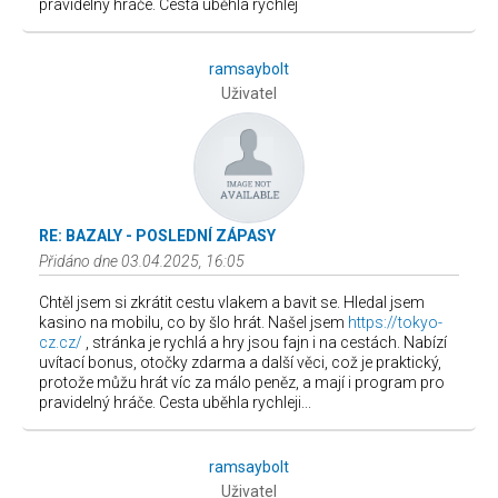
pravidelný hráče. Cesta uběhla rychlej
ramsaybolt
Uživatel
RE: BAZALY - POSLEDNÍ ZÁPASY
Přidáno dne 03.04.2025, 16:05
Chtěl jsem si zkrátit cestu vlakem a bavit se. Hledal jsem
kasino na mobilu, co by šlo hrát. Našel jsem
https://tokyo-
cz.cz/
, stránka je rychlá a hry jsou fajn i na cestách. Nabízí
uvítací bonus, otočky zdarma a další věci, což je praktický,
protože můžu hrát víc za málo peněz, a mají i program pro
pravidelný hráče. Cesta uběhla rychleji...
ramsaybolt
Uživatel