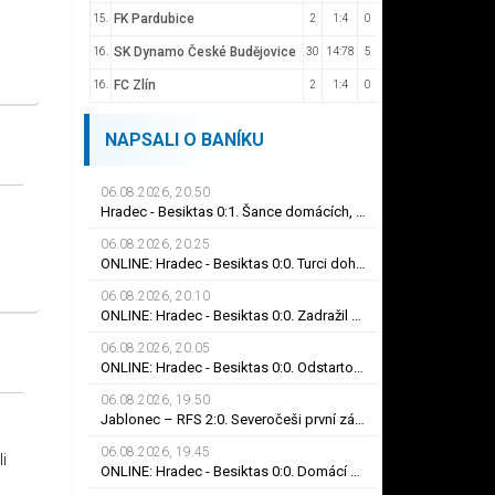
FK Pardubice
15.
2
1:4
0
SK Dynamo České Budějovice
16.
30
14:78
5
FC Zlín
16.
2
1:4
0
NAPSALI O BANÍKU
06.08.2026, 20.50
Hradec - Besiktas 0:1. Šance domácích, červená i smolný odraz. Votroci budou dotahovat
06.08.2026, 20.25
ONLINE: Hradec - Besiktas 0:0. Turci dohrávají v desíti! Umar ve stoprocentní šanci selhal
06.08.2026, 20.10
ONLINE: Hradec - Besiktas 0:0. Zadražil se blýskl skvělým zákrokem, Černý nedal tutovku
06.08.2026, 20.05
ONLINE: Hradec - Besiktas 0:0. Odstartoval druhý poločas, Černý spálil obrovskou šanci
06.08.2026, 19.50
Jablonec – RFS 2:0. Severočeši první zápas zvládli, do odvety si vezou nadějný náskok
06.08.2026, 19.45
i
ONLINE: Hradec - Besiktas 0:0. Domácí nápor na konci prvního poločasu, branka zatím nepadla