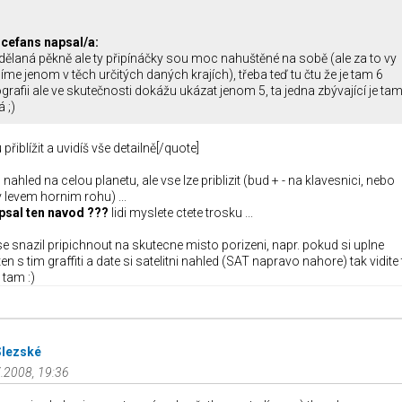
cefans napsal/a:
dělaná pěkně ale ty připínáčky sou moc nahuštěné na sobě (ale za to vy
me jenom v těch určitých daných krajích), třeba teď tu čtu že je tam 6
rafii ale ve skutečnosti dokážu ukázat jenom 5, ta jedna zbývající je ta
 ;)
iblížit a uvidíš vše detailně[/quote]
 nahled na celou planetu, ale vse lze priblizit (bud + - na klavesnici, nebo
v levem hornim rohu) ...
psal ten navod ???
lidi myslete ctete trosku ...
e snazil pripichnout na skutecne misto porizeni, napr. pokud si uplne
 ten s tim graffiti a date si satelitni nahled (SAT napravo nahore) tak vidite
 tam :)
Slezské
.2008, 19:36