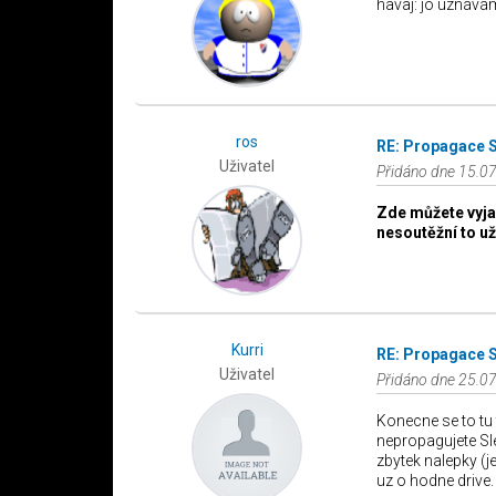
havaj: jo uznávám
ros
RE: Propagace 
Uživatel
Přidáno dne 15.07
Zde můžete vyjad
nesoutěžní to už
Kurri
RE: Propagace 
Uživatel
Přidáno dne 25.07
Konecne se to tu 
nepropagujete Sle
zbytek nalepky (je
uz o hodne drive.