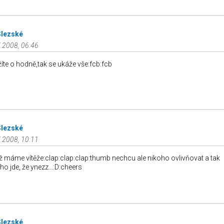
Slezské
.2008, 06:46
íte o hodně,tak se ukáže vše:fcb:fcb
Slezské
.2008, 10:11
už máme vítěže:clap:clap:clap:thumb nechcu ale nikoho ovlivňovat a tak
ho jde, že ynezz...:D:cheers
Slezské