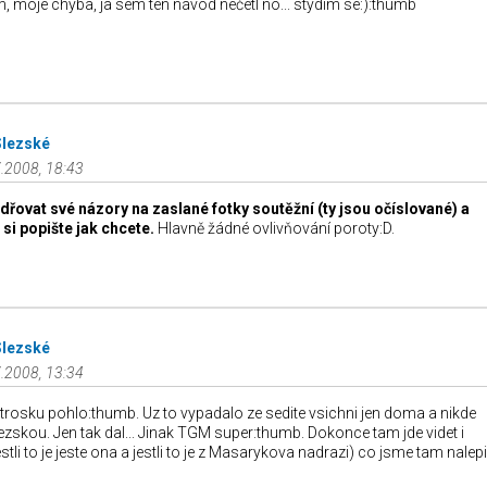
, moje chyba, ja sem ten návod nečetl no... stydím se:):thumb
Slezské
.2008, 18:43
řovat své názory na zaslané fotky soutěžní (ty jsou očíslované) a
 si popište jak chcete.
Hlavně žádné ovlivňování poroty:D.
Slezské
.2008, 13:34
trosku pohlo:thumb. Uz to vypadalo ze sedite vsichni jen doma a nikde
zskou. Jen tak dal... Jinak TGM super:thumb. Dokonce tam jde videt i
stli to je jeste ona a jestli to je z Masarykova nadrazi) co jsme tam nalepil