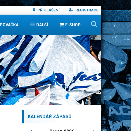
PŘIHLÁŠENÍ
REGISTRACE
IPOVAČKA
DALŠÍ
E-SHOP
KALENDÁŘ ZÁPASŮ