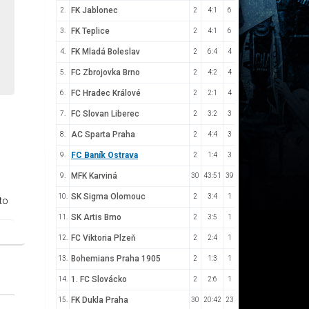
FK Jablonec
2.
2
4:1
6
FK Teplice
3.
2
4:1
6
FK Mladá Boleslav
4.
2
6:4
4
m
FC Zbrojovka Brno
5.
2
4:2
4
FC Hradec Králové
6.
2
2:1
4
FC Slovan Liberec
7.
2
3:2
3
AC Sparta Praha
8.
2
4:4
3
FC Baník Ostrava
9.
2
1:4
3
MFK Karviná
9.
30
43:51
39
SK Sigma Olomouc
10.
2
3:4
1
 to
SK Artis Brno
11.
2
3:5
1
FC Viktoria Plzeň
12.
2
2:4
1
Bohemians Praha 1905
13.
2
1:3
1
1. FC Slovácko
14.
2
2:6
1
FK Dukla Praha
15.
30
20:42
23