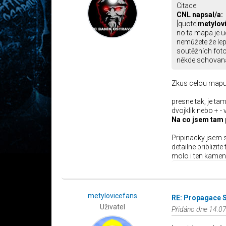
Citace:
CNL napsal/a:
[quote]
metylovi
no ta mapa je u
nemůžete že lepí
soutěžních fotog
někde schovaná
Zkus celou mapu př
presne tak, je tam
dvojklik nebo + - 
Na co jsem tam 
Pripinacky jsem s
detailne priblizite
molo i ten kamen
metylovicefans
RE: Propagace 
Uživatel
Přidáno dne 14.07