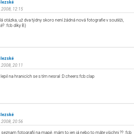
Slezské
.2008, 12:15
lá otázka, už dva týdny skoro není žádná nová fotografie v soutěži,
tě? :fcb díky B)
Slezské
.2008, 20:11
lepil na hranicích se s tím nesral :D:cheers:fcb:clap
Slezské
.2008, 20:56
seznam fotografií na mapě, mám to jen já nebo to máte všichni ?? :fcb