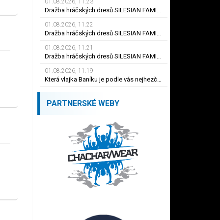
01.08.2026, 11.23
Dražba hráčských dresů SILESIAN FAMILY - #19 Dyjan Carlos de AZEVEDO
01.08.2026, 11.22
Dražba hráčských dresů SILESIAN FAMILY - #5 Adam JÁNOŠ
01.08.2026, 11.21
Dražba hráčských dresů SILESIAN FAMILY - #1 Viktor BUDÍNSKÝ
01.08.2026, 11.19
Která vlajka Baníku je podle vás nejhezčí ?
PARTNERSKÉ WEBY