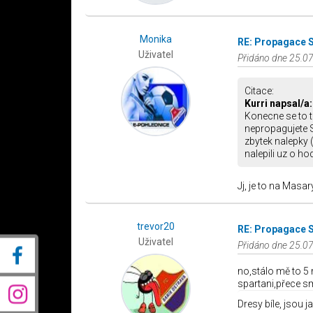
Monika
RE: Propagace 
Uživatel
Přidáno dne 25.07
Citace:
Kurri napsal/a:
Konecne se to t
nepropagujete S
zbytek nalepky (
nalepili uz o ho
Jj, je to na Masar
trevor20
RE: Propagace 
Uživatel
Přidáno dne 25.07
no,stálo mě to 5 
spartani,přece sme
Dresy bíle, jsou ja