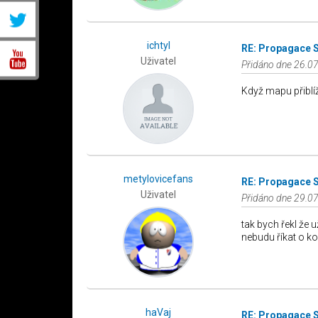
ichtyl
RE: Propagace 
Uživatel
Přidáno dne 26.07
Když mapu přiblíž
metylovicefans
RE: Propagace 
Uživatel
Přidáno dne 29.07
tak bych řekl že 
nebudu říkat o ko
haVaj
RE: Propagace 