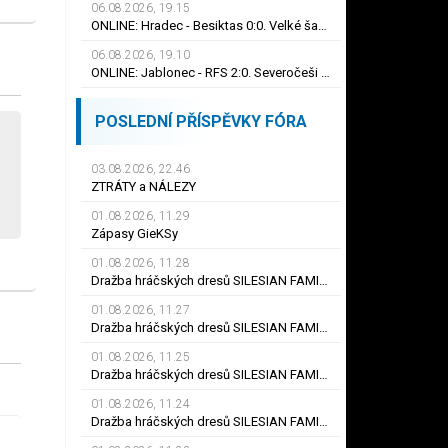
06.08.2026, 19.15
ONLINE: Hradec - Besiktas 0:0. Velké šance na obou stranách, na první gól se zatím čeká
06.08.2026, 19.10
ONLINE: Jablonec - RFS 2:0. Severočeši zvyšují vedení! Hlavou se prosadil Polidar
POSLEDNÍ PŘÍSPĚVKY FÓRA
03.08.2026, 22.46
ZTRÁTY a NÁLEZY
01.08.2026, 11.29
Zápasy GieKSy
01.08.2026, 11.28
Dražba hráčských dresů SILESIAN FAMILY - #25 Robert SADOWSKI
01.08.2026, 11.27
Dražba hráčských dresů SILESIAN FAMILY - #22
01.08.2026, 11.25
Dražba hráčských dresů SILESIAN FAMILY - #6
01.08.2026, 11.24
Dražba hráčských dresů SILESIAN FAMILY - #21 Jiří KLÍMA