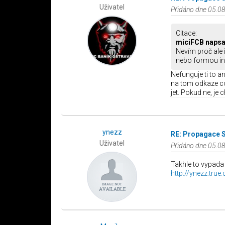
Uživatel
Přidáno dne 05.08
Citace:
miciFCB napsa
Nevím proč ale 
nebo formou ind
Nefunguje ti to a
na tom odkaze co
jet. Pokud ne, je
ynezz
RE: Propagace 
Uživatel
Přidáno dne 05.08
Takhle to vypada
http://ynezz.tru