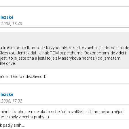
Slezské
.2008, 15:49
u trosku pohlo:thumb. Uz to vypadalo ze sedite vsichni jen doma a nikde
lezskou. Jen tak dal... Jinak TGM super:thumb. Dokonce tam jde videt i
jestli to je jeste ona a jestli to je z Masarykova nadrazi) co jsme tam
dne drive.
yčce... Ondra odvážlivec :D
Slezské
.2008, 17:32
minut strachu,sem se okolo sebe furt rozhlížel,jestli tam nejsou nějací
 jen byly v centru prahy...:)
k padlý sníh....