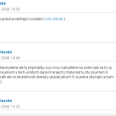
ské
.2008, 14:35
e právě probíhající soutěže (
info článek
) ...
Slezské
.2008, 14:48
laná pěkně ale ty připínáčky sou moc nahuštěné na sobě (ale za to vy
e jenom v těch určitých daných krajích), třeba teď tu čtu že je tam 6
afii ale ve skutečnosti dokážu ukázat jenom 5, ta jedna zbývající je tam
)
Slezské
.2008, 15:25