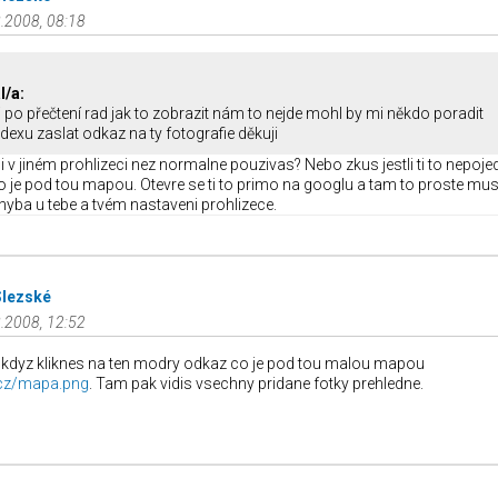
.2008, 08:18
l/a:
i po přečtení rad jak to zobrazit nám to nejde mohl by mi někdo poradit
exu zaslat odkaz na ty fotografie děkuji
ni v jiném prohlizeci nez normalne pouzivas? Nebo zkus jestli ti to nepoje
 je pod tou mapou. Otevre se ti to primo na googlu a tam to proste mus
 chyba u tebe a tvém nastaveni prohlizece.
Slezské
.2008, 12:52
 kdyz kliknes na ten modry odkaz co je pod tou malou mapou
e.cz/mapa.png
. Tam pak vidis vsechny pridane fotky prehledne.