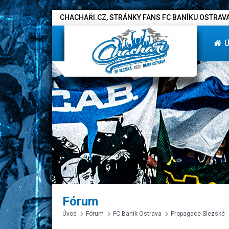
CHACHAŘI.CZ, STRÁNKY FANS FC BANÍKU OSTRAVA
Fórum
Úvod
Fórum
FC Baník Ostrava
Propagace Slezské