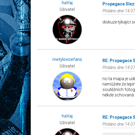
haVaj
Propagace Slez
Uživatel
Přidáno dne 14.07
diskuze týkající s
metylovicefans
RE: Propagace 
Uživatel
Přidáno dne 14.07
no ta mapa je udě
nemůžete že lepím
soutěžních fotogr
někde schovaná ;
haVaj
RE: Propagace 
Uživatel
Přidáno dne 14.07