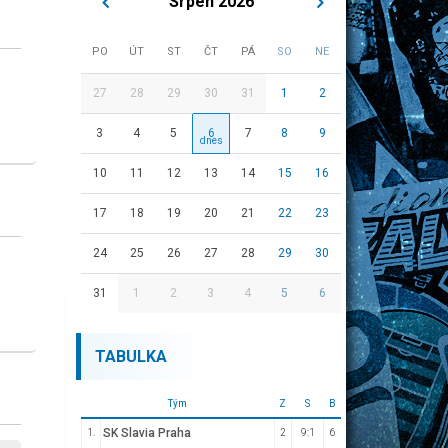
Srpen 2026
PO
ÚT
ST
ČT
PÁ
SO
NE
27
28
29
30
31
1
2
3
4
5
6
7
8
9
10
11
12
13
14
15
16
17
18
19
20
21
22
23
24
25
26
27
28
29
30
31
1
2
3
4
5
6
TABULKA
Tým
Z
S
B
SK Slavia Praha
1.
2
9:1
6