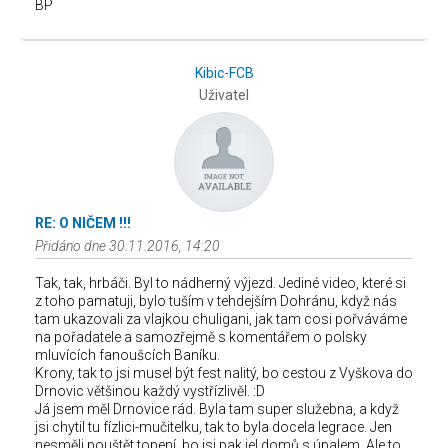
BP
Kibic-FCB
Uživatel
RE: O NIČEM !!!
Přidáno dne 30.11.2016, 14:20
Tak, tak, hrbáči. Byl to nádherný výjezd. Jediné video, které si
z toho pamatuji, bylo tuším v tehdejším Dohránu, když nás
tam ukazovali za vlajkou chuligani, jak tam cosi pořváváme
na pořadatele a samozřejmě s komentářem o polsky
mluvících fanoušcích Baníku.
Krony, tak to jsi musel být fest nalitý, bo cestou z Vyškova do
Drnovic většinou každý vystřízlivěl. :D
Já jsem měl Drnovice rád. Byla tam super služebna, a když
jsi chytil tu fízlici-mučitelku, tak to byla docela legrace. Jen
nesměli pouštět topení, bo jsi pak jel domů s úpalem. Ale to