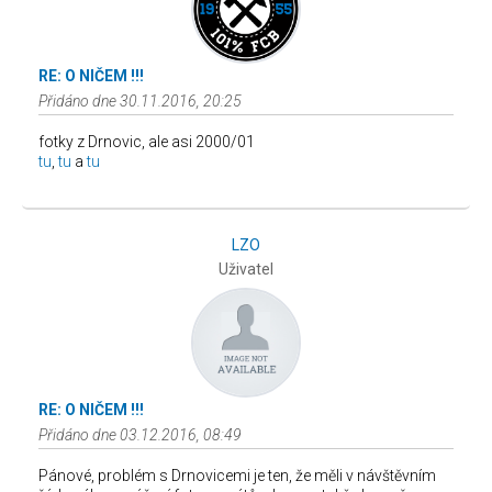
RE: O NIČEM !!!
Přidáno dne 30.11.2016, 20:25
fotky z Drnovic, ale asi 2000/01
tu
,
tu
a
tu
LZO
Uživatel
RE: O NIČEM !!!
Přidáno dne 03.12.2016, 08:49
Pánové, problém s Drnovicemi je ten, že měli v návštěvním