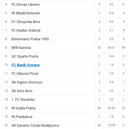
FC Slovan Liberec
4.
3
4:2
6
FK Mladá Boleslav
5.
2
6:4
4
FC Zbrojovka Brno
6.
3
4:3
4
FC Hradec Králové
7.
2
2:1
4
Bohemians Praha 1905
8.
3
3:3
4
MFK Karviná
9.
30
43:51
39
AC Sparta Praha
9.
2
4:4
3
FC Baník Ostrava
10.
2
1:4
3
FC Viktoria Plzeň
11.
3
7:9
2
SK Sigma Olomouc
12.
2
3:4
1
SK Artis Brno
13.
2
3:5
1
1. FC Slovácko
14.
2
2:6
1
FK Dukla Praha
15.
30
20:42
23
FK Pardubice
15.
2
1:4
0
SK Dynamo České Budějovice
16.
30
14:78
5