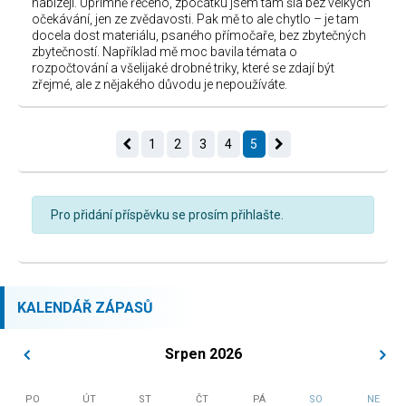
nabízejí. Upřímně řečeno, zpočátku jsem tam šla bez velkých
očekávání, jen ze zvědavosti. Pak mě to ale chytlo – je tam
docela dost materiálu, psaného přímočaře, bez zbytečných
zbytečností. Například mě moc bavila témata o
rozpočtování a všelijaké drobné triky, které se zdají být
zřejmé, ale z nějakého důvodu je nepoužíváte.
1
2
3
4
5
Pro přidání příspěvku se prosím přihlašte.
KALENDÁŘ ZÁPASŮ
Srpen 2026
PO
ÚT
ST
ČT
PÁ
SO
NE