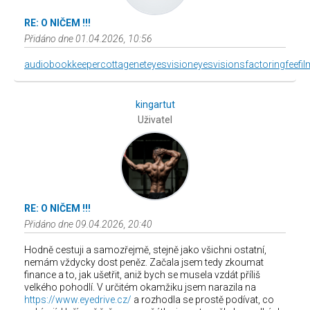
RE: O NIČEM !!!
Přidáno dne 01.04.2026, 10:56
audiobookkeeper
cottagenet
eyesvision
eyesvisions
factoringfee
fi
kingartut
Uživatel
RE: O NIČEM !!!
Přidáno dne 09.04.2026, 20:40
Hodně cestuji a samozřejmě, stejně jako všichni ostatní,
nemám vždycky dost peněz. Začala jsem tedy zkoumat
finance a to, jak ušetřit, aniž bych se musela vzdát příliš
velkého pohodlí. V určitém okamžiku jsem narazila na
https://www.eyedrive.cz/
a rozhodla se prostě podívat, co