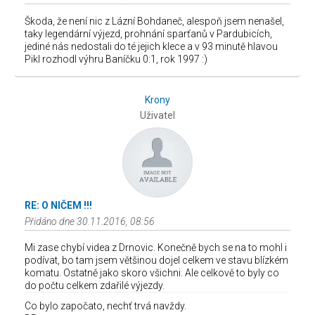
Škoda, že není nic z Lázní Bohdaneč, alespoň jsem nenašel,
taky legendární výjezd, prohnání sparťanů v Pardubicích,
jediné nás nedostali do té jejich klece a v 93 minutě hlavou
Pikl rozhodl výhru Baníčku 0:1, rok 1997 :)
Krony
Uživatel
RE: O NIČEM !!!
Přidáno dne 30.11.2016, 08:56
Mi zase chybí videa z Drnovic. Konečně bych se na to mohl i
podívat, bo tam jsem většinou dojel celkem ve stavu blízkém
komatu. Ostatně jako skoro všichni. Ale celkově to byly co
do počtu celkem zdařilé výjezdy.
Co bylo započato, nechť trvá navždy.