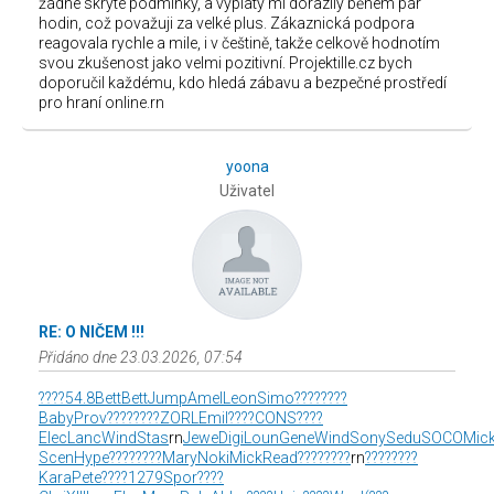
žádné skryté podmínky, a výplaty mi dorazily během pár
hodin, což považuji za velké plus. Zákaznická podpora
reagovala rychle a mile, i v češtině, takže celkově hodnotím
svou zkušenost jako velmi pozitivní. Projektille.cz bych
doporučil každému, kdo hledá zábavu a bezpečné prostředí
pro hraní online.rn
yoona
Uživatel
RE: O NIČEM !!!
Přidáno dne 23.03.2026, 07:54
????
54.8
Bett
Bett
Jump
Amel
Leon
Simo
????
????
Baby
Prov
????
????
ZORL
Emil
????
CONS
????
Elec
Lanc
Wind
Stas
rn
Jewe
Digi
Loun
Gene
Wind
Sony
Sedu
SOCO
Mic
Scen
Hype
????
????
Mary
Noki
Mick
Read
????
????
rn
????
????
Kara
Pete
????
1279
Spor
????