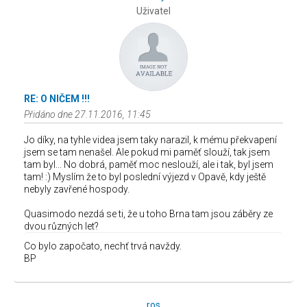
Uživatel
RE: O NIČEM !!!
Přidáno dne 27.11.2016, 11:45
Jo díky, na tyhle videa jsem taky narazil, k mému překvapení
jsem se tam nenašel. Ale pokud mi paměť slouží, tak jsem
tam byl... No dobrá, paměť moc neslouží, ale i tak, byl jsem
tam! :) Myslím že to byl poslední výjezd v Opavě, kdy ještě
nebyly zavřené hospody.
Quasimodo nezdá se ti, že u toho Brna tam jsou záběry ze
dvou různých let?
Co bylo započato, nechť trvá navždy.
BP
ros