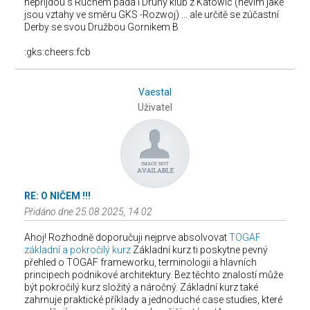
nepřijdou s Ruchem pada i Druhý klub z Katowic (nevím jaké
jsou vztahy ve směru GKS -Rozwoj) ... ale určitě se zúčastní
Derby se svou Družbou Gornikem B
:gks:cheers:fcb
Vaestal
Uživatel
RE: O NIČEM !!!
Přidáno dne 25.08.2025, 14:02
Ahoj! Rozhodně doporučuji nejprve absolvovat
TOGAF
základní a pokročilý kurz
Základní kurz ti poskytne pevný
přehled o TOGAF frameworku, terminologii a hlavních
principech podnikové architektury. Bez těchto znalostí může
být pokročilý kurz složitý a náročný. Základní kurz také
zahrnuje praktické příklady a jednoduché case studies, které