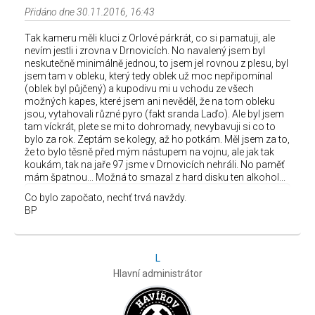
Přidáno dne 30.11.2016, 16:43
Tak kameru měli kluci z Orlové párkrát, co si pamatuji, ale
nevím jestli i zrovna v Drnovicích. No navalený jsem byl
neskutečně minimálně jednou, to jsem jel rovnou z plesu, byl
jsem tam v obleku, který tedy oblek už moc nepřipomínal
(oblek byl půjčený) a kupodivu mi u vchodu ze všech
možných kapes, které jsem ani nevěděl, že na tom obleku
jsou, vytahovali různé pyro (fakt sranda Laďo). Ale byl jsem
tam víckrát, plete se mi to dohromady, nevybavuji si co to
bylo za rok. Zeptám se kolegy, až ho potkám. Měl jsem za to,
že to bylo těsně před mým nástupem na vojnu, ale jak tak
koukám, tak na jaře 97 jsme v Drnovicích nehráli. No paměť
mám špatnou... Možná to smazal z hard disku ten alkohol...
Co bylo započato, nechť trvá navždy.
BP
L
Hlavní administrátor