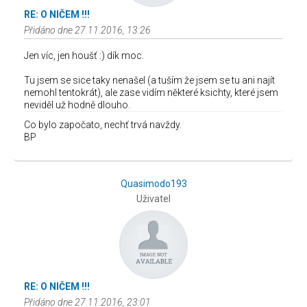
RE: O NIČEM !!!
Přidáno dne 27.11.2016, 13:26
Jen víc, jen houšť :) dík moc.
Tu jsem se sice taky nenašel (a tuším že jsem se tu ani najít
nemohl tentokrát), ale zase vidím některé ksichty, které jsem
neviděl už hodně dlouho.
Co bylo započato, nechť trvá navždy.
BP
Quasimodo193
Uživatel
RE: O NIČEM !!!
Přidáno dne 27.11.2016, 23:01