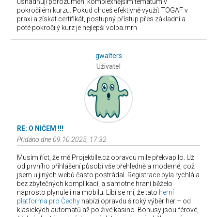
usnadňují porozumění komplexnějším tématům v
pokročilém kurzu. Pokud chceš efektivně využít TOGAF v
praxi a získat certifikát, postupný přístup přes základní a
poté pokročilý kurz je nejlepší volba.rnrn
gwalters
Uživatel
RE: O NIČEM !!!
Přidáno dne 09.10.2025, 17:32
Musím říct, že mě Projektille.cz opravdu mile překvapilo. Už
od prvního přihlášení působí vše přehledně a moderně, což
jsem u jiných webů často postrádal. Registrace byla rychlá a
bez zbytečných komplikací, a samotné hraní běželo
naprosto plynule i na mobilu. Líbí se mi, že tato
herní
platforma pro Čechy
nabízí opravdu široký výběr her – od
klasických automatů až po živé kasino. Bonusy jsou férové,