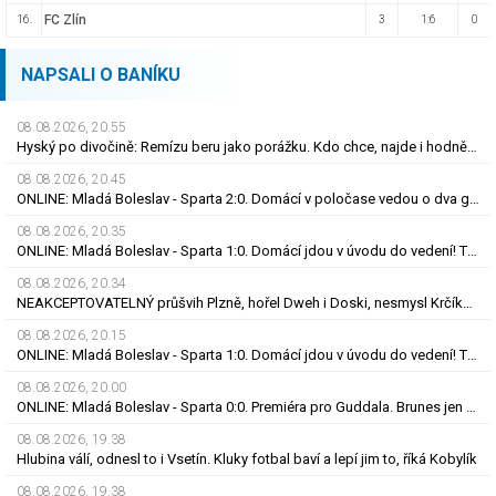
FC Zlín
16.
3
1:6
0
NAPSALI O BANÍKU
08.08.2026, 20.55
Hyský po divočině: Remízu beru jako porážku. Kdo chce, najde i hodně pozitivních věcí
08.08.2026, 20.45
ONLINE: Mladá Boleslav - Sparta 2:0. Domácí v poločase vedou o dva góly! Letenští bez střely
08.08.2026, 20.35
ONLINE: Mladá Boleslav - Sparta 1:0. Domácí jdou v úvodu do vedení! Trefil se Šubert
08.08.2026, 20.34
NEAKCEPTOVATELNÝ průšvih Plzně, hořel Dweh i Doski, nesmysl Krčíka. Ustojí to Hyský?
08.08.2026, 20.15
ONLINE: Mladá Boleslav - Sparta 1:0. Domácí jdou v úvodu do vedení! Trefil se Šubert
08.08.2026, 20.00
ONLINE: Mladá Boleslav - Sparta 0:0. Premiéra pro Guddala. Brunes jen na lavičce, hraje Vojta
08.08.2026, 19.38
Hlubina válí, odnesl to i Vsetín. Kluky fotbal baví a lepí jim to, říká Kobylík
08.08.2026, 19.38