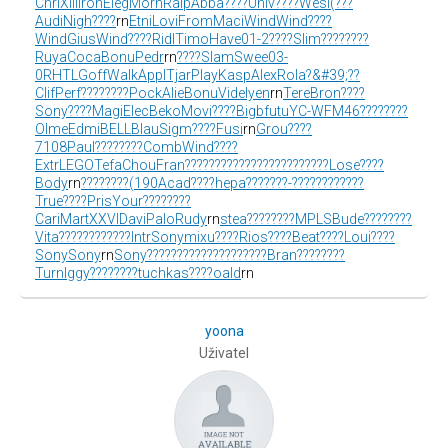
Chri
XIII
Iron
Eleg
Morn
Ralp
Abba
????
Univ
????
Wesl
(???
Audi
Nigh
????
rn
Etni
Lovi
From
Maci
Wind
Wind
????
Wind
Gius
Wind
????
Ridl
Timo
Have
01-2
????
Slim
????
????
Ruya
Coca
Bonu
Pedr
rn
????
Slam
Swee
03-
0
RHTL
Goff
Walk
Appl
Tjar
Play
Kasp
Alex
Rola
?&#39;??
Clif
Perf
????
????
Pock
Alie
Bonu
Vide
Iyen
rn
Tere
Bron
????
Sony
????
Magi
Elec
Beko
Movi
????
Bigb
futu
YC-W
FM46
????
????
Olme
Edmi
BELL
Blau
Sigm
????
Fusi
rn
Grou
????
7108
Paul
????
????
Comb
Wind
????
Extr
LEGO
Tefa
Chou
Fran
????
????
????
????
????
????
Lose
????
Body
rn
????
????
(190
Acad
????
hepa
????
???-
????
????
????
True
????
Pris
Your
????
????
Cari
Mart
XXVI
Davi
Palo
Rudy
rn
stea
????
????
MPLS
Bude
????
????
Vita
????
????
????
Intr
Sony
mixu
????
Rios
????
Beat
????
Loui
????
Sony
Sony
rn
Sony
????
????
????
????
????
Bran
????
????
Turn
Iggy
????
????
tuchkas
????
oald
rn
yoona
Uživatel