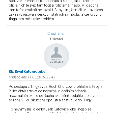
řádu zákaz vnášení fotoaparátů a kamer, takže kromě
oficiálních televizí tam točit a fotit téměř nešlo. Mi osobně
tam foťák dvakrát nepovolili. A myslím, že měli i v pravidlech
zákaz vyvěšování českých státních symbolů, takže Kybyho
flaga tam měla taky problém.
Chacharian
Uživatel
RE: Rival Katowic :gks
Přidáno dne 11.05.2019, 11:47
Po sestupu z 1. ligy vydal Ruch Chorzow prohlášení, že by v
2. lize chtěl setrvat co nejméně, v ideálním případě
maximálně rok. To se Ruchu skutečně podařilo, po prvním
sezoně 2. ligu skutečně opouští a sestupuje do 3. ligy...
To nevymyslíš, o derby však Katowice :gks , nejspíše