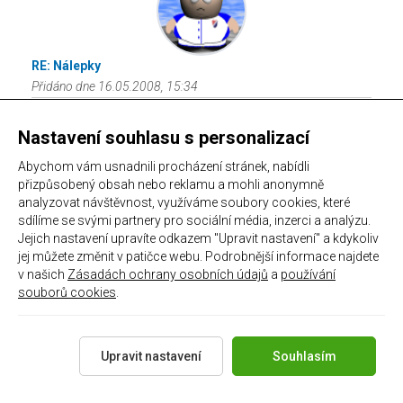
RE: Nálepky
Přidáno dne 16.05.2008, 15:34
Banikfan má 100% pravdu. Ja bych o ně měl taky velký
Nastavení souhlasu s personalizací
zájem. Vzhledem k mému věku jsem je už vpodstatě nezažil.
Zkuste (nevím ke komu to mám směrovat) o tom
Abychom vám usnadnili procházení stránek, nabídli
pouvažovat;)
přizpůsobený obsah nebo reklamu a mohli anonymně
analyzovat návštěvnost, využíváme soubory cookies, které
sdílíme se svými partnery pro sociální média, inzerci a analýzu.
ynezz
Jejich nastavení upravíte odkazem "Upravit nastavení" a kdykoliv
Uživatel
jej můžete změnit v patičce webu. Podrobnější informace najdete
v našich
Zásadách ochrany osobních údajů
a
používání
souborů cookies
.
RE: Banik Airways
Upravit nastavení
Souhlasím
Přidáno dne 17.05.2008, 02:10