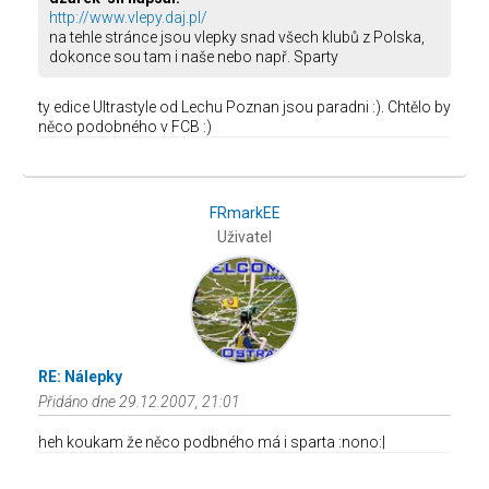
http://www.vlepy.daj.pl/
na tehle stránce jsou vlepky snad všech klubů z Polska,
dokonce sou tam i naše nebo např. Sparty
ty edice Ultrastyle od Lechu Poznan jsou paradni :). Chtělo by
něco podobného v FCB :)
FRmarkEE
Uživatel
RE: Nálepky
Přidáno dne 29.12.2007, 21:01
heh koukam že něco podbného má i sparta :nono:|