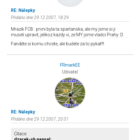
RE: Nálepky
Přidáno dne 29.12.2007, 18:29
Mrazik FCB : prvni byla ta spartanska, ale my jsme si ji
museli upravit, jelikoz kazdy vi, ze MY jsme vladci Prahy :D
Fanděte si komu chcete, ale budete za to pykat!!!
FRmarkEE
Uživatel
RE: Nálepky
Přidáno dne 29.12.2007, 20:01
Citace:
dzarek-sh napsal: