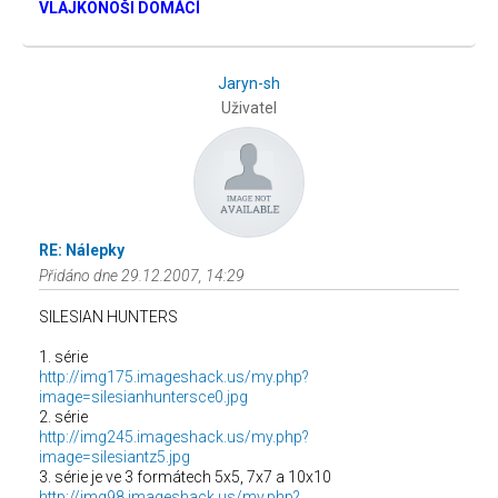
VLAJKONOŠI DOMÁCÍ
Jaryn-sh
Uživatel
RE: Nálepky
Přidáno dne 29.12.2007, 14:29
SILESIAN HUNTERS
1. série
http://img175.imageshack.us/my.php?
image=silesianhuntersce0.jpg
2. série
http://img245.imageshack.us/my.php?
image=silesiantz5.jpg
3. série je ve 3 formátech 5x5, 7x7 a 10x10
http://img98.imageshack.us/my.php?