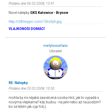
Přidáno dne 06.03.2008, 13:41
Nové nálepky
GKS Katowice - Brynow
http://i28.tinypic.com/10rs5yh.jpg
VLAJKONOŠI DOMÁCÍ
metylovicefans
Uživatel
RE: Nálepky
Přidáno dne 20.03.2008, 10:50
mohla by mi nějaká zasvěcená osoba řéct, jak to vypadá s
novýma vlepkama? kdy budou - na jaře nebo až na podzim?
bo se těším jak cyp:fcb;)