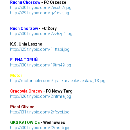
Ruchu Chorzow
- FC Orzesze
http://i30.tinypic.com/2exc02r.jpg
http://i29.tinypic.com/qz16vr.jpg
Ruch Chorzow
- FC Żory
http://i30.tinypic.com/2zz6zp1.jpg
K.S. Unia Leszno
http://i25.tinypic.com/11ttspi.jpg
ELENA TORUŃ
http://i30.tinypic.com/19tm49.jpg
Motor
http://motorlublin.com/grafika/vlepki/zestaw_13.jpg
Cracovia Cracov
- FC Nowy Targ
http://i26.tinypic.com/2ihtmra.jpg
Piast Glivice
http://i31.tinypic.com/2rfeyci.jpg
GKS KATOWICE
- Wielnowiec
http://i30.tinypic.com/f2msrb.jpg