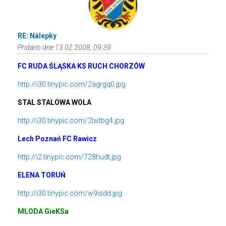
RE: Nálepky
Přidáno dne 13.02.2008, 09:39
FC RUDA ŚLĄSKA KS RUCH CHORZÓW
http://i30.tinypic.com/2agrgq0.jpg
STAL STALOWA WOLA
http://i30.tinypic.com/2lwtbg4.jpg
Lech Poznań FC Rawicz
http://i2.tinypic.com/728hudt.jpg
ELENA TORUŃ
http://i30.tinypic.com/w9isdd.jpg
MLODA GieKSa