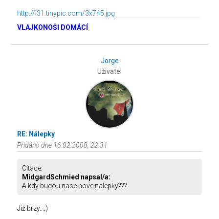
http://i31.tinypic.com/3x745.jpg
VLAJKONOŠI DOMÁCÍ
Jorge
Uživatel
RE: Nálepky
Přidáno dne 16.02.2008, 22:31
Citace:
MidgardSchmied napsal/a:
A kdy budou nase nove nalepky???
Již brzy...;)