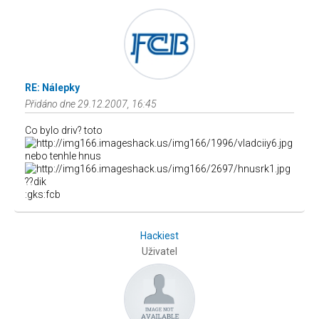
RE: Nálepky
Přidáno dne 29.12.2007, 16:45
Co bylo driv? toto
nebo tenhle hnus
??dik
:gks:fcb
Hackiest
Uživatel