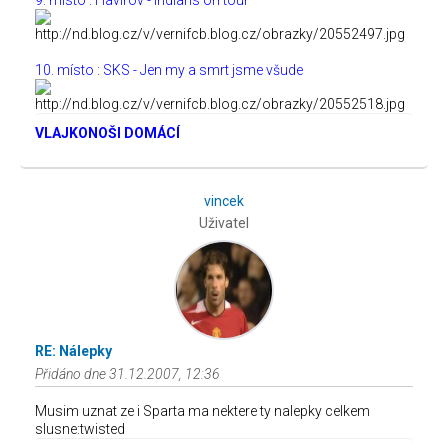
9. místo : Havířov - Indians on tour
10. místo : SKS - Jen my a smrt jsme všude
VLAJKONOŠI DOMÁCÍ
vincek
Uživatel
RE: Nálepky
Přidáno dne 31.12.2007, 12:36
Musim uznat ze i Sparta ma nektere ty nalepky celkem
slusne:twisted