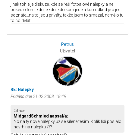
jinak tohle je diskuze, kde se řeší fotbalové nálepky a ne
pokec o tom, kdo je kdo, kdo kam jede a kdo odkud je a jestli
se znáte...na to jsou priváty, takže jsem to smazal, nemělo tu
to co dělat
Petrus
Uživatel
RE: Nálepky
Přidáno dne 21.02.2008, 18:49
Citace:
MidgardSchmied napsal/a:
No na ty nove nalepky uz se silene tesim. Kolik lidi poslalo
navrh na nalepku ???