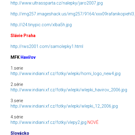
http://www.ultrassparta.cz/nalepky/jaro2007.jpg
http://img257.imageshack.us/img257/9164/xxx09rafanikopiehl3.
http://i24.tinypic.com/xlba5h.jpg
Slávie Praha
http://rws2001.com/samolepky1.html
MFK
Havířov
1.serie
http://www.indiani.xf.cz/fotky/wlepki/horni_logo_new4.jpg
2.série
http://www.indiani.xf.cz/fotky/wlepki/wlepki_havirov_2006.jpg
3.serie
http://www.indiani.xf.cz/fotky/wlepki/wlepki_12_2006.jpg
4.série
http://www.indiani.xf.cz/fotky/vlepy2.jpg
NOVÉ
Slovácko