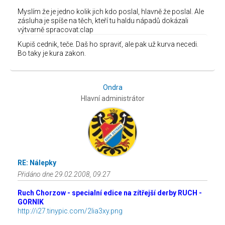
Myslím že je jedno kolik jich kdo poslal, hlavně že poslal. Ale
zásluha je spíše na těch, kteří tu haldu nápadů dokázali
výtvarně spracovat:clap
Kupiš cednik, teče. Daš ho spraviť, ale pak už kurva necedi.
Bo taky je kura zakon.
Ondra
Hlavní administrátor
RE: Nálepky
Přidáno dne 29.02.2008, 09:27
Ruch Chorzow - specialní edice na zítřejší derby RUCH -
GORNIK
http://i27.tinypic.com/2lia3xy.png