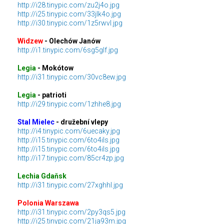
http://i28.tinypic.com/zu2j4o.jpg
http://i25.tinypic.com/33jlk4o.jpg
http://i30.tinypic.com/1z5rwvl.jpg
Widzew
- Olechów Janów
http://i1.tinypic.com/6sg5glf.jpg
Legia
- Mokótow
http://i31.tinypic.com/30vc8ew.jpg
Legia
- patrioti
http://i29.tinypic.com/1zhhe8.jpg
Stal Mielec
- družební vlepy
http://i4.tinypic.com/6uecaky.jpg
http://i15.tinypic.com/6to4ils.jpg
http://i15.tinypic.com/6to4ils.jpg
http://i17.tinypic.com/85cr4zp.jpg
Lechia Gdaňsk
http://i31.tinypic.com/27xghhl.jpg
Polonia Warszawa
http://i31.tinypic.com/2py3qs5.jpg
http://i25.tinypic.com/21ja93m.jpg