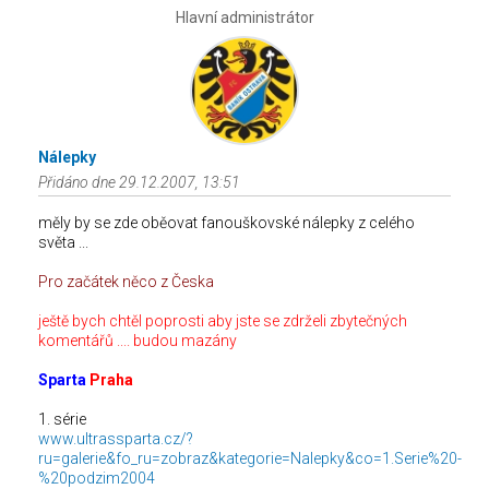
Hlavní administrátor
Nálepky
Přidáno dne 29.12.2007, 13:51
měly by se zde oběovat fanouškovské nálepky z celého
světa ...
Pro začátek něco z Česka
ještě bych chtěl poprosti aby jste se zdrželi zbytečných
komentářů .... budou mazány
Sparta
Praha
1. série
www.ultrassparta.cz/?
ru=galerie&fo_ru=zobraz&kategorie=Nalepky&co=1.Serie%20-
%20podzim2004