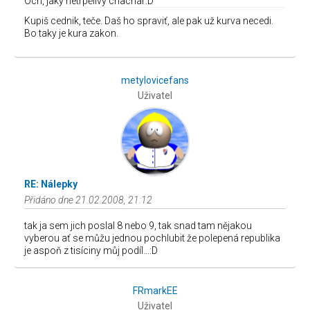
Och, jaký netrpělivý chachar:D
Kupiš cednik, teče. Daš ho spraviť, ale pak už kurva necedi.
Bo taky je kura zakon.
metylovicefans
Uživatel
RE: Nálepky
Přidáno dne 21.02.2008, 21:12
tak ja sem jich poslal 8 nebo 9, tak snad tam nějakou
vyberou ať se můžu jednou pochlubit že polepená republika
je aspoň z tisíciny můj podíl...:D
FRmarkEE
Uživatel