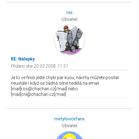
ros
Uživatel
RE: Nálepky
Přidáno dne 20.03.2008, 11:51
Je to ve finiši ještě chybí pár kusu, návrhy můžete posílat
neustále i když se žádná série nedělá na email
[mail]ros@chachari.cz[/mail] nebo
[mail]cnl@chachari.cz[/mail]
metylovicefans
Uživatel