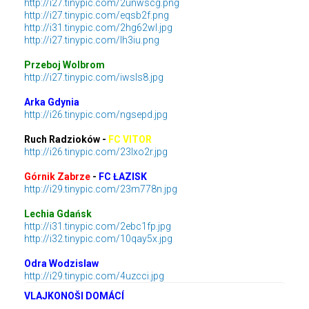
http://i27.tinypic.com/2unwscg.png
http://i27.tinypic.com/eqsb2f.png
http://i31.tinypic.com/2hg62wl.jpg
http://i27.tinypic.com/lh3iu.png
Przeboj Wolbrom
http://i27.tinypic.com/iwsls8.jpg
Arka Gdynia
http://i26.tinypic.com/ngsepd.jpg
Ruch Radzioków -
FC VITOR
http://i26.tinypic.com/23lxo2r.jpg
Górnik Zabrze
-
FC ŁAZISK
http://i29.tinypic.com/23m778n.jpg
Lechia Gdańsk
http://i31.tinypic.com/2ebc1fp.jpg
http://i32.tinypic.com/10qay5x.jpg
Odra Wodzislaw
http://i29.tinypic.com/4uzcci.jpg
VLAJKONOŠI DOMÁCÍ