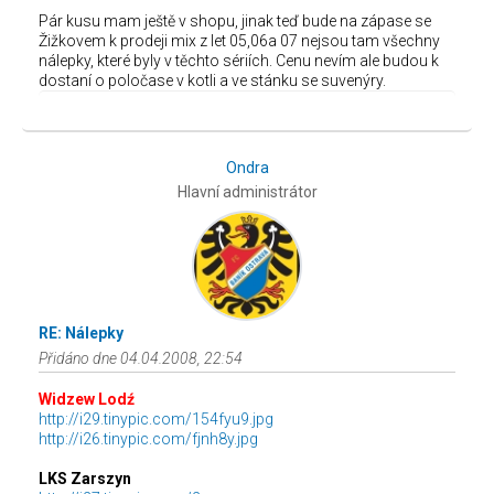
Pár kusu mam ještě v shopu, jinak teď bude na zápase se
Žižkovem k prodeji mix z let 05,06a 07 nejsou tam všechny
nálepky, které byly v těchto sériích. Cenu nevím ale budou k
dostaní o poločase v kotli a ve stánku se suvenýry.
Ondra
Hlavní administrátor
RE: Nálepky
Přidáno dne 04.04.2008, 22:54
Widzew Lodź
http://i29.tinypic.com/154fyu9.jpg
http://i26.tinypic.com/fjnh8y.jpg
LKS Zarszyn